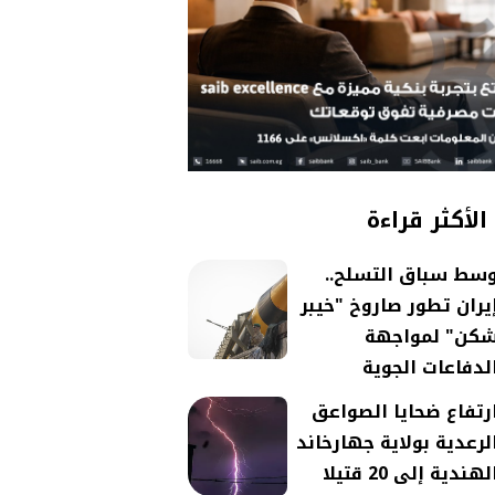
الأكثر قراءة
سط سباق التسلح..
يران تطور صاروخ "خيبر
كن" لمواجهة
لدفاعات الجوية
رتفاع ضحايا الصواعق
لرعدية بولاية جهارخاند
لهندية إلى 20 قتيلا