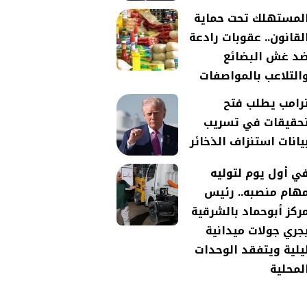
لمستهلك تحت حماية
لقانون.. عقوبات رادعة
د غش البضائع
التلاعب بالمواصفات
رامب يطلب فتح
حقيقات في تسريب
يانات استنزاف الذخائر
ي أول يوم لتوليه
هام منصبه.. رئيس
ركز أبوحماد بالشرقية
جري جولات ميدانية
يلية ويتفقد الوحدات
لمحلية