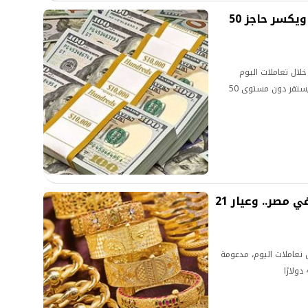
سعر الدولار يهبط بقوة في البنوك ويكسر حاجز 50
خلال تعاملات اليوم
الأربعاء 5 أغسطس 2026، بعدما فقد نحو 50 قرشًا ليستقر دون مستوى 50
صعود عالمي يدفع الذهب للارتفاع في مصر.. وعيار 21
 تعاملات اليوم، مدعومة