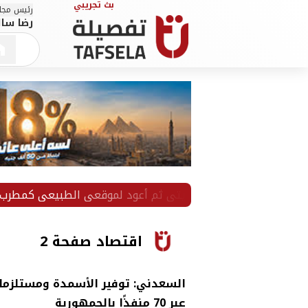
رئيس مجلس
رضا سال
سأكمل ولايتي ثم أعود لموقعي الطبيعي كمطرب وملحن
اقتصاد صفحة 2
السعدني: توفير الأسمدة ومستلزمات 
عبر 70 منفذًا بالجمهورية