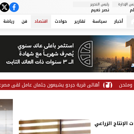
 الإدارة
رئيس التحرير
ter
cebook
م
نصر نعيم
أخبار
سياسة
تقارير
حوادث
اقتصاد
فن
رياضة
أهالي قرية جردو يشيعون جثمان عامل لقي مصرعه إثر سقوطه دا
الإنتاج الزراعي