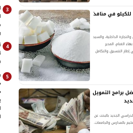
ا
3
السكر الحر بـ25 جنيهًا للكيلو في منافذ
ا
ض
و
التجارة الداخلية، والسيد
ت
هاء الغنام، المدير
4
 إطار التنسيق والتكامل
ت
بين الجهات الثلاث، تقرر بدء طرح السكر الحر بسعر 25 جنيهًا للكيلو بدلًا من 28
ب
ف
5
م
م
ضل برامج التمويل
ي
ديد
ل
ا
الدراسي الجديد بالبحث عن
ليم بالمدارس والجامعات.