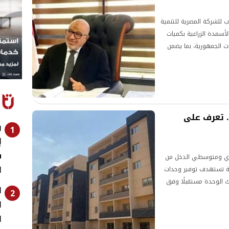
 للشركة المصرية للتنمية
الأسمدة الزراعية بكميات
محافظات الجمهورية، بما يضمن
 الأمن الغذائي.
ي.. تعرف على
و
1
إ
ش
ودي ومتوسطي الدخل من
ا
مليكي 2026، في إطار خطة تستهدف توفير وحدات
 الوحدة مستقبلًا وفق
ا
2
ا
ا