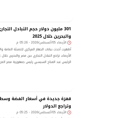
301 مليون دولار حجم التبادل التجا
والبحرين خلال 2025
الأربعاء 05/أغسطس/2026 - 05:26 م
أظهرت أحدث بيانات الجهاز المركزي للتعبئة العامة وال
الرئيس عبد الفتاح السيسي رئيس جمهورية مصر العربي
بن عيسى آل خليفة، ملك مملكة البحرين، في لقاء است
الثنائية ومناقشة فرص التعاون الاقتصادي والاستثماري
قفزة جديدة في أسعار الفضة وسط 
وتراجع الدولار
الأربعاء 05/أغسطس/2026 - 05:25 م