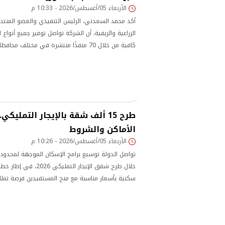
الأربعاء 05/أغسطس/2026 - 10:33 م
أكد محمد السعدني، الرئيس التنفيذي والعضو المنتدب
الزراعية والريفية، أن الشركة تواصل توفير جميع أنواع 
كافية من خلال 70 منفذًا منتشرة في مختلف 
تلبية احتياجات المزارعين ودعم جهود الدولة في تحقيق
طرح 15 ألف شقة بالإيجار التمليك
الأماكن والشروط
الأربعاء 05/أغسطس/2026 - 10:26 م
تواصل الدولة توسيع برامج الإسكان الموجهة لمحد
خلال طرح شقق الإيجار الت
سكنية بأسعار مناسبة مع منح المستفيدين فرصة تملك
ضوابط محددة.