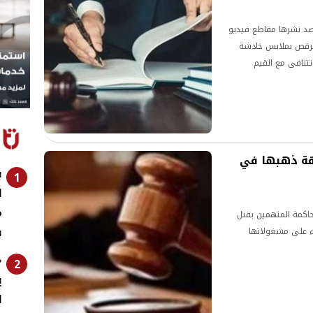
رصد نشرها مقاطع فيديو
الرقص بملابس خادشة
تتنافى مع القيم
قة ذهبها في
ب
1
ا
م
اكمة المتهمين بقتل
ب
ء على مشغولاتها
«
2
ي
ل