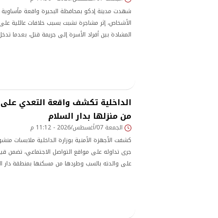
شهدت مدينة إدكو بمحافظة البحيرة واقعة مأساوية ا
الأشخاص، إثر مشاجرة نشبت بسبب خلافات عائلية على 
المشادة بين أفراد الأسرة إلى جريمة قتل، بعدما تدخ
لمناصرة والده، واعتدى على عمه باستخدام سلاح أبي
الداخلية تكشف واقعة التعدي على
من منزلها بدار السلام
الجمعة 07/أغسطس/2026 - 11:12 م
كشفت الأجهزة الأمنية بوزارة الداخلية ملابسات منش
جرى تداوله على مواقع التواصل الاجتماعي، تضمن قيا
على والدته بالسب وطردها من مسكنها بمنطقة دار ال