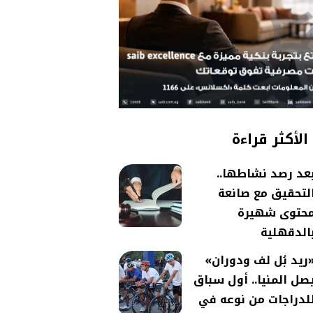
الأكثر قراءة
عد رصد نشاطها..
لتحقيق مع صانعة
حتوى شهيرة
الدقهلية
ريد بُل لف ودوران»
صل المنيا.. أول سباق
لدراجات من نوعه في