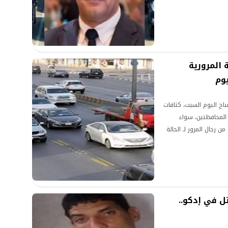
 المرورية
يوم
ح اليوم السبت، كثافات
 المحافظتين، سواء
ن رجال المرور لـ الحالة
ل في إدكو..