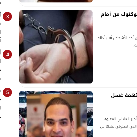
م
وكتوك من أمام
أ
3
ف
أحد الأشخاص أثناء أدائه
أ
ت.
أ
4
ا
م
ب
ب
5
بتهمة غسل
م
ل
خ
أمير الهلالي المعروف
 التي استولى عليها من