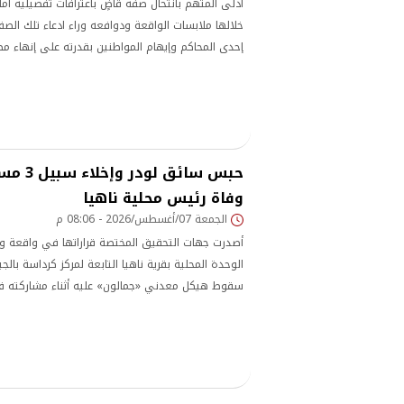
أدلى المتهم بانتحال صفة قاضٍ باعترافات تفصيلية أ
خلالها ملابسات الواقعة ودوافعه وراء ادعاء تلك الصف
إحدى المحاكم وإيهام المواطنين بقدرته على إنهاء م
أثارت جدلًا واسعًا.
حبس سائق
وفاة رئيس محلية ناهيا
الجمعة 07/أغسطس/2026 - 08:06 م
أصدرت جهات التحقيق المختصة قراراتها في واقعة وف
الوحدة المحلية بقرية ناهيا التابعة لمركز كرداسة بالج
سقوط هيكل معدني «جمالون» عليه أثناء مشاركته في 
والمخالفات