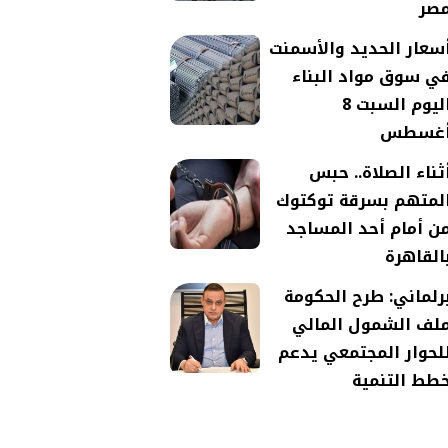
صر
سعار الحديد والأسمنت
ي سوق مواد البناء
اليوم السبت 8
غسطس
ثناء الصلاة.. حبس
لمتهم بسرقة توكتوك
ن أمام أحد المساجد
القاهرة
رلماني: طرح الحكومة
لف الشمول المالي
لحوار المجتمعي يدعم
طط التنمية