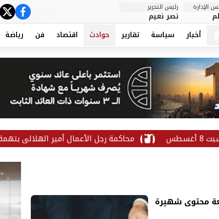
 الإدارة
رئيس التحرير
ter
cebook
م
نصر نعيم
أخبار
سياسة
تقارير
حوادث
اقتصاد
فن
رياضة
محاكمة رجل الأعمال أمير الهلالي بتهمة غسل الأموال.. 
عة محتوى شهيرة