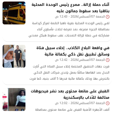
أثناء حملة إزالة.. مصرع رئيس الوحدة المحلية
بناهيا بعد سقوط جمالون عليه
الجمعة 07/أغسطس/2026 - 12:43 ص
لقي رئيس الوحدة المحلية بقرية ناهيا التابعة لمركز كرداسة
بمحافظة الجيزة مصرعه، بعد تعرضه لحادث مأساوي أثناء
مشاركته في حملة لإزالة التعديات، عقب سقوط هيكل معدني
جمالون عليه خلال تنفيذ الأعمال
في واقعة البلاغ الكاذب.. إخلاء سبيل فتاة
وسائق تطبيق نقل ذكي بكفالة مالية
الجمعة 07/أغسطس/2026 - 12:42 ص
قررت جهات التحقيق المختصة إخلاء سبيل الفتاة التي أثارت
الجدل بعد اتهامها سائقًا يعمل بإحدى شركات النقل الذكي
بالتحرش بها، وذلك بكفالة مالية قدرها 5 آلاف جنيه، كما قررت
إخلاء سبيل السائق بالقيمة ذاتها، مع استمرار التحقيقات في
القبض على صانعة محتوى بعد نشر فيديوهات
الواقعة
مخالفة للآداب بالإسكندرية
الجمعة 07/أغسطس/2026 - 12:02 ص
ألقت الأجهزة الأمنية القبض على صانعة محتوى بمحافظة