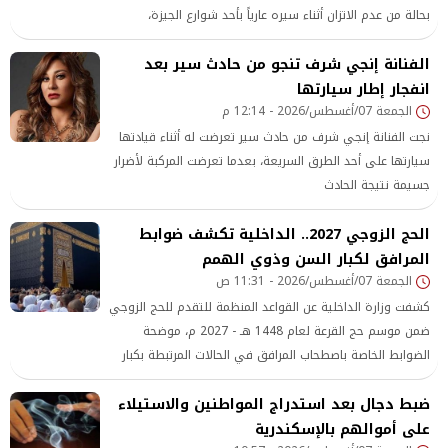
بحالة من عدم الاتزان أثناء سيره عارياً بأحد شوارع الجيزة،
والتعدي لفظياً على عدد من المارة
الفنانة إنجي شرف تنجو من حادث سير بعد
انفجار إطار سيارتها
الجمعة 07/أغسطس/2026 - 12:14 م
نجت الفنانة إنجي شرف من حادث سير تعرضت له أثناء قيادتها
سيارتها على أحد الطرق السريعة، بعدما تعرضت المركبة لأضرار
جسيمة نتيجة الحادث
الحج الزوجي 2027.. الداخلية تكشف ضوابط
المرافق لكبار السن وذوي الهمم
الجمعة 07/أغسطس/2026 - 11:31 ص
كشفت وزارة الداخلية عن القواعد المنظمة للتقدم للحج الزوجي
ضمن موسم حج القرعة لعام 1448 هـ - 2027 م، موضحة
الضوابط الخاصة باصطحاب المرافق في الحالات المرتبطة بكبار
السن وذوي الهمم.
ضبط دجال بعد استدراج المواطنين والاستيلاء
على أموالهم بالإسكندرية