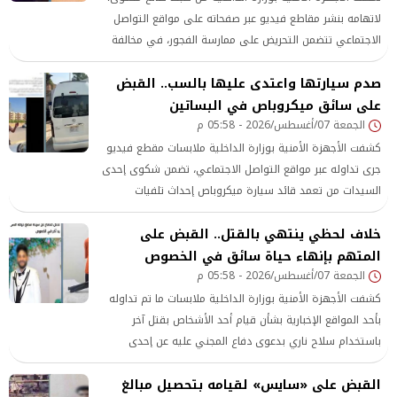
لاتهامه بنشر مقاطع فيديو عبر صفحاته على مواقع التواصل
الاجتماعي تتضمن التحريض على ممارسة الفجور، في مخالفة
للقيم المجتمعية.
صدم سيارتها واعتدى عليها بالسب.. القبض
على سائق ميكروباص في البساتين
الجمعة 07/أغسطس/2026 - 05:58 م
كشفت الأجهزة الأمنية بوزارة الداخلية ملابسات مقطع فيديو
جرى تداوله عبر مواقع التواصل الاجتماعي، تضمن شكوى إحدى
السيدات من تعمد قائد سيارة ميكروباص إحداث تلفيات
بسيارتها، إثر خلاف بينهما على أولوية المرور بدائرة قسم
خلاف لحظي ينتهي بالقتل.. القبض على
شرطة البساتين بالقاهرة.
المتهم بإنهاء حياة سائق في الخصوص
الجمعة 07/أغسطس/2026 - 05:58 م
كشفت الأجهزة الأمنية بوزارة الداخلية ملابسات ما تم تداوله
بأحد المواقع الإخبارية بشأن قيام أحد الأشخاص بقتل آخر
باستخدام سلاح ناري بدعوى دفاع المجني عليه عن إحدى
السيدات بدائرة قسم شرطة الخصوص بمحافظة القليوبية.
القبض على «سايس» لقيامه بتحصيل مبالغ