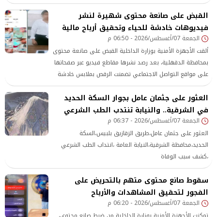
منطقة دار السلام
القبض على صانعة محتوى شهيرة لنشر
فيديوهات خادشة للحياء وتحقيق أرباح مالية
الجمعة 07/أغسطس/2026 - 06:50 م
ألقت الأجهزة الأمنية بوزارة الداخلية القبض على صانعة محتوى
بمحافظة الدقهلية، بعد رصد نشرها مقاطع فيديو عبر صفحاتها
على مواقع التواصل الاجتماعي تضمنت الرقص بملابس خادشة
للحياء، إلى جانب التلفظ بألفاظ وإيحاءات وصفت بأنها تتنافى
العثور على جثمان عامل بجوار السكة الحديد
مع القيم المجتمعية.
في الشرقية.. والنيابة تنتدب الطب الشرعي
الجمعة 07/أغسطس/2026 - 06:37 م
العثور على جثمان عامل،طريق الزقازيق بلبيس،السكة
الحديد،محافظة الشرقية،النيابة العامة ،انتداب الطب الشرعي
،كشف سبب الوفاة
سقوط صانع محتوى متهم بالتحريض على
الفجور لتحقيق المشاهدات والأرباح
الجمعة 07/أغسطس/2026 - 06:20 م
تمكنت الأجهزة الأمنية بوزارة الداخلية من ضبط صانع محتوى،