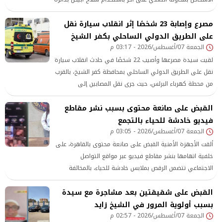
قسم شرطة أول العريش بمحافظة شمال سيناء.
مصرع وإصابة 23 شخصًا إثر انقلاب سيارة نقل
على الطريق الدولي الساحلي بكفر الشيخ
الجمعة 07/أغسطس/2026 - 03:17 م
لقيت سيدة مصرعها وأصيب 22 شخصًا في حادث انقلاب سيارة
نقل على الطريق الدولي الساحلي بمحافظة كفر الشيخ، بالقرب
من محطة كهرباء البرلس، حيث جرى نقل المصابين إلى
مستشفى برج البرلس المركزي لتلقي الإسعافات والرعاية
القبض على صانعة محتوى بسبب نشر مقاطع
الطبية اللازمة
فيديو خادشة للحياء بالتجمع
الجمعة 07/أغسطس/2026 - 03:05 م
ألقت الأجهزة الأمنية القبض على صانعة محتوى بالقاهرة، على
خلفية اتهامها بنشر مقاطع فيديو عبر مواقع التواصل
الاجتماعي تتضمن الرقص بملابس خادشة للحياء، بالمخالفة
للقيم المجتمعية
القبض على شقيقتين بعد مشاجرة مع سيدة
بسبب أولوية المرور في الشيخ زايد
الجمعة 07/أغسطس/2026 - 02:57 م