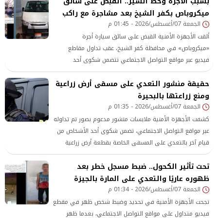
بسبب الأجرة وخط السير.. القبض على سائق
ميكروباص بكفر الشيخ بعد مشاجرة مع راكب
الجمعة 07/أغسطس/2026 - 01:45 م
ألقت الأجهزة الأمنية القبض على سائق سيارة أجرة
«ميكروباص» في محافظة كفر الشيخ، عقب تداول مقاطع
فيديو عبر مواقع التواصل الاجتماعي تتضمن شكوى أحد
الأشخاص من السائق، واتهامه بتحصيل أجرة أعلى من المقررة
حقيقة منشور التعدي على مسقى أرض زراعية
وتغيير خط السير والتعدي على ركاب السيارة
ومنع زراعتها بالبحيرة
الجمعة 07/أغسطس/2026 - 01:35 م
كشفت الأجهزة الأمنية ملابسات منشور مدعوم بصور تم تداوله
عبر مواقع التواصل الاجتماعي، تضمن شكوى أحد الأشخاص من
قيام آخر بالتعدي على المسقى الخاصة بقطعة أرض زراعية
مملوكة لوالده بدائرة مركز شرطة كوم حمادة بالبحيرة، ومنعه
تحت تأثير الكحول.. ضبط مسجل خطر بعد
من زراعتها والتعدي عليه، مع ادعائه تحرير محاضر وصدور أحكام
قضائية ضد المشكو في حقه
ظهوره عاريًا والتعدي على المارة بالجيزة
الجمعة 07/أغسطس/2026 - 01:34 م
نجحت الأجهزة الأمنية في تحديد وضبط شخص ظهر في مقطع
فيديو متداول على مواقع التواصل الاجتماعي، بعدما ظهر