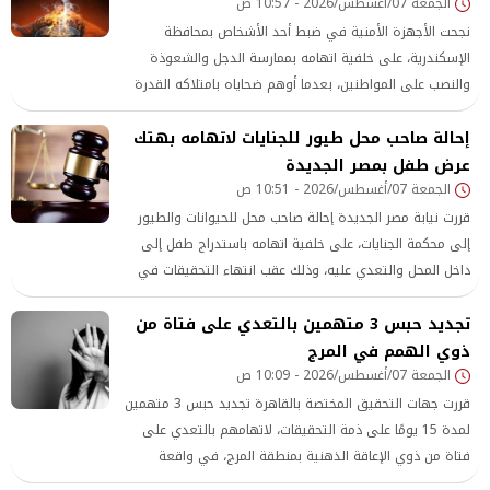
الجمعة 07/أغسطس/2026 - 10:57 ص
نجحت الأجهزة الأمنية في ضبط أحد الأشخاص بمحافظة
الإسكندرية، على خلفية اتهامه بممارسة الدجل والشعوذة
والنصب على المواطنين، بعدما أوهم ضحاياه بامتلاكه القدرة
على تقديم العلاج الروحاني وحل بعض المشكلات الصحية
إحالة صاحب محل طيور للجنايات لاتهامه بهتك
والاجتماعية، مقابل مبالغ مالية
عرض طفل بمصر الجديدة
الجمعة 07/أغسطس/2026 - 10:51 ص
قررت نيابة مصر الجديدة إحالة صاحب محل للحيوانات والطيور
إلى محكمة الجنايات، على خلفية اتهامه باستدراج طفل إلى
داخل المحل والتعدي عليه، وذلك عقب انتهاء التحقيقات في
الواقعة
تجديد حبس 3 متهمين بالتعدي على فتاة من
ذوي الهمم في المرج
الجمعة 07/أغسطس/2026 - 10:09 ص
قررت جهات التحقيق المختصة بالقاهرة تجديد حبس 3 متهمين
لمدة 15 يومًا على ذمة التحقيقات، لاتهامهم بالتعدي على
فتاة من ذوي الإعاقة الذهنية بمنطقة المرج، في واقعة
أسفرت عن حدوث حمل للفتاة، وفقًا لما ورد في التحقيقات