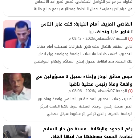
تداوله عبر مواقع التواصل الاجتماعي، تضمن تضرر أحد الأشخاص
من قيام آخر بممارسة أعمال البلطجة ومطالبته بدفع مبالغ مالية
مقابل توقف دراجته النارية بأحد شوارع مدينة بنها بمحافظة
القاضي المزيف أمام النيابة: كنت عايز الناس
القليوبية.
تشاور عليا وتحلف بيا
الجمعة 07/أغسطس/2026 - 08:43 م
أدلى المتهم بانتحال صفة قاضٍ باعترافات تفصيلية أمام جهات
التحقيق، كشف خلالها ملابسات الواقعة ودوافعه وراء ادعاء
تلك الصفة، بعد اتهامه بدخول إحدى المحاكم وإيهام المواطنين
بقدرته على إنهاء مصالحهم، في القضية التي أثارت جدلًا
حبس سائق لودر وإخلاء سبيل 3 مسؤولين في
واسعًا.
واقعة وفاة رئيس محلية ناهيا
الجمعة 07/أغسطس/2026 - 08:06 م
أصدرت جهات التحقيق المختصة قراراتها في واقعة وفاة نور
الدين محمد، رئيس الوحدة المحلية بقرية ناهيا التابعة لمركز
كرداسة بالجيزة، والذي توفي إثر سقوط هيكل معدني
«جمالون» عليه أثناء مشاركته في حملة لإزالة التعديات
رغم الجحود والإهانة.. مسنة من دار السلام
والمخالفات
تفاجئ الجميع بموقفها من ابنها العاق