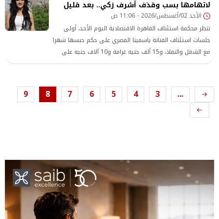
لاتهامها بسب وقذف أشرف زكي.. بعد قليل
الأحد 02/أغسطس/2026 - 11:06 ص
تنظر محكمة استئناف القاهرة الاقتصادية اليوم الأحد، أولى
جلسات استئناف الفنانة ياسمينا المصري على حكم حبسها شهرا
مع الشغل والنفاذ، و15 ألف جنيه غرامة و10 آلاف جنيه على
سبيل التعويض المؤقت، بتهمة سب وقذف أشرف زكي نقيب
المهن التمثيلية.
9
8
7
6
5
4
3
...