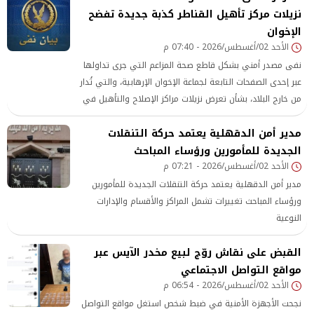
نزيلات مركز تأهيل القناطر كذبة جديدة تفضح
الإخوان
الأحد 02/أغسطس/2026 - 07:40 م
نفى مصدر أمني بشكل قاطع صحة المزاعم التي جرى تداولها
عبر إحدى الصفحات التابعة لجماعة الإخوان الإرهابية، والتي تُدار
من خارج البلاد، بشأن تعرض نزيلات مراكز الإصلاح والتأهيل في
القناطر وبدر والعاشر من رمضان لانتهاكات أو إهمال طبي
مدير أمن الدقهلية يعتمد حركة التنقلات
متعمد، إلى جانب الادعاء بمنعهن من الزيارة أو التريض.
الجديدة للمأمورين ورؤساء المباحث
الأحد 02/أغسطس/2026 - 07:21 م
مدير أمن الدقهلية يعتمد حركة التنقلات الجديدة للمأمورين
ورؤساء المباحث تغييرات تشمل المراكز والأقسام والإدارات
النوعية
القبض على نقاش روّج لبيع مخدر الآيس عبر
مواقع التواصل الاجتماعي
الأحد 02/أغسطس/2026 - 06:54 م
نجحت الأجهزة الأمنية في ضبط شخص استغل مواقع التواصل