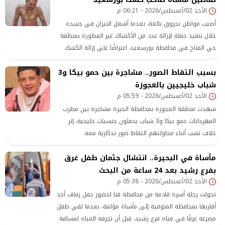
الأحد 02/أغسطس/2026 - 06:21 م
أصيب مواطن بحروق بالغة، بعدما أشعل النيران في جسده
خلال تنفيذ حملة لإزالة عدد من الأكشاك غير المطورة بمنطقة
حي المناخ في محافظة بورسعيد، اعتراضًا على إزالة الكشك
الخاص به ضمن أعمال التطوير الجارية
بسبب التقاط الصور.. مشاجرة بين حمو بيكا و3
شباب خليجيين بالعجوزة
الأحد 02/أغسطس/2026 - 05:59 م
شهدت منطقة العجوزة بمحافظة الجيزة مشاجرة بين مطرب
المهرجانات حمو بيكا و3 شباب يحملون جنسيات خليجية، إثر
خلاف نشب أثناء محاولتهم التقاط صور تذكارية معه.
مأساة في البحيرة.. انتشال جثمان طفل غرق
بفرع رشيد بعد 24 ساعة من البحث
الأحد 02/أغسطس/2026 - 05:38 م
تحولت رحلة أسرة قادمة من محافظة قنا لحضور حفل زفاف أحد
أقاربها بمحافظة المنوفية إلى مأساة مؤلمة، بعدما لقي طفل
مصرعه غرقًا في مياه فرع رشيد، قبل أن تجرفه المياه لمسافة