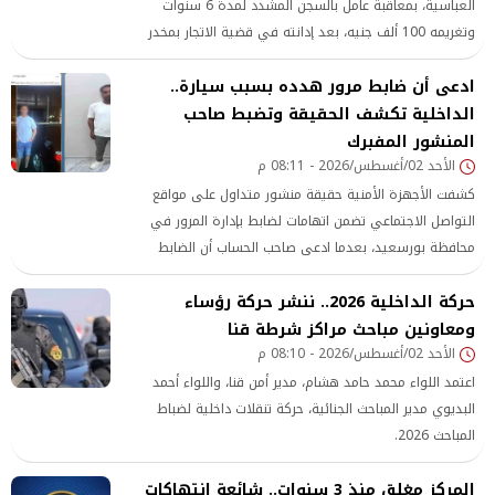
العباسية، بمعاقبة عامل بالسجن المشدد لمدة 6 سنوات
وتغريمه 100 ألف جنيه، بعد إدانته في قضية الاتجار بمخدر
الحشيش بدائرة قسم المرج، كما ألزمت المحكمة المتهم بعقوبة
ادعى أن ضابط مرور هدده بسبب سيارة..
الحبس لمدة عام مع الشغل لحيازته سلاحًا ناريًا دون ترخيص
الداخلية تكشف الحقيقة وتضبط صاحب
المنشور المفبرك
الأحد 02/أغسطس/2026 - 08:11 م
كشفت الأجهزة الأمنية حقيقة منشور متداول على مواقع
التواصل الاجتماعي تضمن اتهامات لضابط بإدارة المرور في
محافظة بورسعيد، بعدما ادعى صاحب الحساب أن الضابط
استولى على رخصة تسيير سيارته وتعدى عليه بالسب، كما زعم
حركة الداخلية 2026.. ننشر حركة رؤساء
أن السيارة الظاهرة في الصورة المرفقة بالمنشور مملوكة
للضابط
ومعاونين مباحث مراكز شرطة قنا
الأحد 02/أغسطس/2026 - 08:10 م
اعتمد اللواء محمد حامد هشام، مدير أمن قنا، واللواء أحمد
البديوي مدير المباحث الجنائية، حركة تنقلات داخلية لضباط
المباحث 2026.
المركز مغلق منذ 3 سنوات.. شائعة انتهاكات