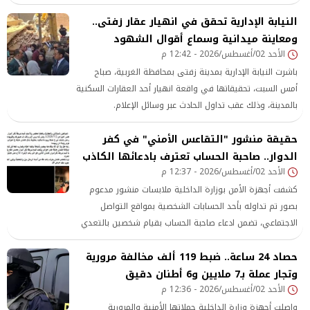
برعونة والتلويح بإشارات خادشة للحياء، معرضًا حياته وحياة
النيابة الإدارية تحقق في انهيار عقار زفتى..
المواطنين للخطر بمحافظة الشرقية.
ومعاينة ميدانية وسماع أقوال الشهود
الأحد 02/أغسطس/2026 - 12:42 م
باشرت النيابة الإدارية بمدينة زفتى بمحافظة الغربية، صباح
أمس السبت، تحقيقاتها في واقعة انهيار أحد العقارات السكنية
بالمدينة، وذلك عقب تداول الحادث عبر وسائل الإعلام.
حقيقة منشور "التقاعس الأمني" في كفر
الدوار.. صاحبة الحساب تعترف بادعائها الكاذب
الأحد 02/أغسطس/2026 - 12:37 م
كشفت أجهزة الأمن بوزارة الداخلية ملابسات منشور مدعوم
بصور تم تداوله بأحد الحسابات الشخصية بمواقع التواصل
الاجتماعي، تضمن ادعاء صاحبة الحساب بقيام شخصين بالتعدي
على شقيقها بالضرب باستخدام أسلحة بيضاء وتهديدهما
حصاد 24 ساعة.. ضبط 119 ألف مخالفة مرورية
بالإيذاء باستخدام سلاح ناري ومادة كاوية، والزعم بتقاعس
وتجار عملة بـ7 ملايين و6 أطنان دقيق
الأجهزة الأمنية بقسم شرطة كفر الدوار بالبحيرة عن اتخاذ
الأحد 02/أغسطس/2026 - 12:36 م
الإجراءات القانونية حيالهما.
واصلت أجهزة وزارة الداخلية حملاتها الأمنية والمرورية