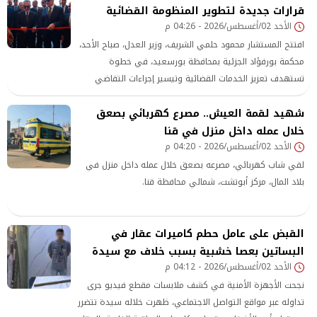
قرارات جديدة لتطوير المنظومة القضائية
الأحد 02/أغسطس/2026 - 04:26 م
افتتح المستشار محمود حلمي الشريف، وزير العدل، صباح الأحد،
محكمة بورفؤاد الجزئية بمحافظة بورسعيد، في خطوة
تستهدف تعزيز الخدمات القضائية وتيسير إجراءات التقاضي
للمواطنين، تنفيذًا لتوجيهات الرئيس عبد الفتاح السيسي
شهيد لقمة العيش.. مصرع كهربائي بصعق
بتطوير منظومة العدالة والارتقاء بمستوى الخدمات المقدمة
في مختلف المحافظات.
خلال عمله داخل منزل في قنا
الأحد 02/أغسطس/2026 - 04:20 م
لقي شاب كهربائي، مصرعه بصعق خلال عمله داخل منزل في
بلاد المال، مركز أبوتشت، شمالي محافظة قنا.
القبض على عامل حطم كاميرات عقار في
البساتين بعصا خشبية بسبب خلاف مع سيدة
الأحد 02/أغسطس/2026 - 04:12 م
نجحت الأجهزة الأمنية في كشف ملابسات مقطع فيديو جرى
تداوله عبر مواقع التواصل الاجتماعي، ظهرت خلاله سيدة تتضرر