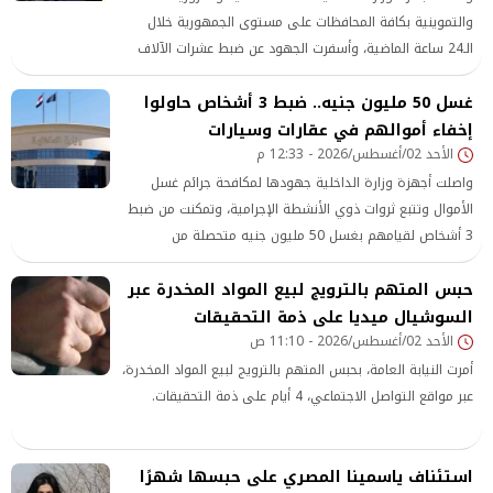
والتموينية بكافة المحافظات على مستوى الجمهورية خلال
الـ24 ساعة الماضية، وأسفرت الجهود عن ضبط عشرات الآلاف
من المخالفات المرورية، وقضايا اتجار في العملة، وحملات مكثفة
غسل 50 مليون جنيه.. ضبط 3 أشخاص حاولوا
على المخابز للتصدي للتلاعب بأسعار الخبز.
إخفاء أموالهم في عقارات وسيارات
الأحد 02/أغسطس/2026 - 12:33 م
واصلت أجهزة وزارة الداخلية جهودها لمكافحة جرائم غسل
الأموال وتتبع ثروات ذوي الأنشطة الإجرامية، وتمكنت من ضبط
3 أشخاص لقيامهم بغسل 50 مليون جنيه متحصلة من
نشاطهم الإجرامي في مجال الهجرة غير الشرعية.
حبس المتهم بالترويج لبيع المواد المخدرة عبر
السوشيال ميديا على ذمة التحقيقات
الأحد 02/أغسطس/2026 - 11:10 ص
أمرت النيابة العامة، بحبس المتهم بالترويج لبيع المواد المخدرة،
عبر مواقع التواصل الاجتماعي، 4 أيام على ذمة التحقيقات.
استئناف ياسمينا المصري على حبسها شهرًا