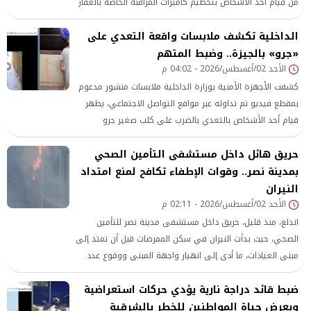
من قيام أحد الأشخاص بتحطيم كاميرات المراقبة الخاصة بالعقار
محل سكنها باستخدام عصا خشبية بمنطقة البساتين في
الداخلية تكشف ملابسات واقعة التعدي على
القاهرة
«جرو» بالجيزة.. وضبط المتهم
الأحد 02/أغسطس/2026 - 04:02 م
كشفت الأجهزة الأمنية بوزارة الداخلية ملابسات منشور مدعوم
بمقطع فيديو تم تداوله عبر مواقع التواصل الاجتماعي، يظهر
قيام أحد الأشخاص بالتعدي بالضرب على كلب صغير جرو
بمنطقة البراجيل التابعة لدائرة قسم شرطة المنيرة الغربية
حريق هائل داخل مستشفى التأمين الصحي
بمحافظة الجيزة.
بمدينة نصر.. وقوات الإطفاء تكافح لمنع امتداد
النيران
الأحد 02/أغسطس/2026 - 02:11 م
اندلع، منذ قليل، حريق داخل مستشفى مدينة نصر للتأمين
الصحي، حيث بدأت النيران في سكن الممرضات قبل أن تمتد إلى
مبنى العيادات، ما أدى إلى انهيار واجهة المبنى ووقوع عدد
من حالات الاختناق.
ضبط قائد دراجة نارية يؤدي حركات استعراضية
ويعرض حياة المواطنين للخطر بالشرقية