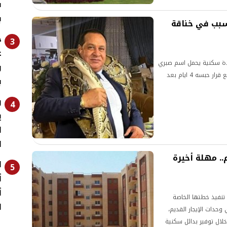
ف
ب
سبب في خناقة
خ
3
ع
ة سكنية يحمل اسم صبري
و
حلمي نخنوخ بصفته طرفًا أول (بائعًا)، وذلك بالتزامن مع قرار حبسه 4 ايام بعد
ب
و
4
ي
ا
ا
.. مهلة أخيرة
ا
5
أ
أ
 تنفيذ خطتها الخاصة
ا
حدات الإيجار القديم،
ل توفير بدائل سكنية