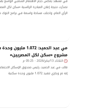
في مشهد يعكس حجم الاهتمام الشعبي الواسع بقضية
الرأي العام، واحتلت مساحة واسعة في برامج التوك شو
وسط حالة من الترقب الشديد من جانب مئات الآلاف من
ينتظرون حسم مصير طلباتهم في الحصول على وحدة 
إعلان رسمي: الانتهاء من التحديد المبدئي
مي عبد الحميد: 1.072 مل
مشروع «سكن لكل المصريين»
الثلاثاء 13/يناير/2026 - 05:25 م
قالت مي عبد الحميد، رئيس صندوق الإسكان الاجتماعي
إنه تم وجاري تنفيذ 1.072 مليون وحدة سكنية