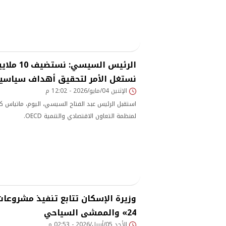
وتجارية مناسبة تضمن الحفاظ على الاستقرار الاجتماع
الاقتصادية، مع إتاحة أنظمة سداد متنوعة تتناسب مع 
الرئيس السيس
نستغل الأمر لتحقيق أهداف سياسي
الإثنين 04/مايو/2026 - 12:02 م
استقبل الرئيس عبد الفتاح السيسي، اليوم، ماتياس كور
لمنظمة التعاون الاقتصادي والتنمية OECD.
24» والممشى السياحي
الأحد 05/أبريل/2026 - 02:53 م