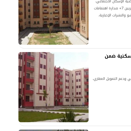
 الإسكان الاجتماعي،
تصدّرت نتيجة إعلان المبادرة الرئاسية «سكن لكل المصريين 7» صدارة اهتمامات
 والنشرات الإخبارية،
 المواطنين الذين
سكنية مدعومة. ق .
يون وحدة سكنية ضمن
 ودعم التمويل العقاري،