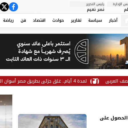
 الإدارة
رئيس التحرير
ter
cebook
م
نصر نعيم
أخبار
سياسة
تقارير
حوادث
اقتصاد
فن
رياضة
لمدة 4 أيام.. غلق جزئي بطريق مصر أسوان الزراعي الغربي بسبب أعمال القطار الكهربائي السريع
 الحصول على