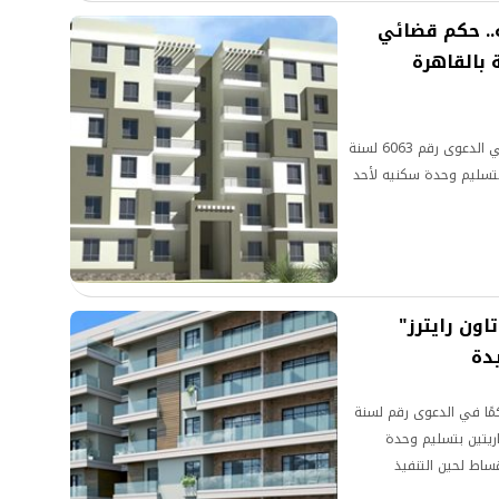
750 ألف جنيه.. حكم قضائي
 بالقاهرة
أصدرت محكمة شمال القاهرة الابتدائية حكمًا مهمًا في الدعوى رقم 6063 لسنة
مدني شمال القاهرة، بجلسة 25 مارس 2025، بتسليم وحدة سكنيه لأحد
زام "تاون رايترز"
دة
مًا في الدعوى رقم لسنة
قاريتين بتسليم وحدة
ساط لحين التنفيذ