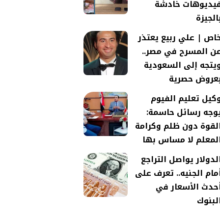
يديوهات خادشة
الجيزة
اص | علي ربيع يعتذر
ن المسرح في مصر..
يتجه إلى السعودية
عروض حصرية
كيل تعليم الفيوم
وجه رسائل حاسمة:
لقوة دون ظلم وكرامة
لمعلم لا مساس بها
لدولار يواصل التراجع
مام الجنيه.. تعرف على
حدث الأسعار في
لبنوك