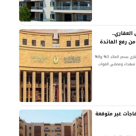
العقاري..
من رفع الفائدة
أعلن البنك المركزي عن الاستمرار في منح التمويل العقاري بسعر العائد 3% و8%
ر شهداء ومصابي القوات
لمصريين 7 تُفجّر مفاجآت غير متوقعة