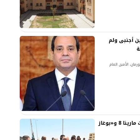
ي للأسر والأنشطة
الفئات المستفيدة.
ي: نستضيف 10 ملايين أجنبى ولم
ة
مان، الأمين العام
وزيرة الإسكان تتابع تنفيذ مشروعات مارينا 8 و«بوغاز