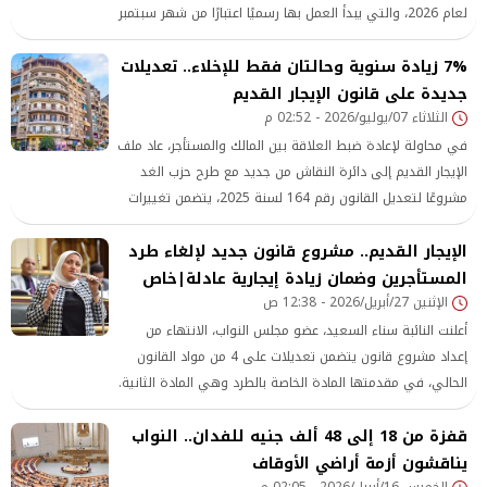
لعام 2026، والتي يبدأ العمل بها رسميًا اعتبارًا من شهر سبتمبر
المقبل، تنفيذًا لأحكام القانون رقم 164 لسنة 2025 بشأن
7% زيادة سنوية وحالتان فقط للإخلاء.. تعديلات
جديدة على قانون الإيجار القديم
الثلاثاء 07/يوليو/2026 - 02:52 م
في محاولة لإعادة ضبط العلاقة بين المالك والمستأجر، عاد ملف
الإيجار القديم إلى دائرة النقاش من جديد مع طرح حزب الغد
مشروعًا لتعديل القانون رقم 164 لسنة 2025، يتضمن تغييرات
جوهرية في آليات زيادة القيمة الإيجارية
الإيجار القديم.. مشروع قانون جديد لإلغاء طرد
المستأجرين وضمان زيادة إيجارية عادلة|خاص
الإثنين 27/أبريل/2026 - 12:38 ص
أعلنت النائبة سناء السعيد، عضو مجلس النواب، الانتهاء من
إعداد مشروع قانون يتضمن تعديلات على 4 من مواد القانون
الحالي، في مقدمتها المادة الخاصة بالطرد وهي المادة الثانية.
قفزة من 18 إلى 48 ألف جنيه للفدان.. النواب
يناقشون أزمة أراضي الأوقاف
الخميس 16/أبريل/2026 - 02:05 م