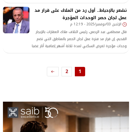
السكن الخاص من الضريبة العقارية دون شروط وذلك ضمن
نشعر بالإحباط.. أول رد من الملاك على قرار مد
التعديلات المقترحة علي قانون الضريبة على العقارات رقم 196
لسنة 2008.
عمل لجان حصر الوحدات المؤجرة
الإثنين 03/نوفمبر/2025 - 12:19 م
قال مصطفى عبد الرحمن، رئيس ائتلاف ملاك العقارات بالإيجار
القديم، إن قرار مد فترة عمل لجان الحصر بالمناطق التي تضم
وحدات مؤجرة لغرض السكني لمدة ثلاثة أشهر إضافية أثار غضبا
واسعا بين الملاك، مؤكدا أن القرار جاء «مفاجأة غير سارة»
للملاك الذين يعانون منذ سنوات من تدني القيمة الإيجارية.
2
1