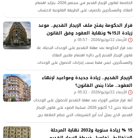
الخاضعة لقانون الإيجار القديم في سبتمبر 2026، يتزايد اهتمام
الملاك والمستأجرين بالتعرف على الطريقة القانونية لاحتساب
القيمة الإيجارية الجديدة، خاصة في ظل تطبيق زيادة سنوية
قرار الحكومة يفتح ملف الإيجار القديم.. موعد
بنسبة 15% طوال الفترة الانتقالية.
زيادة الـ15% ونهاية العقود وفق القانون
الأربعاء 22/يوليو/2026 - 05:57 م
بعد قرار الحكومة بمد مهلة التقديم على الوحدات البديلة، عاد
قانون الإيجار القديم إلى دائرة اهتمام ملايين الملاك
والمستأجرين، ليس فقط بسبب إجراءات الحصول على الوحدات
الجديدة، ولكن أيضًا بسبب القواعد التي وضعها القانون لتنظيم
الإيجار القديم.. زيادة جديدة ومواعيد لإنهاء
المرحلة الانتقالية
العقود.. ماذا ينص القانون؟
الأربعاء 22/يوليو/2026 - 05:32 م
أعاد قرار مجلس الوزراء بمد مهلة التقديم للحصول على الوحدات
البديلة حتى 12 أكتوبر 2026، تسليط الضوء على قانون الإيجار
القديم، الذي يمثل أحد أبرز التشريعات التي تنظم العلاقة بين
المالك والمستأجر خلال المرحلة المقبلة.
15 % زيادة سنوية و2032 نهاية المرحلة
الانتقالية.. تفاصيل خريطة الإيجار القديم