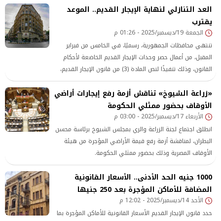
العد التنازلي لنهاية الإيجار القديم.. الموعد
يقترب
الجمعة 19/ديسمبر/2025 - 01:26 م
تنتهي محافظات الجمهورية، رسميًا، في الخامس من فبراير
المقبل، من أعمال حصر وحدات الإيجار القديم الخاضعة لأحكام
القانون، وذلك تنفيذًا لنص المادة (3) من قانون الإيجار القديم،
التي تنص على تشكيل لجان حصر بقرار من المحافظ المختص
«زراعة الشيوخ» تناقش أزمة رفع إيجارات أراضي
لتقسيم المناطق السكنية إلى متميزة ومتوسطة واقتصادية
وفق معايير وضوابط محددة.
الأوقاف بحضور ممثلي الحكومة
الأربعاء 17/ديسمبر/2025 - 03:00 م
انطلق اجتماع لجنة الزراعة والري بمجلس الشيوخ برئاسة محسن
البطران، لمناقشة أزمة رفع قيمة الأراضي المؤجرة من هيئة
الأوقاف المصرية وذلك بحضور ممثلي الحكومة.
1000 جنيه الحد الأدنى.. الأسعار القانونية
المضافة للأماكن المؤجرة بعد 250 جنيها
الأحد 14/ديسمبر/2025 - 12:02 م
حدد قانون الإيجار القديم الأسعار القانونية للأماكن المؤجرة بما