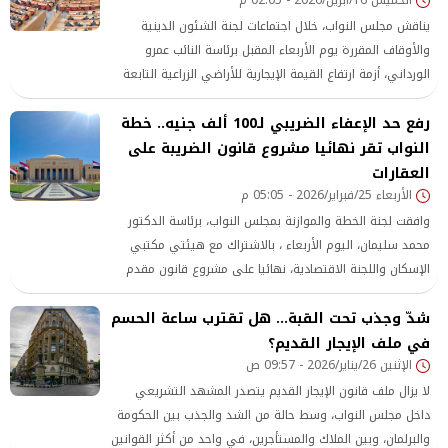
يناقش مجلس النواب، خلال اجتماعات لجنة الشئون الدينية
والأوقاف المقررة يوم الأربعاء المقبل برئاسة النائب عمرو
الورداني، أزمة ارتفاع القيمة الإيجارية للأراضي الزراعية التابعة
لهيئة الأوقاف المصرية، في ضوء عدد من طلبات الإحاطة
رفع حد الإعفاء الضريبي لـ100 ألف جنيه.. خطة
المقدمة من النواب.
النواب تقر نهائيا مشروع قانون الضريبة على
العقارات
الأربعاء 25/فبراير/2026 - 05:05 م
وافقت لجنة الخطة والموازنة بمجلس النواب، برئاسة الدكتور
محمد سليمان، اليوم الأربعاء ، بالاشتراك مع هيئتي مكتبي
الإسكان واللجنة الاقتصادية، نهائيا على مشروع قانون مقدم
من الحكومة بتعديل بعض أحكام قانون الضريبة على العقارات
شدّ وجذب تحت القبة… هل تقترب ساعة الحسم
المبنية الصادر بالقانون رقم 196 لسنة 2008، وذلك بحضور وزير
المالية أحمد كجوك.
في ملف الإيجار القديم؟
الإثنين 26/يناير/2026 - 09:57 ص
لا يزال ملف قانون الإيجار القديم يتصدر المشهد التشريعي
داخل مجلس النواب، وسط حالة من الشد والجذب بين الحكومة
والبرلمان، وبين الملاك والمستأجرين، في واحد من أكثر القوانين