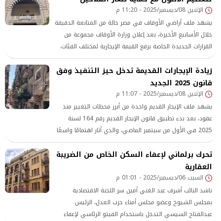
الإثنين 08/ديسمبر/2025 - 11:20 م
يشهد ملف أراضي الأوقاف في مصر حالة من المتابعة الدقيقة
خلال الأسابيع الأخيرة، بعد إعلان وزارة الأوقاف مجموعة من
القرارات الجديدة الخاصة برفع القيمة الإيجارية لمختلف الفئات.
وبينما أثار القرار تساؤلات واسعة بشأن تأثيره على الفلاحين،
زيادة الإيجارات القديمة تدخل حيز التنفيذ وفق
خرجت الوزارة عبر متحدثها الرسمي لتؤكد أن الخطوات الأخيرة
قانون 2025 الجديد
تأتي ضمن رؤية متكاملة تهدف إلى تطوير الأصول وتحسين
الإثنين 08/ديسمبر/2025 - 11:07 م
إدارتها، دون الإضرار بصغار المزارعين.
يشهد ملف الإيجار القديم واحدة من أبرز محطات التغيير منذ
عقود، بعد بدء تطبيق قانون الإيجار القديم رقم 164 لسنة
2025 في الأول من سبتمبر الماضي، والذي أثار اهتمامًا واسعًا
بين المواطنين، خاصة أنه يمثل أول إعادة تنظيم شاملة للقيمة
تحرك برلماني لإعفاء السكن الخاص من الضريبة
الإيجارية منذ فترات طويلة. ويعمل كل منطقة.
العقارية
السبت 06/ديسمبر/2025 - 01:01 م
ناشد النائب أشرف عبد الغني أمين سر اللجنة الاقتصادية
بمجلس الشيوخ وعضو مجلس أمناء حزب العدل، الرئيس
عبدالفتاح السيسي التدخل باستخدام الفيتو الرئاسي لإعفاء