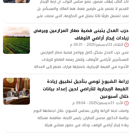
أكد النائب إيهاب منصور، عضو مجلس النواب، أن أزمة الإيجار
القديم لا تقتصر على طرفين فقط، هما المالك والمستأجر، بل
تمتد لتشمل طرفًا ثالثا يتمثل في الحكومة، التي تنصلت على
حد وصفه من واجباتها الأساسية في هذا الملف الشائك.
حزب العدل يتبنى قضية صغار المزارعين ويرفض
زيادات إيجار أراضي الأوقاف
الثلاثاء 23/ديسمبر/2025 - 03:31 م
تبنى حزب العدل بشكل كامل وواضح قضية صغار المزارعين
المستأجرين لأراضي الأوقاف، ويُعلن رفضه القاطع للزيادات
الأخيرة في القيمة الإيجارية، باعتبارها قرارات تفتقر إلى العدالة
الاجتماعية ولا تراعي الواقع الاقتصادي الحقيقي للقطاع
زراعة الشيوخ توصي بتأجيل تطبيق زيادة
الزراعي.
القيمة الإيجارية للأراضي لحين إعداد بيانات
خلال أسبوعين
الأحد 21/ديسمبر/2025 - 09:04 م
واصلت لجنة الزراعة والرى بمجلس الشيوخ، خلال اجتماعها اليوم
برئاسة الدكتور محسن البطران، رئيس اللجنة، مناقشة مشكلة
زيادة إيجار أراضي الوقف، وذلك في حضور ممثلي هيئة
الأوقاف وهيئة الإصلاح الزراعى.