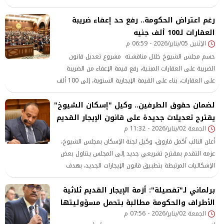
حساسية وتأثيرًا على السلم الاجتماعي والاقتصادي في مصر.
رغم اعتراض الحكومة.. رفع حد إعفاء ضريبة
العقارات لـ100 ألف جنيه
الإثنين 05/يناير/2026 - 06:59 م
حسم مجلس الشيوخ خلال مناقشته مشروع تعديل قانون
الضريبة على العقارات المبنية، رفع قيمة الإعفاء من الضريبة
على العقارات، بناء على القيمة الإيجارية السنوية، إلى 100 ألف
جنيه، بدلا من 50 ألف جنيه.
لضمان حقوق الطرفين.. وكيل "إسكان الشيوخ"
يقترح تعديلات جديدة على قانون الإيجار القديم
الجمعة 02/يناير/2026 - 11:32 م
أعلن النائب أكمل فاروق، وكيل لجنة الإسكان بمجلس الشيوخ،
عزمه التقدم بمقترح تشريعي جديد إلى المجلس يتناول بعض
الإشكاليات المرتبطة بتطبيق قانون الإيجارات الجديد، بهدف
معالجة الثغرات العملية التي ظهرت أو يتوقع ظهورها عند
برلماني لـ"تفصيلة": أزمة الإيجار القديم ثلاثية
التنفيذ على أرض الواقع.
الأطراف والحكومة مطالبة بتحمل مسؤوليتها
الجمعة 02/يناير/2026 - 07:56 م