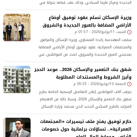
الجديدة ومركز مارينا السياحي، وذلك عقب قيامه بجولة في
عدد من مشروعات الإنتاج الزراعي والحيواني بمحافظات:
وزيرة الإسكان تسلم عقود توفيق أوضاع
المنوفية والجيزة والبحيرة.
الأراضي المضافة بالعبور الجديدة والشروق
السبت 11/يوليو/2026 - 01:57 م
سلمت المهندسة راندة المنشاوي، وزيرة الإسكان والمرافق
والمجتمعات العمرانية، عقود توفيق أوضاع الأراضي المضافة
بمدينتي العبور الجديدة والشروق، لعدد من المواطنين، في
إطار جهود الدولة لاستكمال ملف توفيق أوضاع الأراضي
شقق بنك التعمير والإسكان 2026.. موعد الحجز
المضافة، والحفاظ على حقوق الدولة، وتوفير الاستقرار
القانوني والاجتماعي للمواطنين
وأبرز الشروط والمستندات المطلوبة
الجمعة 10/يوليو/2026 - 05:33 م
يترقب آلاف المواطنين إعلان التفاصيل الرسمية الخاصة بطرح
شقق بنك التعمير والإسكان 2026، وسط حالة من الاهتمام
المتزايد بالطرح السكني الجديد الذي تستعد وزارة الإسكان
والمرافق والمجتمعات العمرانية
حازم توفيق يفتح ملف تيسيرات «المجتمعات
العمرانية».. تساؤلات برلمانية حول خصومات
الأراضي وحماية المال العام