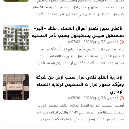
تستعد وزارة الإسكان والمرافق والمجتمعات العمرانية لطرح
مرحلة جديدة من مشروع سكن لكل المصريين 9 ، وسط اهتمام
كبير من المواطنين الراغبين في الحصول على وحدات سكنية
ضمن المبادرة، خاصة من الشباب ومحدودي ومتوسطي الدخل.
الأهلي صبور تهدر أموال العملاء.. ملاك «ألير»
بمستقبل سيتي يستغيثون بسبب تأخر التسليم
الخميس 25/يونيو/2026 - 07:02 م
جدد عدد من ملاك مشروع «ألير» التابع لشركة الأهلي صبور
للتطوير العقاري بمدينة مستقبل سيتي مطالباتهم بسرعة
تسليم وحداتهم السكنية، مؤكدين أن المشروع يشهد تأخيرًا
يمتد لعدة سنوات مقارنة بالمواعيد التي تم الإعلان عنها عند
الإدارية العليا تلغي قرار سحب أرض من شركة
التعاقد.
وتؤكد خضوع قرارات التخصيص لرقابة القضاء
الإداري
الخميس 18/يونيو/2026 - 05:30 م
أودعت المحكمة الإدارية العليا، الدائرة الثالثة بمجلس الدولة،
حيثيات حكمها في الطعن رقم 1149، والذي انتهت فيه إلى
قبول الطعن شكلًا، وفي الموضوع بإلغاء الحكم الصادر من
محكمة القضاء الإداري، والقضاء مجددًا بإلغاء قرار هيئة