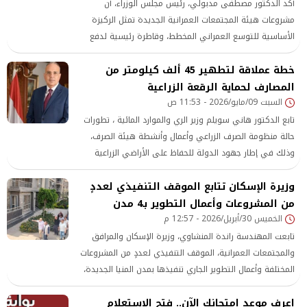
أكد الدكتور مصطفى مدبولي، رئيس مجلس الوزراء، أن
مشروعات هيئة المجتمعات العمرانية الجديدة تمثل الركيزة
الأساسية للتوسع العمراني المخطط، وقاطرة رئيسية لدفع
عجلة نمو الاقتصاد الوطني وتوفير فرص العمل.
خطة عملاقة لتطهير 45 ألف كيلومتر من
المصارف لحماية الرقعة الزراعية
السبت 09/مايو/2026 - 11:53 ص
تابع الدكتور هاني سويلم وزير الري والموارد المائية ، تطورات
حالة منظومة الصرف الزراعي وأعمال وأنشطة هيئة الصرف،
وذلك في إطار جهود الدولة للحفاظ على الأراضي الزراعية
وتعزيز كفاءة إدارة الموارد المائية.
وزيرة الإسكان تتابع الموقف التنفيذي لعددٍ
من المشروعات وأعمال التطوير بـ4 مدن
الخميس 30/أبريل/2026 - 12:57 م
تابعت المهندسة راندة المنشاوي، وزيرة الإسكان والمرافق
والمجتمعات العمرانية، الموقف التنفيذي لعددٍ من المشروعات
المختلفة وأعمال التطوير الجاري تنفيذها بمدن المنيا الجديدة،
وقنا الجديدة، وسوهاج الجديدة، وأسيوط الجديدة.
اعرف موعد امتحانك الآن.. فتح الاستعلام