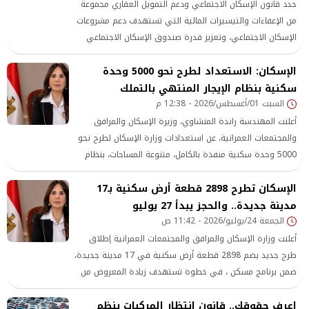
حدد قانون الإسكان الاجتماعي ودعم التمويل العقاري مجموعة
من الإعفاءات والتيسيرات المالية التي تستهدف دعم مشروعات
الإسكان الاجتماعي، وتعزيز قدرة صندوق الإسكان الاجتماعي
ودعم التمويل العقاري على تنفيذ خططه، إلى جانب تحديد
الإسكان: الاستعداد لطرح نحو 5000 وحدة
سكنية بنظام الإيجار المنتهي بالتملك
السبت 01/أغسطس/2026 - 12:38 م
أعلنت المهندسة راندة المنشاوي، وزيرة الإسكان والمرافق
والمجتمعات العمرانية، عن استعدادات وزارة الإسكان لطرح نحو
5000 وحدة سكنية منفذة بالكامل، متنوعة المساحات، بنظام
الإيجار المنتهي بالتملك، من خلال هيئة المجتمعات العمرانية
الإسكان تطرح 2898 قطعة أرض سكنية بـ17
الجديدة، موزعة على 25 مدينة جديدة بمختلف أنحاء الجمهورية،
مدينة جديدة.. والحجز يبدأ 27 يوليو
وذلك خلال شهر، وفقًا للشروط والضوابط التي ستتضمنها
الجمعة 24/يوليو/2026 - 11:42 ص
كراسة الشروط الخاصة بالطرح.
أعلنت وزارة الإسكان والمرافق والمجتمعات العمرانية إطلاق
طرح جديد يضم 2898 قطعة أرض سكنية في 17 مدينة جديدة،
ضمن برنامج مسكن ، في خطوة تستهدف زيادة المعروض من
الأراضي السكنية
اعرف حقوقك.. قانون انتظار المركبات ينظم