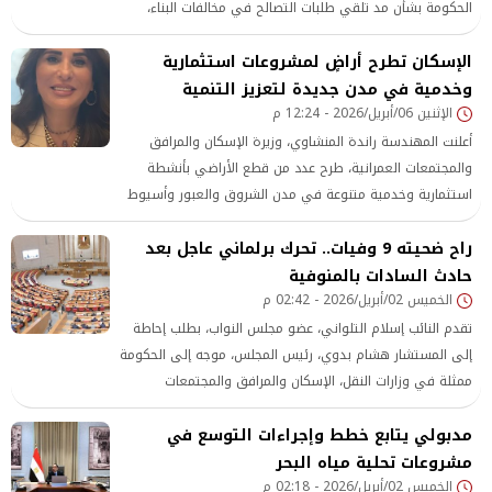
الحكومة بشأن مد تلقي طلبات التصالح في مخالفات البناء،
وكذلك مد فترة تلقي طلبات الحصول على وحدات بديلة عن
الإسكان تطرح أراضٍ لمشروعات استثمارية
الإيجار القديم.
وخدمية في مدن جديدة لتعزيز التنمية
الإثنين 06/أبريل/2026 - 12:24 م
أعلنت المهندسة راندة المنشاوي، وزيرة الإسكان والمرافق
والمجتمعات العمرانية، طرح عدد من قطع الأراضي بأنشطة
استثمارية وخدمية متنوعة في مدن الشروق والعبور وأسيوط
الجديدة والفيوم الجديدة وبني سويف الجديدة.
راح ضحيته 9 وفيات.. تحرك برلماني عاجل بعد
حادث السادات بالمنوفية
الخميس 02/أبريل/2026 - 02:42 م
تقدم النائب إسلام التلواني، عضو مجلس النواب، بطلب إحاطة
إلى المستشار هشام بدوي، رئيس المجلس، موجه إلى الحكومة
ممثلة في وزارات النقل، الإسكان والمرافق والمجتمعات
العمرانية الجديدة، والتنمية المحلية، بشأن حادث بطريق كفر
مدبولي يتابع خطط وإجراءات التوسع في
داوود – السادات بمحافظة المنوفية، والذي راح ضحيته 8
مشروعات تحلية مياه البحر
وفيات وعدد من المصابين وفقا للتقديرات الأولية حتى الآن.
الخميس 02/أبريل/2026 - 02:18 م