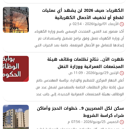
العمل وفق خطة متكاملة تستهدف تقنين الأوضاع، وتحقيق
الكهرباء: صيف 2026 لن يشهد أي عمليات
الاستقرار للمواطنين، وتعظيم الاستفادة من الأصول والأراضي،
بما يضمن تحقيق التنمية العمرانية المستدامة.
لقطع أو تخفيف الأحمال الكهربائية
الأربعاء 01/يوليو/2026 - 02:54 م
أكد منصور عبد الغني، المتحدث الرسمي باسم وزارة الكهرباء،
أن وزارة الكهرباء تعمل وفق برامج تشغيل واستعدادات تم
إعدادها للتعامل مع الأحمال المرتفعة، خاصة بعد الخبرات التي
تم اكتسابها خلال صيف العام الماضي.
ظهرت الآن.. نتائج تظلمات وظائف هيئة
المجتمعات العمرانية ووزارة النقل
الإثنين 29/يونيو/2026 - 11:09 ص
أعلن الجهاز المركزي للتنظيم والإدارة، برئاسة المهندس حاتم
نبيل، إتاحة نتائج التظلمات الخاصة بالمتقدمين لشغل عدد من
الوظائف بهيئة المجتمعات العمرانية الجديدة، إلى جانب عدد
من الجهات التابعة لوزارة النقل،
سكن لكل المصريين 9.. خطوات الحجز وأماكن
شراء كراسة الشروط
الخميس 25/يونيو/2026 - 07:56 م