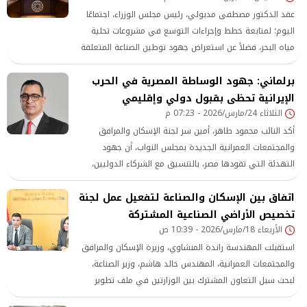
عقد الدكتور مصطفى مدبولي، رئيس مجلس الوزراء، اجتماعًا
اليوم؛ لمتابعة خطط وإجراءات التوسع في مشروعات تحلية
مياه البحر، فضلاً عن استعراض جهود توطين الصناعة المتعلقة
بمكوناتها ومستلزمات تشغيلها.
برلماني: جهود الوساطة المصرية في الحرب
الإيرانية تحظى بقبول دولي وإقليمي
الثلاثاء 24/مارس/2026 - 07:23 م
أكد النائب محمود طاهر، أمين سر لجنة الإسكان والمرافق
والمجتمعات العمرانية الجديدة بمجلس النواب، أن جهود
التهدئة التي تقودها مصر، بالتنسيق مع الشركاء الدوليين،
تحظى بقبول واسع من جميع أطراف النزاع، في مؤشر واضح
اتفاق بين الإسكان والصناعة لتفعيل عمل لجنة
على الثقة الدولية في الدور المصري المحوري.
تخصيص الأراضي الصناعية المشتركة
الأربعاء 18/مارس/2026 - 10:39 ص
استقبلت المهندسة راندة المنشاوي، وزيرة الإسكان والمرافق
والمجتمعات العمرانية، المهندس خالد هاشم، وزير الصناعة،
لبحث سبل التعاون المشترك بين الوزارتين في ملف تطوير
المناطق الصناعية