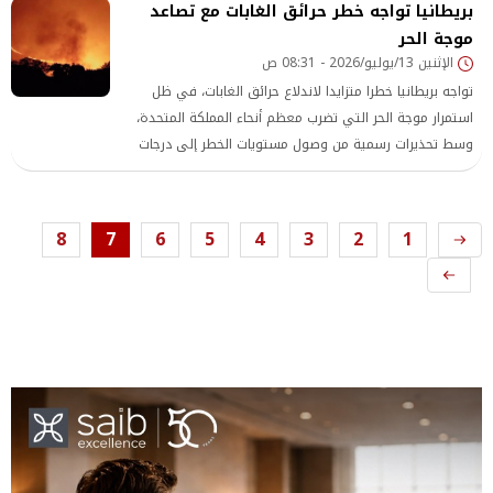
بريطانيا تواجه خطر حرائق الغابات مع تصاعد
إصابات بين المواطنين أو وقوع أضرار مادية. الديوان الملكي
موجة الحر
الأردني لا يصدر، في
الإثنين 13/يوليو/2026 - 08:31 ص
تواجه بريطانيا خطرا متزايدا لاندلاع حرائق الغابات، في ظل
استمرار موجة الحر التي تضرب معظم أنحاء المملكة المتحدة،
وسط تحذيرات رسمية من وصول مستويات الخطر إلى درجات
استثنائية في عدد من المناطق، مع توقعات باستمرار ارتفاع
درجات الحرارة خلال الأيام المقبلة.
8
7
6
5
4
3
2
1