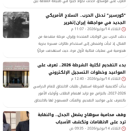
الغرب على موسكو، أحدثت تحولًا كبيرًا في طبيعة العلاقة بين
روسيا والصين.
"كورسير" تدخل الحرب.. السلاح الأمريكي
الجديد في مواجهة إيران|تقرير
الثلاثاء 14/يوليو/2026 - 11:07 م
دخلت الحرب بين الولايات المتحدة وإيران، مرحلة متقدمة من
القتال، إذ لجأت واشنطن إلى استخدام طائرات مسيرة بحرية
هجومية في عمليات قتالية لأول مرة، حيث استهدفت مركزًا
إيرانيًا في جنوب البلاد يستخدم لإصلاح الغواصات، وفقًا لما
بدء التقديم لكلية الشرطة 2026.. تعرف على
أعلنه الجيش الأمريكي.
المواعيد وخطوات التسجيل الإلكتروني
الثلاثاء 14/يوليو/2026 - 12:40 م
بدأت أكاديمية الشرطة استقبال طلبات الالتحاق للعام الدراسي
2026-2027، بالتزامن مع تزايد اهتمام الطلاب وأولياء الأمور
بالتعرف على مواعيد التقديم، والفئات المسموح لها بالالتحاق
وقف محامية سوهاج يشعل الجدل.. والنقابة
ترد على الاتهامات وتكشف الأسباب
الثلاثاء 14/يوليو/2026 - 09:35 ص