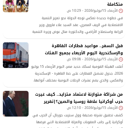
ومواجهة الأفكار المتطرفة.
متكاملة
الأربعاء 15/يوليو/2026 - 10:29 ص
في خطوة جديدة تعكس توجه الدولة نحو تعزيز التنمية
الاقتصادية في الريف المصري، عقد السيد علاء فاروق وزير
الزراعة واستصلاح الأراضي، والدكتورة منال عوض وزيرة التنمية
المحلية والبيئة، والمهندس خالد هاشم وزير الصناعة، اجتماعًا
قبل السفر.. مواعيد قطارات القاهرة
تنسيقيًا موسعًا لمتابعة الموقف التنفيذي ومستجدات مبادرة
«القرية
والإسكندرية اليوم الأربعاء بجميع الفئات
الأربعاء 15/يوليو/2026 - 09:08 ص
أعلنت الهيئة القومية لسكك حديد مصر، اليوم الأربعاء 15 يوليو
2026، جدول تشغيل القطارات على خط القاهرة - الإسكندرية
والعكس، والذي يضم عشرات الرحلات اليومية بمختلف أنواعها،
لتلبية احتياجات المسافرين بين المدينتين. ويشمل جدول
من شراكة متوازنة لاعتماد متزايد.. كيف غيرت
التشغيل قطارات تالجو
حرب أوكرانيا علاقة روسيا والصين؟|تقرير
الأربعاء 15/يوليو/2026 - 12:10 ص
كشف تحقيق نشرته صحيفة وول ستريت جورنال، أن الحرب في
أوكرانيا، إلى جانب العقوبات والعزلة الاقتصادية التي فرضها