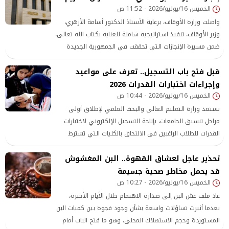
الخميس 16/يوليو/2026 - 11:52 ص
واصلت وزارة الأوقاف، برعاية الأستاذ الدكتور أسامة الأزهري،
وزير الأوقاف، تنفيذ استراتيجية شاملة للعناية بكتاب الله تعالى،
ضمن مسيرة الإنجازات التي تحققت في الجمهورية الجديدة
خلال الفترة من عام 2014 وحتى عام 2026، مستهدفة ترسيخ
قبل فتح باب التسجيل.. تعرف على مواعيد
صحيح الدين، وإعداد أجيال متقنة
وإجراءات اختبارات القدرات 2026
الخميس 16/يوليو/2026 - 10:44 ص
تستعد وزارة التعليم العالي والبحث العلمي لإطلاق أولى
مراحل تنسيق الجامعات، بإتاحة التسجيل الإلكتروني لاختبارات
القدرات للطلاب الراغبين في الالتحاق بالكليات التي تشترط
اجتياز هذه الاختبارات.
تحذير عاجل لعشاق القهوة.. البن المغشوش
قد يحمل مخاطر صحية جسيمة
الخميس 16/يوليو/2026 - 10:27 ص
عاد ملف غش البن إلى صدارة الاهتمام خلال الأيام الأخيرة،
بعدما أثيرت تساؤلات واسعة بشأن وجود فجوة بين كميات البن
المستوردة وحجم الاستهلاك المحلي، وهو ما فتح الباب أمام