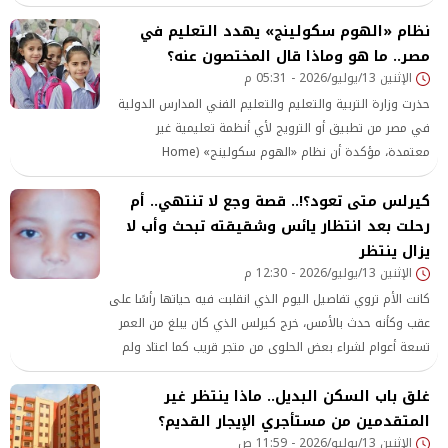
نظام «الهوم سكولينج» يهدد التعليم في
مصر.. ما هو وماذا قال المختصون عنه؟
الإثنين 13/يوليو/2026 - 05:31 م
حذرت وزارة التربية والتعليم والتعليم الفني المدارس الدولية
في مصر من تطبيق أو الترويج لأي أنظمة تعليمية غير
معتمدة، مؤكدة أن نظام «الهوم سكولينج» (Home
Schooling) غير مرخص داخل الدولة، ولم يصدر أي قرار يسمح
كيرلس متى تعود؟!.. قصة وجع لا تنتهي.. أم
بتطبيقه في المدارس الدولية أو أي مؤسسة تعليمية تعمل
داخل مصر.
رحلت بعد انتظار يائس وشقيقته تبحث وأب لا
يزال ينتظر
الإثنين 13/يوليو/2026 - 12:30 م
كانت الأم تروي تفاصيل اليوم الذي انقلبت فيه حياتها رأسًا على
عقب وكأنه حدث بالأمس، خرج كيرلس الذي كان يبلغ من العمر
تسعة أعوام لشراء بعض الحلوى من متجر قريب كما اعتاد ولم
يكن أحد يتوقع أن تلك الدقائق القليلة ستكون آخر ما تتذكره
غلق باب السكن البديل.. ماذا ينتظر غير
الأسرة من حياته الطبيعية.
المتقدمين من مستأجري الإيجار القديم؟
الإثنين 13/يوليو/2026 - 11:59 ص