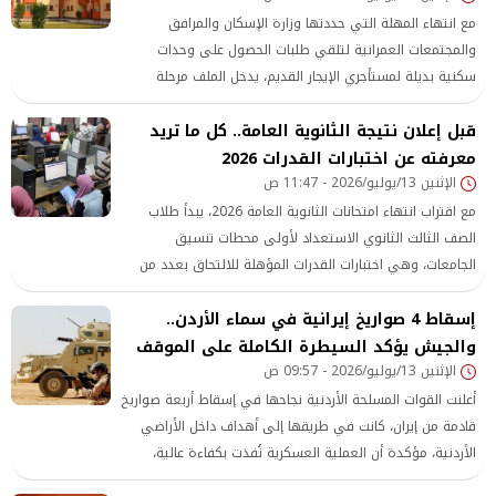
مع انتهاء المهلة التي حددتها وزارة الإسكان والمرافق
والمجتمعات العمرانية لتلقي طلبات الحصول على وحدات
سكنية بديلة لمستأجري الإيجار القديم، يدخل الملف مرحلة
جديدة
قبل إعلان نتيجة الثانوية العامة.. كل ما تريد
معرفته عن اختبارات القدرات 2026
الإثنين 13/يوليو/2026 - 11:47 ص
مع اقتراب انتهاء امتحانات الثانوية العامة 2026، يبدأ طلاب
الصف الثالث الثانوي الاستعداد لأولى محطات تنسيق
الجامعات، وهي اختبارات القدرات المؤهلة للالتحاق بعدد من
الكليات
إسقاط 4 صواريخ إيرانية في سماء الأردن..
والجيش يؤكد السيطرة الكاملة على الموقف
الإثنين 13/يوليو/2026 - 09:57 ص
أعلنت القوات المسلحة الأردنية نجاحها في إسقاط أربعة صواريخ
قادمة من إيران، كانت في طريقها إلى أهداف داخل الأراضي
الأردنية، مؤكدة أن العملية العسكرية نُفذت بكفاءة عالية،
وأسفرت عن منع وصول الصواريخ إلى أهدافها دون تسجيل أي