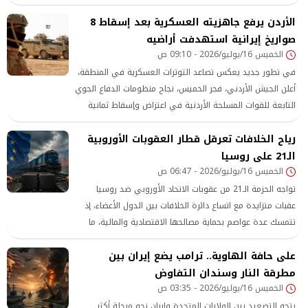
مخاوف من انتشار ممارسات الغش التجاري بإضافة مواد أخرى
الأردن يرفع جاهزيته العسكرية بعد إسقاط 8
إلى البن بهدف زيادة الكميات وتحقيق أرباح غير مشروعة على
حساب جودة المنتج وصحة المستهلك.
صواريخ إيرانية استهدفت أراضيه
الخميس 16/يوليو/2026 - 09:10 ص
في تطور جديد يعكس تصاعد التوترات العسكرية في المنطقة،
أعلن الجيش الأردني، فجر الخميس، نجاح منظومات الدفاع الجوي
التابعة للقوات المسلحة الأردنية في اعتراض وإسقاط ثمانية
صواريخ أُطلقت من الأراضي الإيرانية باتجاه المملكة، وذلك في
رياح الخلافات تعرقل قطار العقوبات الأوروبية
ظل استمرار التصعيد العسكري وتبادل الهجمات بين الولايات
الـ21 على روسيا
المتحدة وإيران. واستقرار
الخميس 16/يوليو/2026 - 06:47 ص
تواجه الحزمة الـ21 من عقوبات الاتحاد الأوروبي ضد روسيا
عقبات متزايدة مع اتساع دائرة الخلافات بين الدول الأعضاء، إذ
تتمسك عدة عواصم بحماية مصالحها الاقتصادية والمالية، ما
حال دون التوصل إلى توافق بشأن الإجراءات الجديدة، وأجل
على حافة الهاوية.. ترامب يضع إيران بين
اعتمادها إلى جولة مفاوضات جديدة الأسبوع المقبل.
مطرقة النار وسندان التفاوض
الخميس 16/يوليو/2026 - 03:35 ص
يتجه التصعيد بين الولايات المتحدة وإيران نحو مرحلة أكثر