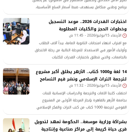
برنامج وطني متكامل يستهدف ضبط أسعار السلع الأساسية،
وزيادة المعروض منها، وتحسين كفاءة منظومة التوزيع، في
اختبارات القدرات 2026.. موعد التسجيل
إطار مواجهة التداعيات الاقتصادية العالمية والمحلية التي أثرت
وخطوات الحجز والكليات المطلوبة
على حركة الأسواق وأسعار المنتجات خلال الفترة الأخيرة.
الأربعاء 15/يوليو/2026 - 11:45 ص
مع اقتراب انتهاء امتحانات الثانوية العامة، يبدأ آلاف الطلاب
وأولياء الأمور في الاستعداد للمرحلة التالية من رحلة الالتحاق
بالجامعات، والتي تنطلق باختبارات القدرات للكليات
14 لغة و1000 كتاب.. الأزهر يطلق أكبر مشروع
لترجمة التراث الإسلامي ونشر قيم التسامح
الأربعاء 15/يوليو/2026 - 11:32 ص
احتفلت كليتا اللغات والترجمة والدراسات الإنسانية للبنات
بجامعة الأزهر بالقاهرة بإنجاز المرحلة الأولى من المشروع
القومي لترجمة 1000 كتاب من كتب التراث والفكر الإسلامي
إلى أكثر من 14 لغة أجنبية، في خطوة تُعد من أكبر المبادرات
بشراكة وزارية موسعة.. الحكومة تمهد لتحويل
العلمية والثقافية التي تستهدف إيصال رسالة الإسلام السمحة
قرى حياة كريمة إلى مراكز صناعية وإنتاجية
إلى مختلف شعوب العالم بلغاتهم، وتعزيز الحوار الحضاري