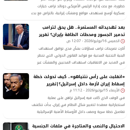
خطورة، مع بحث إدارة الرئيس الأمريكي دونالد ترامب خيارات
عسكرية أوسع تستهدف مواقع ومنشآت إيرانية، بالتزامن مع بدء
الجيش الأمريكي تنفيذ موجة ثانية من الضربات ضد أهداف
بعد تهديداته المستمرة.. هل يحق لترامب
يقول إنها تهدد الملاحة في مضيق هرمز، في وقت لا تزال فيه
المساعي الدبلوماسية قائمة دون تحقيق اختراق.
تدمير الجسور ومحطات الطاقة بإيران؟ تقرير
الخميس 16/يوليو/2026 - 12:07 ص
أثارت تصريحات ترامب تساؤلات بشأن مدى توافق استهداف
البنية التحتية المدنية مع قواعد القانون الدولي، التي تحظر
في العديد من الاتفاقيات استهداف المدنيين والمنشآت غير
العسكرية.
«انقلبت على رأس نتنياهو».. كيف تحولت خطة
إسقاط إيران لأزمة داخل إسرائيل؟|تقرير
الأربعاء 15/يوليو/2026 - 11:12 م
في الوقت الذي كانت فيه إسرائيل تراهن على عملية
استخباراتية معقدة لتغيير شكل النظام في إيران، بدأت تتكشف
تفاصيل خطة سرية وصفت داخل الأوساط الأمنية الإسرائيلية
بأنها طموحة إلى حد الصدام مع الواقع، فالمشروع الذي حمل
الاحتيال والنصب والمتاجرة في ملفات الجنسية
آمالًا كبيرة لدى بعض دوائر الق