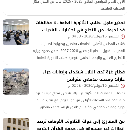
الأول للعام الدراسي الحالي 2025 - 2026 حالة من الجدل خلال
الساعات الماضية.
تحذير عاجل لطلاب الثانوية العامة.. 4 مخالفات
قد تحرمك من النجاح في اختبارات القدرات
الخميس 16/يوليو/2026 - 04:39 م
كشف المجلس الأعلى للجامعات تفاصيل وضوابط اختبارات
القدرات للقبول بالعام الجامعي 2026-2027، ضمن جهود وزارة
التعليم العالي والبحث العلمي لتوعية طلاب الثانوية العامة
قطاع غزة تحت النار.. شهداء وإصابات جراء
غارات وقصف مدفعي متواصل
الخميس 16/يوليو/2026 - 02:58 م
تواصلت العمليات العسكرية الإسرائيلية في قطاع غزة بوتيرة
متصاعدة منذ الساعات الأولى من فجر اليوم، مع تنفيذ غارات
جوية وقصف مدفعي مكثف وإطلاق نار استهدف مناطق
متفرقة من القطاع، ما أسفر عن سقوط شهداء وجرحى، إلى
من المقارئ إلى دولة التلاوة.. الأوقاف ترصد
جانب تدمير منازل وإلحاق أضرار واسعة بالممتلكات والبنية
إنجازات غير مسبوقة في خدمة القرآن الكريم
التحتية، وسط استمرار التدهور الإنساني في مختلف أنحاء غزة.