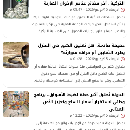
التركية.. أخر فضائح عناصر الإخوان الهاربة
الأربعاء 15/يوليو/2026 - 08:47 م
تواصل السلطات التركية التحقيق مع عناصر إخوانية هاربة لديها
بشأن استغلال بعض قيادات الجماعة الهاربة في تركيا بالمتاجرة
والنصب فيما يتعلق بإجراءات الحصول على الجنسية التركية.
وفق معلومات مؤكدة مارست قيادات هاربة عمليات احتيال
حقيقة صادمة.. هل تعليق الشيح في المنزل
تستهدف بعض المصريين المقيمين في تركيا، وذلك من خلال
إيهامهم بإمكانية تسهيل
يطرد الثعابين أم خرافة متوارثة؟
الأربعاء 15/يوليو/2026 - 01:28 م
يتداول كثير من المواطنين منذ سنوات اعتقادًا شائعًا مفاده أن
تعليق نبات الشيح داخل المنزل أو في محيطه يمنع دخول
الثعابين، وهو ما يدفع البعض إلى استخدامه كوسيلة وقائية،
خاصة خلال فصل الصيف الذي تزداد فيه حالات ظهور الزواحف
الدولة تُطلق أكبر خطة لضبط الأسواق.. برنامج
في بعض المناطق السكنية والزراعية.
وطني لاستقرار أسعار السلع وتعزيز الأمن
الغذائي
الأربعاء 15/يوليو/2026 - 12:22 م
تواصل الدولة تنفيذ حزمة من الإجراءات والبرامج الهادفة إلى
تعزيز الأمن الغذائي وتحقيق الاستقرار في الأسواق، عبر إطلاق