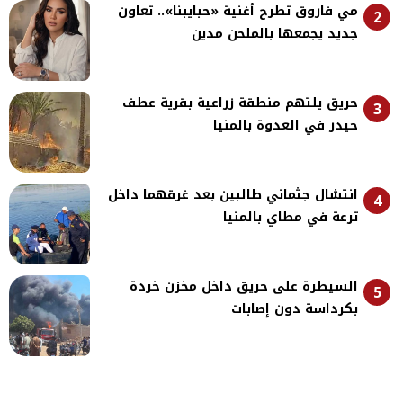
مي فاروق تطرح أغنية «حبايبنا».. تعاون
2
جديد يجمعها بالملحن مدين
حريق يلتهم منطقة زراعية بقرية عطف
3
حيدر في العدوة بالمنيا
انتشال جثماني طالبين بعد غرقهما داخل
4
ترعة في مطاي بالمنيا
السيطرة على حريق داخل مخزن خردة
5
بكرداسة دون إصابات