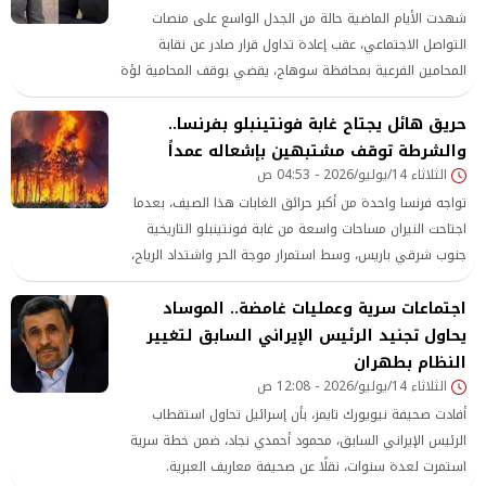
شهدت الأيام الماضية حالة من الجدل الواسع على منصات
التواصل الاجتماعي، عقب إعادة تداول قرار صادر عن نقابة
المحامين الفرعية بمحافظة سوهاج، يقضي بوقف المحامية لؤة
خلف بكري عثمان احتياطيًا عن مزاولة مهنة المحاماة، لحين
حريق هائل يجتاح غابة فونتينبلو بفرنسا..
الفصل في الدعوى التأديبية المقامة ضدها. وأثار القرار موجة
والشرطة توقف مشتبهين بإشعاله عمداً
كبيرة من التعليقات، بعدما ربط البعض بين قرار الوقف وعدم ،
الثلاثاء 14/يوليو/2026 - 04:53 ص
خرجت نقابة المحامين
تواجه فرنسا واحدة من أكبر حرائق الغابات هذا الصيف، بعدما
اجتاحت النيران مساحات واسعة من غابة فونتينبلو التاريخية
جنوب شرقي باريس، وسط استمرار موجة الحر واشتداد الرياح،
بينما تواصل السلطات جهودها لاحتواء الحريق والتحقيق في
اجتماعات سرية وعمليات غامضة.. الموساد
شبهة إضرامه عمدا.
يحاول تجنيد الرئيس الإيراني السابق لتغيير
النظام بطهران
الثلاثاء 14/يوليو/2026 - 12:08 ص
أفادت صحيفة نيويورك تايمز، بأن إسرائيل تحاول استقطاب
الرئيس الإيراني السابق، محمود أحمدي نجاد، ضمن خطة سرية
استمرت لعدة سنوات، نقلًا عن صحيفة معاريف العبرية.