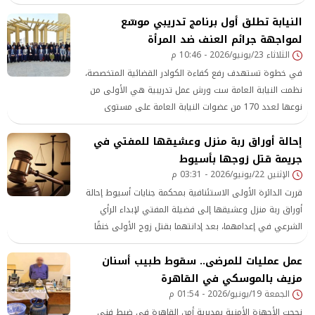
النيابة تطلق أول برنامج تدريبي موسّع
لمواجهة جرائم العنف ضد المرأة
الثلاثاء 23/يونيو/2026 - 10:46 م
في خطوة تستهدف رفع كفاءة الكوادر القضائية المتخصصة،
نظمت النيابة العامة ست ورش عمل تدريبية هي الأولى من
نوعها لعدد 170 من عضوات النيابة العامة على مستوى
الجمهورية، تحت عنوان «دعم قدرات عضوات النيابة العامة في
إحالة أوراق ربة منزل وعشيقها للمفتي في
جرائم العنف ضد المرأة والتعامل مع الضحايا»، وذلك بالتعاون
جريمة قتل زوجها بأسيوط
مع البنك الدولي والمجلس القومي للمرأة
الإثنين 22/يونيو/2026 - 03:31 م
قررت الدائرة الأولى الاستئنافية بمحكمة جنايات أسيوط إحالة
أوراق ربة منزل وعشيقها إلى فضيلة المفتي لإبداء الرأي
الشرعي في إعدامهما، بعد إدانتهما بقتل زوج الأولى خنقًا
داخل منزله بمركز ديروط،
عمل عمليات للمرضى.. سقوط طبيب أسنان
مزيف بالموسكي في القاهرة
الجمعة 19/يونيو/2026 - 01:54 م
نجحت الأجهزة الأمنية بمديرية أمن القاهرة في ضبط فني