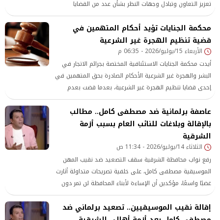
تعزيز التعاون وتبادل وجهات النظر بشأن عدد من القضايا
المرتبطة بحقوق الإنسان، وذلك في إطار الحوار المستمر مع
محكمة الجنايات تؤيد أحكام المتهمين في
المؤسسات الدولية المعنية
قضية تنظيم الهجرة غير الشرعية
الأربعاء 15/يوليو/2026 - 06:35 م
أيدت محكمة الجنايات الاستئنافية المختصة بجرائم الاتجار في
البشر والهجرة غير الشرعية الأحكام الصادرة بحق المتهمين في
إحدى قضايا تنظيم الهجرة غير الشرعية، بعدما قضت بعدم
قبول استئناف النيابة العامة شكلاً لتقديمه بعد المواعيد
عاصفة برلمانية ضد مصطفى كامل.. مطالب
القانونية المقررة.
بالإقالة وبلاغات للنائب العام بسبب أزمة
الشرقية
الثلاثاء 14/يوليو/2026 - 11:34 ص
رفع نواب محافظة الشرقية سقف التصعيد ضد نقيب المهن
الموسيقية مصطفى كامل، على خلفية تصريحات متداولة أثارت
غضبًا واسعًا، مؤكدين أن الإساءة لأبناء المحافظة لن تمر دون
محاسبة، ومعلنين سلسلة من التحركات البرلمانية
إقالة نقيب الموسيقيين.. تصعيد برلماني ضد
مصطفى كامل بعد أزمة أهالي الشرقية