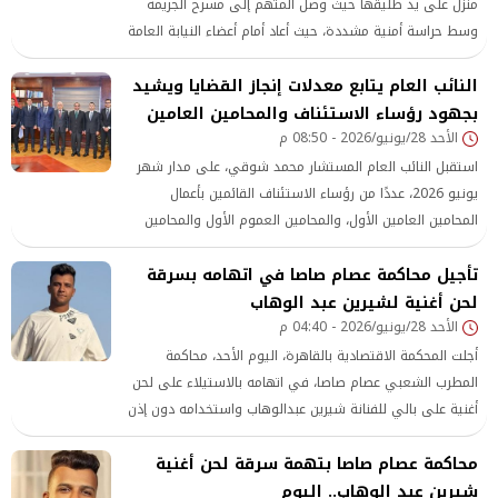
منزل على يد طليقها حيث وصل المتهم إلى مسرح الجريمة
وسط حراسة أمنية مشددة، حيث أعاد أمام أعضاء النيابة العامة
تمثيل كيفية تنفيذ الجريمة منذ لحظة دخوله إلى العقار
النائب العام يتابع معدلات إنجاز القضايا ويشيد
بجهود رؤساء الاستئناف والمحامين العامين
الأحد 28/يونيو/2026 - 08:50 م
استقبل النائب العام المستشار محمد شوقي، على مدار شهر
يونيو 2026، عددًا من رؤساء الاستئناف القائمين بأعمال
المحامين العامين الأول، والمحامين العموم الأول والمحامين
العموم بمختلف النيابات، وذلك في إطار متابعة سير العمل
تأجيل محاكمة عصام صاصا في اتهامه بسرقة
والوقوف على معدلات إنجاز القضايا داخل دوائر النيابات على
مستوى الجمهورية.
لحن أغنية لشيرين عبد الوهاب
الأحد 28/يونيو/2026 - 04:40 م
أجلت المحكمة الاقتصادية بالقاهرة، اليوم الأحد، محاكمة
المطرب الشعبي عصام صاصا، في اتهامه بالاستيلاء على لحن
أغنية على بالي للفنانة شيرين عبدالوهاب واستخدامه دون إذن
من أصحاب الحقوق، إلى جلسة 4 يوليو المقبل لاستكمال
محاكمة عصام صاصا بتهمة سرقة لحن أغنية
إجراءات المحاكمة
شيرين عبد الوهاب.. اليوم