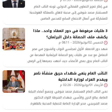
في إطار تعزيز التعاون القضائي الدولي، توجه النائب العام
المستشار محمد شوقي إلى مدينة لاهاي بالمملكة الهولندية؛
للمشاركة في أعمال الاجتماع السابع للمدعين العامين
الأورومتوسطيين، الذي تنظمه وكالة «يوروجست»، بمشاركة
3 طلبات مرفوضة في دور انعقاد واحد.. ماذا
عدد من السادة المدعين العامين ورؤساء أجهزة الادعاء العام
يكشف ملف الحصانة داخل البرلمان؟
من دول الاتحاد الأوروبي ودول جنوب البحر المتوسط.
الخميس 02/يوليو/2026 - 08:11 م
شهد دور الانعقاد الأول لمجلسي النواب والشيوخ في مصر
التعامل مع عدد من طلبات رفع الحصانة البرلمانية المقدمة من
النائب العام بحق بعض الأعضاء، حيث انتهت جميعها إلى الرفض
أو الحفظ لعدم استيفاء الشروط القانونية واللائحية،
النائب العام ينعى شهداء حريق منشأة ناصر
ويقدم العزاء لوزارة الداخلية
الأربعاء 01/يوليو/2026 - 02:26 م
نعى النائب العام المستشار محمد شوقي، وجميع أعضاء النيابة
العامة، ببالغ الحزن والأسى، شهداء الشرطة اللواء الدكتور
محمد الشربيني، مدير الإدارة العامة للحماية المدنية بالقاهرة،
والنقيب عبد الرحمن العدوي، بالإدارة العامة للحماية المدنية