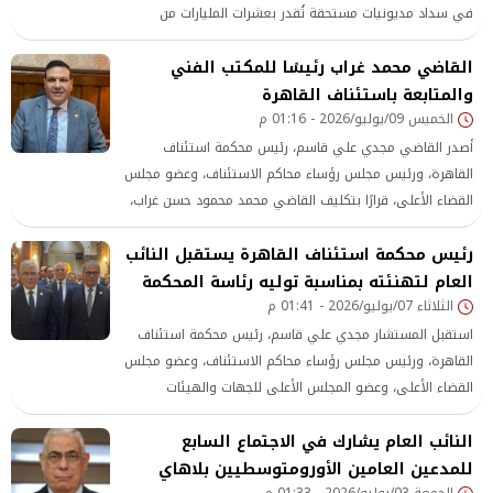
في سداد مديونيات مستحقة تُقدر بعشرات المليارات من
الجنيهات، بحسب 5 مصرفيين لـ الشرق بلومبرغ . وقال
القاضي محمد غراب رئيسًا للمكتب الفني
المصرفيون إن التوجيه جاء بناءً على قرار صادر من النائب العام،
ولم يرد رجل الأعمال المصري،
والمتابعة باستئناف القاهرة
الخميس 09/يوليو/2026 - 01:16 م
أصدر القاضي مجدي علي قاسم، رئيس محكمة استئناف
القاهرة، ورئيس مجلس رؤساء محاكم الاستئناف، وعضو مجلس
القضاء الأعلى، قرارًا بتكليف القاضي محمد محمود حسن غراب،
النائب العام المساعد السابق، رئيسًا للمكتب الفني والمتابعة
رئيس محكمة استئناف القاهرة يستقبل النائب
بمحكمة استئناف القاهرة.
العام لتهنئته بمناسبة توليه رئاسة المحكمة
الثلاثاء 07/يوليو/2026 - 01:41 م
استقبل المستشار مجدي علي قاسم، رئيس محكمة استئناف
القاهرة، ورئيس مجلس رؤساء محاكم الاستئناف، وعضو مجلس
القضاء الأعلى، وعضو المجلس الأعلى للجهات والهيئات
القضائية، بمقر محكمة استئناف القاهرة، المستشار محمد
النائب العام يشارك في الاجتماع السابع
شوقي، النائب العام، الذي حرص على زيارته لتقديم التهنئة
للمدعين العامين الأورومتوسطيين بلاهاي
بمناسبة توليه رئاسة محكمة استئناف القاهرة ورئاسة مجلس
الجمعة 03/يوليو/2026 - 01:33 م
رؤساء محاكم الاستئناف