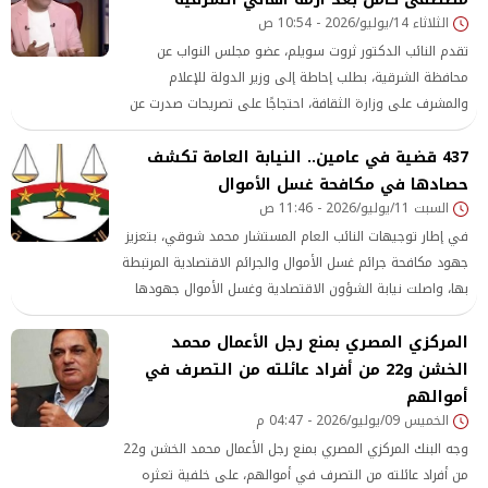
الثلاثاء 14/يوليو/2026 - 10:54 ص
تقدم النائب الدكتور ثروت سويلم، عضو مجلس النواب عن
محافظة الشرقية، بطلب إحاطة إلى وزير الدولة للإعلام
والمشرف على وزارة الثقافة، احتجاجًا على تصريحات صدرت عن
الملحن مصطفى كامل، نقيب المهن الموسيقية، واعتبرها
437 قضية في عامين.. النيابة العامة تكشف
إساءة لأبناء محافظة الشرقية.
حصادها في مكافحة غسل الأموال
السبت 11/يوليو/2026 - 11:46 ص
في إطار توجيهات النائب العام المستشار محمد شوقي، بتعزيز
جهود مكافحة جرائم غسل الأموال والجرائم الاقتصادية المرتبطة
بها، واصلت نيابة الشؤون الاقتصادية وغسل الأموال جهودها
النوعية في مواجهة هذا النمط من الجرائم، من خلال تطوير
المركزي المصري بمنع رجل الأعمال محمد
آليات الرصد والتحقيقات المالية الموازية، وتتبع المتحصلات غير
الخشن و22 من أفراد عائلته من التصرف في
المشروعة، وكشف مسارات تدويرها وإخفائها؛ بما يعزز فاعلية
المواجهة الجنائية، ويحاصر عوائد الجريمة أينما وجدت.
أموالهم
الخميس 09/يوليو/2026 - 04:47 م
وجه البنك المركزي المصري بمنع رجل الأعمال محمد الخشن و22
من أفراد عائلته من التصرف في أموالهم، على خلفية تعثره