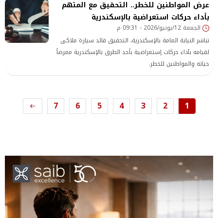
عرض المواطنين للخطر.. التحقيق مع المتهم
المجتمعي بحقوق الطفل والمخاطر الصحية والنفسية المرتبطة
بأداء حركات استعراضية بالإسكندرية
بهذه الجريمة التي تسعى الدولة المصرية إلى القضاء عليها
الجمعة 12/يونيو/2026 - 09:31 م
بشكل كامل.
تباشر النيابة العامة بالإسكندرية، التحقيق قائد سيارة ملاكى
لقيامه بآداء حركات إستعراضية بأحد الطرق بالإسكندرية معرضاً
حياته والمواطنين للخطر.
7
6
5
4
3
2
1