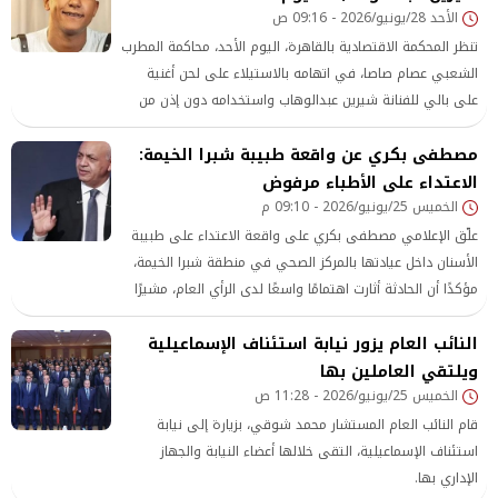
الأحد 28/يونيو/2026 - 09:16 ص
تنظر المحكمة الاقتصادية بالقاهرة، اليوم الأحد، محاكمة المطرب
الشعبي عصام صاصا، في اتهامه بالاستيلاء على لحن أغنية
على بالي للفنانة شيرين عبدالوهاب واستخدامه دون إذن من
أصحاب الحقوق.
مصطفى بكري عن واقعة طبيبة شبرا الخيمة:
الاعتداء على الأطباء مرفوض
الخميس 25/يونيو/2026 - 09:10 م
علّق الإعلامي مصطفى بكري على واقعة الاعتداء على طبيبة
الأسنان داخل عيادتها بالمركز الصحي في منطقة شبرا الخيمة،
مؤكدًا أن الحادثة أثارت اهتمامًا واسعًا لدى الرأي العام، مشيرًا
إلى أن الدكتور خالد عبد الغفار، نائب رئيس مجلس الوزراء وزير
النائب العام يزور نيابة استئناف الإسماعيلية
الصحة والسكان، تدخل شخصيًا لمتابعة الواقعة، كما تم التقدم
ويلتقي العاملين بها
ببلاغ إلى النائب العام لاتخاذ الإجراءات القانونية اللازمة.
الخميس 25/يونيو/2026 - 11:28 ص
قام النائب العام المستشار محمد شوقي، بزيارة إلى نيابة
استئناف الإسماعيلية، التقى خلالها أعضاء النيابة والجهاز
الإداري بها.