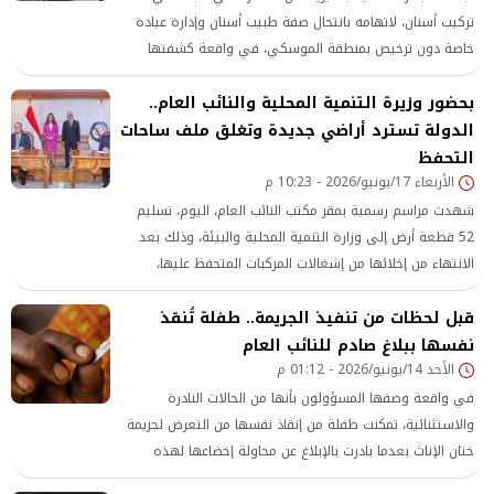
تركيب أسنان، لاتهامه بانتحال صفة طبيب أسنان وإدارة عيادة
خاصة دون ترخيص بمنطقة الموسكي، في واقعة كشفتها
التحريات الأمنية بعد رصد نشاطه المخالف.
بحضور وزيرة التنمية المحلية والنائب العام..
الدولة تسترد أراضي جديدة وتغلق ملف ساحات
التحفظ
الأربعاء 17/يونيو/2026 - 10:23 م
شهدت مراسم رسمية بمقر مكتب النائب العام، اليوم، تسليم
52 قطعة أرض إلى وزارة التنمية المحلية والبيئة، وذلك بعد
الانتهاء من إخلائها من إشغالات المركبات المتحفظ عليها،
قبل لحظات من تنفيذ الجريمة.. طفلة تُنقذ
نفسها ببلاغ صادم للنائب العام
الأحد 14/يونيو/2026 - 01:12 م
في واقعة وصفها المسؤولون بأنها من الحالات النادرة
والاستثنائية، تمكنت طفلة من إنقاذ نفسها من التعرض لجريمة
ختان الإناث بعدما بادرت بالإبلاغ عن محاولة إخضاعها لهذه
الممارسة، في خطوة تعكس تحولًا مهمًا في مستوى الوعي