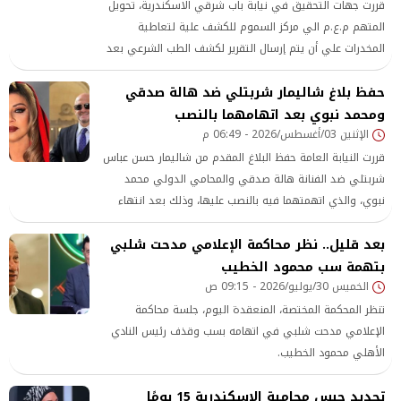
قررت جهات التحقيق في نيابة باب شرقي الاسكندرية، تحويل
المتهم م.ع.م الي مركز السموم للكشف علية لتعاطية
المخدرات علي أن يتم إرسال التقرير لكشف الطب الشرعي بعد
أخذ العينات اللازمة، وكانت أمرت بحبسه 4 أيام علي ذمة
حفظ بلاغ شاليمار شربتلي ضد هالة صدقي
التحقيقات، لاتهامة بقتل والده والشروع في قتل أمه وشقيقه
ومحمد نبوي بعد اتهامهما بالنصب
داخل مسكنهم بمنطقة الإبراهيمية، علي أن يجدد له في
الميعاد.
الإثنين 03/أغسطس/2026 - 06:49 م
قررت النيابة العامة حفظ البلاغ المقدم من شاليمار حسن عباس
شربتلي ضد الفنانة هالة صدقي والمحامي الدولي محمد
نبوي، والذي اتهمتهما فيه بالنصب عليها، وذلك بعد انتهاء
التحقيقات وثبوت عدم صحة الاتهامات، واستبعاد شبهة الجريمة
بعد قليل.. نظر محاكمة الإعلامي مدحت شلبي
بتهمة سب محمود الخطيب
الخميس 30/يوليو/2026 - 09:15 ص
تنظر المحكمة المختصة، المنعقدة اليوم، جلسة محاكمة
الإعلامي مدحت شلبي في اتهامه بسب وقذف رئيس النادي
الأهلي محمود الخطيب.
تجديد حبس محامية الإسكندرية 15 يومًا