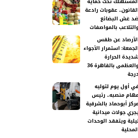
لمستهلك تحت حماية
لقانون.. عقوبات رادعة
د غش البضائع
التلاعب بالمواصفات
لأرصاد عن طقس
لجمعة: استمرار الأجواء
ديدة الحرارة
والعظمى بالقاهرة 36
رجة
ي أول يوم لتوليه
هام منصبه.. رئيس
ركز أبوحماد بالشرقية
جري جولات ميدانية
يلية ويتفقد الوحدات
لمحلية