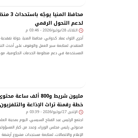
محافظ المنيا
لدعم التحول الرقمي
الثلاثاء 28/يوليو/2026 - 03:46 م
أجرى اللواء عماد كدواني، محافظ المنيا، جولة تفقدية 
المتقدم، لمتابعة سير العمل والوقوف على أحدث التط
المستخدمة في دعم منظومة الخدمات الحكومية، موجه
منظومات رقمية جديدة تسهم في تطوير الأداء المؤس
الأعمال، ودعم متخذي القرار بالمعلومات الدقيقة.
مليون شريط و800 ألف ساع
خطة رقمنة تراث الإذاعة والتلفزيون
الإثنين 27/يوليو/2026 - 03:39 م
اجتمع الرئيس عبد الفتاح السيسي، اليوم بمدينة الع
مدبولي رئيس مجلس الوزراء، وعدد من كبار المسؤولي
الإعلام والاتصالات، لمتابعة مستجدات مشروع أرشفة ور