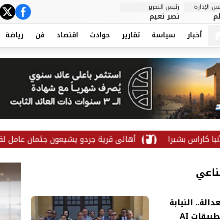
 الإدارة
رئيس التحرير
ter
cebook
م
نصر نعيم
أخبار
سياسة
تقارير
حوادث
اقتصاد
فن
رياضة
أهالي قرية جردو يشيعون جثمان عامل لقي مصرعه إثر س
ناعي
لة.. النيابة
يقات AI