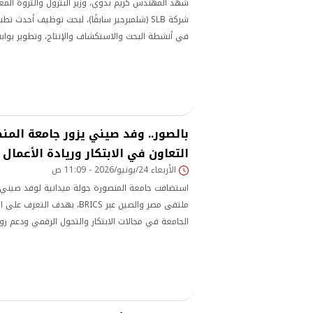
شهد المهندس كريم بدوي، وزير البترول والثروة المعدن
شركة SLB (شلمبرجير سابقًا)، لبحث توظيف أحدث 
في أنشطة البحث والاستكشاف والإنتاج، وتطوير بوا
والإنتاج (EUG)، إلى جانب تعزيز كفاءة استهلاك ا
الكربونية.
بالصور.. وفد صيني يزور جامعة المن
التعاون في الابتكار وريادة الأعمال
الأربعاء 24/يونيو/2026 - 11:09 ص
استضافت جامعة المنصورة جولة ميدانية لوفد صيني
ملتقى مصر والصين عبر BRICS، بهدف ا
الجامعة في مجالات الابتكار والتحول الرقمي ودعم رو
التعاون المشترك في المجالات التكنولوجية والبحثية.