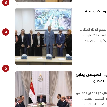
ا
3
ا
 يوجّه باستحداث 3 منظومات رقمية
ض
و
ا
بمجمع الذكاء المكاني
4
بيقات التكنولوجية
ا
اً باستحداث ثلاث
ش
سي، وتسريع وتيرة إنجاز
د
ف
5
م
ة محتوى.. السيسي يتابع
م
 المصري
ي
ل
لمين، مع الدكتور مصطفى
ن المعنيين بقطاعي
ا
قمنة تراث الإذاعة