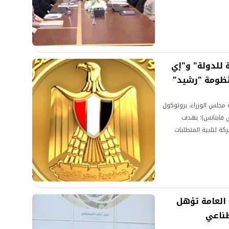
لامية والتحول الرقمي
 للدولة" و"إي
منظومة "رشيد"
 مجلس الوزراء، بروتوكول
ي فاينانس)؛ بهدف
ركة لتلبية المتطلبات
ظومة رشيد التي تضم
هم فيها.
ة العامة تؤهل
طناعي