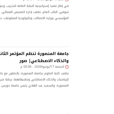
في إطار تنفيذ إستراتيجية النيابة العامة للتدريب، و
شوقي، النائب العام، نظمت إدارة التفتيش القضائي، ب
المؤسسي بوزارة الاتصالات وتكنولوجيا المعلومات، حزم
المتخصصة في مجالات الذكاء الاصطناعي والتحول الر
استهدفت تدريب أكثر من 2000 عضو بالنيابة العامة.
جامعة المنصورة تنظم المؤتمر الثان
والذكاء الاصطناعي| صور
الجمعة 17/يوليو/2026 - 03:06 م
نظمت كلية العلوم بجامعة المنصورة، بالتعاون مع جا
للرياضيات والذكاء الاصطناعي وتطبيقاتهما، برعاية ش
المنصورة، والسعيد عبد الهادي رئيس جامعة حورس، 
الأكاديميين