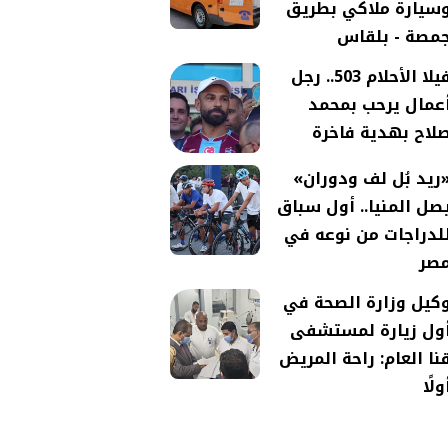
سيارة ملاكي بطريق
مصة - بلقاس
فيلا الأحلام 503.. رجل
عمال يرحب بمحمد
لاح بهدية فاخرة
ريد بُل لف ودوران»
صل المنيا.. أول سباق
لدراجات من نوعه في
صر
كيل وزارة الصحة في
ول زيارة لمستشفى
نا العام: راحة المريض
ولًا