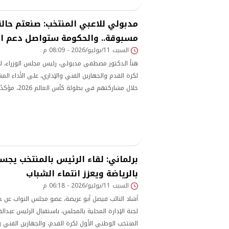
مدبولي للاعبي المنتخب: صنعتم حالة
مسبوقة.. والحكومة ستواصل دعم ال
السبت 11/يوليو/2026 - 08:09 م
هنأ الدكتور مصطفى مدبولي، رئيس مجلس الوزراء، ل
لكرة القدم والجهازين الفني والإداري، على الأداء ال
خلال مشاركتهم في
صناعة حالة من الفخر والالتفاف الوطني بين جميع المص
برلماني: لقاء الرئيس بالمنتخب يجس
بالرياضة ويعزز انتماء الشباب
السبت 11/يوليو/2026 - 06:18 م
أشاد النائب فيصل أبو عريضة، عضو مجلس النواب عن 
لجنة الإدارة المحلية بالمجلس، باستقبال الرئيس عبدا
المنتخب الوطني الأول لكرة القدم، والجهازين الفني وا