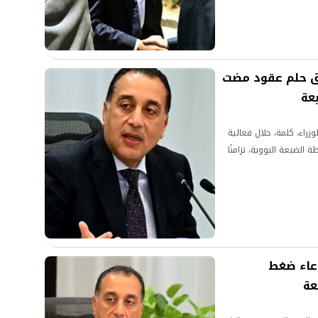
ق حلم عقود مضت
عة
اء، كلمة، خلال فعالية
الضبعة النووية، تزامنًا
عاء ضغط
عة