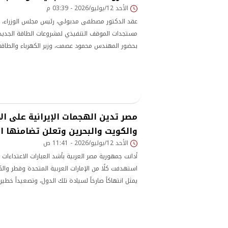
الأحد 12/يوليو/2026 - 03:39 م
عقد الدكتور مصطفى مدبولي، رئيس مجلس الوزراء، اليو
مستجدات الموقف التنفيذي لمشروعات الطاقة الجديد
بحضور المهندس محمود عصمت، وزير الكهرباء والطاقة 
الفيديو كونفرانس )، والسيد- أحمد كجوك، وزير المالية
مصر تدين الهجمات الإيرانية على ال
والكويت والبحرين وتعلن تضامنها ا
الأحد 12/يوليو/2026 - 11:41 ص
أدانت جمهورية مصر العربية بأشد العبارات الاعتداءات ال
استهدفت كلًا من الإمارات العربية المتحدة وقطر والك
يمثل انتهاكاً صارخاً لسيادة تلك الدول، وتصعيداً خطيرا
منطقة الخليج، ويقوض الجهود الرامية إلى خفض التوت