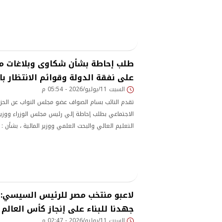
الجديدة، وتكريمهم بكأس
طلب إحاطة بشأن شكاوى وبلاغات من
على نفقة الدولة وقوائم الانتظار با
السبت 11/يوليو/2026 - 05:54 م
تقدم النائب بسام الصواف عضو مجلس النواب عن الحز
الاجتماعي بطلب إحاطة إلي رئيس مجلس الوزراء ووزير
التعليم العالي والبحث العلمي ووزير المالية ، بشأن :
بشأن منظومة
لاعبو منتخب مصر للرئيس السيسي:
جهدنا للبناء على إنجاز كأس العالم
السبت 11/يوليو/2026 - 02:47 م