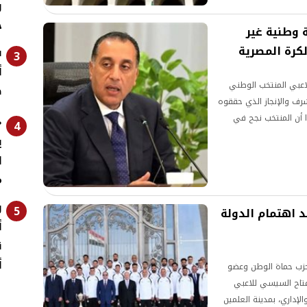
و
ج
 وطنية غير
كرة المصرية
3
أ
اعبي المنتخب الوطني
ص
مشرف والإنجاز الذي حققوه
 بطولة كأس العالم 2026، مؤكدًا أن المنتخب نجح في
«
4
ريين.
ي
ل
م
و
5
د اهتمام الدولة
أ
ق
أ
حزب حماة الوطن وعضو
لفتاح السيسي للاعبي
لإداري، بمدينة العلمين