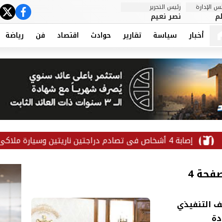
 الإدارة
رئيس التحرير
ter
cebook
م
نصر نعيم
أخبار
سياسة
تقارير
حوادث
اقتصاد
فن
رياضة
فحة 4
ف التنفيذي
دة