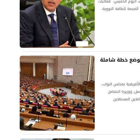
 اليوم الخميس، فعاليات
لضبعة للطاقة النووية،
لوضع خطة شاملة
لأفريقية بمجلس النواب،
مل، ووزيرة التضامن
املين المستقلين