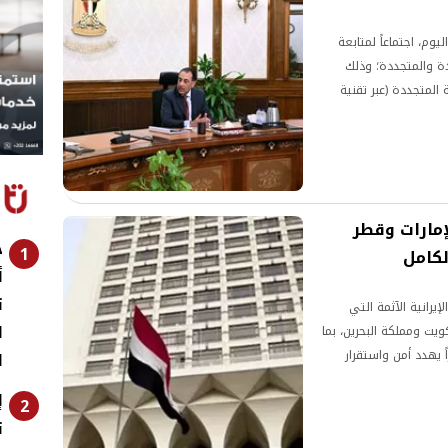
م، اجتماعاً لمتابعة
ة والمتجددة؛ وذلك
المتجددة (عبر تقنية
إمارات وقطر
ح
1
لكامل
أ
ت
إيرانية الآثمة التي
ا
ويت ومملكة البحرين، بما
ً يهدد أمن واستقرار
ا
ر وترسيخ الأمن الإقليمي.
2
ت