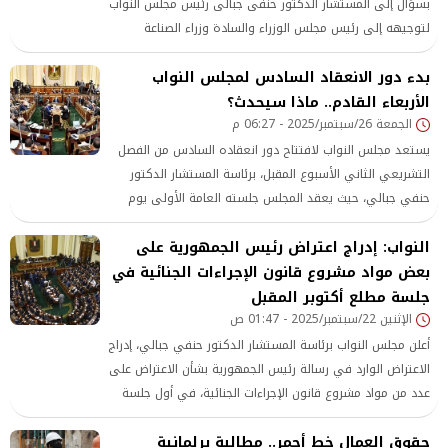
بسؤال إلى المستشار الدكتور حنفى جبالى رئيس مجلس النواب
لتوجيهه إلى رئيس مجلس الوزراء والسادة وزراء الصناعة
والنقل والتخطيط والتنمية الاقتصادية والتعاون الدولى
بدء دور الانعقاد السادس لمجلس النواب
والتنمية المحلية والزراعة حول سياسات الحكومة للنهوض
الأربعاء القادم.. ماذا سيحدث؟
بالريف والقرى المصرية بعد النجاح الكبير الذي حققته المبادرة
الجمعة 26/سبتمبر/2025 - 06:27 م
الرئاسية “حياة كريمة”
يستعد مجلس النواب لافتتاح دور انعقاده السادس من الفصل
التشريعي الثاني الأسبوع المقبل، برئاسة المستشار الدكتور
حنفي جبالي، حيث يعقد المجلس جلسته العامة الأولى يوم
الأربعاء المقبل.
النواب: إدراج اعتراض رئيس الجمهورية على
بعض مواد مشروع قانون الإجراءات الجنائية في
جلسة مطلع أكتوبر المقبل
الإثنين 22/سبتمبر/2025 - 01:47 ص
أعلن مجلس النواب برئاسة المستشار الدكتور حنفي جبالي، إدراج
الاعتراض الوارد في رسالة رئيس الجمهورية بشأن الاعتراض على
عدد من مواد مشروع قانون الإجراءات الجنائية، في أول جلسة
عادية لمجلس النواب بدور الانعقاد العادي السادس من الفصل
حقوق العمال خط أحمر.. مطالبة برلمانية
التشريعي الثاني، وذلك يوم الأربعاء الموافق الأول من أكتوبر