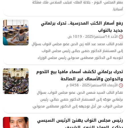
بمقر المجلس- اليوم - جلالة الملك- فيليب السادس ملك مملكة
أسبانيا.
رفع أسعار الكتب المدرسية.. تحرك برلماني
جديد بالنواب
الأحد 14/سبتمبر/2025 - 10:19 ص
تقدم النائب محمد عبد الله زين الدين عضو مجلس النواب بسؤال
إلى المستشار الدكتور حنفى جبالى رئيس مجلس النواب
لتوجيه الى الدكتور مصطفى مدبولي رئيس مجلس الوزراء
والسيد محمد عبد اللطيف وزير التربية والتعليم والتعليم الفني
تحرك برلماني لكشف أسماء مافيا بيع اللحوم
أشار فيه إلى أن الساعات الأخيرة شهدت حالة من الغضب
والدواجن والأسماك غير الصالحة
والاستياء الشديد بين أولياء أمور طلاب المدارس الرسمية
الأربعاء 03/سبتمبر/2025 - 04:58 م
للغات (التجريبية)
تقدّم النائب السيد شمس الدين، عضو مجلس النواب، بسؤال
برلماني موجّه إلى المستشار الدكتور حنفي جبالي، رئيس
مجلس النواب، من أجل توجيهه إلى الدكتور مصطفى مدبولي،
رئيس مجلس الوزراء، والدكتور خالد عبد الغفار نائب رئيس الوزراء
رئيس مجلس النواب يهنئ الرئيس السيسي
للتنمية البشرية ووزير الصحة والسكان،
بذكرى المولد النبوي الشريف