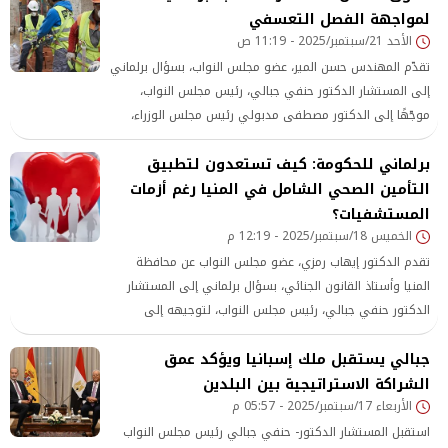
لمواجهة الفصل التعسفي
المقبل، ودعوة الدكتور مصطفى مدبولي، رئيس مجلس الوزراء،
الأحد 21/سبتمبر/2025 - 11:19 ص
للإدلاء ببيان في هذا الشأن.
تقدّم المهندس حسن المير، عضو مجلس النواب، بسؤال برلماني
إلى المستشار الدكتور حنفي جبالي، رئيس مجلس النواب،
موجّهًا إلى الدكتور مصطفى مدبولي رئيس مجلس الوزراء،
والسيد محمد جبران وزير العمل، بشأن ضرورة التطبيق الحاسم
برلماني للحكومة: كيف تستعدون لتطبيق
والفوري لقانون العمل الجديد 2025، لضمان حماية حقوق
ملايين العمال من الفصل التعسفي.
التأمين الصحي الشامل في المنيا رغم أزمات
المستشفيات؟
الخميس 18/سبتمبر/2025 - 12:19 م
تقدم الدكتور إيهاب رمزي، عضو مجلس النواب عن محافظة
المنيا وأستاذ القانون الجنائي، بسؤال برلماني إلى المستشار
الدكتور حنفي جبالي، رئيس مجلس النواب، لتوجيهه إلى
الدكتور مصطفى مدبولي، رئيس مجلس الوزراء، والدكتور خالد
جبالي يستقبل ملك إسبانيا ويؤكد عمق
عبد الغفار، نائب رئيس الوزراء للتنمية البشرية ووزير الصحة
والسكان
الشراكة الاستراتيجية بين البلدين
الأربعاء 17/سبتمبر/2025 - 05:57 م
استقبل المستشار الدكتور- حنفي جبالي رئيس مجلس النواب