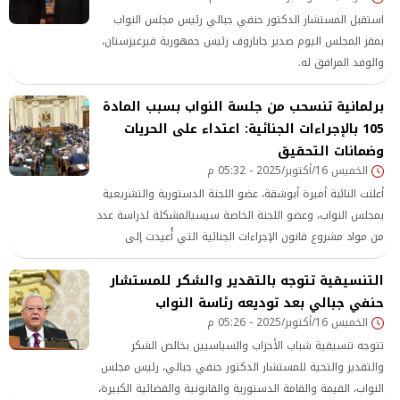
استقبل المستشار الدكتور حنفي جبالي رئيس مجلس النواب
بمقر المجلس اليوم صدير جاباروف رئيس جمهورية قيرغيزستان،
والوفد المرافق له.
برلمانية تنسحب من جلسة النواب بسبب المادة
105 بالإجراءات الجنائية: اعتداء على الحريات
وضمانات التحقيق
الخميس 16/أكتوبر/2025 - 05:32 م
أعلنت النائبة أميرة أبوشقة، عضو اللجنة الدستورية والتشريعية
بمجلس النواب، وعضو اللجنة الخاصة سيسيالمشكلة لدراسة عدد
من مواد مشروع قانون الإجراءات الجنائية التي أُعيدت إلى
المجلس بناءً على اعتراض رئيس الجمهورية، انسحابها من
التنسيقية تتوجه بالتقدير والشكر للمستشار
الجلسة العامة اليوم الخميس.
حنفي جبالي بعد توديعه رئاسة النواب
الخميس 16/أكتوبر/2025 - 05:26 م
تتوجه تنسيقية شباب الأحزاب والسياسيين بخالص الشكر
والتقدير والتحية للمستشار الدكتور حنفي جبالي، رئيس مجلس
النواب، القيمة والقامة الدستورية والقانونية والقضائية الكبيرة،