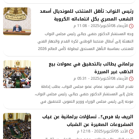
الذي تولى قيادة مجلس النواب على مدار خمس سنوات، حقق
رئيس النواب: تأهل المنتخب للمونديال أسعد
خلالها العديد من الإنجازات والنجاحات.
الشعب المصري بكل انتماءاته الكروية
الأربعاء 08/أكتوبر/2025 - 11:08 م
وجه المستشار الدكتور حنفي جبالي رئيس مجلس النواب
التهنئة إلى أبطال منتخبنا الوطني لكرة القدم والجهاز الفني
للمنتخب بمناسبة التأهل المستحق لبطولة كأس العالم 2026
برلماني يطالب بالتحقيق في عمولات بيع
الذهب غير المبررة
الأربعاء 08/أكتوبر/2025 - 05:31 م
تقدم النائب محمود عصام، عضو مجلس النواب، بطلب إحاطة
عاجل إلى المستشار الدكتور حنفي جبالي، رئيس مجلس النواب،
موجه إلى رئيس مجلس الوزراء ووزير التموين، للتحقيق في
عمولات بيع الذهب غير المبررة التي يفرضها بعض تجار الذهب
الريف بلا فرص؟.. تساؤلات برلمانية عن غياب
على المواطنين عند بيعهم المشغولات الذهبية، والتي تتراوح
بين 2% إلى 5% من قيمة المشغولات.
المشروعات الصغيرة عن الشباب
الأحد 05/أكتوبر/2025 - 12:18 م