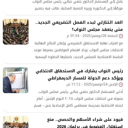
عاجل إلى المستشار الدكتور حنفي جبالي، رئيس مجلس النواب،
موجّهًا إلى الدكتورة وزيرة التنمية المحلية، طالب فيه بتغيير
اسم «عيادة الكلاب بالتبين» إلى «عيادة الكلاب بالأوتوستراد».
العد التنازلي لبدء الفصل التشريعي الجديد..
متى ينعقد مجلس النواب؟
الجمعة 28/نوفمبر/2025 - 01:34 م
مع اقتراب نهاية الاستحقاق التشريعي وإعلان النتائج النهائية
لانتخابات مجلس النواب، يزداد اهتمام المواطنين بمعرفة موعد
الجلسة الافتتاحية للمجلس الجديد، باعتبارها الخطوة الرسمية
لاستكمال تشكيل السلطة التشريعية ومباشرة أعمالها في
رئيس النواب يشارك في الاستحقاق الانتخابي
إطارها الدستوري.
ويؤكد دعم الدولة للمسار الديمقراطي
الإثنين 24/نوفمبر/2025 - 11:12 ص
أدلى المستشار الدكتور حنفي جبالي ،رئيس مجلس النواب،
بصوته في انتخابات مجلس النواب ٢٠٢٥ اليوم الإثنين ، أمام
لجنته الانتخابية بمدرسة مصطفى كامل الإعدادية بنين - قسم
النزهة - محافظة القاهرة.
قيود على شراء الأسهم والحصص.. منع
استغلال العضوية في برلمان 2026