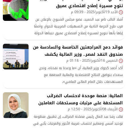
تتوج مسيرة إصلاح اقتصادي عميق
الأحد 19/أكتوبر/2025 - 09:39 م
أشاد النائب تامر عبد الحميد، عضو مجلس الشيوخ، بالإعلان عن
قرب طرح الحزمة الثانية من التسهيلات الضريبية للحوار، واصفًا
إياها بأنها تتويج لمسيرة إصلاح اقتصادي عميق تتبناها الدولة
المصرية، وتأكيد على سعي الحكومة المستمر لتعزيز صمود
فوائد دمج المراجعتين الخامسة والسادسة من
الاقتصاد الوطني في مواجهة التحديات العالمية، مؤكدًا أن
هذه الحزم من التسهيلات، التي تأتي امتدادًا
صندوق النقد لمصر.. وزير المالية يكشف
الخميس 16/أكتوبر/2025 - 01:18 م
أكد أحمد كجوك وزير المالية، أن «ما وعدنا به نفذناه، ونحن
سعداء بتوافق النتائج الاقتصادية والمالية المحققة مع
المستهدفات خلال العام المالى الماضي»،
المالية: منصة موحدة لاحتساب الضرائب
المستحقة على مرتبات ومستحقات العاملين
الأربعاء 08/أكتوبر/2025 - 12:50 م
قالت رشا عبد العال رئيس مصلحة الضرائب، إن تطبيق منظومة
توحيد أسس ومعايير احتساب ضريبة الأجور والمرتبات يأتي في