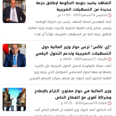
الشاهد يشيد بتوجه الحكومة لإطلاق حزمة
جديدة من التسهيلات الضريبية
الخميس 18/سبتمبر/2025 - 11:59 ص
أشاد المهندس أسامة الشاهد، رئيس حزب الحركة الوطنية
ورئيس مجلس إدارة الغرفة التجارية بالجيزة، بتوجه وزارة المالية
لإطلاق حزمة ثانية من التسهيلات الضريبية، مؤكداً أن هذه
الخطوة تأتي استكمالاً للنجاح الذي حققته المرحلة الأولى
"إي. تاكس" ترعى حوار وزير المالية حول
وتعكس استجابة الحكومة لمطالب مجتمع الأعمال.
التسهيلات الضريبية وتدعم التحول الرقمي
الأربعاء 17/سبتمبر/2025 - 04:58 م
أعلنت شركة تكنولوجيا تشغيل الحلول الضريبية «إي تاكس»
رعايتها ودعمها للحوار المجتمعي المتواصل الذي يجريه وزير
المالية الدكتور أحمد كجوك مع مختلف شرائح المجتمع الضريبي
بشأن الحزم المتتالية من التسهيلات الضريبية.
وزير المالية في حوار مفتوح: التزام بالإصلاح
وشراكة أقوى مع القطاع الخاص
الثلاثاء 16/سبتمبر/2025 - 07:15 م
أكد الدكتور أحمد كجوك وزير المالية، أن القطاع الخاص أثبت
قدرته على النمو والمنافسة والاستجابة السريعة للإصلاحات