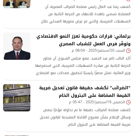
كشفت رشا عبد العال رئيس مصلحة الضرائب المصرية، أن
المصلحة تسعى جاهدة للانتهاء من الحزمة الثانية من
التسهيلات الضريبية، والتي تم عرض تصورها المبدئي خلال
لقائه مع رئيس مجلس الوزراء
برلماني: قرارات حكومية تعزز النمو الاقتصادي
وتوفّر فرص العمل للشباب المصري
السبت 20/سبتمبر/2025 - 08:04 م
أكد النائب تامر عبد الحميد، عضو مجلس الشيوخ، أن محاور
الحزمة الثانية من مبادرة التسهيلات الضريبية، التي استعرضها
وزير المالية، تمثل محفزًا رئيسيًا لتحقيق معدلات نمو اقتصادي
مستدامة، ومعالجة تحديات البطالة من خلال تحفيز الاستثمار
"الضرائب" تكشف حقيقة قانون تعديل ضريبة
والإنتاج.
القيمة المضافة على البترول الخام
الخميس 18/سبتمبر/2025 - 05:47 م
كشفت مصلحة الضرائب، حقيقة ما تم تداوله مؤخرًا ببعض
وسائل الإعلام بشأن مشروع اللائحة التنفيذية لقانون تعديل
ضريبة القيمة المضافة على البترول الخام.