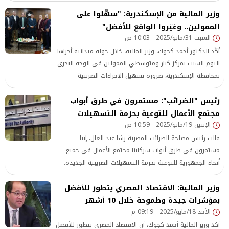
وتُعد خطوة إيجابية طال انتظارها لتحفيز مناخ الاستثمار
وزير المالية من الإسكندرية: "سهّلوا على
واستعادة الثقة بين مجتمع الأعمال والحكومة.
الممولين.. وغيّروا الواقع للأفضل"
السبت 31/مايو/2025 - 10:03 ص
أكّد الدكتور أحمد كجوك، وزير المالية، خلال جولة ميدانية أجراها
اليوم السبت بمركز كبار ومتوسطي الممولين في الوجه البحري
بمحافظة الإسكندرية، ضرورة تسهيل الإجراءات الضريبية
وتحسين جودة الخدمات المقدمة للممولين، بما يسهم في
رئيس "الضرائب": مستمرون في طرق أبواب
تحفيزهم على توسيع أنشطتهم وتعزيز الشراكة مع الدولة.
مجتمع الأعمال للتوعية بحزمة التسهيلات
الإثنين 19/مايو/2025 - 10:59 ص
قالت رئيس مصلحة الضرائب المصرية رشا عبد العال، إننا
مستمرون في طرق أبواب شركائنا مجتمع الأعمال في جميع
أنحاء الجمهورية للتوعية بحزمة التسهيلات الضريبية الجديدة.
وأضافت رشا عبد العال، في بيان اليوم، أن المصلحة قامت مؤخرًا
وزير المالية: الاقتصاد المصري يتطور للأفضل
بزيارة ميدانية لمحافظة الأقصر، واليوم تستمر لقاءاتنا بندوة
جديدة مع الغرفة التجارية
بمؤشرات جيدة وطموحة خلال 10 أشهر
الأحد 18/مايو/2025 - 09:19 م
أكد وزير المالية أحمد كجوك، أن الاقتصاد المصري يتطور للأفضل