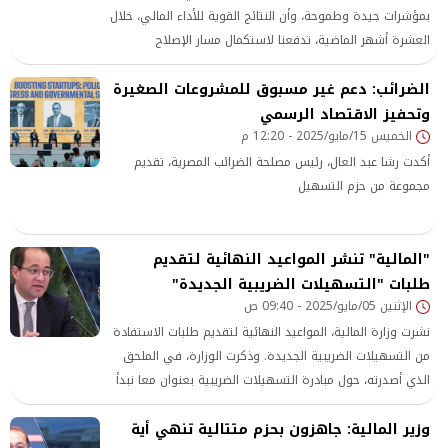
بمؤشرات جيدة وطموحة، وأن النتائج القوية للأداء المالي، خلال
العشرة أشهر الماضية، تدفعنا لاستكمال مسار الإصلاح
الاقتصادي في إطار برنامج وطني شامل ومتكامل.
الضرائب: دعم غير مسبوق للمشروعات الصغيرة
وتحفيز الاقتصاد الرسمي
الخميس 15/مايو/2025 - 12:20 م
أكدت رشا عبد العال، رئيس مصلحة الضرائب المصرية، تقديم
مجموعة من حزم التسهيل
"المالية" تنشر المواعيد النهائية لتقديم
طلبات "التسهيلات الضريبية الجديدة"
الإثنين 05/مايو/2025 - 09:40 ص
نشرت وزارة المالية، المواعيد النهائية لتقديم طلبات الاستفادة
من التسهيلات الضريبية الجديدة. وذكرت الوزارة، في الملحق
الذي أصدرته، حول مبادرة التسهيلات الضريبية بعنوان معا نبدأ
صفحة جديدة..نقطة ومن أول السطر ، أن 12 مايو المقبل أخر
وزير المالية: جاهزون بحزم متتالية تنهي أية
موعد لتقديم طلب تسوية المنازعات عن الفترات الضريبية