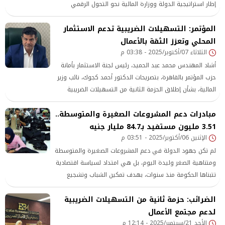
إطار استراتيجية الدولة ووزارة المالية نحو التحول الرقمي
والميكنة الشاملة للنظام الضريبي،
المؤتمر: التسهيلات الضريبية تدعم الاستثمار
المحلي وتعزز الثقة بالأعمال
الثلاثاء 07/أكتوبر/2025 - 03:38 م
أشاد المهندس محمد عبد الحميد، رئيس لجنة الاستثمار بأمانة
حزب المؤتمر بالقاهرة، بتصريحات الدكتور أحمد كجوك، نائب وزير
المالية، بشأن إطلاق الحزمة الثانية من التسهيلات الضريبية
نهاية أكتوبر الجاري، مؤكدًا أن هذه الخطوة تعكس توجهًا
مبادرات دعم المشروعات الصغيرة والمتوسطة..
حكوميًا جادًا نحو تهيئة مناخ اقتصادي أكثر استقرارًا وعدالة
3.51 مليون مستفيد بـ84.7 مليار جنيه
للممولين والمستثمرين.
الإثنين 06/أكتوبر/2025 - 03:51 م
لم تكن جهود الدولة في دعم المشروعات الصغيرة والمتوسطة
ومتناهية الصغر وليدة اليوم، بل هي امتداد لسياسة اقتصادية
تتبناها الحكومة منذ سنوات، بهدف تمكين الشباب وتشجيع
ريادة الأعمال وتعزيز دور هذا القطاع الحيوي في دفع عجلة
الضرائب: حزمة ثانية من التسهيلات الضريبية
النمو الاقتصادي
لدعم مجتمع الأعمال
الأحد 21/سبتمبر/2025 - 12:14 م