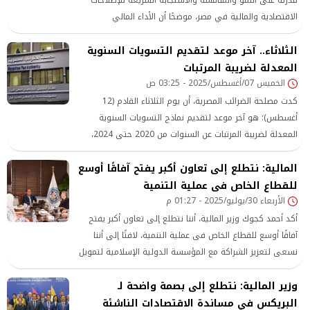
الاقتصادية والمالية في مصر، موضحًا أن الأداء المالي
والاقتصادي يشهد تحسنًا ملحوظًا، وأن الحكومة ملتزمة بالحفاظ
الثلاثاء.. آخر موعد لتقديم التسويات السنوية
على هذا المسار، بما يعزز من تنافسية الاقتصاد الوطني.
المعدلة لضريبة المرتبات
الخميس 07/أغسطس/2025 - 03:25 ص
كدت مصلحة الضرائب المصرية، أن يوم الثلاثاء القادم (12
أغسطس)؛ هو آخر موعد لتقديم نماذج التسويات السنوية
المعدلة لضريبة المرتبات عن السنوات من 2020 حتى 2024،
وذلك وفقا لقانون رقم (5) لسنة 2025 ضمن الحزمة الأولى من
المالية: نتطلع إلى تعاون أكبر يفتح آفاقًا أوسع
التسهيلات الضريبية، ومن خلال منظومة توحيد معايير وأسس
احتساب ضريبة الأجور والمرتبات.
للقطاع الخاص فى عملية التنمية
الأربعاء 30/يوليو/2025 - 01:27 م
أكد أحمد كجوك وزير المالية، أننا نتطلع إلى تعاون أكبر يفتح
آفاقًا أوسع للقطاع الخاص فى عملية التنمية، لافتًا إلى أننا
نسعى لتعزيز الشراكة مع المؤسسة الدولية الإسلامية لتمويل
التجارة، فى مجالات الصحة والتعليم والطاقة والصناعة والزراعة
وزير المالية: نتطلع إلى بصمة واضحة لـ
والبنية التحتية.
البريكس في مساندة الاقتصادات الناشئة