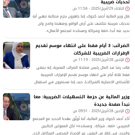
السابقة على 1 يناير 2020 وفقا للقانون رقم (5) لسنة 2025.
تحديات ضريبية
الثلاثاء 29/أبريل/2025 - 11:56 ص
قال وزير المالية أحمد كجوك، إننا جاهزون بحزم متتالية تنهي أية
تحديات ضريبية تتكشف على أرض الواقع..ومنهجنا واضح ولن
نحيد عنه أبدا..«ثقة وشراكة ومساندة لمجتمع الأعمال».
الضرائب: 3 أيام فقط على انتهاء موسم تقديم
الإقرارات الضريبية للشركات
الإثنين 28/أبريل/2025 - 11:19 ص
قالت رشا عبد العال رئيس مصلحة الضرائب المصرية، إنه يتبقى
فقط ثلاثة أيام على انتهاء موسم تقديم الإقرارات الضريبية
للأشخاص الاعتبارية (الشركات)، حيث إننا مستمرون في استقبال
الإقرارات الضريبية عن عام 2024 حتى 30 أبريل الجاري، مؤكدةً
وزير المالية عن حزمة التسهيلات الضريبية: معا
أنه لا يسري عليها المهلة الممنوحة بمبادرة حزمة التسهيلات
الضريبية.
نبدأ صفحة جديدة
الإثنين 28/أبريل/2025 - 09:51 ص
أكد أحمد كجوك وزير المالية، أننا نُوثِّق عهدنا الجديد مع المجتمع
الضريبي: «ثقة.. شراكة.. ومساندة» لكل الممولين الحاليين
والجدد، فى إطار من اليقين، عبر الإصدار الصحفي المتكامل الذى