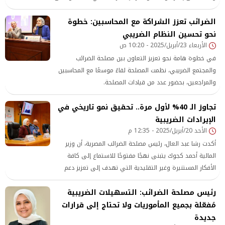
أعده المكتب الإعلامي لوزارة المالية، تحت عنوان: «معًا نبدأ
الضرائب تعزز الشراكة مع المحاسبين: خطوة
صفحة جديدة.. نقطة ومن أول السطر».
نحو تحسين النظام الضريبي
الأربعاء 23/أبريل/2025 - 10:20 ص
في خطوة هامة نحو تعزيز التعاون بين مصلحة الضرائب
والمجتمع الضريبي، نظمت المصلحة لقاءً موسعًا مع المحاسبين
والمراجعين، بحضور عدد من قيادات المصلحة.
تجاوز الـ 40% لأول مرة.. تحقيق نمو تاريخي في
الإيرادات الضريبية
الأحد 20/أبريل/2025 - 12:35 م
أكدت رشا عبد العال، رئيس مصلحة الضرائب المصرية، أن وزير
المالية أحمد كجوك يتبنى نهجًا مفتوحًا للاستماع إلى كافة
الأفكار المستنيرة وغير التقليدية التي تهدف إلى تعزيز دعم
مجتمع الأعمال المصري.
رئيس مصلحة الضرائب: التسهيلات الضريبية
مُفعّلة بجميع المأموريات ولا تحتاج إلى قرارات
جديدة