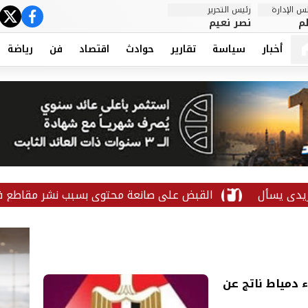
 الإدارة
رئيس التحرير
ter
cebook
م
نصر نعيم
أخبار
سياسة
تقارير
حوادث
اقتصاد
فن
رياضة
القبض على صانعة محتوى بسبب نشر مقاطع فيديو خادشة للحياء
 دمياط ناتج عن