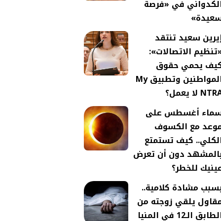
لكدواني في «فرصة
عيدة»
يرين سعيد تنتقد
تنظيم الاتصالات»:
يف يحمي حقوق
المواطنين وتطبيق My
NTR لا يعمل؟
ماء أغسطس على
وعد مع الكسوف
لكلي.. كيف تستمتع
المشهد دون أن تعرض
ينيك للخطر؟
سبب مشادة كلامية..
قاول يلقي زوجته من
لطابق الـ12 في المنيا