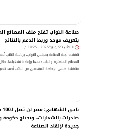
التصديرية للصناعة المصرية وزيادة نفاذ المنتجات الوطن
صناعة النواب تفتح ملف المصانع الم
بتعريف موحد وربط الدعم بالنتائج
الثلاثاء 23/يونيو/2026 - 10:25 م
ناقشت لجنة الصناعة بمجلس النواب، برئاسة النائب أح
المصانع المتعثرة وآليات دعمها وإعادة تشغيلها، خلا
مناقشة طلبي الإحاطة المقدمين من النائب أحمد ناص
لمفهوم المصانع المتعثرة
ناجي 
صادرات بالشعارات.. ونحتاج حكومة 
جديدة لإنقاذ الصناعة