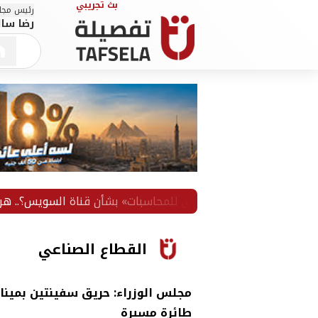
رئيس مجلس
رضا سال
«المركزي للمحاسبات» بشأن قناة السويس؟.. هريدي يسأل
القطاع الصناعي
مجلس الوزراء: حريق سفينتين بميناء
طائرة مسيرة