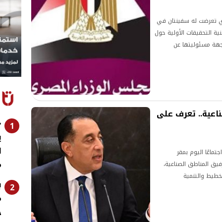
ذي تعرضت له سفينتان في
إجراء الجهات المعنية التحقيقات الأولية حول
 جهة مسئوليتها عن
يز 17 منطقة صناعية.. تعرف على
«
1
ي
ل
ماعًا اليوم بمقر
م
يق المناطق الصناعية،
تخطيط والتنمية
ب
2
رئيس هيئة التنمية
م
ج