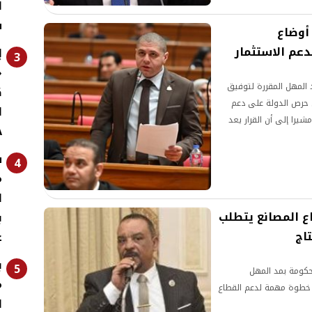
ا
س
أوضاع
عم الاستثمار
إ
3
«
د المهل المقررة لتوفيق
ك
حرص الدولة على دعم
شيرا إلى أن القرار يعد
A
حاب المصانع خلال الفترة
س
4
م
ا
ع المصانع يتطلب
ب
تاج
ع
ب
5
لحكومة بمد المهل
م
ل خطوة مهمة لدعم القطاع
ا