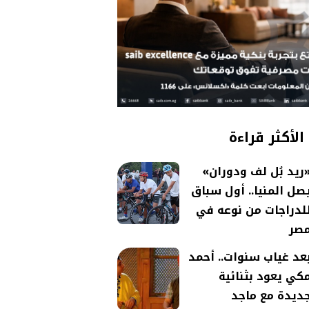
الأكثر قراءة
ريد بُل لف ودوران»
صل المنيا.. أول سباق
لدراجات من نوعه في
صر
عد غياب سنوات.. أحمد
كي يعود بثنائية
ديدة مع ماجد