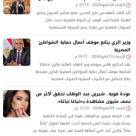
الثلاثاء 26/مايو/2026 - 07:13 م
أكد النائب المهندس حازم الجندي، عضو مجلس الشيوخ وعضو
الهيئة العليا لحزب الوفد، أن الدولة المصرية نجحت خلال
السنوات الماضية في إعادة رسم الخريطة الاستثمارية
والسياحية لمنطقة الساحل الشمالي الغربي، مشيرًا إلى أن ما
وزير الري يتابع موقف أعمال حماية الشواطئ
تحقق على أرض الواقع يعكس رؤية استراتيجية واضحة تبنتها
المصرية
القيادة السياسية بقيادة عبد الفتاح السيسي
الأربعاء 13/مايو/2026 - 03:11 م
عقد الدكتور هانى سويلم وزير الموارد المائية والرى اجتماعًا
لمتابعة موقف أعمال حماية الشواطئ المصرية الجارى تنفيذها
حاليًا للتعامل مع التأثيرات السلبية للتغيرات المناخية.
عودة قوية.. شيرين عبد الوهاب تحقق أكثر من
نصف مليون مشاهدة بـ«تباعًا تباعًا»
السبت 09/مايو/2026 - 11:52 ص
عادت النجمة شيرين عبدالوهاب بقوة إلى الساحة الغنائية،
بعدما طرحت مساء أمس الجمعة أحدث أغانيها بعنوان “تباعاً
تباعاً”، والتي تُعد ثاني أعمالها الفنية عقب فترة غياب طويلة عن