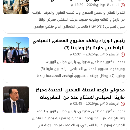
السبت 18/يوليو/2026 - 12:29 م
تقديرا للفنان والمبدع المصري وما تحمله الفنون والحرف التراثية
من تاريخ و ثقافة وهوية مصرية عريقة استقبل معرض تراثنا
بمول لفيوس ( Livio's ) بالساحل الشمالي أمام منتجع مراسي
بالكيلو ١٢٨ لفيف من القيادات والرموز النسائية المصرية اللذين
رئيس الوزراء يتفقد مشروع الممشى السياحي
حرصوا علي تفقد المعرض وتشجيع المئات من الفنانين وكبار
الرابط بين مارينا (5) ومارينا (7)
الحرفيين المشاركين فيه.
الأربعاء 15/يوليو/2026 - 05:01 م
تفقد الدكتور مصطفى مدبولي، رئيس مجلس الوزراء،
ومرافقوه، مشروع الممشى السياحي الرابط بين مارينا (5)
ومارينا (7). وخلال جولته بالمشروع، أوضحت المهندسة راندة
المنشاوي، وزيرة الإسكان والمرافق والمجتمعات العمرانية، أن
مدبولي يتوجه لمدينة العلمين الجديدة ومركز
المشروع يتضمن تنفيذ ممشى سياحي مُتكامل بطول 2750
متراً،
مارينا السياحي لافتتاح عدد من المشروعات
الأربعاء 15/يوليو/2026 - 03:49 م
توجه الدكتور مصطفى مدبولي، رئيس مجلس الوزراء، لتفقد
وافتتاح عدد من المشروعات التنموية والعمرانية بمدينة العلمين
الجديدة ومركز مارينا السياحي، وذلك عقب قيامه بجولة في