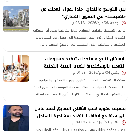
جمهورها.
بين التوسع والنجاح.. ماذا يقول العملاء عن
«لافيستا» في السوق العقاري؟
الجمعة 08/مايو/2026 - 08:18 م
تواصل لافيستا للتطوير العقاري تعزيز مكانتها ضمن أبرز شركات
التطوير العقاري في مصر، مستندة إلى سجل من المشروعات
السكنية والساحلية التي أسهمت في ترسيخ اسمها داخل
السوق خلال العقود الماضية.
الإسكان تتابع مستجدات تنفيذ مشروعات
التعمير بالإسكندرية لتعزيز البنية التحتية
الإثنين 04/مايو/2026 - 01:53 م
عقدت المهندسة راندة المنشاوي، وزيرة الإسكان والمرافق
والمجتمعات العمرانية، اجتماعًا لمتابعة الموقف التنفيذي لعدد
من المشروعات التي ينفذها الجهاز المركزي للتعمير بمحافظة
الإسكندرية، وذلك بحضور اللواء أسامة الجنزوري، رئيس الجهاز،
تخفيف عقوبة لاعب الأهلي السابق أحمد عادل
ومسؤولي الوزارة.
إلى سنة مع إيقاف التنفيذ بمشاجرة الساحل
الثلاثاء 21/أبريل/2026 - 04:10 م
قضت محكمة جنايات مرسى مطروح بتعديل الحكم الصادر ضد