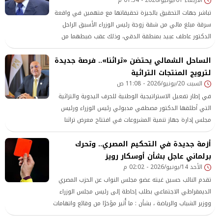
تباشر جهات التحقيق بالجيزة تحقيقاتها مع متهمين في واقعة
سرقة مبلغ مالي من شقة زوجة رئيس الوزراء الأسبق الراحل
الدكتور عاطف عبيد بمنطقة الدقي، وذلك عقب ضبطهما من
قِبل الأجهزة الأمنية واسترداد جزء من متحصلات الجريمة.
الساحل الشمالي يحتضن «تراثنا».. فرصة جديدة
لترويج المنتجات التراثية
السبت 20/يونيو/2026 - 11:08 ص
في إطار تفعيل الاستراتيجية الوطنية للحرف اليدوية والتراثية
التي أطلقها الدكتور مصطفي مدبولي رئيس الوزراء ورئيس
مجلس إدارة جهاز تنمية المشروعات في افتتاح معرض تراثنا
٢٠٢٥
أزمة جديدة في التحكيم المصري.. وتحرك
برلماني عاجل بشأن أوسكار رويز
الأحد 14/يونيو/2026 - 02:02 م
تقدم النائب حسين غيته عضو مجلس النواب عن الحزب المصري
الديمقراطي الاجتماعي بطلب إحاطة إلى رئيس مجلس الوزراء
ووزير الشباب والرياضة ، بشأن : ما أُثير مؤخرًا من وقائع واتهامات
أخلاقية منسوبة لـ أوسكار رويز