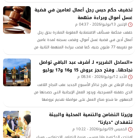
عدد من مشروعات الإنتاج الزراعي والحيواني بمحافظات:
تخفيف حكم حبس رجل أعمال لعامين في قضية
المنوفية والجيزة والبحيرة.
غسل أموال وبراءة متهمة
الإثنين 13/يوليو/2026 - 04:37 م
خففت محكمة مستأنف الاقتصادية العقوبة الصادرة بحق رجل
أعمال أدين في قضية غسل أموال، وقضت بسجنه لمدة عامين
مع تغريمه 77 مليون جنيه، كما قضت ببراءة المتهمة الثانية من
الاتهامات المسندة إليها
«الساحل الشرير» لـ أشرف عبد الباقي تواصل
نجاحها.. وفتح حجز عروض 15 و16 و17 يوليو
الأحد 12/يوليو/2026 - 08:34 م
وجاء الإعلان عن طرح تذاكر الأسبوع الجديد عقب النجاح اللافت
الذي حققته المسرحية، وردود الفعل الإيجابية التي حصدتها من
الجمهور، ما شجع صناع العمل على مواصلة تقديم عروضها
ضمن موسم الصيف، في ظل ما تقدمه من أجواء كوميدية
وزيرتا التضامن والتنمية المحلية والبيئة
ومواقف طريفة جذبت قطاعًا واسعًا من الجمهور
تتفقدان "ديارنا"
الخميس 09/يوليو/2026 - 10:22 م
افتتحت الدكتورة مايا مرسي، وزيرة التضامن الاجتماعي، مساء