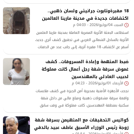
18 مقبرةوتابوت جرانيتي ولسان ذهبي..
اكتشافات جديدة في مدينة مارينا العالمين
السبت 04/يوليو/2026 - 04:03 م
استطاعت البعثة الأثرية المصرية العاملة بمدينة مارينا العلمين
الأثرية بالساحل الشمالي الغربي في تحقيق كشف أثري جديد،
أسفر عن اكتشاف 18 مقبرة أثرية، إلى جانب عدد من الدفنات
السطحية والتوابيت واللقى الأثرية، وذلك خلال أعمال الحفائر
ضبط المتهمة وإعادة المسروقات.. كشف
بالموقع.
غموض سرقة شقة رجل أعمال كانت مملوكة
لحبيب العادلي بالمهندسين
الأربعاء 01/يوليو/2026 - 04:23 م
نجحت الأجهزة الأمنية بمديرية أمن الجيزة في كشف ملابسات
واقعة سرقة مشغولات ذهبية ومبلغ مالي من داخل شقة
سكنية بمنطقة المهندسين، كانت مملوكة في وقت سابق
لوزير الداخلية الأسبق حبيب العادلي، وتمكنت من ضبط المتهمة
كواليس التحقيقات مع المتهيمن بسرقة شقة
وإعادة جميع المسروقات
زوجة رئيس الوزراء الأسبق عاطف عبيد بالدقي
الأربعاء 01/يوليو/2026 - 01:54 م