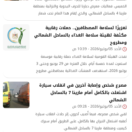
الخميس، فعاليات معرض ديارنا للحرف اليدوية والتراثية بمنطقة
مارينا 4 بالساحل الشمالي، والذي يُقام هذا العام تحت شعار
مصر بتتكلم حرفي ،
تعزيزًا لسلامة المصطافين.. حملات رقابية
مكثفة لهيئة سلامة الغذاء بالساحل الشمالي
ومطروح
الأحد 05/يوليو/2026 - 10:39 ص
نفذت الهيئة القومية لسلامة الغذاء حملة رقابية موسعة
استمرت لمدة خمسة أيام، خلال الفترة من 29 يونيو وحتى 3
يوليو 2026، استهدفت المنشآت الغذائية بمحافظتي مطروح
والساحل الشمالي، بهدف التأكد من التزامها بالاشتراطات
مصرع شخص وإصابة آخرين في انقلاب سيارة
الصحية
اشتعلت بالكامل أمام مارينا 7 بالساحل
الشمالي
الأحد 05/يوليو/2026 - 09:28 ص
لقي شخص مصرعه، فيما أُصيب آخرون، إثر حادث انقلاب سيارة
أعقبه اشتعال النيران بها بالكامل، على الطريق أمام سيرك
كيميت ومنطقة مارينا 7 بالساحل الشمالي.