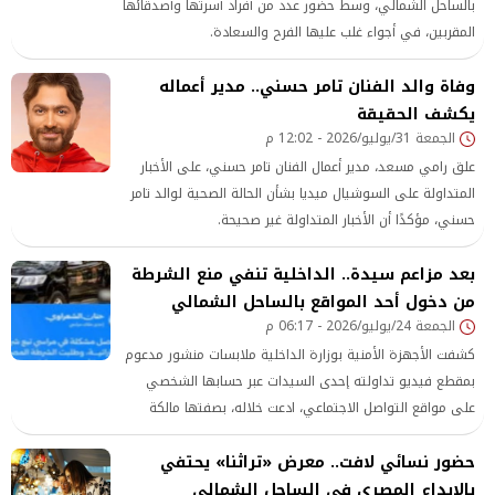
بالساحل الشمالي، وسط حضور عدد من أفراد أسرتها وأصدقائها
المقربين، في أجواء غلب عليها الفرح والسعادة.
وفاة والد الفنان تامر حسني.. مدير أعماله
يكشف الحقيقة
الجمعة 31/يوليو/2026 - 12:02 م
علق رامي مسعد، مدير أعمال الفنان تامر حسني، على الأخبار
المتداولة على السوشيال ميديا بشأن الحالة الصحية لوالد تامر
حسني، مؤكدًا أن الأخبار المتداولة غير صحيحة.
بعد مزاعم سيدة.. الداخلية تنفي منع الشرطة
من دخول أحد المواقع بالساحل الشمالي
الجمعة 24/يوليو/2026 - 06:17 م
كشفت الأجهزة الأمنية بوزارة الداخلية ملابسات منشور مدعوم
بمقطع فيديو تداولته إحدى السيدات عبر حسابها الشخصي
على مواقع التواصل الاجتماعي، ادعت خلاله، بصفتها مالكة
وحدة داخل إحدى القرى السياحية بالساحل الشمالي، أن إدارة
حضور نسائي لافت.. معرض «تراثنا» يحتفي
القرية منعت أجهزة الشرطة من الدخول رغم تقدمها ببلاغ
ضدها.
بالإبداع المصري في الساحل الشمالي