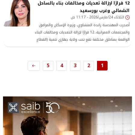
12 قرارًا لإزالة تعديات ومخالفات بناء بالساحل
سويلم، وزير الموارد المائية والري، والدكتورة منال عوض، وزيرة
الشمالي وغرب بورسعيد
التنمية المحلية والبيئة، والمهندسة راندة المنشاوي، وزيرة
الثلاثاء 24/مارس/2026 - 11:17 ص
الإسكان والمرافق والمجتمعات العمرانية، واللواء دكتور محمد
الزملوط، محا
أصدرت المهندسة راندة المنشاوي، وزيرة الإسكان والمرافق
والمجتمعات العمرانية، 12 قرارًا لإزالة التعديات ومخالفات البناء
الواقعة بمناطق مختلفة تقع تحت ولاية جهازي تنمية (القطاع
الثاني للساحل الشمالي الغربي – غرب بورسعيد).
5
4
3
2
1