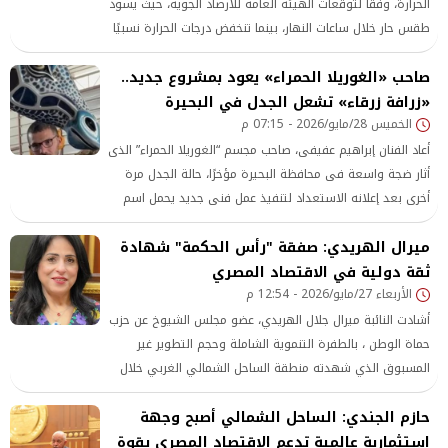
الحرارة، وفقًا لتوقعات الهيئة العامة للأرصاد الجوية، حيث يسود
طقس حار خلال ساعات النهار، بينما تنخفض درجات الحرارة نسبيًا
خلال فترات الليل والصباح الباكر لتسود أجواء معتدلة على
صاحب «الغوريلا الحمراء» يعود بمشروع جديد..
مختلف الأنحاء.
«زرافة زرقاء» تشعل الجدل في البحيرة
الخميس 28/مايو/2026 - 07:15 م
أعاد الفنان إبراهيم عفيفى، صاحب مجسم “الغوريلا الحمراء” الذى
أثار ضجة واسعة فى محافظة البحيرة مؤخرًا، حالة الجدل مرة
أخرى بعد إعلانه الاستعداد لتنفيذ عمل فنى جديد يحمل اسم
“الزرافة الزرقاء”، مؤكدًا استمراره فى تقديم مجسماته الفنية
​ميرال الهريدي: صفقة "رأس الحكمة" شهادة
رغم الانتقادات التى طالته عبر مواقع التواصل الاجتماعى خلال
الأيام الماضية.
ثقة دولية في الاقتصاد المصري
الأربعاء 27/مايو/2026 - 12:54 م
​أشادت النائبة ميرال جلال الهريدي، عضو مجلس الشيوخ عن حزب
حماة الوطن ، بالطفرة التنموية الشاملة وحجم التطوير غير
المسبوق الذي شهدته منطقة الساحل الشمالي الغربي خلال
الفترة الأخيرة
حازم الجندي: الساحل الشمالي أصبح وجهة
استثمارية عالمية تدعم الاقتصاد المصري بقوة