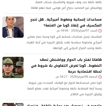
طاقة خانقة بعد وقف فنزويلا والمكسيك شحنات النفط،
وواشنطن تبرر التصعيد بدواعٍ أمن قومي، فيما تتهم هافانا
ترامب بخنق اقتصادها.
مساعدات إنسانية وضغوط أميركية.. هل تنجح
المكسيك في إنقاذ كوبا من العتمة؟
السبت 07/فبراير/2026 - 04:06 ص
المكسيك ترسل مساعدات إنسانية إلى كوبا وسط حصار نفطي
أميركي وضغوط سياسية تهدد بإغراق الجزيرة في أزمة كهرباء
خانقة وتعيد الصراع الدولي إلى الواجهة.
هافانا تفتح باب الحوار وواشنطن تصعّد
الضغوط.. كوبا تعرض التفاوض بلا شروط في
لحظة اقتصادية حرجة
الجمعة 06/فبراير/2026 - 04:27 ص
كوبا تعلن استعدادها للحوار مع الولايات المتحدة دون شروط،
وسط أزمة اقتصادية خانقة وضغوط أمريكية تهدد بقطع النفط
وإغراق الجزيرة في الظلام
مادورو في نيويورك بعد عملية خاطفة.. فنزويلا