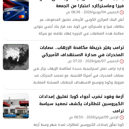
فيزا وماستركارد اعتبارا من الجمعة
الخميس 04/يونيو/2026 - 08:38 ص
أعلن البنك المركزي الكوبي، الأربعاء، تعليق المدفوعات عبر
بطاقات فيزا و ماستركارد في كوبا، بعد قرار بنك أجنبي يتولى
معالجة هذه المعاملات في الجزيرة إنهاء علاقته مع شركة
الخدمات المالية الحكومية الكوبية. بحسب ما نقلته وكالة الأنباء
ترامب يغيّر خريطة مكافحة الإرهاب.. عصابات
الألمانية.
المخدرات في صدارة الاستهداف الأميركي
الخميس 07/مايو/2026 - 07:20 ص
إدارة ترامب تعلن استراتيجية جديدة لمكافحة الإرهاب تركز على
عصابات المخدرات في أميركا اللاتينية، مع تصعيد التحركات ضد
فنزويلا وكوبا وتوسيع الاستهداف للجماعات المسلحة المعادية.
أزمة وقود تضرب أجواء كوبا: تعليق إمدادات
الكيروسين للطائرات يكشف تصعيد سياسة
ترامب
الإثنين 09/فبراير/2026 - 06:50 ص
كوبا تعلّق إمدادات الكيروسين للطائرات لمدة شهر وسط أزمة