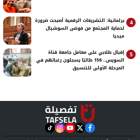
برلمانية: التشريعات الرقمية أصبحت ضرورة
4
لحماية المجتمع من فوضى السوشيال
ميديا
إقبال طلابي على معامل جامعة قناة
5
السويس.. 156 طالبًا يسجلون رغباتهم في
المرحلة الأولى للتنسيق
instagram
tiktok
youtube
twitter
facebook