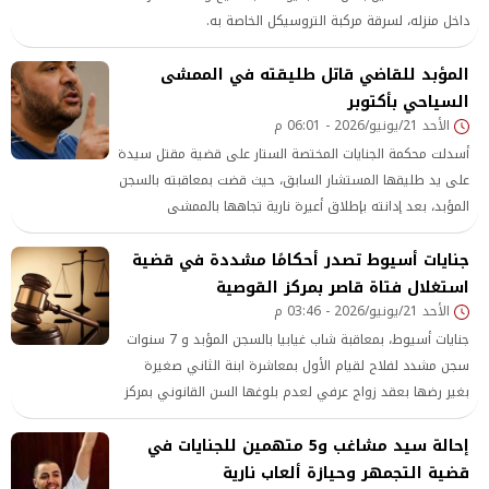
داخل منزله، لسرقة مركبة التروسيكل الخاصة به.
المؤبد للقاضي قاتل طليقته في الممشى
السياحي بأكتوبر
الأحد 21/يونيو/2026 - 06:01 م
أسدلت محكمة الجنايات المختصة الستار على قضية مقتل سيدة
على يد طليقها المستشار السابق، حيث قضت بمعاقبته بالسجن
المؤبد، بعد إدانته بإطلاق أعيرة نارية تجاهها بالممشى
السياحي بمدينة 6 أكتوبر، ما أسفر عن وفاتها في الحال.
جنايات أسيوط تصدر أحكامًا مشددة في قضية
استغلال فتاة قاصر بمركز القوصية
الأحد 21/يونيو/2026 - 03:46 م
جنايات أسيوط، بمعاقبة شاب غيابيا بالسجن المؤبد و 7 سنوات
سجن مشدد لفلاح لقيام الأول بمعاشرة ابنة الثاني صغيرة
بغير رضها بعقد زواج عرفي لعدم بلوغها السن القانوني بمركز
القوصية.
إحالة سيد مشاغب و5 متهمين للجنايات في
قضية التجمهر وحيازة ألعاب نارية