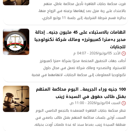
قررت محكمة جنايات القاهرة تأجيل محاكمة عاطل، متهم
بالاعتداء على ربة منزل بعد إيهامها برغبته في الزواج منها،
بدائرة قسم شرطة الشرابية، إلى جلسة 11 يوليو الجاري،
لاستكمال نظر القضية
اتهامات بالاستيلاء على 45 مليون جنيه.. إحالة
مدير بـ«مترا كمبيوترز» ومالك شركة تكنولوجيا
للجنايات
الأحد 05/يوليو/2026 - 04:07 م
أحالت جهات التحقيق المختصة مديرًا بشركة «مترا كمبيوترز
للاستيراد والتصدير» ومالك شركة تعمل في مجال حلول
تكنولوجيا المعلومات إلى محكمة الجنايات، لاتهامهما في قضية
تتعلق بالاستيلاء على منتجات وبضائع تقدر قيمتها بنحو 913
100 جنيه وراء الجريمة.. اليوم محاكمة المتهم
ألفًا و527 دولارًا أمريكيًا، بما يعادل قرابة 45 مليون جنيه، إلى
بقتل طالب حقوق في السيدة زينب
جانب اتهامات بالاشتراك في تزوير محررات ورقية وإلكترونية
السبت 04/يوليو/2026 - 11:00 ص
واستعمالها
تنظر محكمة جنايات القاهرة المنعقدة بالتجمع الخامس، اليوم
السبت، أولى جلسات محاكمة المتهم بقتل طالب جامعي في
منطقة السيدة زينب، بعدما سدد له عدة طعنات أودت بحياته،