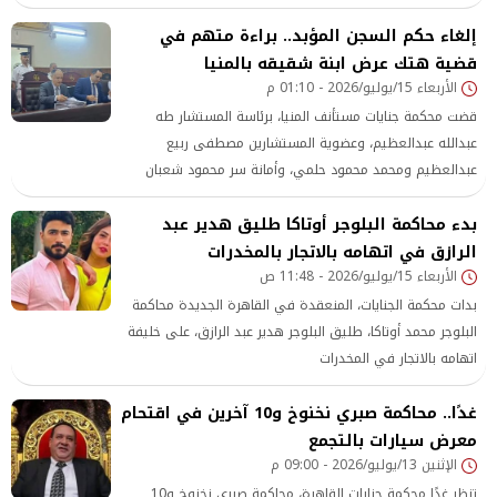
إلغاء حكم السجن المؤبد.. براءة متهم في
قضية هتك عرض ابنة شقيقه بالمنيا
الأربعاء 15/يوليو/2026 - 01:10 م
قضت محكمة جنايات مستأنف المنيا، برئاسة المستشار طه
عبدالله عبدالعظيم، وعضوية المستشارين مصطفى ربيع
عبدالعظيم ومحمد محمود حلمي، وأمانة سر محمود شعبان
العمدة، ببراءة متهم في القضية المتهم فيها باغتصاب وهتك
بدء محاكمة البلوجر أوتاكا طليق هدير عبد
عرض ابنة شقيقه، مع إلغاء حكم السجن المؤبد الصادر بحقه من
الرازق في اتهامه بالاتجار بالمخدرات
محكمة أول درجة، وذلك بعد قبول الاستئناف المقدم منه.
الأربعاء 15/يوليو/2026 - 11:48 ص
بدات محكمة الجنايات، المنعقدة في القاهرة الجديدة محاكمة
البلوجر محمد أوتاكا، طليق البلوجر هدير عبد الرازق، على خليفة
اتهامه بالاتجار في المخدرات
غدًا.. محاكمة صبري نخنوخ و10 آخرين في اقتحام
معرض سيارات بالتجمع
الإثنين 13/يوليو/2026 - 09:00 م
تنظر غدًا محكمة جنايات القاهرة، محاكمة صبري نخنوخ و10