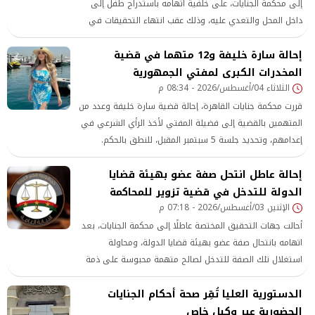
إلى محكمة الجنايات، على خلفية اتهامه باستدراج طفل إلى
داخل المحل والتعدي عليه، وذلك عقب انتهاء التحقيقات في
الواقعة
إحالة سارة خليفة و12 متهما في قضية
المخدرات الكبرى لمفتي الجمهورية
الثلاثاء 04/أغسطس/2026 - 08:34 م
قررت محكمة جنايات القاهرة، إحالة قضية سارة خليفة وعدد من
المتهمين بالقضية إلى فضيلة المفتي لأخذ الرأي الشرعي في
إعدامهم، وتحديد جلسة 5 سبتمبر المقبل، للنطق بالحكم.
إحالة عاطل انتحل صفة عضو بهيئة قضايا
الدولة للتدخل في قضية تزوير للمحاكمة
الإثنين 03/أغسطس/2026 - 07:18 م
أحالت جهات التحقيق المختصة عاطلًا إلى محكمة الجنايات، بعد
اتهامه بانتحال صفة عضو بهيئة قضايا الدولة، ومحاولة
استغلال تلك الصفة للتدخل لصالح متهمة محبوسة على ذمة
إحدى قضايا التزوير
الدستورية العليا تُقِر صحة أحكام الجنايات
الحضورية عبر وكيل خاص