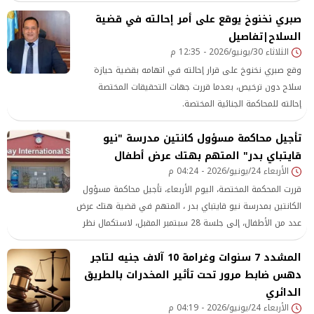
إثر رفضه دفع إتاوة.
صبري نخنوخ يوقع على أمر إحالته في قضية
السلاح|تفاصيل
الثلاثاء 30/يونيو/2026 - 12:35 م
وقع صبري نخنوخ على قرار إحالته في اتهامه بقضية حيازة
سلاح دون ترخيص، بعدما قررت جهات التحقيقات المختصة
إحالته للمحاكمة الجنائية المختصة.
تأجيل محاكمة مسؤول كانتين مدرسة "نيو
قايتباي بدر" المتهم بهتك عرض أطفال
الأربعاء 24/يونيو/2026 - 04:24 م
قررت المحكمة المختصة، اليوم الأربعاء، تأجيل محاكمة مسؤول
الكانتين بمدرسة نيو قايتباي بدر ، المتهم في قضية هتك عرض
عدد من الأطفال، إلى جلسة 28 سبتمبر المقبل، لاستكمال نظر
الدعوى وسماع المرافعات واستيفاء الإجراءات القانونية
المشدد 7 سنوات وغرامة 10 آلاف جنيه لتاجر
دهس ضابط مرور تحت تأثير المخدرات بالطريق
الدائري
الأربعاء 24/يونيو/2026 - 04:19 م