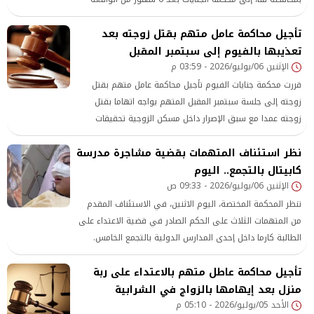
والتجديد بالحبس للمتهم على ذمة التحقيقات.
تأجيل محاكمة عامل متهم بقتل زوجته بعد
تعذيبها بالفيوم إلى سبتمبر المقبل
الإثنين 06/يوليو/2026 - 03:59 م
قررت محكمة جنايات الفيوم تأجيل محاكمة عامل متهم بقتل
زوجته إلى جلسة سبتمبر المقبل المتهم يواجه اتهاما بقتل
زوجته عمدا مع سبق الإصرار داخل مسكن الزوجية تحقيقات
النيابة كشفت أن المتهم احتجز زوجته وقيدها بسلسلة معدنية
نظر استئناف المتهمات بقضية مشاجرة مدرسة
قبل الاعتداء عليها التقرير الطبي أثبت تعرض المجني عليها
كابيتال بالتجمع.. اليوم
لإصابات متعددة أودت بحياتها النيابة طالبت بتوقيع أقصى
الإثنين 06/يوليو/2026 - 09:33 ص
العقوبات القانونية بحق المتهم
تنظر المحكمة المختصة، اليوم الاثنين، في الاستئناف المقدم
من المتهمات الثلاث على الحكم الصادر في قضية الاعتداء على
الطالبة كارما داخل إحدى المدارس الدولية بالتجمع الخامس.
تأجيل محاكمة عاطل متهم بالاعتداء على ربة
منزل بعد إيهامها بالزواج في الشرابية
الأحد 05/يوليو/2026 - 05:10 م