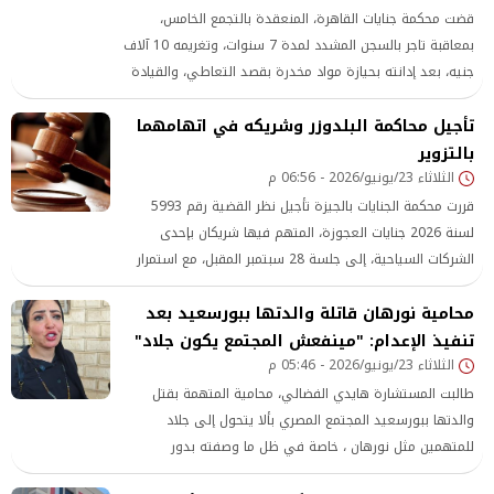
قضت محكمة جنايات القاهرة، المنعقدة بالتجمع الخامس،
بمعاقبة تاجر بالسجن المشدد لمدة 7 سنوات، وتغريمه 10 آلاف
جنيه، بعد إدانته بحيازة مواد مخدرة بقصد التعاطي، والقيادة
تحت تأثيرها، والتسبب خطأ في وفاة ضابط مرور إثر حادث دهس
تأجيل محاكمة البلدوزر وشريكه في اتهامهما
بالطريق الدائري بمنطقة البساتين.
بالتزوير
الثلاثاء 23/يونيو/2026 - 06:56 م
قررت محكمة الجنايات بالجيزة تأجيل نظر القضية رقم 5993
لسنة 2026 جنايات العجوزة، المتهم فيها شريكان بإحدى
الشركات السياحية، إلى جلسة 28 سبتمبر المقبل، مع استمرار
حبس المتهمين على ذمة القضية
محامية نورهان قاتلة والدتها ببورسعيد بعد
تنفيذ الإعدام: "مينفعش المجتمع يكون جلاد"
الثلاثاء 23/يونيو/2026 - 05:46 م
طالبت المستشارة هايدي الفضالي، محامية المتهمة بقتل
والدتها ببورسعيد المجتمع المصري بألا يتحول إلى جلاد
للمتهمين مثل نورهان ، خاصة في ظل ما وصفته بدور
السوشيال ميديا في إصدار أحكام قاسية قبل أو بعد صدور