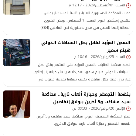
السبت 01/أغسطس/2026 - 12:17 م
قضت المحكمة الدستورية العليا، برئاسة المستشار بولس
فهمي إسكندر، اليوم السبت، 1 أغسطس، برفض الدعوى
المحالة إليها للفصل في مدى دستورية نص المادتين (384)
و(395- فقرة 1 و2) من قانون الإجراءات الجنائية، واللتين تُجيزان
السجن المؤبد لقاتل بطل السباقات الدولي
حضور وكيل خاص عن المتهم أو المحكوم عليه في غيبته أمام
هيثم سمير
محكمة الجنايات، ليكون الحكم الصادر بحقه حكمًا حضوريًا.
السبت 25/يوليو/2026 - 10:16 م
قضت محكمة الجنايات بالسجن المؤبد على المتهم بقتل بطل
السباقات الدولي هيثم سمير، بعد إدانته بإنهاء حياته إثر إطلاق
عيار ناري عليه خلال مشاجرة نشبت بينهما بمدينة قليوب في
محافظة القليوبية.
بتهمة التجمهر وحيازة ألعاب نارية.. محاكمة
سيد مشاغب و5 آخرين ببولاق|تفاصيل
الإثنين 20/يوليو/2026 - 09:33 ص
تنظر المحكمة المختصة، اليوم، محاكمة سيد مشاغب و5 آخرين
بتهمة التجمهر وحيازة ألعاب نارية ببولاق الدكرور.