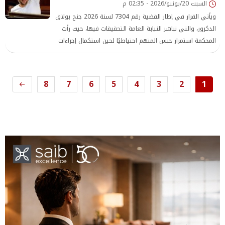
السبت 20/يونيو/2026 - 02:35 م
ويأتي القرار في إطار القضية رقم 7304 لسنة 2026 جنح بولاق
الدكرور، والتي تباشر النيابة العامة التحقيقات فيها، حيث رأت
المحكمة استمرار حبس المتهم احتياطيًا لحين استكمال إجراءات
التحقيق وكشف ملابسات الواقعة.
8
7
6
5
4
3
2
1