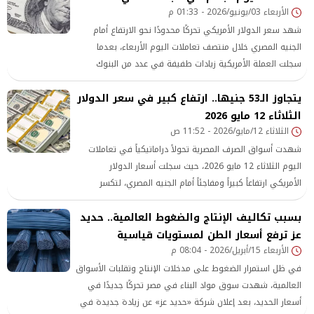
الأربعاء 03/يونيو/2026 - 01:33 م
شهد سعر الدولار الأمريكي تحركًا محدودًا نحو الارتفاع أمام
الجنيه المصري خلال منتصف تعاملات اليوم الأربعاء، بعدما
سجلت العملة الأمريكية زيادات طفيفة في عدد من البنوك
العاملة بالسوق المحلية مقارنة بمستوياتها في بداية الجلسة.
يتجاوز الـ53 جنيها.. ارتفاع كبير في سعر الدولار
الثلاثاء 12 مايو 2026
الثلاثاء 12/مايو/2026 - 11:52 ص
شهدت أسواق الصرف المصرية تحولاً دراماتيكياً في تعاملات
اليوم الثلاثاء 12 مايو 2026، حيث سجلت أسعار الدولار
الأمريكي ارتفاعاً كبيراً ومفاجئاً أمام الجنيه المصري، لتكسر
العملة الخضراء حاجز الـ 53 جنيهاً مجدداً في معظم البنوك
بسبب تكاليف الإنتاج والضغوط العالمية.. حديد
العاملة بالسوق المحلية، ويأتي هذا الصعود القوي بعد فترة
عز ترفع أسعار الطن لمستويات قياسية
وجيزة من الاستقرار والتعافي النسبي للجنيه، مما أثار حالة من
الأربعاء 15/أبريل/2026 - 08:04 م
الترقب في الأوساط الاقتصادية حول تداعيات هذا الارتفاع على
أسع
في ظل استمرار الضغوط على مدخلات الإنتاج وتقلبات الأسواق
العالمية، شهدت سوق مواد البناء في مصر تحركًا جديدًا في
أسعار الحديد، بعد إعلان شركة «حديد عز» عن زيادة جديدة في