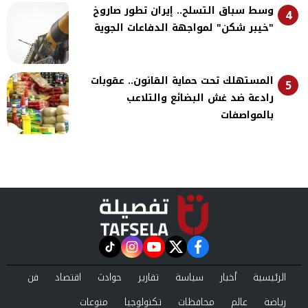
وسط سباق التسلح.. إيران تطور صاروخ
4
"خيبر شكن" لمواجهة الدفاعات الجوية
المستهلك تحت حماية القانون.. عقوبات
5
رادعة ضد غش البضائع والتلاعب
بالمواصفات
instagram
tiktok
youtube
twitter
facebook
الرئيسية
أخبار
سياسة
تقارير
حوادث
اقتصاد
فن
رياضة
عالم
محافظات
تكنولوجيا
منوعات