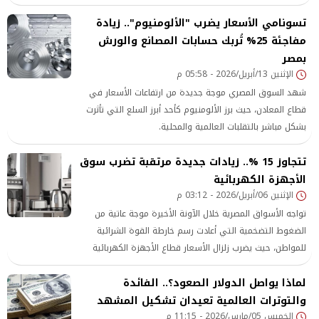
سعر طن حديد التسليح داخل السوق المحلية، في خطوة
تسونامي الأسعار يضرب "الألومنيوم".. زيادة
تعكس موجة صعود جماعية بين شركات القطاع خلال الفترة
الأخيرة.
مفاجئة 25% تُربك حسابات المصانع والورش
بمصر
الإثنين 13/أبريل/2026 - 05:58 م
شهد السوق المصري موجة جديدة من ارتفاعات الأسعار في
قطاع المعادن، حيث برز الألومنيوم كأحد أبرز السلع التي تأثرت
بشكل مباشر بالتقلبات العالمية والمحلية.
تتجاوز 15 %.. زيادات جديدة مرتقبة تضرب سوق
الأجهزة الكهربائية
الإثنين 06/أبريل/2026 - 03:12 م
​تواجه الأسواق المصرية خلال الآونة الأخيرة موجة عاتية من
الضغوط التضخمية التي أعادت رسم خارطة القوة الشرائية
للمواطن، حيث يضرب زلزال الأسعار قطاع الأجهزة الكهربائية
بقوة، وسط توقعات قوية بقفزات سعرية مرتقبة قد تتجاوز
لماذا يواصل الدولار الصعود؟.. الفائدة
حاجز الـ 15%
والتوترات العالمية تعيدان تشكيل المشهد
الخميس 05/مارس/2026 - 11:15 م