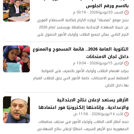
بالاسم ورقم الجلوس
الطلاب وأولياء الأمور على حد سواء.
السبت 20/يونيو/2026 - 03:16 م
يتيح موقع "تفصيلة" لزواره الكرام إمكانية الاستعلام الفوري
عن نتيجة الشهادة الإعدادية بمحافظة بورسعيد لعام 2026
الترم الثاني. يمكن لجميع الطلاب وأولياء الأمور الحصول على
الدرجات مباشرة فور اعتمادها رسمياً عبر إدخال الاسم ورقم
الثانوية العامة 2026.. قائمة المسموح والممنوع
الجلوس من خلال الروابط الرسمية المحدثة بالمقال. ​ كيفية
الاستعلام عن نتيجة
داخل لجان الامتحانات
الإثنين 15/يونيو/2026 - 10:04 م
يتزايد اهتمام الطلاب وأولياء الأمور بالتعرف على الضوابط
المنظمة لسير الامتحانات، خاصة الأمور التي يحق للطلاب القيام
بها داخل اللجان،
الأزهر يستعد لإعلان نتائج الابتدائية
والإعدادية.. وإتاحتها إلكترونيًا فور اعتمادها
الأحد 14/يونيو/2026 - 11:56 ص
تتجه أنظار آلاف الطلاب وأولياء الأمور في مختلف محافظات
الجمهورية نحو الأزهر الشريف، انتظارًا لإعلان نتائج الشهادتين