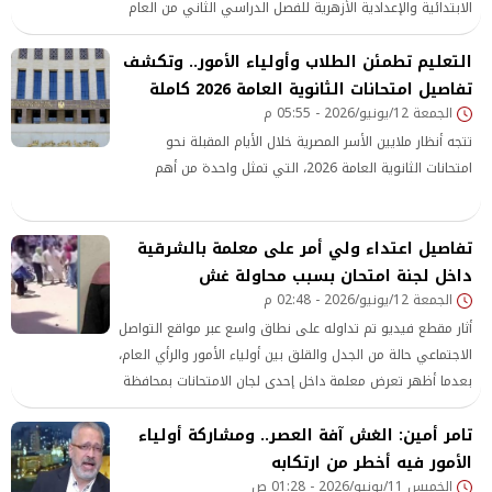
الابتدائية والإعدادية الأزهرية للفصل الدراسي الثاني من العام
الدراسي 2025-2026، في واحدة من أكثر المحطات التعليمية
التعليم تطمئن الطلاب وأولياء الأمور.. وتكشف
أهمية بالنسبة للطلاب وأسرهم، وذلك بعد انتهاء أعمال
تفاصيل امتحانات الثانوية العامة 2026 كاملة
التصحيح والمراجعة ورصد الدرجات بجميع المناطق الأزهرية على
الجمعة 12/يونيو/2026 - 05:55 م
مستوى الجمهورية.
تتجه أنظار ملايين الأسر المصرية خلال الأيام المقبلة نحو
امتحانات الثانوية العامة 2026، التي تمثل واحدة من أهم
تفاصيل اعتداء ولي أمر على معلمة بالشرقية
داخل لجنة امتحان بسبب محاولة غش
الجمعة 12/يونيو/2026 - 02:48 م
أثار مقطع فيديو تم تداوله على نطاق واسع عبر مواقع التواصل
الاجتماعي حالة من الجدل والقلق بين أولياء الأمور والرأي العام،
بعدما أظهر تعرض معلمة داخل إحدى لجان الامتحانات بمحافظة
الشرقية لاعتداء من قبل إحدى أولياء الأمور، على خلفية منع
تامر أمين: الغش آفة العصر.. ومشاركة أولياء
محاولات غش خلال سير الامتحان. الواقعة أعادت إلى الواجهة
الأمور فيه أخطر من ارتكابه
تساؤلات حول مدى الحماية المقررة للمعلمين داخل
الخميس 11/يونيو/2026 - 01:28 ص