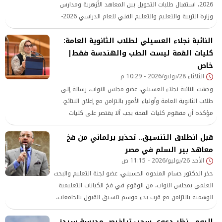
2026، استقبال طلبات التحويل بين المعاهد الأزهرية ومدارس
وزارة التربية والتعليم والتعليم الفني للعام الدراسي 2026-
2027، وذلك تنفيذًا للبروتوكول المبرم بين الأزهر الشريف ووزارة
النائبة نجلاء العسيلي لطلاب الثانوية العامة:
التربية والتعليم والتعليم الفني، بهدف تنظيم انتقال الطلاب
بين الجهتين وفق ضوابط ومعايير محددة.
كليات القمة ليست الطب والهندسة فقط|
خاص
الثلاثاء 28/يوليو/2026 - 10:29 م
وجهت النائبة نجلاء العسيلي، عضو مجلس النواب، رسالة إلى
طلاب الثانوية العامة وأولياء الأمور بالتزامن مع إعلان النتائج،
مؤكدة أن مفهوم كليات القمة يجب ألا يقتصر على كليات
بعينها، وأن التميز الحقيقي يرتبط بقدرات الطالب وشغفه
قبل انطلاق التنسيق.. تحذير برلماني من فخ
بالمجال الذي يختاره.
معاهد بير السلم في مصر
الأحد 26/يوليو/2026 - 11:15 ص
حذر الدكتور حسام المندوه الحسيني، عضو لجنة التعليم والبحث
العلمي بمجلس النواب، من الوقوع في فخ الكيانات التعليمية
الوهمية بالتزامن مع قرب بدء موسم تنسيق القبول بالجامعات،
مطالبًا بتشديد الرقابة على ما يعرف بـ معاهد بير السلم
اليوم.. نظر دعوى سحب تراخيص مدرسة سيدز