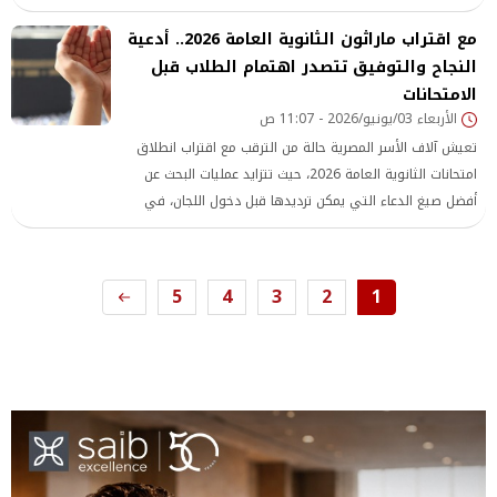
بعدم تلقي أي شكاوى مؤثرة خلال سير الامتحانات، في الوقت
مع اقتراب ماراثون الثانوية العامة 2026.. أدعية
الذي تواصل فيه الجهات التعليمية تنفيذ خطة رقابية مشددة
النجاح والتوفيق تتصدر اهتمام الطلاب قبل
لضمان انتظام اللجان والحفاظ على مبدأ تكافؤ الفرص بين جميع
الطلاب.
الامتحانات
الأربعاء 03/يونيو/2026 - 11:07 ص
تعيش آلاف الأسر المصرية حالة من الترقب مع اقتراب انطلاق
امتحانات الثانوية العامة 2026، حيث تتزايد عمليات البحث عن
أفضل صيغ الدعاء التي يمكن ترديدها قبل دخول اللجان، في
محاولة لبث الطمأنينة في نفوس الطلاب، وطلب التوفيق
والسداد خلال واحدة من أهم المراحل الدراسية في حياة
الطلاب. وتُعد فترة الامتحانات من أكثر الفترات
5
4
3
2
1