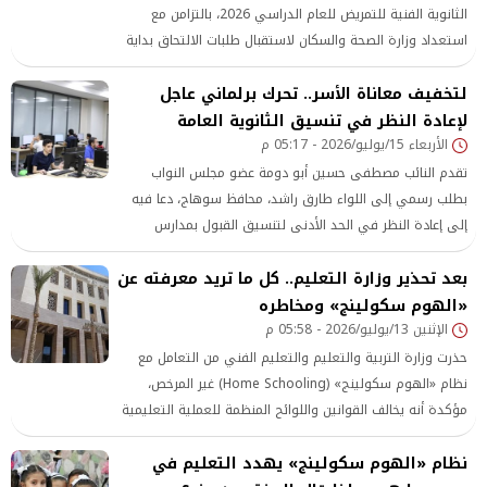
الثانوية الفنية للتمريض للعام الدراسي 2026، بالتزامن مع
استعداد وزارة الصحة والسكان لاستقبال طلبات الالتحاق بداية
من 20 يوليو 2026،
لتخفيف معاناة الأسر.. تحرك برلماني عاجل
لإعادة النظر في تنسيق الثانوية العامة
الأربعاء 15/يوليو/2026 - 05:17 م
تقدم النائب مصطفى حسين أبو دومة عضو مجلس النواب
بطلب رسمي إلى اللواء طارق راشد، محافظ سوهاج، دعا فيه
إلى إعادة النظر في الحد الأدنى لتنسيق القبول بمدارس
التعليم الثانوي العام للعام الدراسي 2026
بعد تحذير وزارة التعليم.. كل ما تريد معرفته عن
«الهوم سكولينج» ومخاطره
الإثنين 13/يوليو/2026 - 05:58 م
حذرت وزارة التربية والتعليم والتعليم الفني من التعامل مع
نظام «الهوم سكولينج» (Home Schooling) غير المرخص،
مؤكدة أنه يخالف القوانين واللوائح المنظمة للعملية التعليمية
في مصر، وأنها لم تمنح أي تراخيص لتطبيقه داخل المدارس
نظام «الهوم سكولينج» يهدد التعليم في
الدولية أو خارجها.