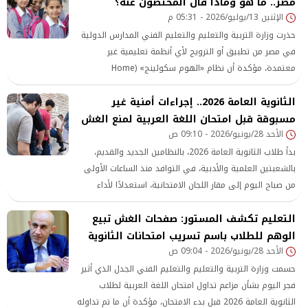
مصر.. ما هو وماذا قال المختصون عنه؟
الإثنين 13/يوليو/2026 - 05:31 م
حذرت وزارة التربية والتعليم والتعليم الفني المدارس الدولية
في مصر من تطبيق أو الترويج لأي أنظمة تعليمية غير
معتمدة، مؤكدة أن نظام «الهوم سكولينج» (Home
Schooling) غير مرخص داخل الدولة، ولم يصدر أي قرار يسمح
الثانوية العامة 2026.. إجراءات أمنية غير
بتطبيقه في المدارس الدولية أو أي مؤسسة تعليمية تعمل
داخل مصر.
مسبوقة قبل امتحان اللغة العربية لمنع الغش
الأحد 28/يونيو/2026 - 09:10 ص
بدأ طلاب الثانوية العامة 2026، بالنظامين الجديد والقديم،
بالشعبتين العلمية والأدبية، في التوافد منذ الساعات الأولى
من صباح اليوم إلى مقار اللجان الامتحانية، استعدادًا لأداء
امتحان مادة اللغة العربية، الذي يمثل أولى المحطات الأساسية
التعليم تكشف المستور: صفحات الغش تبيع
في جدول الامتحانات ويستحوذ على اهتمام واسع من الطلاب
وأولياء الأمور. وشهدت محيطات اللجان حالة من
الوهم للطلاب باسم تسريب امتحانات الثانوية
الأحد 28/يونيو/2026 - 09:04 ص
حسمت وزارة التربية والتعليم والتعليم الفني الجدل الذي أثير
فجر اليوم بشأن مزاعم تداول امتحان اللغة العربية لطلاب
الثانوية العامة 2026 قبل بدء الامتحان، مؤكدة أن ما تم تداوله