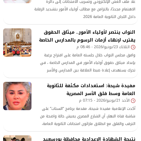
عاد ملف الغش الإلكتروني وتسريب الامتحانات إلى دائرة
الاهتمام مجددًا، بالتزامن مع مطالب أولياء الأمور بتشديد الرقابة
داخل اللجان الثانوية العامة 2026
النواب ينتصر لأولياء الأمور.. ميثاق الحقوق
يقترب لإنهاء أزمات الرسوم بالمدارس الخاصة
الثلاثاء 23/يونيو/2026 - 08:46 م
وافق مجلس النواب خلال جلسته العامة على اقتراح برغبة
بإعداد ميثاق حقوق أولياء الأمور في المدارس الخاصة ، في
تحرك يستهدف إعادة ضبط العلاقة بين المدارس والأسر
المصرية على أسس أكثر شفافية وعدالة
مفيدة شيحة: استعدادات مكثفة للثانوية
العامة وسط قلق الأسر المصرية
الأحد 21/يونيو/2026 - 07:15 م
أكدت الإعلامية مفيدة شيحة، مقدمة برنامج “الستات” على
شاشة قناة النهار، أن الشارع المصري يعيش حالة واضحة من
الترقب والقلق مع انطلاق ماراثون امتحانات الثانوية العامة،
مشيرة إلى أن هذه الفترة تُعد من أكثر المراحل الدراسية
نتيجة الشهادة الإعدادية محافظة بورسعيد
ضغطًا داخل الأسر المصرية، لما تحمله من تأثير مباشر على