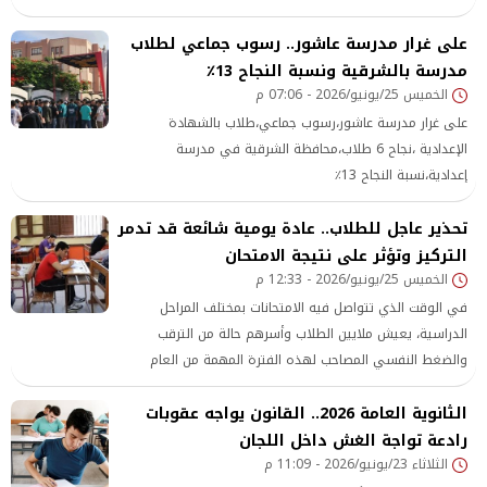
عبر بعض صفحات وجروبات الغش الإلكتروني على موقعي
على غرار مدرسة عاشور.. رسوب جماعي لطلاب
فيس بوك و تليجرام لا يمت للحقيقة بصلة، وأن الامتحان لم يتم
مدرسة بالشرقية ونسبة النجاح 13٪
تسريبه أو تداوله قبل توزيعه داخل اللجان. وجاء ذلك بعد تداول
الخميس 25/يونيو/2026 - 07:06 م
عدد من جروبات الغش الإلكتروني منشورات ادعت
على غرار مدرسة عاشور،رسوب جماعي،طلاب بالشهادة
الإعدادية ،نجاح 6 طلاب،محافظة الشرقية في مدرسة
إعدادية،نسبة النجاح 13٪
تحذير عاجل للطلاب.. عادة يومية شائعة قد تدمر
التركيز وتؤثر على نتيجة الامتحان
الخميس 25/يونيو/2026 - 12:33 م
في الوقت الذي تتواصل فيه الامتحانات بمختلف المراحل
الدراسية، يعيش ملايين الطلاب وأسرهم حالة من الترقب
والضغط النفسي المصاحب لهذه الفترة المهمة من العام
الدراسي وبين ساعات المذاكرة الطويلة ومحاولات استغلال كل
الثانوية العامة 2026.. القانون يواجه عقوبات
دقيقة في مراجعة الدروس، يقع بعض الطلاب في أخطاء قد
رادعة تواجة الغش داخل اللجان
تؤثر سلبًا على مستواهم الأكاديمي، مثل السهر المفرط أو
الثلاثاء 23/يونيو/2026 - 11:09 م
إهمال النوم والتغذية السليمة.