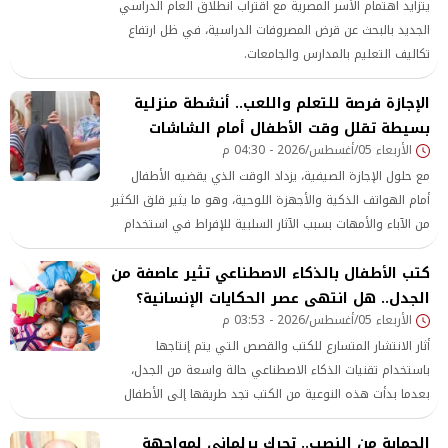
يتزايد اهتمام الأسر المصرية مع اقتراب انطلاق العام الدراسي
الجديد بالبحث عن قرض المصروفات الدراسية، في ظل ارتفاع
تكاليف التعليم بالمدارس والجامعات.
الإجازة فرصة للتعلم واللعب.. أنشطة منزلية
بسيطة تقلل وقت الأطفال أمام الشاشات
الأربعاء 05/أغسطس/2026 - 04:30 م
مع حلول الإجازة الصيفية، يزداد الوقت الذي يقضيه الأطفال
أمام الهواتف الذكية والأجهزة اللوحية، وهو ما يثير قلق الكثير
من الآباء والأمهات بسبب الآثار السلبية للإفراط في استخدام
الشاشات على الصحة البدنية والنفسية والتركيز. لذلك، يبحث
كتب الأطفال بالذكاء الاصطناعي تثير عاصفة من
أولياء الأمور عن أنشطة منزلية ممتعة تجمع بين التسلية وتنمية
الجدل.. هل انتهى عصر الحكايات الإنسانية؟
المهارات، دون الحاجة إلى تكاليف مرتفعة أو تجهيزات معقدة.
الأربعاء 05/أغسطس/2026 - 03:53 م
أثار الانتشار المتسارع للكتب والقصص التي يتم إنتاجها
باستخدام تقنيات الذكاء الاصطناعي حالة واسعة من الجدل،
بعدما بدأت هذه النوعية من الكتب تجد طريقها إلى الأطفال
بوصفها هدايا شخصية تحمل أسماءهم وتفاصيل من حياتهم
الحماية من النصب.. تحرك برلماني لمواجهة
اليومية. وبينما يرى البعض أن هذه التقنية تمثل وسيلة مبتكرة