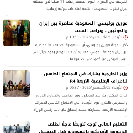
الشرعية في اليمن»، اليوم الجمعة، إصابة 11 مدنياً في منطقة
نجران (جنوب السعودية)، نتيجة اعتداءات حوثية إرهابية،
الخميس.
فورين بوليسي: السعودية محاصرة بين إيران
والحوثيين.. وترامب السبب
الأربعاء 05/أغسطس/2026 - 10:53 م
ذكرت مجلة فورين بوليسي، أن السعودية تجد نفسها محاصرة
بين إيران وجماعة الحوثي، معتبرة أن هذا الوضع يعود جزئيًا إلى
رئيس أمريكي غير كفؤ، على حد قولها.
وزير الخارجية يشارك في الاجتماع الخامس
للأطراف الإقليمية الأربعة R4
الأربعاء 05/أغسطس/2026 - 06:37 م
شارك الدكتور بدر عبد العاطي، وزير الخارجية والتعاون الدولي
والمصريين بالخارج، يوم الأربعاء، في الاجتماع الخامس للأطراف
الإقليمية الأربعة، بمشاركة محمد إسحاق دار، نائب رئيس الوزراء
ووزير خارجية جمهورية باكستان الإسلامية، والسيد هاكان
التعليم العالي توجه تنويهًا عاجلًا لطلاب
فيدان، وزير خارجية الجمهورية التركية، و الأمير فيصل بن فرحان
آل سعود،
الدبلومة الأمريكية بالسعودية قبل التنسيق