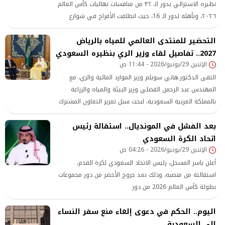
نظيره الاسترالي بدور الـ ٣٢ من منافسات نهائيات كأس العالم
٢٠٢٦، وتأهله لدور الـ 16، حيث انطلقت الأفراح في شوارع
فلسطين.
التحضير للمنتدى العالمي للمياه بالرياض
2027.. تفاصيل لقاء وزير الري بنظيره السعودي
الإثنين 29/يونيو/2026 - 11:44 ص
التقى الدكتور.هاني سويلم وزير الموارد المائية والري، مع
المهندس عبد الرحمن الفضلي وزير البيئة والمياه والزراعة
بالمملكة العربية السعودية، لبحث سبل تعزيز التعاون المشترك
بين البلدين في مجال الموارد المائية والري.
بعد الفشل في المونديال.. استقالة رئيس
اتحاد الكرة السعودي
الإثنين 29/يونيو/2026 - 04:26 ص
أعلن ياسر المسحل، رئيس الاتحاد السعودي لكرة القدم،
استقالته من منصبه، وذلك بعد خروج الأخضر من دور مجموعات
بطولة كأس العالم 2026 من دور
اليوم.. الحكم في دعوى إلغاء منع سفر النساء
إلى السعودية