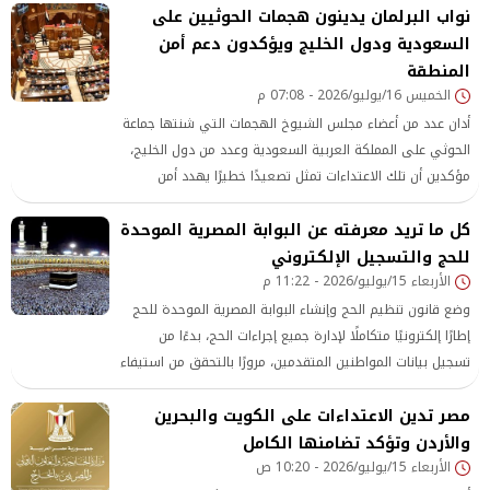
نواب البرلمان يدينون هجمات الحوثيين على
خفض التصعيد في المنطقة.
السعودية ودول الخليج ويؤكدون دعم أمن
المنطقة
الخميس 16/يوليو/2026 - 07:08 م
أدان عدد من أعضاء مجلس الشيوخ الهجمات التي شنتها جماعة
الحوثي على المملكة العربية السعودية وعدد من دول الخليج،
مؤكدين أن تلك الاعتداءات تمثل تصعيدًا خطيرًا يهدد أمن
واستقرار المنطقة، وانتهاكًا للقانون الدولي
كل ما تريد معرفته عن البوابة المصرية الموحدة
للحج والتسجيل الإلكتروني
الأربعاء 15/يوليو/2026 - 11:22 م
وضع قانون تنظيم الحج وإنشاء البوابة المصرية الموحدة للحج
إطارًا إلكترونيًا متكاملًا لإدارة جميع إجراءات الحج، بدءًا من
تسجيل بيانات المواطنين المتقدمين، مرورًا بالتحقق من استيفاء
الضوابط الصحية والإدارية،
مصر تدين الاعتداءات على الكويت والبحرين
والأردن وتؤكد تضامنها الكامل
الأربعاء 15/يوليو/2026 - 10:20 ص