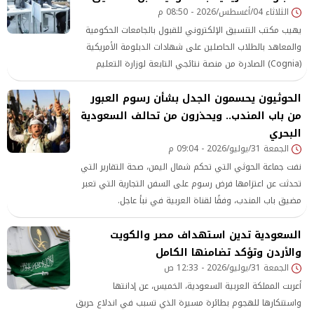
الثلاثاء 04/أغسطس/2026 - 08:50 م
يهيب مكتب التنسيق الإلكتروني للقبول بالجامعات الحكومية
والمعاهد بالطلاب الحاصلين على شهادات الدبلومة الأمريكية
(Cognia) الصادرة من منصة نتائجي التابعة لوزارة التعليم
بالمملكة العربية السعودية، ضرورة مراجعة بيانات الشهادات
الحوثيون يحسمون الجدل بشأن رسوم العبور
قبل اعتمادها وتصديقها من الجهات المختصة، وقبل تقديمها
من باب المندب.. ويحذرون من تحالف السعودية
لمكتب التنسيق، وذلك في ضوء ما تبين من وجود اختلافات بين
الشهادات المقدمة لمكتب التنسيق فيما يتعلق بالدرجة
البحري
الموزونة لبعض ال
الجمعة 31/يوليو/2026 - 09:04 م
نفت جماعة الحوثي التي تحكم شمال اليمن، صحة التقارير التي
تحدثت عن اعتزامها فرض رسوم على السفن التجارية التي تعبر
مضيق باب المندب، وفقًا لقناة العربية في نبأ عاجل.
السعودية تدين استهداف مصر والكويت
والأردن وتؤكد تضامنها الكامل
الجمعة 31/يوليو/2026 - 12:33 ص
أعربت المملكة العربية السعودية، الخميس، عن إدانتها
واستنكارها للهجوم بطائرة مسيرة الذي تسبب في اندلاع حريق