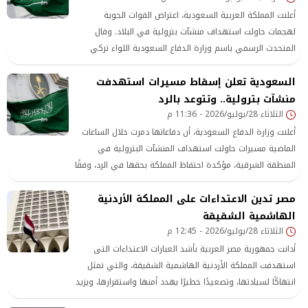
أعلنت المملكة العربية السعودية، اعتراض القوات الجوية
لهجمات حاولت استهداف منشآت بترولية في البلاد. وقال
المتحدث الرسمي باسم وزارة الدفاع السعودية اللواء تركي
المالكي، إن الدفاعات الجوية اعترضت ودمرت عددا من المسيّرات،
السعودية تعلن إسقاط مسيرات استهدفت
خلال الساعات الماضية، حاولت استهداف المنشآت البترولية في
المنطقة الشرقية. ‏وأوضح
منشآت بترولية.. وتتوعد بالرد
الثلاثاء 28/يوليو/2026 - 11:36 م
أعلنت وزارة الدفاع السعودية، أن دفاعاتها دمرت خلال الساعات
الماضية مسيرات حاولت استهداف المنشآت البترولية في
المنطقة الشرقية، مؤكدة احتفاظ المملكة بحقها في الرد، وفقًا
لوسائل إعلام عربية
مصر تدين الاعتداءات على المملكة الأردنية
الهاشمية الشقيقة
الثلاثاء 28/يوليو/2026 - 12:45 م
أدانت جمهورية مصر العربية بأشد العبارات الاعتداءات التى
استهدفت المملكة الأردنية الهاشمية الشقيقة، والتي تمثل
انتهاكًا لسيادتها، وتصعيدًا خطيرًا يهدد أمنها واستقرارها، ويزيد
من حدة التوتر في المنطقة