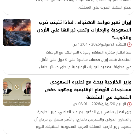
بحظر الملاحة البحرية على المملكة.
إيران تغير قواعد الاشتباك.. لماذا تتجنب ضرب
السعودية والإمارات وتصب نيرانها على الأردن
والكويت؟
الثلاثاء 21/يوليو/2026 - 12:04 ص
منذ انهيار مذكرة التفاهم وعودة المواجهة مع الولايات
المتحدة، شنت إيران هجمات مباشرة على 6 دول على الأقل،
في محاولة لتصعيد التوترات الإقليمية وإلحاق خسائر بحلفاء
واشنطن والقوات الأمريكية المنتشرة في المنطقة، إلا أن
وزير الخارجية يبحث مع نظيره السعودي
طهران تجنبت، حتى الآن،
مستجدات الأوضاع الإقليمية وجهود خفض
التصعيد في المنطقة
الإثنين 20/يوليو/2026 - 08:01 ص
جرى اتصال هاتفي بين الدكتور بدر عبد العاطي، وزير الخارجية
والتعاون الدولي والمصريين بالخارج، والأمير فيصل بن فرحان آل
سعود، وزير خارجية المملكة العربية السعودية الشقيقة، اليوم
الأحد، في إطار متابعة مستجدات الأوضاع الإقليمية وجهود