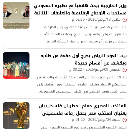
وزير الخارجية يبحث هاتفياً مع نظيره السعودي
مستجدات الأوضاع الإقليمية والعلاقات الثنائية
الإثنين 13/يوليو/2026 - 02:36 م
جرى اتصال هاتفي بين د. بدر عبد العاطي، وزير الخارجية
والتعاون الدولي والمصريين بالخارج، وصاحب السمو الأمير
فيصل بن فرحان آل سعود، وزير خارجية المملكة العربية
السعودية الشقيقة، في إطار التشاور والتنسيق المستمر بين
بيت العود الرياض يخرج أول دفعة من طلابه
البلدين الشقيقين بشأن العلاقات الثنائية وتطورات الأوضاع
الإقليمية.
ويكشف عن أقسام جديدة
الخميس 09/يوليو/2026 - 09:22 م
وشهد الحفل حضور عدد من الشخصيات الثقافية والفنية، في
مقدمتهم الأستاذ سلطان البازعي مستشار وزير الثقافة، إلى
جانب رئيس قسم التعليم في هيئة الموسيقى السعودية،
وعدد من المسؤولين والمهتمين بالشأن الثقافي والموسيقي
المنتخب المصري معلم.. مطربان فلسطينيان
يغنيان لمنتخب مصر بحفل زفاف فلسطيني
السبت 04/يوليو/2026 - 01:20 م
احتفل الشعب الفلسطيني بعد فوز المنتخب المصري على