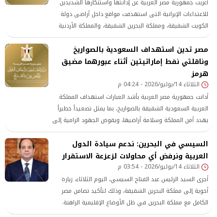
أعربت جمهورية مصر العربية عن إدانتها واستنكارها الشديدين
للاعتداءات الإيرانية التى استهدفت مواقع داخل أراضى دولة
الكويت الشقيقة، ومملكة البحرين الشقيقة، والمملكة الأردنية
الهاشمية الشقيقة، باعتبارها انتهاكًا لسيادة الدول الثلاث
مصر تدين استهداف السعودية بالصواريخ
وسلامة أراضيها، وتصعيدًا خطيرًا من شأنه تعميق حالة التوتر
في المنطقة وتهديد أمنها واستقرارها
وناقلتي نفط إماراتيتين أثناء عبورهما مضيق
هرمز
الثلاثاء 14/يوليو/2026 - 04:24 م
أدانت جمهورية مصر العربية بأشد العبارات استهداف المملكة
العربية السعودية الشقيقة بالصواريخ، بما يمثل تصعيداً خطيراً
يهدد أمن المملكة وسلامة أراضيها، ويقوض الجهود الرامية إلى
خفض التوتر والحفاظ على الأمن والاستقرار الإقليمي
السيسي في البحرين: ندعم سيادة الدول
العربية ونرفض أي محاولات لزعزعة الاستقرار
الثلاثاء 14/يوليو/2026 - 03:54 م
أجرى السيد الرئيس عبد الفتاح السيسي، اليوم الثلاثاء، زيارة
أخوية إلى مملكة البحرين الشقيقة، وذلك لتأكيد تضامن مصر
الكامل مع مملكة البحرين في ظل الأوضاع الإقليمية الراهنة.