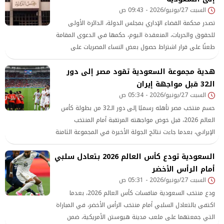
السبت 27/يونيو/2026 - 09:43 ص
تصدر محكمة القضاء الإداري بمجلس الدولة، الدائرة الأولى
للحقوق والحريات، المنعقدة اليوم، حكمها في الدعوى المقامة
طعنًا على قرار اشتراط حصول بعض النساء المصريات على
تصريح سفر مسبق ومُسبب قبل التوجه إلى المملكة العربية
هدية مجموعة السعودية تقود مصر إلى دور
السعودية، سواء بغرض الزيارة أو العمل.
الـ32 قبل مواجهة إيران
السبت 27/يونيو/2026 - 05:34 ص
حسم منتخب مصر تأهله رسميًا إلى دور الـ32 من بطولة كأس
العالم 2026، قبل خوض مواجهته المرتقبة أمام المنتخب
الإيراني، بعدما جاءت نتائج الجولة الأخيرة في المجموعة الثامنة
لتمنح الفراعنة دفعة قوية في حسابات التأهل، خاصة فيما
السعودية تودع كأس العالم 2026 بتعادل سلبي
يتعلق بترتيب أفضل المنتخبات صاحبة المركز الثالث.
أمام الرأس الأخضر
السبت 27/يونيو/2026 - 05:31 ص
ودع منتخب السعودية منافسات كأس العالم 2026، بعدما
اكتفى بالتعادل السلبي أمام منتخب الرأس الأخضر، في المباراة
التي جمعتهما على ملعب مدينة هيوستن الأمريكية، ضمن