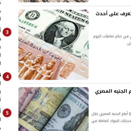
ك
ج
. تعرف على أحدث
ا
أ
3
ي في ختام تعاملات اليوم
ط
ب
ا
ا
4
ل
م الجنيه المصري
و
ت
أ
5
ا أمام الجنيه المصري خلال
أغسطس 2026، وفقًا لآخر تحديثات البنوك العاملة في
خ