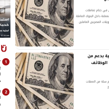
ي في ختام تعاملات
الصرف المعلنة داخل البنوك العاملة
ويلات المصريين العاملين
 النقد الأجنبي خلال
ية بدعم من
«
1
 الوظائف
ي
ل
م
م سلة من العملات
ر
2
ا
ف