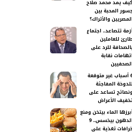
يف يمد محمد صلاح
سور المحبة بين
لمصريين والأتراك؟
زمة تتصاعد.. اجتماع
ارئ للعاملين
الصحافة للرد على
تهامات نقابة
لصحفيين
6 أسباب غير متوقعة
لدوخة المفاجئة
نصائح تساعد على
خفيف الأعراض
برزها الماء بيتخن ومنع
الدهون بيخسس.. 9
رافات تغذية على