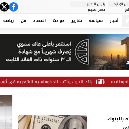
 الإدارة
رئيس التحرير
ter
cebook
م
نصر نعيم
أخبار
سياسة
تقارير
حوادث
اقتصاد
فن
رياضة
رائد الديب يكتب: الدبلوماسية الشعبية في ثوب كرة القدم.. ك
 بالبنوك..
بي