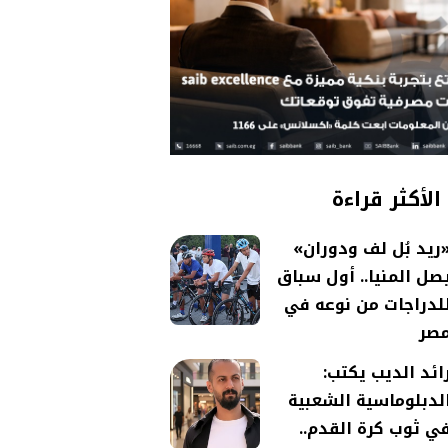
الأكثر قراءة
ريد بُل لف ودوران»
صل المنيا.. أول سباق
لدراجات من نوعه في
صر
ائد الديب يكتب:
لدبلوماسية الشعبية
ي ثوب كرة القدم..