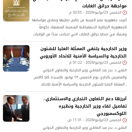
مواجهة حرائق الغابات
الخميس 23/يوليو/2026 - 02:55 م
أعربت جمهورية مصر العربية عن خالص تعازيها وصادق مواساتها
للجمهورية الجزائرية الديمقراطية الشعبية الشقيقة، حكومةً
وشعبًا، في ضحايا حرائق الغابات التي اجتاحت عددًا من الولايات
الجزائرية، وأسفرت عن سقوط عدد من الضحايا والمصابين.
وزير الخارجية يلتقي الممثلة العليا للشئون
الخارجية والسياسة الأمنية للاتحاد الأوروبي
الخميس 23/يوليو/2026 - 01:22 م
التقى د. بدر عبد العاطي وزير الخارجية والتعاون الدولي
والمصريين بالخارج، يوم الخميس ٢٣ يوليو، بالسيدة كايا كالاس
، الممثلة العليا للشئون الخارجية والسياسة الأمنية للاتحاد
الأوروبي، وذلك على هامش مشاركته في الاجتماع الوزاري
أبرزها دعم التعاون التجاري والاستثماري..
لمنظمة دول جنوب شرق آسيا (الآسيان) المنعقد في مانيلا،
تفاصيل لقاء وزير الخارجية ونظيره
اللوكسمبورجي
الخميس 23/يوليو/2026 - 11:31 ص
التقى د. بدر عبد العاطي وزير الخارجية والتعاون الدولي