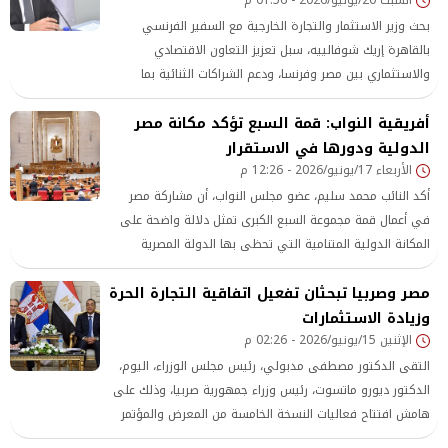
بحث وزير الاستثمار والتجارة الخارجية مع السفير الفرنسي
بالقاهرة إريك شوفالييه، سبل تعزيز التعاون الاقتصادي
والاستثماري بين مصر وفرنسا، ودعم الشراكات الثنائية بما
يسهم في جذب المزيد من الاستثمارات الأجنبية المباشرة خلال
أفريقية النواب: قمة السبع تؤكد مكانة مصر
الفترة المقبلة.
الدولية ودورها في الاستقرار
الأربعاء 17/يونيو/2026 - 12:26 م
أكد النائب محمد سليم، عضو مجلس النواب، أن مشاركة مصر
في أعمال قمة مجموعة السبع الكبرى تمثل دلالة واضحة على
المكانة الدولية المتنامية التي تحظى بها الدولة المصرية
بقيادة الرئيس عبد الفتاح السيسي، وتعكس حجم الثقة التي
مصر وصربيا تبحثان تفعيل اتفاقية التجارة الحرة
وزيادة الاستثمارات
الإثنين 15/يونيو/2026 - 02:26 م
التقى الدكتور مصطفى مدبولي، رئيس مجلس الوزراء، اليوم،
الدكتور ديورو ماتسوت، رئيس وزراء جمهورية صربيا، وذلك على
هامش افتتاح فعاليات النسخة الخامسة من المعرض والمؤتمر
الطبي الأفريقي Africa Health ExCon 2026 .