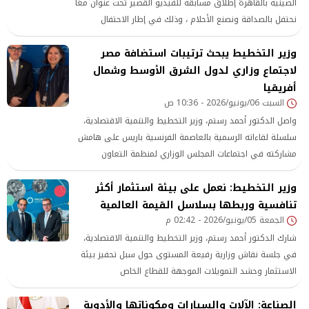
الصينية بالقاهرة إطلاق مسابقة للفيديو القصير تحت عنوان معًا
نحتفل بالصداقة ونصنع الأحلام ، وذلك في إطار الاحتفال
بالذكرى الـ70 لإقامة العلاقات الدبلوماسية بين مصر والصين،
وزير التخطيط يبحث ترتيبات استضافة مصر
وكذلك
لاجتماع وزاري لدول الشرق الأوسط وشمال
أفريقيا
السبت 06/يونيو/2026 - 10:36 ص
واصل الدكتور أحمد رستم، وزير التخطيط والتنمية الاقتصادية،
سلسلة لقاءاته الرسمية بالعاصمة الفرنسية باريس على هامش
مشاركته في اجتماعات المجلس الوزاري لمنظمة التعاون
الاقتصادي والتنمية (OECD)،
وزير التخطيط: نعمل على بيئة استثمار أكثر
تنافسية وربطها بسلاسل القيمة العالمية
الجمعة 05/يونيو/2026 - 02:42 م
شارك الدكتور أحمد رستم، وزير التخطيط والتنمية الاقتصادية،
في جلسة نقاش وزارية رفيعة المستوى حول سبل تحفيز بيئة
الاستثمار وحشد التمويلات الموجهة للقطاع الخاص
الصناعة: الآلات والسيارات ومكوناتها والأدوية