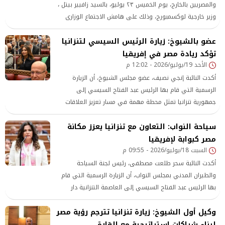
والمصريين بالخارج، يوم الخميس ٢٣ يوليو، بالسيد زافيير بيتل ،
وزير خارجية لوكسمبورج، وذلك على هامش الاجتماع الوزارى
لمنظمة دول جنوب شرق اسيا (الآسيان
عضو بالشيوخ: زيارة الرئيس السيسي لتنزانيا
تؤكد ريادة مصر في إفريقيا
الأحد 19/يوليو/2026 - 12:02 م
أكدت النائبة إنجي نصيف، عضو مجلس الشيوخ، أن الزيارة
الرسمية التي قام بها الرئيس عبد الفتاح السيسي إلى
جمهورية تنزانيا تمثل محطة مهمة في مسار تعزيز العلاقات
المصرية الأفريقية، وتجسد توجه الدولة المصرية نحو ترسيخ
سياحة النواب: التعاون مع تنزانيا يعزز مكانة
الشراكات
مصر كبوابة لإفريقيا
السبت 18/يوليو/2026 - 09:55 م
أكدت النائبة سحر طلعت مصطفى، رئيس لجنة السياحة
والطيران المدني بمجلس النواب، أن الزيارة الرسمية التي قام
بها الرئيس عبد الفتاح السيسي إلى العاصمة التنزانية دار
السلام، ولقاءه بالرئيسة الدكتورة سامية صلوحو حسن، تمثل
وكيل أول الشيوخ: زيارة تنزانيا تترجم رؤية مصر
خطوة
لبناء شراكات استراتيجية مع القارة