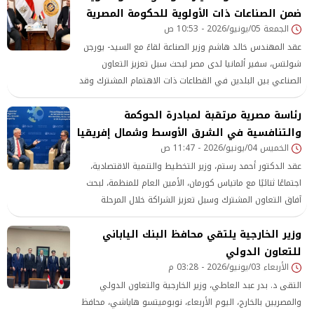
ضمن الصناعات ذات الأولوية للحكومة المصرية
الجمعة 05/يونيو/2026 - 10:53 ص
عقد المهندس خالد هاشم وزير الصناعة لقاءً مع السيد- يورجن
شولتس، سفير ألمانيا لدى مصر لبحث سبل تعزيز التعاون
الصناعي بين البلدين في القطاعات ذات الاهتمام المشترك وقد
حضر الاجتماع الدكتور- أحمد مغاوري، مساعد الوزير للتعاون
رئاسة مصرية مرتقبة لمبادرة الحوكمة
الدولي وعدد من قيادات الوزارة.
والتنافسية في الشرق الأوسط وشمال إفريقيا
الخميس 04/يونيو/2026 - 11:47 ص
عقد الدكتور أحمد رستم، وزير التخطيط والتنمية الاقتصادية،
اجتماعًا ثنائيًا مع ماتياس كورمان، الأمين العام للمنظمة، لبحث
آفاق التعاون المشترك وسبل تعزيز الشراكة خلال المرحلة
المقبلة.
وزير الخارجية يلتقي محافظ البنك الياباني
للتعاون الدولي
الأربعاء 03/يونيو/2026 - 03:28 م
التقى د. بدر عبد العاطي، وزير الخارجية والتعاون الدولي
والمصريين بالخارج، اليوم الأربعاء، نوبوميتسو هاياشي، محافظ