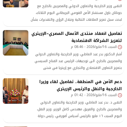
التقى وزير الخارجية والتعاون الدولي والمصريين بالخارج مع
جوناثان باول مستشار الأمن القومي البريطاني اليوم الثلاثاء،
لبحث سبل تعزيز العلاقات الثنائية وتبادل الرؤى والتقديرات بشأن
مستجدات الأوضاع الإقليمية والدولية.
تفاصيل انعقاد منتدى الأعمال المصري–الإريتري
لتعزيز الشراكة الاقتصادية
السبت 16/مايو/2026 - 08:46 م
أشار الدكتور بدر عبد العاطي، وزير الخارجية والتعاون الدولي
والمصريين بالخارج، الى توجيهات الرئيس عبد الفتاح السيسي
بتعزيز التعاون الاقتصادي والتجاري مع إريتريا في شتى
المجالات بما يحقق المصالح المشتركة للبلدين.
دعم الأمن في المنطقة.. تفاصيل لقاء وزيرا
الخارجية والنقل والرئيس الإريتري
السبت 16/مايو/2026 - 01:42 م
التقى د. بدر عبد العاطي، وزير الخارجية والتعاون الدولي
والمصريين بالخارج، والفريق مهندس كامل الوزير، وزير النقل،
اليوم السبت ١٦ مايو بالرئيس أسياس أفورقي، رئيس دولة
إريتريا