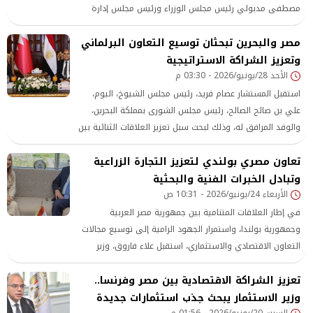
مصطفى مدبولي رئيس مجلس الوزراء ورئيس مجلس إدارة
جهاز تنمية المشروعات
مصر والبحرين تبحثان توسيع التعاون البرلماني
وتعزيز الشراكة الاستراتيجية
الأحد 28/يونيو/2026 - 03:30 م
استقبل المستشار عصام فريد، رئيس مجلس الشيوخ، اليوم،
علي بن صالح الصالح، رئيس مجلس الشورى بمملكة البحرين،
والوفد المرافق له، وذلك لبحث سبل تعزيز العلاقات الثنائية بين
جمهورية مصر
تعاون مصري بولندي لتعزيز التجارة الزراعية
وتبادل الخبرات الفنية والبحثية
الأربعاء 24/يونيو/2026 - 10:31 ص
في إطار العلاقات المتنامية بين جمهورية مصر العربية
وجمهورية بولندا، واستمرار الجهود الرامية إلى توسيع مجالات
التعاون الاقتصادي والاستثماري، استقبل علاء فاروق، وزير
الزراعة واستصلاح الأراضي، وفدًا بولنديًا رفيع المستوى برئاسة
تعزيز الشراكة الاقتصادية بين مصر وفرنسا..
نائب وزير الزراعة والتنمية الريفية وأمين الدولة بجمهورية بولندا،
وذلك بحضور سفير بولندا لدى القاهرة وعدد من القيادات
وزير الاستثمار يبحث جذب استثمارات جديدة
السبت 20/يونيو/2026 - 01:56 م