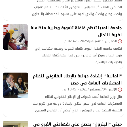
شهد الدكتور محمد أنيس، السكرتير العام للمحافظة، الحفل
الختامي للمعسكر الشبابى التطوعى الثالث تحت شعار “شباب
واحد.. وطن واحد”، والذي أقيم على مسرح المحافظة، بالتعاون
بين اتحاد “بشبابها” والإدارة المركزية للبرلمان والتعليم المدني
جامعة المنيا تنظم قافلة تنموية وطبية متكاملة
بوزارة الشباب والرياضة، وبمشاركة وفود شبابية من مختلف
لقرية النحال
محافظات الجمهورية.
الخميس 11/سبتمبر/2025 - 02:47 م
نظمت جامعة المنيا، اليوم، قافلة تنموية وطبية متكاملة إلى
قرية النحال بمركز أبو قرقاص، في إطار مشاركتها الفاعلة
بالمبادرات الرئاسية
"المالية": إشادة دولية بالإطار القانوني لنظام
المشتريات العامة في مصر
الإثنين 04/أغسطس/2025 - 10:45 ص
قال وزير المالية أحمد كجوك، إن الإطار القانوني لنظام
المشتريات العامة في مصر، حظى بإشادة دولية في تقرير بنك
التنمية الجديد لدول البريكس، الذي أوضح أن القانون المصري
للتعاقدات العامة يتوافق مع سياساته وأفضل الممارسات
مبنى “البترول” يحصل على شهادتي الأيزو في
العالمية، وأنه يمكن تطبيق الأحكام والضوابط والإجراءات