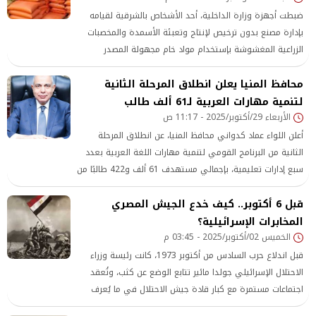
ضبطت أجهزة وزارة الداخلية، أحد الأشخاص بالشرقية لقيامه
بإدارة مصنع بدون ترخيص لإنتاج وتعبئة الأسمدة والمخصبات
الزراعية المغشوشة بإستخدام مواد خام مجهولة المصدر
محافظ المنيا يعلن انطلاق المرحلة الثانية
لتنمية مهارات العربية لـ61 ألف طالب
الأربعاء 29/أكتوبر/2025 - 11:17 ص
أعلن اللواء عماد كدواني محافظ المنيا، عن انطلاق المرحلة
الثانية من البرنامج القومي لتنمية مهارات اللغة العربية بعدد
سبع إدارات تعليمية، بإجمالي مستهدف 61 ألف و422 طالبًا من
الصف الثالث إلى الصف السادس الابتدائي.
قبل 6 أكتوبر.. كيف خدع الجيش المصري
المخابرات الإسرائيلية؟
الخميس 02/أكتوبر/2025 - 03:45 م
قبل اندلاع حرب السادس من أكتوبر 1973، كانت رئيسة وزراء
الاحتلال الإسرائيلي جولدا مائير تتابع الوضع عن كثب، وتُعقد
اجتماعات مستمرة مع كبار قادة جيش الاحتلال في ما يُعرف
بـ«مطبخها السياسي»، لتقييم الموقف العسكري للجيش