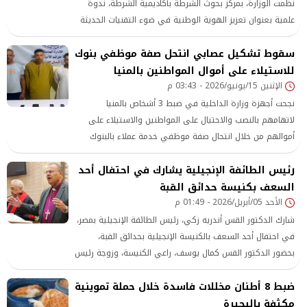
نظمت الوزارة، بمركز بحوث الشرطة بأكاديمية الشرطة، ندوة
علمية بعنوان تعزيز الهوية الوطنية في ضوء التقنيات الحديثة
ومقتضيات الأمن القومي ، بمشاركة ممثلين عن مختلف فئات
سقوط تشكيل عصابي انتحل صفة موظفي بنوك
المجتمع.
للاستيلاء على أموال المواطنين بالمنيا
الإثنين 15/يونيو/2026 - 03:43 م
نجحت أجهزة وزارة الداخلية في ضبط 3 أشخاص بالمنيا
لاتهامهم بالنصب والاحتيال على المواطنين والاستيلاء على
أموالهم من خلال انتحال صفة موظفي خدمة عملاء بالبنوك
المختلفة.
رئيس الطائفة الإنجيلية يشارك في احتفال أحد
السعف بكنيسة حدائق القبة
الأحد 05/أبريل/2026 - 01:49 م
شارك الدكتور القس أندريه زكي، رئيس الطائفة الإنجيلية بمصر،
في احتفال أحد السعف بالكنيسة الإنجيلية بحدائق القبة،
بحضور الدكتور القس كمال يوسف، راعي الكنيسة، وزوجة رئيس
الطائفة الإنجيلية الأستاذة هالة توما، مديرة مدرسة نيو
ضبط 8 أطنان مخللات فاسدة خلال حملة تموينية
رمسيس، وبمشاركة كبيرة من شعب الكنيسة.
مكثفة بالبحيرة