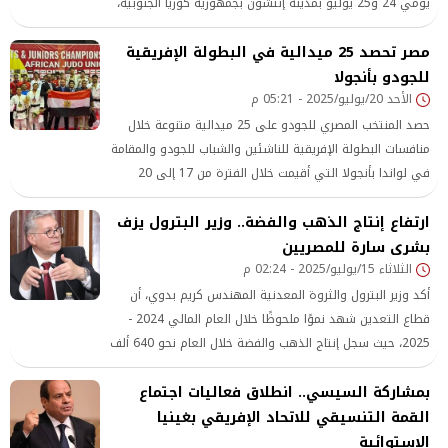
يومي 24 و25 يوليو بمدينة إنتشون بجمهورية كوريا الجنوبية،
وذلك في إطار حرص وزارة الطيران المدني على تعزيز التعاون
مصر تحصد 25 ميدالية في البطولة الإفريقية
الدولي وتبادل الخبرات مع مختلف الدول والمنظمات العالمية
للجودو بأنجولا
المعنية بصناعة الطيران.
الأحد 20/يوليو/2025 - 05:21 م
حصد المنتخب المصري للجودو على 25 ميدالية متنوعة خلال
منافسات البطولة الإفريقية للناشئين والشباب للجودو والمقامة
في لواندا بأنجولا التي أقيمت خلال الفترة من 17 إلى 20
يوليو الجاري.
ارتفاع إنتاج الذهب والفضة.. وزير البترول يزف
بشرى سارة للمصريين
الثلاثاء 15/يوليو/2025 - 02:24 م
أكد وزير البترول والثروة المعدنية المهندس كريم بدوي، أن
قطاع التعدين شهد نموًا ملحوظًا خلال العام المالي 2024 -
2025، حيث سجل إنتاج الذهب والفضة خلال العام نحو 640 ألف
أوقية، بزيادة قدرها 14% مقارنة بالعام السابق، فيما بلغت
بمشاركة السيسي.. انطلاق فعاليات اجتماع
قيمة المبيعات الإجمالية لهما حوالي 1.5 مليار دولار، بزيادة
بلغت 57%.
القمة التنسيقي للاتحاد الإفريقي بغينيا
الاستوائية