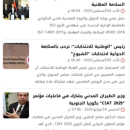
السلامة المهنية
المصرية للمشتريات العامة فيما
الأحد 03/أغسطس/2025 - 06:04 م
حصل مبنى وزارة البترول والثروة المعدنية بالحي الحكومي
بالعاصمة الإدارية الجديدة على شهادتي الأيزو ISO
45001:2018 للسلامة والصحة المهنية، وISO 14001:2015
للإدارة البيئية، ليصبح بذلك أول مبنى في الحي الحكومي
رئيس "الوطنية للانتخابات": نرحب بالمتابعة
يحصل على هذا الاعتماد الدولي.
الدولية لانتخابات "الشيوخ"
الأحد 03/أغسطس/2025 - 05:40 م
أكد المستشار حازم بدوي رئيس الهيئة الوطنية للانتخابات، أن
تصويت المصريين في الخارج بانتخابات مجلس الشيوخ، والذي
جرى على مدى اليومين الماضيين، شهد مشاركة جادة وفاعلة
من أبناء مصر في الخارج، معربا عن ترحيب الهيئة بمشاركة
وزير الطيران المدني يشارك في فاعليات مؤتمر
العديد من المؤسسات العربية والأفريقية والدولية المرموقة،
"CIAT 2025" بكوريا الجنوبية
في متابعة الاستحقاق الانتخابي داخل مصر.
الخميس 24/يوليو/2025 - 07:06 م
شارك الدكتور سامح الحفني، وزير الطيران المدني، في فعاليات
مؤتمر التعاون الدولي للنقل الجوي CIAT 2025 ، الذي عُقد