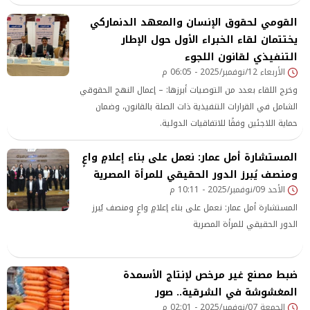
الاستراتيجية إلى تقوية احتياطيات البنوك المركزية، وتقليل
القومي لحقوق الإنسان والمعهد الدنماركي
الاعتماد على مراكز التكرير والتداول خارج إفريقيا ، وإضفاء الطابع
الرسمي على منظومة
يختتمان لقاء الخبراء الأول حول الإطار
التنفيذي لقانون اللجوء
الأربعاء 12/نوفمبر/2025 - 06:05 م
وخرج اللقاء بعدد من التوصيات أبرزها: – إعمال النهج الحقوقي
الشامل في القرارات التنفيذية ذات الصلة بالقانون، وضمان
حماية اللاجئين وفقًا للاتفاقيات الدولية.
المستشارة أمل عمار: نعمل على بناء إعلامٍ واعٍ
ومنصف يُبرز الدور الحقيقي للمرأة المصرية
الأحد 09/نوفمبر/2025 - 10:11 م
المستشارة أمل عمار: نعمل على بناء إعلامٍ واعٍ ومنصف يُبرز
الدور الحقيقي للمرأة المصرية
ضبط مصنع غير مرخص لإنتاج الأسمدة
المغشوشة في الشرقية.. صور
الجمعة 07/نوفمبر/2025 - 02:01 م