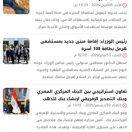
الأحد 05/أبريل/2026 - 10:29 ص
نجحت مديرية التموين بمحافظة البحيرة في ضبط كمية كبيرة
من المخللات غير الصالحة للاستهلاك الآدمي، وذلك خلال حملة
تفتيشية موسعة استهدفت الأسواق ومخازن الأغذية بمركز
شبراخيت.
رئيس الوزراء: إقامة مبنى جديد بمستشفى
هرمل بطاقة 108 أسرة
السبت 10/يناير/2026 - 02:02 م
استهل الدكتور مصطفى مدبولي، رئيس مجلس الوزراء، جولته
اليوم بعددٍ من المنشآت الصحية بمحافظتي القاهرة والجيزة،
بتفقد مستشفى أورام دار السلام (هرمل سابقا)، لمتابعة
مستوى الخدمات الطبية المقدمة بالمستشفى؛ والتعرف على
تعاون استراتيجي بين البنك المركزي المصري
موقف أعمال التطوير ورفع الكفاءة الجاري تنفيذها به. وكان
في استقباله لدى وصوله مقر مستشفى
وبنك التصدير الإفريقي لإنشاء بنك للذهب
الثلاثاء 30/ديسمبر/2025 - 10:55 ص
وقع البنك المركزي المصري وبنك التصدير والاستيراد الإفريقي
أفريكسيم بنك ، أمس مذكرة تفاهم لإنشاء بنك متخصص في
الذهب على مستوى القارة الإفريقية ، وتهدف هذه المبادرة