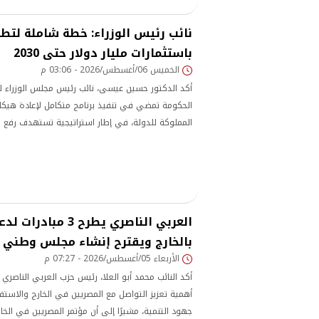
نائب رئيس الوزراء: خطة شاملة لتط
باستثمارات مليار دولار حتى 2030
الخميس 06/أغسطس/2026 - 03:06 م
أكد الدكتور حسين عيسى، نائب رئيس مجلس الوزراء لل
الحكومة تمضي في تنفيذ برنامج متكامل لإعادة هيكلة
المملوكة للدولة، في إطار استراتيجية تستهدف رفع 
وتحسين أدائها المالي والتشغيلي، بما يسهم في تع
الأصول العامة، التحول الرقمي داخل المنشآت
العربي الناصري يطرح 3 
بالخارج ويقترح إنشاء مجلس وطني
الأربعاء 05/أغسطس/2026 - 07:27 م
أكد النائب محمد أبو العلا، رئيس حزب العربي الناص
أهمية تعزيز التواصل مع المصريين في الخارج والاست
جهود التنمية، مشيرًا إلى أن مؤتمر المصريين في الخا