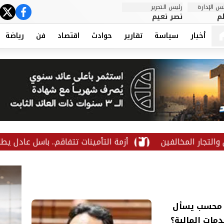
 الإدارة
رئيس التحرير
ter
cebook
م
نصر نعيم
أخبار
سياسة
تقارير
حوادث
اقتصاد
فن
رياضة
ن
أزمة التأمينات تتفاقم.. باسل عادل يطالب بكشف حقي
 لـ77.6%.. أيمن محسب يسأل
دمات المالية؟