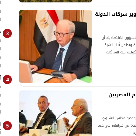
ا
ب
وير شركات الدولة
ا
م
3
شؤون الاقتصادية، أن
و
 وتطوير أداء الشركات
ا
كفاءة تلك الشركات
ب
ظيم الاستفادة من
ا
أ
4
ب
مبادرات لدعم المصريين
ب
و
ا
ري وعضو مجلس الشيوخ،
5
فادة من خبراتهم في دعم
أ
رج