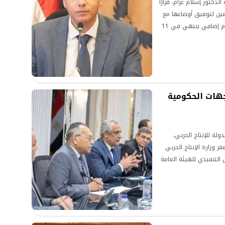
لدكتور إسلام عزام، قرارًا
أمين لتوفيق أوضاعها مع
قانون التأمين الموحد رقم (155) لسنة 2024، لمدة عام إضافي ينتهي في 11
لجهات الحكومية
لة للإنتاج الحربي،
قر وزارة الإنتاج الحربي
التنفيذي للهيئة العامة
الوزارتين، لبحث آليات
لقدرات الوطنية لشركات