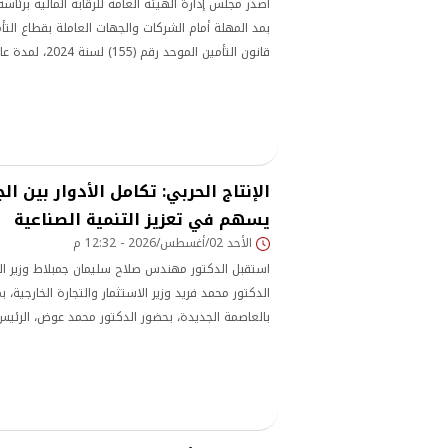
أصدر مجلس إدارة الهيئة العامة للرقابة المالية برئاسة ا
بمد المهلة أمام الشركات والجهات العاملة بقطاع الت
يوليو 2027.
الإنتاج الحربي: تكامل الأدوار بين ا
يسهم في تعزيز التنمية الصناعية
الأحد 02/أغسطس/2026 - 12:32 م
استقبل الدكتور مهندس صلاح سليمان جمبلاط وزير الدو
الدكتور محمد فريد وزير الاستثمار والتجارة الخارجية، بم
بالعاصمة الجديدة، بحضور الدكتور محمد عوض، الرئيس 
للاستثمار والمناطق الحرة، وعدد من قيادات ومسؤولي 
تعزيز التعاون المشترك بين الوزارتين بالاستفادة من ا
ووحدات الإنتاج الحربي