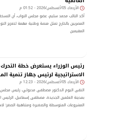
العالمية
الأربعاء 05/أغسطس/2026 - 01:52 م
أكد النائب محمد سليم، عضو مجلس النواب، أن النسخة
المصريين بالخارج تمثل منصة وطنية مهمة لتعزيز التواص
المقيمين
رئيس الوزراء يستعرض خطة التحرك و
الاستراتيجية لرئيس جهاز تنمية ال
الأربعاء 05/أغسطس/2026 - 12:23 م
التقى اليوم الدكتور مصطفى مدبولي، رئيس مجلس الو
بمدينة العلمين الجديدة، مصطفى إسماعيل، الرئيس ال
المشروعات المتوسطة والصغيرة ومتناهية الصغر؛ لا
والرؤية الاستراتيجية خلال الفترة المقبلة.