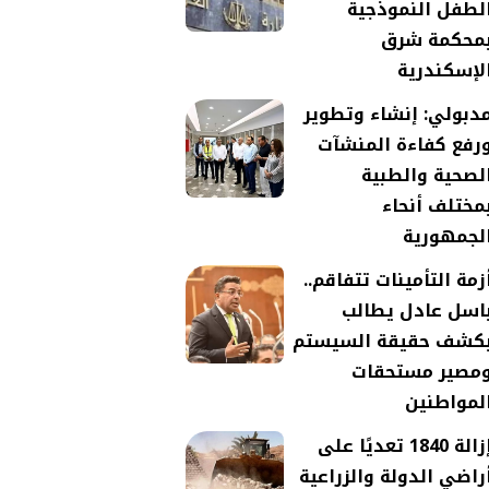
لطفل النموذجية
محكمة شرق
لإسكندرية
دبولي: إنشاء وتطوير
رفع كفاءة المنشآت
لصحية والطبية
مختلف أنحاء
لجمهورية
زمة التأمينات تتفاقم..
اسل عادل يطالب
كشف حقيقة السيستم
مصير مستحقات
لمواطنين
إزالة 1840 تعديًا على
راضي الدولة والزراعية