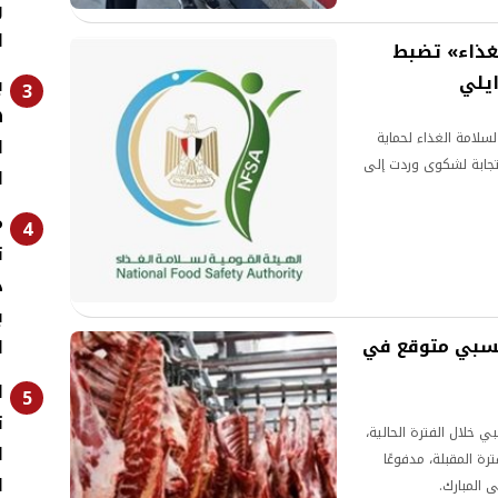
و
ا
غذاء» تضبط
ايلي
ب
3
ه
لسلامة الغذاء لحماية
ا
جابة لشكوى وردت إلى
ا
م
4
ت
د
ب
 نسبي متوقع في
ا
ا
5
ت
خلال الفترة الحالية،
ا
ة المقبلة، مدفوعًا
ا
 المبارك.