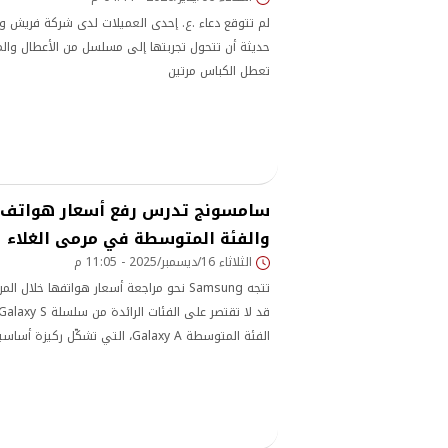
لم تتوقع دعاء .ع. إحدى العميلات لدى شركة فريش و
حديثة أن تتحول تجربتها إلى مسلسل من الأعطال والم
تعطل الكباس مرتين
والفئة المتوسطة في مرمى الغلاء
الثلاثاء 16/ديسمبر/2025 - 11:05 م
تتجه Samsung نحو مراجعة أسعار هواتفها خلا
الفئة المتوسطة Galaxy A، التي تشكّل
العديد من الأسواق. وبحسب تسريبات حديثة، تدرس س
من طرازات Galaxy A الحالية