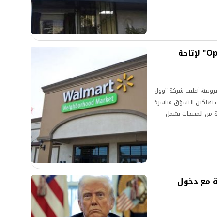
«وول مارت» تعقد شراكة مع "OpenAI" لإتاحة
رونية، أعلنت شركة "وول
جية مع "OpenAI"، تتيح للمستهلكين التسوّق مباشرة
 من المنتجات تشمل
ية الدفع الفوري داخل
ية مع دخول