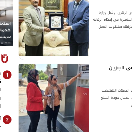
ي الزهري، وكيل وزارة
المتميزة في إحكام الرقابة
ارتقاء بمنظومة العمل
 تعزيز الأمن الغذائي
 البنزين
ن
1
ا
 الحملات التفتيشية
ر
ة، لضمان جودة السلع
ا
ت
2
«