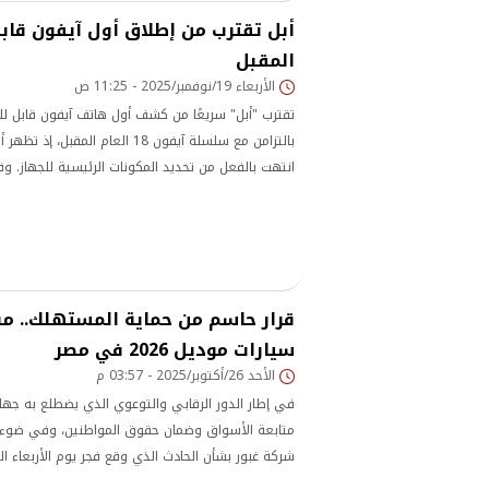
أبل تقترب من إطلاق أول آيفون قاب
المقبل
الأربعاء 19/نوفمبر/2025 - 11:25 ص
تقترب "أبل" سريعًا من كشف أول هاتف آيفون قابل ل
بالتزامن مع سلسلة آيفون 18 العام الم
انتهت بالفعل من تحديد المكونات الرئيسية للجهاز. وقد
عدد من المورّدين، أبرزهم "سامسونغ" التي ستتولى 
الهاتف القابل للطي،
قرار حاسم من حماية المستهلك.. م
سيارات موديل 2026 في مصر
الأحد 26/أكتوبر/2025 - 03:57 م
في إطار الدور الرقابي والتوعوي الذي يضطلع به جه
متابعة الأسواق وضمان حقوق المواطنين، وفي ضوء ال
شركة غبور بشأن الحادث الذي وقع فجر يوم الأربعاء ا
الصحراوي، تابع الجهاز باهتمام بالغ حادث تصادم إحدى