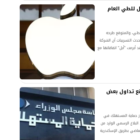
ل للطي العام
لطي، والمتوقع طرحه
قبل، إذ تظهر أحدث التسريبات أن الشركة
 أبرمت "أبل" اتفاقاتها مع
وحدها توفير شاشات
نع تداول بعض
از حماية المستهلك في
بلاغ الرسمي الوارد من
لماضي بطريق الإسكندرية