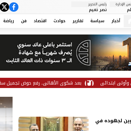
 الإدارة
رئيس التحرير
ter
cebook
م
نصر نعيم
أخبار
سياسة
تقارير
حوادث
اقتصاد
فن
رياضة
بعد شكوى الأهالي.. رفع حوض تجميل سقط على الرصي
موين لجهوده في