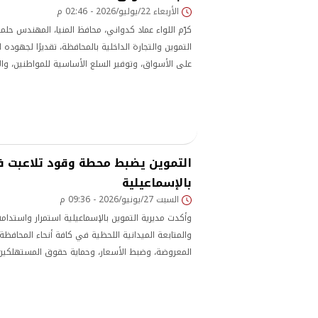
الأربعاء 22/يوليو/2026 - 02:46 م
كرّم اللواء عماد كدواني، محافظ المنيا، المهندس حلم
التموين والتجارة الداخلية بالمحافظة، تقديرًا لجهوده 
على الأسواق، وتوفير السلع الأساسية للمواطنين، وال
التمويني بمختلف مراكز وقرى المحافظة، بما أسهم في
وحماية حقوق المستهلكين.
التموين يضبط محطة وقود تلاعبت في
بالإسماعيلية
السبت 27/يونيو/2026 - 09:36 م
وأكدت مديرية التموين بالإسماعيلية استمرار واستدامة
والمتابعة الميدانية اللحظية في كافة أنحاء المحافظ
المعروضة، وضبط الأسعار، وحماية حقوق المستهلكين