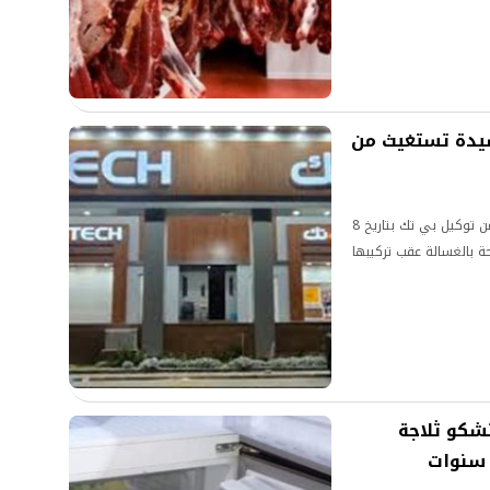
ة.. سيدة تستغيث من
أعربت عميلة عن استيائها الشديد بعد شرائها غسالة من توكيل بي تك بتاريخ 8
واضحة بالغسالة عقب تركيبها
شكو ثلاجة