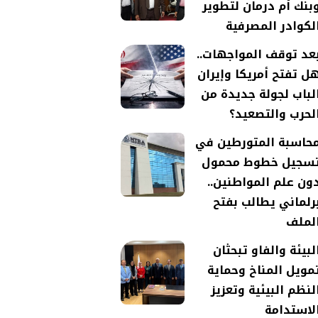
بنك أم درمان لتطوير
لكوادر المصرفية
عد توقف المواجهات..
ل تفتح أمريكا وإيران
لباب لجولة جديدة من
لحرب والتصعيد؟
حاسبة المتورطين في
سجيل خطوط محمول
ون علم المواطنين..
رلماني يطالب بفتح
لملف
لبيئة والفاو تبحثان
مويل المناخ وحماية
لنظم البيئية وتعزيز
لاستدامة