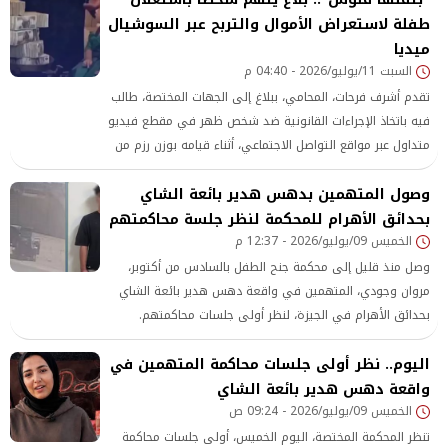
كبيرة من التعليقات، بعدما ربط البعض بين قرار الوقف وعدم ،
طفلة لاستعراض الأموال والتربح عبر السوشيال
خرجت نقابة المحامين
ميديا
السبت 11/يوليو/2026 - 04:40 م
تقدم أشرف فرحات، المحامي، ببلاغ إلى الجهات المختصة، طالب
فيه باتخاذ الإجراءات القانونية ضد شخص ظهر في مقطع فيديو
متداول عبر مواقع التواصل الاجتماعي، أثناء قيامه بوزن رزم من
الأموال على ميزان في مواجهة طفلة صغيرة، معتبرًا أن
وصول المتهمين بدهس هدير بائعة الشاي
الواقعة تمثل انتهاكًا لحقوق الطفل واستغلالًا له بهدف
تحقيق نسب مشاهدة والتربح.
بحدائق الأهرام للمحكمة لنظر جلسة محاكمتهم
الخميس 09/يوليو/2026 - 12:37 م
وصل منذ قليل إلى محكمة جنح الطفل بالسادس من أكتوبر،
مروان وجودي، المتهمين في واقعة دهس هدير بائعة الشاي
بحدائق الأهرام في الجيزة، لنظر أولى جلسات محاكمتهم.
اليوم.. نظر أولى جلسات محاكمة المتهمين في
واقعة دهس هدير بائعة الشاي
الخميس 09/يوليو/2026 - 09:24 ص
تنظر المحكمة المختصة، اليوم الخميس، أولى جلسات محاكمة