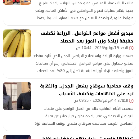
طالب النائب عماد الغنيمي، عضو مجلس النواب، بإعداد تشريع
جديد ينظم عمليات تصوير المواطنين في الأماكن العامة، ويضع
ضوابط قانونية واضحة للتعامل مع هذه الممارسات، بما يحفظ
خصوصية الأفراد ويمنع استغلال
فيديو أشعل مواقع التواصل.. الزراعة تكشف
حقيقة زيادة وزن الموز بعد الحصاد
الأحد 19/يوليو/2026 - 10:44 ص
حسمت وزارة الزراعة واستصلاح الأراضي الجدل الذي أثاره مقطع
فيديو متداول على مواقع التواصل الاجتماعي، زعم أن سباطات
الموز وأصابعه تزداد أوزانها بنسبة تصل إلى 80% بعد الحصاد،
مؤكدة أن هذه الادعاءات لا تستند إلى أي أساس علمي، وأنها
وقف محامية سوهاج يشعل الجدل.. والنقابة
مجرد معلومات مغلوطة من شأنها إثارة البلبلة بين المواطنين
والإضرار بالقطاع الزراعي.
ترد على الاتهامات وتكشف الأسباب
الثلاثاء 14/يوليو/2026 - 09:35 ص
شهدت الأيام الماضية حالة من الجدل الواسع على منصات
التواصل الاجتماعي، عقب إعادة تداول قرار صادر عن نقابة
المحامين الفرعية بمحافظة سوهاج، يقضي بوقف المحامية لؤة
خلف بكري عثمان احتياطيًا عن مزاولة مهنة المحاماة، لحين
"بتقلها فلوس".. بلاغ يتهم شخصًا باستغلال
الفصل في الدعوى التأديبية المقامة ضدها. وأثار القرار موجة