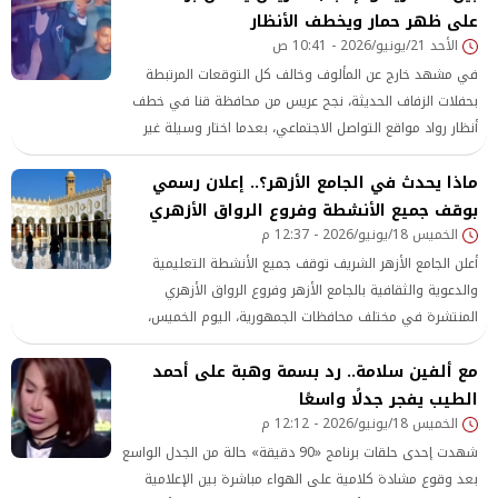
على ظهر حمار ويخطف الأنظار
ادعاءات مضللة ومزيفة ولا أساس لها من الصحة.
الأحد 21/يونيو/2026 - 10:41 ص
في مشهد خارج عن المألوف وخالف كل التوقعات المرتبطة
بحفلات الزفاف الحديثة، نجح عريس من محافظة قنا في خطف
أنظار رواد مواقع التواصل الاجتماعي، بعدما اختار وسيلة غير
تقليدية للاحتفال بليلة عمره، مفضلاً العودة إلى الأجواء
ماذا يحدث في الجامع الأزهر؟.. إعلان رسمي
الشعبية والبساطة الريفية، في لقطة أثارت موجة واسعة من
بوقف جميع الأنشطة وفروع الرواق الأزهري
التفاعل والجدل بين المتابعين. وخلال الساعات الماضية، انتشر
الخميس 18/يونيو/2026 - 12:37 م
مقطع فيديو بشكل واسع عبر منصات التواصل
أعلن الجامع الأزهر الشريف توقف جميع الأنشطة التعليمية
والدعوية والثقافية بالجامع الأزهر وفروع الرواق الأزهري
المنتشرة في مختلف محافظات الجمهورية، اليوم الخميس،
وذلك تزامنًا مع الإجازة الرسمية المقررة بمناسبة حلول العام
مع ألفين سلامة.. رد بسمة وهبة على أحمد
الهجري الجديد 1448 هـ، تنفيذًا لقرار رئيس مجلس الوزراء بشأن
العطلات الرسمية.
الطيب يفجر جدلًا واسعًا
الخميس 18/يونيو/2026 - 12:12 م
شهدت إحدى حلقات برنامج «90 دقيقة» حالة من الجدل الواسع
بعد وقوع مشادة كلامية على الهواء مباشرة بين الإعلامية