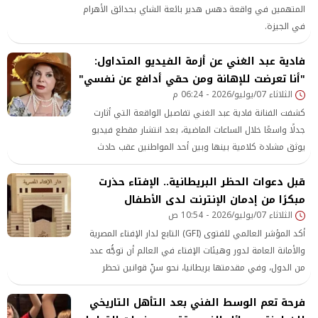
المتهمين في واقعة دهس هدير بائعة الشاي بحدائق الأهرام
في الجيزة.
فادية عبد الغني عن أزمة الفيديو المتداول:
"أنا تعرضت للإهانة ومن حقي أدافع عن نفسي"
الثلاثاء 07/يوليو/2026 - 06:24 م
كشفت الفنانة فادية عبد الغني تفاصيل الواقعة التي أثارت
جدلًا واسعًا خلال الساعات الماضية، بعد انتشار مقطع فيديو
يوثق مشادة كلامية بينها وبين أحد المواطنين عقب حادث
تصادم بسيط بين سيارتيهما، مؤكدة أن ما تم تداوله عبر مواقع
قبل دعوات الحظر البريطانية.. الإفتاء حذرت
التواصل الاجتماعي لا يعكس حقيقة ما جرى
مبكرًا من إدمان الإنترنت لدى الأطفال
الثلاثاء 07/يوليو/2026 - 10:54 ص
أكد المؤشر العالمي للفتوى (GFI) التابع لدار الإفتاء المصرية
والأمانة العامة لدور وهيئات الإفتاء في العالم أن توجُّه عدد
من الدول، وفي مقدمتها بريطانيا، نحو سنِّ قوانين تحظر
استخدام منصات التواصل الاجتماعي للأطفال دون سِنِّ السادسة
فرحة تعم الوسط الفني بعد التأهل التاريخي
عشرة هو خطوة إيجابية تعكس تحولًا نوعيًّا في السياسات