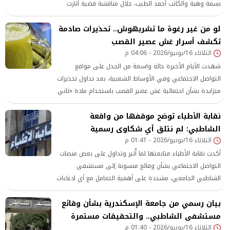
بسمة وهبة والكاتب أحمد الطيب، خلال مناقشة قضية أثارت
اهتمام الرأي العام، لتتحول أجواء الحوار من تبادل الآراء إلى
لو من غير رغوة ما تشربهوش.. تحذيرات صادمة
سجال حاد جذب انتباه المشاهدين وأشعل منصات التواصل
تكشف أسرار غش عصير القصب
الاجتماعي. وتصدر مقطع المشادة قائمة الفيديوهات الأكثر
الثلاثاء 16/يونيو/2026 - 04:06 م
تداولًا خلال الساعات الماضية، بعدما تبادل الطرفان عبارات
عكست حالة من
شهدت الأيام الأخيرة حالة واسعة من الجدل على مواقع
التواصل الاجتماعي وفي الأوساط الشعبية، بعد تداول تحذيرات
متزايدة بشأن احتمالية غش عصير القصب باستخدام مادة «ثاني
أكسيد التيتانيوم»، وهي المادة التي أثارت تساؤلات عديدة
نقابة الأطباء توضح موقفها من واقعة
حول مدى سلامة استخدامها وتأثيراتها المحتملة على صحة
الشاطبي: لم نتلق أي شكاوى رسمية
المواطنين. وتزامن انتشار هذه التحذيرات مع تزايد الإقبال على
الثلاثاء 16/يونيو/2026 - 01:41 م
عصير القصب باعتباره واحدًا من أكثر المشروبات الصيفية انتشارًا
في
أكدت نقابة الأطباء متابعتها لما أُثير وتداول على بعض منصات
التواصل الاجتماعي بشأن وقائع منسوبة إلى مستشفى
الشاطبي الجامعي، مشددة على أهمية التعامل مع أي ادعاءات
أو شكاوى تتعلق بالخدمات الطبية عبر القنوات الرسمية
بيان رسمي من جامعة الإسكندرية بشأن وقائع
المختصة فقط. ‎
مستشفى الشاطبي.. والتحقيقات مستمرة
الثلاثاء 16/يونيو/2026 - 01:40 م