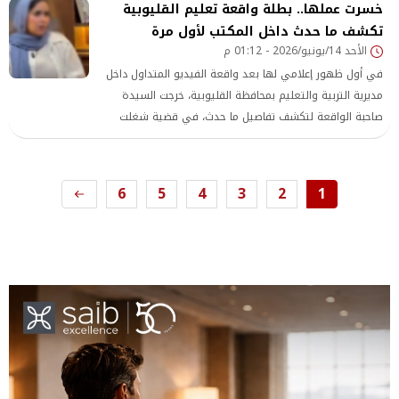
خسرت عملها.. بطلة واقعة تعليم القليوبية
والعربية، خاصة مع اقتراب الاستحقاقات المستقبل
تكشف ما حدث داخل المكتب لأول مرة
الأحد 14/يونيو/2026 - 01:12 م
في أول ظهور إعلامي لها بعد واقعة الفيديو المتداول داخل
مديرية التربية والتعليم بمحافظة القليوبية، خرجت السيدة
صاحبة الواقعة لتكشف تفاصيل ما حدث، في قضية شغلت
الرأي العام خلال الفترة الأخيرة وأثارت جدلًا واسعًا عبر مواقع
التواصل الاجتماعي، مؤكدة أنها لم تكن طرفًا في نشر الفيديو
ولم تتعمد تسريبه، وإنما قامت بتسجيله باعتباره دليلًا ضمن
6
5
4
3
2
1
شكوى رسمية تقدمت بها للجهات المختصة.