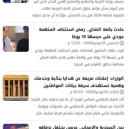
حسمت وزارة التربية والتعليم والتعليم الفني الجدل الذي أثير
فجر اليوم بشأن مزاعم تداول امتحان اللغة العربية لطلاب
الثانوية العامة 2026 قبل بدء الامتحان، مؤكدة أن ما تم تداوله
عبر بعض صفحات وجروبات الغش الإلكتروني على موقعي
حادث بائعة الشاي.. رفض استئناف المتهمة
فيس بوك و تليجرام لا يمت للحقيقة بصلة، وأن الامتحان لم يتم
جودي على حبسها 15 يومًا
تسريبه أو تداوله قبل توزيعه داخل اللجان. وجاء ذلك بعد تداول
الخميس 25/يونيو/2026 - 12:52 م
عدد من جروبات الغش الإلكتروني منشورات ادعت
قررت جهات التحقيق المختصة، رفض استئناف المتهمة جودي
على حبسها 15 يومًا، في واقعة دهس هدير بائعة الشاي
بمنطقة حدائق الأهرام في الجيزة.
الوزراء: إعلانات مزيفة عن هدايا بنكية وخدمات
وهمية تستهدف سرقة بيانات المواطنين
الثلاثاء 23/يونيو/2026 - 02:24 م
أكد المركز الإعلامي لمجلس الوزراء أن ما يتم تداوله خلال الفترة
الأخيرة عبر منصات التواصل الاجتماعي من منشورات وروابط
إلكترونية تدّعي قيام بعض البنوك بتقديم هدايا مجانية، مثل
ساعات ذكية أو مبالغ مالية أو خدمات مصرفية دون مقابل،
بين السخرية والإعجاب.. عريس يحتفل بزفافه
مقابل قيام العملاء بإدخال بياناتهم البنكية أو الشخصية، هي