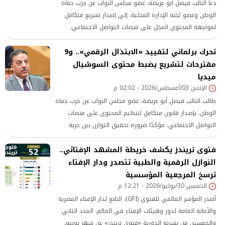
دعا النائب فيصل أبو عريضة، عضو مجلس النواب عن حزب حماة
الوطن وعضو لجنة الإدارة المحلية، إلى إصدار تشريع متكامل
لمواجهة المحتوى المخل على منصات التواصل الاجتماعي،
مؤكدًا أن القانون يجب أن يجمع بين الحماية والردع والتوعية، بما
تحرك برلماني لتقييد «الابتذال الرقمي».. و9
يحفظ قيم المجتمع المصري ويواكب التطور التكنولوجي، مع
مقترحات لتشريع يضبط محتوى السوشيال
التأكيد على أن حرية الرأي والتعبير حق دستوري، لكنها لا تمتد
إلى الإضرار بقيم الأسرة أو الأمن القومي الناعم.
ميديا
الإثنين 03/أغسطس/2026 - 02:02 م
طالب النائب فيصل أبو عريضة، عضو مجلس النواب عن حزب حماة
الوطن، بإصدار قانون متكامل لتنظيم المحتوى على منصات
التواصل الاجتماعي، مؤكدًا ضرورة تحقيق التوازن بين حرية
التعبير وحماية قيم المجتمع والأمن المجتمعي.
فتوى تريندز يكشف خريطة المشهد الإفتائي..
النوازل الرقمية والطبية تتصدر ودار الإفتاء
ترسخ المرجعية المؤسسية
الخميس 30/يوليو/2026 - 12:21 م
أصدر المؤشر العالمي للفتوى (GFI)، التابع لدار الإفتاء المصرية
والأمانة العامة لدور وهيئات الإفتاء في العالم، العدد الثاني
والخمسين من نشرته الدورية «فتوى تريندز» عن شهر يونيو،