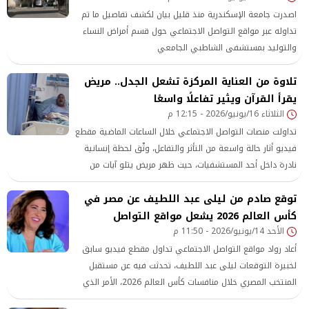
اصدرت جامعة الإسكندرية منذ قليل بيان لكشف تفاصيل ما تم
تداوله عبر مواقع التواصل الاجتماعي حول قسم أمراض النساء
والتوليد بمستشفى الشاطبي الجامعي
تلاوة من العناية المركزة تشعل الجدل.. مريض
يقرأ القرآن ويثير تفاعلًا واسعًا
الثلاثاء 16/يونيو/2026 - 12:15 م
تداولت منصات التواصل الاجتماعي خلال الساعات الماضية مقطع
فيديو أثار حالة واسعة من التأثر والتفاعل، وثّق لحظة إنسانية
نادرة داخل أحد المستشفيات، حيث ظهر مريض يتلو آيات من
القرآن الكريم بصوت خاشع من داخل غرفة العناية المركزة، رغم
توقع صادم من ليلى عبد اللطيف عن مصر في
حالته الصحية الحرجة وظروفه العلاجية الدقيقة.
كأس العالم 2026 يشعل مواقع التواصل
الأحد 14/يونيو/2026 - 11:50 م
أعاد رواد مواقع التواصل الاجتماعي تداول مقطع فيديو سابق
لخبيرة التوقعات ليلى عبد اللطيف، تحدثت فيه عن مستقبل
المنتخب المصري خلال منافسات كأس العالم 2026، الأمر الذي
أثار موجة واسعة من الجدل والتفاعل بين الجماهير المصرية