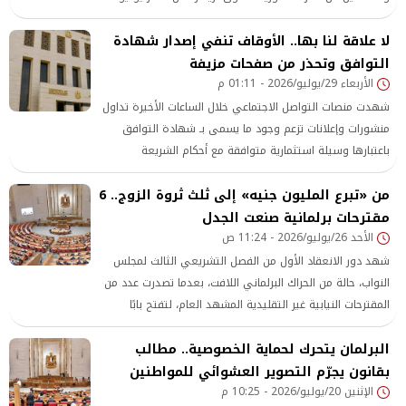
والتي ترصد وتحلل أبرز اتجاهات الفتاوى والقضايا الدينية الأكثر
لا علاقة لنا بها.. الأوقاف تنفي إصدار شهادة
تداولًا عبر وسائل الإعلام ومنصات التواصل الاجتماعي، في إطار
التوافق وتحذر من صفحات مزيفة
الأربعاء 29/يوليو/2026 - 01:11 م
شهدت منصات التواصل الاجتماعي خلال الساعات الأخيرة تداول
منشورات وإعلانات تزعم وجود ما يسمى بـ شهادة التوافق
باعتبارها وسيلة استثمارية متوافقة مع أحكام الشريعة
الإسلامية، مع الإيحاء بأن وزارة الأوقاف تقف وراء هذه
من «تبرع المليون جنيه» إلى ثلث ثروة الزوج.. 6
الشهادات أو تمنحها للمواطنين، وهو ما دفع الوزارة إلى الخروج
مقترحات برلمانية صنعت الجدل
ببيان توضيحي وحاسم لنفي تلك المزاعم والتحذير من الانسياق
الأحد 26/يوليو/2026 - 11:24 ص
وراء هذه الادعاءات المضللة.
شهد دور الانعقاد الأول من الفصل التشريعي الثالث لمجلس
النواب، حالة من الحراك البرلماني اللافت، بعدما تصدرت عدد من
المقترحات النيابية غير التقليدية المشهد العام، لتفتح بابًا
واسعًا للنقاش حول طبيعة
البرلمان يتحرك لحماية الخصوصية.. مطالب
بقانون يجرّم التصوير العشوائي للمواطنين
الإثنين 20/يوليو/2026 - 10:25 م