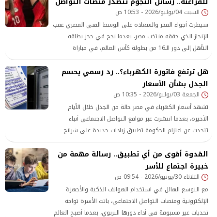
الدولية الرامية إلى حماية الأطفال
للفراعنة.. رسائل النجوم تتصدر منصات التواصل
السبت 04/يوليو/2026 - 10:53 ص
سيطرت أجواء الفخر والسعادة على الوسط الفني المصري عقب
الإنجاز الذي حققه منتخب مصر، بعدما نجح في حجز بطاقة
التأهل إلى دور الـ16 من بطولة كأس العالم، في مباراة
حماسية حبست أنفاس الجماهير حتى اللحظات الأخيرة، لتتحول
هل ترتفع فاتورة الكهرباء؟.. رد رسمي يحسم
منصات التواصل الاجتماعي إلى ساحة احتفال واسعة شارك
الجدل بشأن الأسعار
فيها عدد كبير من نجوم الفن والإعلام. وحرص عدد من أبرز
الجمعة 03/يوليو/2026 - 10:35 ص
الفنانين على توجيه رسائل التهنئة والدعم للاعبي المنتخب
تشهد أسعار الكهرباء في مصر حالة من الجدل خلال الأيام
الأخيرة، بعدما انتشرت عبر مواقع التواصل الاجتماعي أنباء
تتحدث عن اعتزام الحكومة تطبيق زيادات جديدة على شرائح
الكهرباء المنزلية مع بداية العام المالي الجديد، وهو ما أثار
القدوة أقوى من أي تطبيق.. رسالة مهمة من
تساؤلات واسعة بين المواطنين بشأن حقيقة هذه الأنباء. وفي
خبيرة اجتماع للأسر
هذا الإطار، حسمت وزارة الكهرباء والطاقة المتجددة الجدل،
الثلاثاء 30/يونيو/2026 - 09:54 ص
مؤكدة أن ما يتم
مع التوسع الهائل في استخدام الهواتف الذكية والأجهزة
الإلكترونية ومنصات التواصل الاجتماعي، باتت الأسرة تواجه
تحديات غير مسبوقة في أداء دورها التربوي، بعدما أصبح العالم