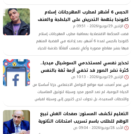
الرقمي شريكًا رئيسيًا في تشكيل أفكار الأطفال وسلوكياتهم،
الحبس 6 أشهر لمطرب المهرجانات إسلام
بل ومنافسًا حقيقيًا لمؤسسات التنشئة التقليدية.
كابونجا بتهمة التحريض على البلطجة والعنف
الإثنين 29/يونيو/2026 - 09:51 م
قضت المحكمة الاقتصادية بمعاقبة مطرب المهرجانات إسلام
كابونجا بالحبس لمدة 6 أشهر، بعد إدانته في القضية المتهم
فيها بنشر مقاطع مصورة وأغانٍ تضمنت ألفاظًا خادشة للحياء
ومحتوى اعتبرته جهات التحقيق محرضًا على البلطجة والعنف
تحذير نفسي لمستخدمي السوشيال ميديا..
ومخالفًا للقيم الأسرية والمجتمعية
كثرة نشر الصور قد تخفي أزمة ثقة بالنفس
الإثنين 29/يونيو/2026 - 10:13 ص
في عصر أصبحت فيه مواقع التواصل الاجتماعي جزءًا أساسيًا من
الحياة اليومية، لم تعد الصور مجرد وسيلة لتوثيق المناسبات
واللحظات السعيدة، بل تحولت لدى كثيرين إلى وسيلة لقياس
مدى قبولهم لدى الآخرين، والحصول على جرعات متكررة من
التعليم تكشف المستور: صفحات الغش تبيع
الإعجاب والتقدير عبر التعليقات وعدد الإعجابات. من خلال التفاعل
الإلكتروني
الوهم للطلاب باسم تسريب امتحانات الثانوية
الأحد 28/يونيو/2026 - 09:04 ص