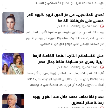
موسيقية مختلفة تمزج بين الطابع الكلاسيكي واللمسات
العصرية، في محاولة لتقديم تجربة تحمل هوية خاصة ومميزة
تحدي للمتابعين.. مي عز الدين تروج لألبوم تامر
حسني على طريقتها الخاصة
الجمعة 24/يوليو/2026 - 11:33 ص
روجت الفنانة مي عز الدين بطريقة غير مباشرة لألبوم الفنان تامر
حسني الجديد، بعدما شاركت متابعيها بصورة من بوستر الألبوم
عبر حسابها الرسمي على مواقع التواصل الاجتماعي.
مش هتسلمهم التاج.. القصة الكاملة لأزمة
إيرينا يسري مع مسابقة ملكة جمال مصر
الجمعة 24/يوليو/2026 - 10:46 ص
أثارت الفنانة وملكة جمال مصر العالمية إيرينا يسري جدلًا واسعًا
بعد إعلانها رفض تسليم تاجها إلى الفائزة الجديدة بلقب Miss
Egypt Global، مؤكدة أن قرارها جاء احتجاجًا على ما وصفته
بغياب العدالة والشفافية داخل المسابقة.
بعد وفاة نجله.. محمد جلال عبد القوي يوجه
رسالة شكر للمعزين
الجمعة 24/يوليو/2026 - 10:35 ص