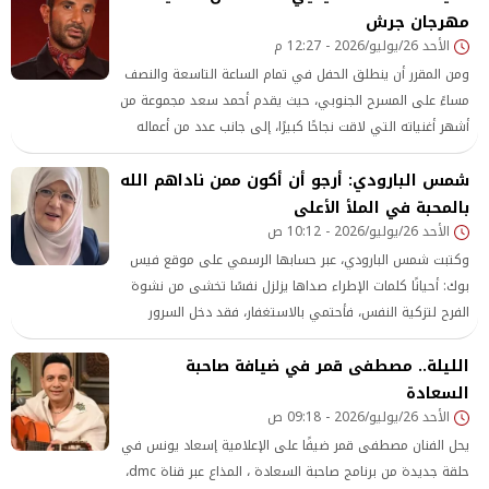
مهرجان جرش
الأحد 26/يوليو/2026 - 12:27 م
ومن المقرر أن ينطلق الحفل في تمام الساعة التاسعة والنصف
مساءً على المسرح الجنوبي، حيث يقدم أحمد سعد مجموعة من
أشهر أغنياته التي لاقت نجاحًا كبيرًا، إلى جانب عدد من أعماله
الحديثة، وسط توقعات بحضور جماهيري واسع من عشاقه ورواد
شمس البارودي: أرجو أن أكون ممن ناداهم الله
مهرجان جرش
بالمحبة في الملأ الأعلى
الأحد 26/يوليو/2026 - 10:12 ص
وكتبت شمس البارودي، عبر حسابها الرسمي على موقع فيس
بوك: أحيانًا كلمات الإطراء صداها يزلزل نفسًا تخشى من نشوة
الفرح لتزكية النفس، فأحتمي بالاستغفار، فقد دخل السرور
قلبي المنهك من صدمات أقدار ساقها لي الله تمحيصًا تارة،
الليلة.. مصطفى قمر في ضيافة صاحبة
ورفعًا تارة أخرى، إلا أن هذه النشوة يلزمها طاعة تسبقها
السعادة
لمخزون رضى الرب
الأحد 26/يوليو/2026 - 09:18 ص
يحل الفنان مصطفى قمر ضيفًا على الإعلامية إسعاد يونس في
حلقة جديدة من برنامج صاحبة السعادة ، المذاع عبر قناة dmc،