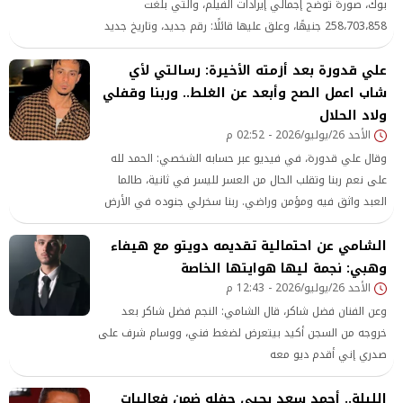
بوك، صورة توضح إجمالي إيرادات الفيلم، والتي بلغت
258،703،858 جنيهًا، وعلق عليها قائلًا: رقم جديد، وتاريخ جديد
سيفن دوجز 258،703،858 EGP، أعلى إيراد في تاريخ السينما
علي قدورة بعد أزمته الأخيرة: رسالتي لأي
المصرية خلال 60 يومًا.. شكرًا لكل من آمن بهذا العمل ودعمه
الحمد لله.. والقادم أجمل
شاب اعمل الصح وأبعد عن الغلط.. وربنا وقفلي
ولاد الحلال
الأحد 26/يوليو/2026 - 02:52 م
وقال علي قدورة، في فيديو عبر حسابه الشخصي: الحمد لله
على نعم ربنا وتقلب الحال من العسر لليسر في ثانية، طالما
العبد واثق فيه ومؤمن وراضي. ربنا سخرلي جنوده في الأرض
ووقفوا جانبي بدعم الناس المستمر، شكرًا ليكم وربنا يراضيكم
الشامي عن احتمالية تقديمه دويتو مع هيفاء
وهبي: نجمة ليها هوايتها الخاصة
الأحد 26/يوليو/2026 - 12:43 م
وعن الفنان فضل شاكر، قال الشامي: النجم فضل شاكر بعد
خروجه من السجن أكيد بيتعرض لضغط فني، ووسام شرف على
صدري إني أقدم ديو معه
الليلة.. أحمد سعد يحيي حفله ضمن فعاليات