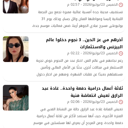
الخميس 23/يوليو/2026 - 02:57 م
تستضيف مدينة جدة أمسية غنائية مميزة تجمع بين النجمة
اللبنانية إليسا ومواطنها الفنان وائل جسار، وذلك يوم 31
يوليوعلى مسرح عبادي الجوهر أرينا، ضمن فعاليات موسم جدة،
وبإشراف الهيئة العامة للترفيه في المملكة العربية السعودية.
آخرهم مي عز الدين.. 3 نجوم دخلوا عالم
البيزنس والاستثمارات
الخميس 23/يوليو/2026 - 02:22 م
رغم نجاحهم في عالم الفن، اختار عدد من النجوم خوض تجربة
الاستثمار في مجالات أخرى، بحثًا عن الأمان المالي وتأمين
مستقبلهم بعيدًا عن تقلبات الشهرة، ومنهم من اختار دخول
عالم البيزنيس لتحقيق شغفه الخاص
ثلاثة أعمال درامية دفعة واحدة.. غادة عبد
الرازق تعيش انتعاشة فنية
الخميس 23/يوليو/2026 - 02:06 م
تعيش الفنانة غادة عبد الرازق حالة من النشاط الفني في
الفترة الأخيرة، حيث أنها تستعد لأكثر من ثلاثة أعمال درامية
دفعة واحدة، ومن المرجح أن يعرض لها مسلسلين في موسم