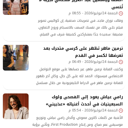
تُنسى
الجمعة 24/يوليو/2026 - 08:55 م
وقالت نوران ماجد، في تصريحات صحفية، إن كواليس تصوير
فيلم خلي بالك من نفسك اتسمت بالانسجام وروح التعاون،
مضيفة: سعيدة جدًا بمشاركتي كضيفة شرف في الفيلم،
والعمل مع النجم أحمد السقا والفنانة الجميلة ياسمين عبد
نرمين ماهر تظهر على كرسي متحرك بعد
العزيز كان ممتعًا للغاية ومليئًا بالطاقة الإيجابية، وأتمنى أن
تعرضها لكسر في القدم
تتكرر هذه التجربة مرة أخرى مع الملهمة ياسمين والجدع أحمد
السقا
الجمعة 24/يوليو/2026 - 06:49 م
وكتبت الفنانة نرمين ماهر، عبر حسابها على موقع التواصل
الاجتماعي فيسبوك: الحمد لله على كل حال، وكان آخر ظهور
للفنانة نرمين ماهر في الدراما التليفزيونية من خلال مسلسل
فندق خمس هموم ، الذي عرض عام 2025
رامي عياش يعود إلى الفصحى ولوك
السبعينيات في أحدث أغنياته «عذبيني»
الجمعة 24/يوليو/2026 - 05:54 م
الأغنية من كلمات كاترين معوض، وألحان رامي عياش، وتوزيع
موسيقي عمر صباغ، ومن إنتاج First Production، وتأتي برؤية