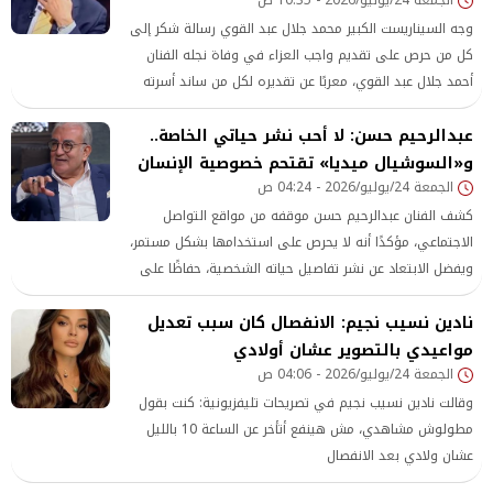
وجه السيناريست الكبير محمد جلال عبد القوي رسالة شكر إلى
كل من حرص على تقديم واجب العزاء في وفاة نجله الفنان
أحمد جلال عبد القوي، معربًا عن تقديره لكل من ساند أسرته
في هذا المصاب.
عبدالرحيم حسن: لا أحب نشر حياتي الخاصة..
و«السوشيال ميديا» تقتحم خصوصية الإنسان
الجمعة 24/يوليو/2026 - 04:24 ص
كشف الفنان عبدالرحيم حسن موقفه من مواقع التواصل
الاجتماعي، مؤكدًا أنه لا يحرص على استخدامها بشكل مستمر،
ويفضل الابتعاد عن نشر تفاصيل حياته الشخصية، حفاظًا على
خصوصيته وخصوصية أسرته.
نادين نسيب نجيم: الانفصال كان سبب تعديل
مواعيدي بالتصوير عشان أولادي
الجمعة 24/يوليو/2026 - 04:06 ص
وقالت نادين نسيب نجيم في تصريحات تليفزيونية: كنت بقول
مطولوش مشاهدي، مش هينفع أتأخر عن الساعة 10 بالليل
عشان ولادي بعد الانفصال