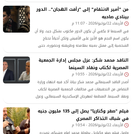
رمضان 2027.
من "أمير الانتقام" إلى "رأفت الهجان".. الدور
بينادي صاحبه
الأربعاء 22/يوليو/2026 - 11:07 م
في السينما لا يكفي أن يكون الدور مكتوب بشكل جيد، ولا أن
يكون اسم النجم هو الأبرز على الأفيش ولكن أحياناً تحتاج
الشخصية إلى ممثل بعينه بملامحه وطريقته وحضوره، حتى
تبدو وكأنها كُتبت من أجله.
الناقد محمد شكر: عزل مجلس إدارة الجمعية
المصرية لكتاب ونقاد السينما
الأربعاء 22/يوليو/2026 - 10:55 م
أصدر الناقد السينمائي محمد شكر بيانا، أكد فيه انتهاء وزارة
التضامن من التحقيقات في مخالفات الجمعية المصرية لكتاب
ونقاد السينما، المنظمة لمهرجان الإسكندرية السينمائي، وعزل
مجلس إدارة الجمعية ورئيس المجلس الناقد الأمير أباظة من
فيلم "صقر وكناريا" يصل إلى 135 مليون جنيه
مناصبهم.
في شباك التذاكر المصري
الأربعاء 22/يوليو/2026 - 10:54 م
واصل فيلم صقر وكناريا ، بطولة محمد إمام وشيكو، تصدره