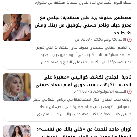
مساء اليوم الأحد، في لقاء يتناول محطات مختلفة من مشواره
الفني الممتد لسنوات طويلة.
مصطفى حدوتة يرد على منتقديه: نجاحي مع
عمرو دياب وتامر حسني بتوفيق من ربنا.. ومش
بغيظ حد
الأحد 26/يوليو/2026 - 02:53 ص
رد الشاعر الغنائي مصطفى حدوتة على الانتقادات التي تعرض
لها بعد مشاركته بثلاث أغنيات في ألبوم عمرو دياب الجديد
«حبيتك»، مؤكدًا أن تركيزه ينصب على النجاح وتقديم أعمال
مميزة، دون الالتفات إلى الهجوم الذي يواجهه.
نادية الجندي تكشف كواليس «صغيرة على
الحب»: اتكرهت بسبب دوري أمام سعاد حسني
الجمعة 24/يوليو/2026 - 11:08 م
وقالت نادية الجندي، خلال استضافتها في برنامج الإعلامي معتز
الدمرداش: اتكرهت بسبب فيلم صغيرة على الحب، لأن سعاد
حسني كانت نجمة وأنا كنت وجه جديد، والناس قالت: مين دي
اللي جاية قدام السندريلا؟
نوران ماجد تتحدث عن «خلي بالك من نفسك»:
السقا وياسمين عبد العزيز منحتاني تجربة لا