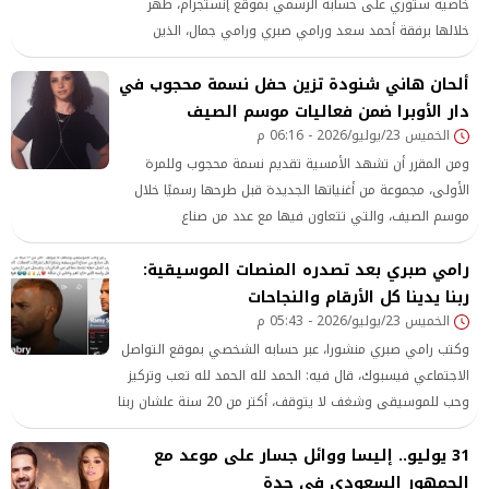
خاصية ستوري على حسابه الرسمي بموقع إنستجرام، ظهر
خلالها برفقة أحمد سعد ورامي صبري ورامي جمال، الذين
قدموا له التهنئة على النجاح الكبير الذي يحققه الألبوم منذ
ألحان هاني شنودة تزين حفل نسمة محجوب في
طرحه
دار الأوبرا ضمن فعاليات موسم الصيف
الخميس 23/يوليو/2026 - 06:16 م
ومن المقرر أن تشهد الأمسية تقديم نسمة محجوب وللمرة
الأولى، مجموعة من أغنياتها الجديدة قبل طرحها رسميًا خلال
موسم الصيف، والتي تتعاون فيها مع عدد من صناع
الموسيقى في شراكات فنية جديدة، كما تواصل حاليًا
رامي صبري بعد تصدره المنصات الموسيقية:
التحضيرات لتصوير فيديو كليب لعدد من هذه الأعمال
ربنا يدينا كل الأرقام والنجاحات
الخميس 23/يوليو/2026 - 05:43 م
وكتب رامي صبري منشورا، عبر حسابه الشخصي بموقع التواصل
الاجتماعي فيسبوك، قال فيه: الحمد لله الحمد لله تعب وتركيز
وحب للموسيقى وشغف لا يتوقف، أكتر من 20 سنة علشان ربنا
يدينا كل الأرقام والنجاحات دي
31 يوليو.. إليسا ووائل جسار على موعد مع
الجمهور السعودي في جدة