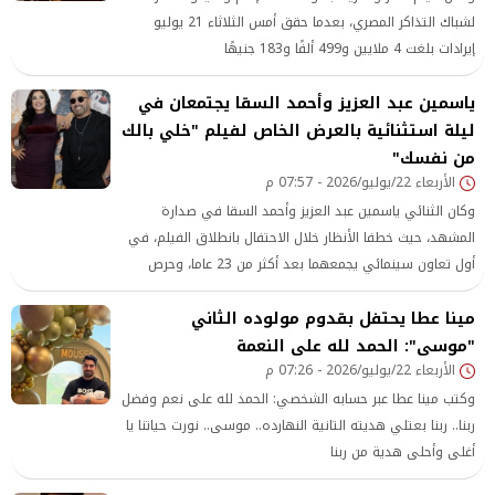
لشباك التذاكر المصري، بعدما حقق أمس الثلاثاء 21 يوليو
إيرادات بلغت 4 ملايين و499 ألفًا و183 جنيهًا
ياسمين عبد العزيز وأحمد السقا يجتمعان في
ليلة استثنائية بالعرض الخاص لفيلم "خلي بالك
من نفسك"
الأربعاء 22/يوليو/2026 - 07:57 م
وكان الثنائي ياسمين عبد العزيز وأحمد السقا في صدارة
المشهد، حيث خطفا الأنظار خلال الاحتفال بانطلاق الفيلم، في
أول تعاون سينمائي يجمعهما بعد أكثر من 23 عاما، وحرص
النجمان على الاحتفال مع الحضور والتقاط الصور التذكارية مع
مينا عطا يحتفل بقدوم مولوده الثاني
الجمهور وعدسات المصورين، وسط حالة كبيرة من التفاعل
"موسى": الحمد لله على النعمة
الأربعاء 22/يوليو/2026 - 07:26 م
وكتب مينا عطا عبر حسابه الشخصي: الحمد لله على نعم وفضل
ربنا.. ربنا بعتلي هديته التانية النهارده.. موسى.. نورت حياتنا يا
أغلى وأحلى هدية من ربنا