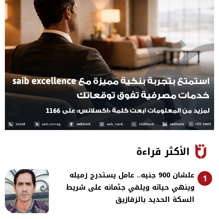
الأكثر قراءة
علشان 900 جنيه.. عامل يستدرج زميله
1
وينهي حياته ويلقي جثمانه على شريط
السكة الحديد بالزقازيق