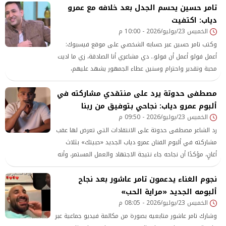
تامر حسين يحسم الجدل بعد خلافه مع عمرو
دياب: اكتفيت
الخميس 23/يوليو/2026 - 10:00 م
وكتب تامر حسين عبر حسابه الشخصي على موقع فيسبوك:
أعمل فولو أعمل أن فولو.. دي مشاعري أنا الصادقة، زي ما اديت
محبة وتقدير واحترام وسنين عطاء الجمهور يشهد عليهم،
وعلى مساندتي كواحد من جمهوره قبل فريق عمله
مصطفى حدوتة يرد على منتقدي مشاركته في
ألبوم عمرو دياب: نجاحي بتوفيق من ربنا
الخميس 23/يوليو/2026 - 09:50 م
رد الشاعر مصطفى حدوتة على الانتقادات التي تعرض لها عقب
مشاركته في ألبوم الفنان عمرو دياب الجديد «حبيتك» بثلاث
أغانٍ، مؤكدًا أن نجاحه جاء نتيجة الاجتهاد والعمل المستمر، وأنه
لا يلتفت للهجوم الذي يتعرض له
نجوم الغناء يدعمون تامر عاشور بعد نجاح
ألبومه الجديد «مراية الحب»
الخميس 23/يوليو/2026 - 08:05 م
وشارك تامر عاشور متابعيه بصورة من مكالمة فيديو جماعية عبر