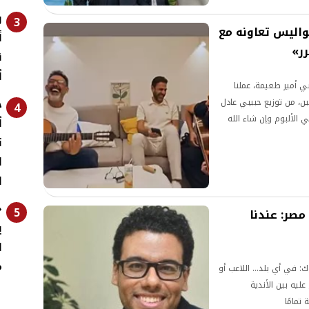
و
3
اليس تعاونه مع
أ
ر»
ق
أ
 أمير طعيمة، عملنا
ح
ين، من توزيع حبيبي عادل
4
الألبوم وإن شاء الله
أ
ت
ا
ا
«
5
صر: عندنا
ي
ل
م
 في أي بلد… اللاعب أو
ليه بين الأندية
تمامًا