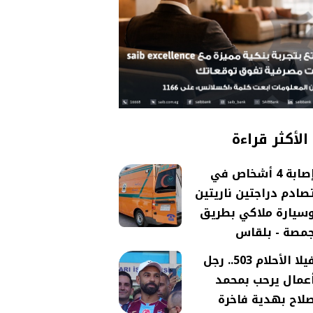
الأكثر قراءة
إصابة 4 أشخاص في
صادم دراجتين ناريتين
سيارة ملاكي بطريق
مصة - بلقاس
فيلا الأحلام 503.. رجل
عمال يرحب بمحمد
لاح بهدية فاخرة