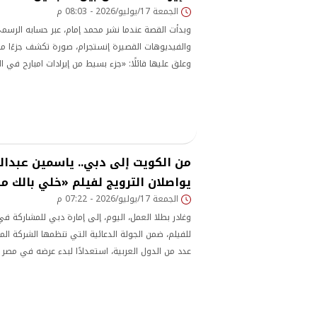
الجمعة 17/يوليو/2026 - 08:03 م
وبدأت القصة عندما نشر محمد إمام، عبر حسابه الرسم
والفيديوهات القصيرة إنستجرام، صورة تكشف جزءًا من 
وعلق عليها قائلًا: «جزء بسيط من إيرادات امبارح في 
في ناس بتزود في الإيرادات علشان يبانوا ناجحين
من الكويت إلى دبي.. ياسمين عبدال
يواصلان الترويج لفيلم «خلي بالك 
الجمعة 17/يوليو/2026 - 07:22 م
وغادر بطلا العمل، اليوم، إلى إمارة دبي للمشاركة ف
للفيلم، ضمن الجولة الدعائية التي تنظمها الشركة الم
عدد من الدول العربية، استعدادًا لبدء عرضه في مصر