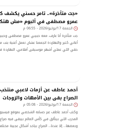
«جت متأخرة».. تامر حسني يكشف كو
عمرو مصطفى في ألبوم «مش هتكر
الجمعة 17/يوليو/2026 - 06:55 م
جت متأخرة أنا عارف، معه حبيبي عمرو مصطفى وحبيبي
أغاني كتير والنهاردة اتجمعنا عشان نعمل أغنية بنت م
حقي اللي عملي أشهر موسيقى أفلامي، النهاردة في 
الألبوم يعجبكم
أحمد عاطف عن أزمات لاعبي منتخب م
الصراع بقى بين الأمهات والزوجات
الجمعة 17/يوليو/2026 - 05:08 م
وكتب أحمد عاطف عبر حسابه الشخصي بموقع فيسبوك:
المدرب اللي بيتألق في كأس العالم بيبقى فيه صراع ع
وبعضها… إلا عندنا… الصراع بياخد أشكال عجيبة مختلفة 