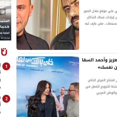
ي على موقع تبادل الصور
إيرادات شباك التذاكر،
السينمات.. مش عارف ليه
عزيز وأحمد السقا
1
من نفسك»
ت
و
ي افتتاح العرض الخاص
ج
نتجة للترويج للعمل في
 والوطن العربي
2
أ
ص