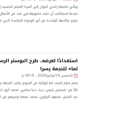
ويأتي انضمام إنجي كيوان إلى أسرة الفيلم لتجسيد إ
بعدما استطاعت أن تثبت حضورها في عدد من الأعمال ا
تعزيز مكانتها كواحدة من أبرز الوجوه الصاعدة التي لفت
وحضورها على الشاشة
استعدادًا لعرضه.. طرح البوستر ال
لما» للنجمة يسرا
الخميس 16/يوليو/2026 - 09:18 م
يضم فيلم الست لما كوكبة من النجوم بجانب النجمة ي
كلاً من: ياسمين رئيس، درة، دنيا سامي، محمد أنور، ان
عبد الجليل، محمود البزاوي، محمد جمعة وغيرهم من ال