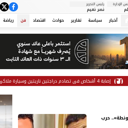
 الإدارة
رئيس التحرير
ter
cebook
م
نصر نعيم
أخبار
سياسة
تقارير
حوادث
اقتصاد
فن
رياضة
ونطة».. حرب