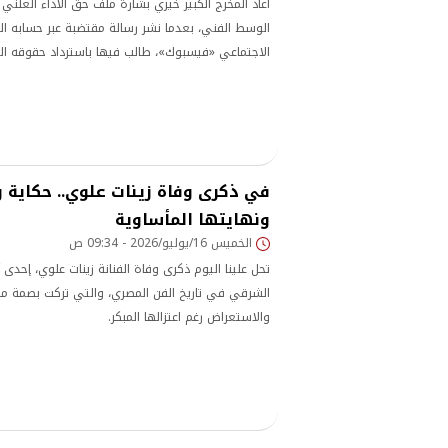
أعاد المخرج الكبير خيري بشارة ملف حق الأداء العلني
الوسط الفني، بعدما نشر رسالة مقتضبة عبر حسابه 
الاجتماعي «فيسبوك»، طالب فيها باسترداد حقوقه الم
الأمر الذي فتح بابًا واسعًا للنقاش حول الحقوق المالية
الفنية، ومدى أحقيتهم في الحصول على مقابل مادي ع
وجاءت رسالة بشارة في توقيت يشهد
في ذكرى وفاة زينات علوي.. حكاية 
ونهايتها المأساوية
الخميس 16/يوليو/2026 - 09:34 ص
تحل علينا اليوم ذكرى وفاة الفنانة زينات علوي، إحدى
الشرقي في تاريخ الفن المصري، والتي تركت بصمة مم
والاستعراض رغم اعتزالها المبكر.