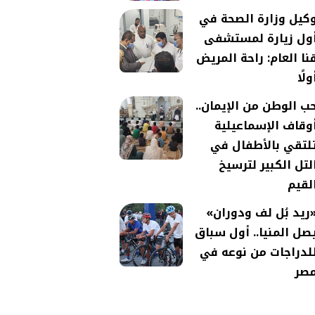
كيل وزارة الصحة في
ول زيارة لمستشفى
نا العام: راحة المريض
ولًا
ب الوطن من الإيمان..
وقاف الإسماعيلية
لتقي بالأطفال في
لتل الكبير لترسيخ
لقيم
ريد بُل لف ودوران»
صل المنيا.. أول سباق
لدراجات من نوعه في
صر