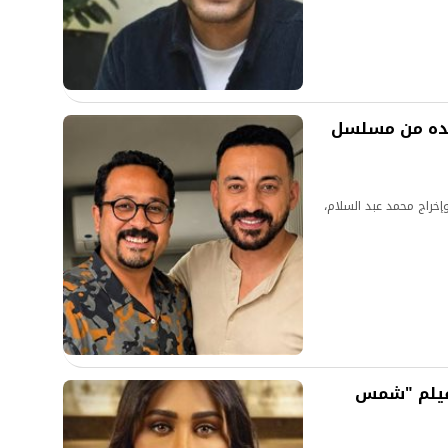
هده من مسلسل
خراج محمد عبد السلام،
فيلم "شمس