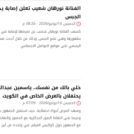
الفنانة نورهان شعيب تعلن إصابة يد
الجبس
الخميس 16/يوليو/2026 - 08:26 م
كشفت الفنانة نورهان شعيب عن تعرضها لإصابة في ي
بظهورها وهي تضع الجبس، وذلك من خلال أحدث منشو
الرسمي على مواقع التواصل الاجتماعي
خلي بالك من نفسك.. ياسمين عبدالع
يحتفلان بالعرض الخاص في الكويت
الخميس 16/يوليو/2026 - 07:09 م
وشهد العرض أجواءً احتفالية، حيث استقبل الجمهور ب
وحرصا على التقاط الصور التذكارية مع الحضور والتفاع
مع الجمهور حول كواليس الفيلم، في واحدة من أبرز م
التي تسبق انطلاق العمل في دور السينما