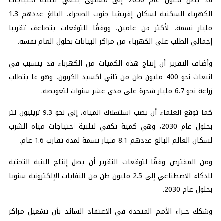
قد يصل بحلول عام 2030 إلى مستوى يكفي لتلبية احتياجات
الكهرباء السكنية لسكان إفريقيا جنوب الصحراء، البالغ عددهم 1.3
مليار نسمة، لأكثر من عامين، ووفقًا للتوقعات يتضاعف تقريبا
إجمالي الطلب على الكهرباء من مراكز البيانات بحلول العام نفسه.
وأضاف التقرير أن إنتاج هذه الكميات من الكهرباء قد يتسبب في
انبعاث نحو 400 مليون طن من ثاني أكسيد الكربون، وهو ما يتطلب
زراعة نحو 6.7 مليار شجرة على مدى عشر سنوات لتعويضه.
كما توقع العلماء أن يصب استهلاك المياه، إلى نحو 9.3 تريليون لتر
بحلول عام 2030، وهي كمية تكفي لتلبية احتياجات مياه الشرب
لسكان العالم البالغ عددهم 8.1 مليار نسمة لمدة تقارب 1.6 عام.
ومن المفترض وفقٌا لتوقعات التقرير أن يصل إنتاج البنية التحتية
للذكاء الاصطناعي إلى 2.5 مليون طن من النفايات الإلكترونية سنويا
بحلول عام 2030.
وشكك خبراء الأمم المتحدة في الاعتقاد السائد بأن تشغيل مراكز