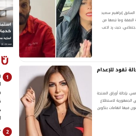
 السابق إبراهيم سعيد
 النفقة وما تبعها من
جتماعي، حيث رد لاعب
حالة سارة خليفة للمفتي.. 14 حالة تقود للإعدام
ر
1
ا
ف
مس، بإحالة أوراق المنتجة
ك
فضيلة مفتي الجمهورية لاستطلاع
ون فيها اتهامات بتكوين
ج
ا
«
2