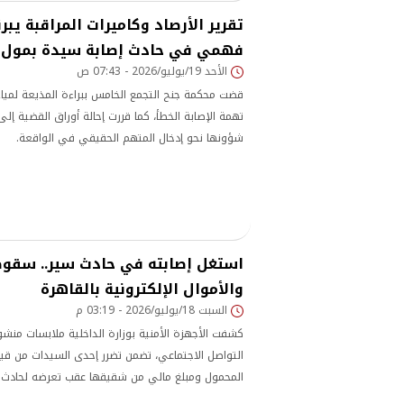
تقرير الأرصاد وكاميرات المراقبة يبر
فهمي في حادث إصابة سيدة بمول أر
الأحد 19/يوليو/2026 - 07:43 ص
قضت محكمة جنح التجمع الخامس ببراءة المذيعة لميا
تهمة الإصابة الخطأ، كما قررت إحالة أوراق القضية إلى ا
شؤونها نحو إدخال المتهم الحقيقي في الواقعة.
استغل إصابته في حادث سير.. سقو
والأموال الإلكترونية بالقاهرة
السبت 18/يوليو/2026 - 03:19 م
كشفت الأجهزة الأمنية بوزارة الداخلية ملابسات منش
التواصل الاجتماعي، تضمن تضرر إحدى السيدات من ق
المحمول ومبلغ مالي من شقيقها عقب تعرضه لحادث 
الخامس بالقاهرة.