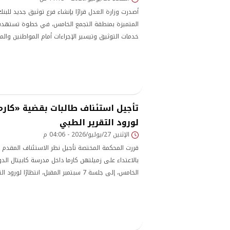
أصدرت وزارة العدل قرارًا بإنشاء فرع توثيق جديد للبن
المتميزة بمنطقة التجمع الخامس، في خطوة تستهد
خدمات التوثيق وتيسير الإجراءات أمام المواطنين والم
لورود التقرير الطبي
الإثنين 27/يوليو/2026 - 04:06 م
بالاعتداء على زميلتهن كارما داخل مدرسة كابيتال الد
الخامس، إلى جلسة 7 سبتمبر المقبل، انتظارًا ل
بالمجني عليها واستكمال إجراءات نظر القضية