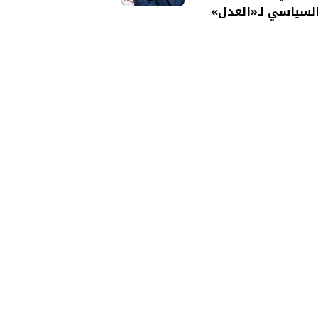
لسياسي لـ«العدل»