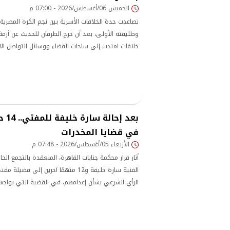
الخميس 06/أغسطس/2026 - 07:00 م
تصاعدت حدة الخلافات الأسرية بين نجم الكرة المصرية
وطليقته الأولى، بعد أن خرج الطرفان للحديث عن أزمة
خلافات امتدت إلى ساحات القضاء ووسائل التواصل الا
الأهلي والزمالك ومنتخب مصر السابق
بعد إ
في قضايا المخدرات
الأربعاء 05/أغسطس/2026 - 07:48 م
أثار قرار محكمة جنايات القاهرة، المنعقدة بالتجمع الخا
الفنية سارة خليفة و12 متهمًا آخرين إلى 
الرأي الشرعي بشأن إعدامهم، في القضية التي يواجه
تشكيل عصابي لجلب المواد المستخدمة