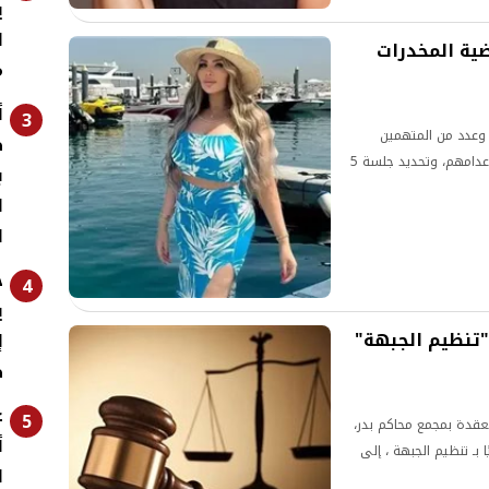
ي
ل
تهما في قضية المخدرات
م
أ
3
 وعدد من المتهمين
ط
بالقضية إلى فضيلة المفتي لأخذ الرأي الشرعي في إعدامهم، وتحديد جلسة 5
ب
ا
ا
خ
4
ي
قضية "تنظيم الجبهة"
إ
ط
ع
5
نعقدة بمجمع محاكم بدر،
أ
اميًا بـ تنظيم الجبهة ، إلى
ا