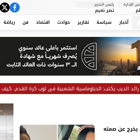
 الإدارة
رئيس التحرير
ter
cebook
م
نصر نعيم
أخبار
سياسة
تقارير
حوادث
اقتصاد
فن
رياضة
 الدبلوماسية الشعبية في ثوب كرة القدم.. كيف يمد محمد صلاح جس
د يخرج عن صمته