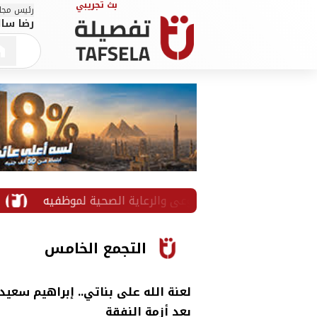
رئيس مجلس
رضا سال
عزيز الوعي والرعاية الصحية لموظفيه
رائد الديب يكتب:
التجمع الخامس
لعنة الله على بناتي.. إبراهيم سعي
بعد أزمة النفقة