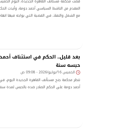
قضت محكمة مستأنف القاهرة الجديدة، اليوم الخميس
المقدم من الناشط السياسي أحمد دومة، وأيدت الحكم
مع الشغل والنفاذ، في القضية التي يواجه فيها اتهاما
وشائعات كاذبة داخل وخارج البلاد
بعد قليل.. الحكم في استئناف أحم
حبسه سنة
الخميس 16/يوليو/2026 - 09:08 ص
تنظر محكمة جنح مستأنف القاهرة الجديدة اليوم، في
أحمد دومة على الحكم الصادر ضده بالحبس لمدة سنة 