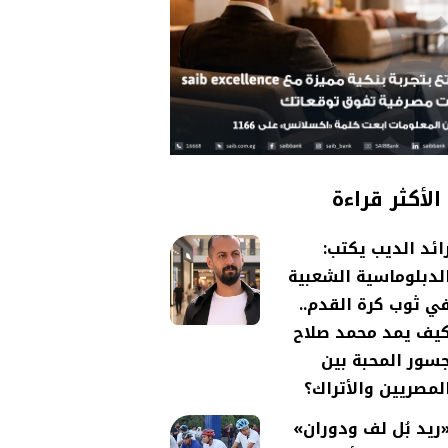
الأكثر قراءة
ائد الديب يكتب:
لدبلوماسية الشعبية
ي ثوب كرة القدم..
يف يمد محمد صلاح
سور المحبة بين
لمصريين والأتراك؟
ريد بُل لف ودوران»