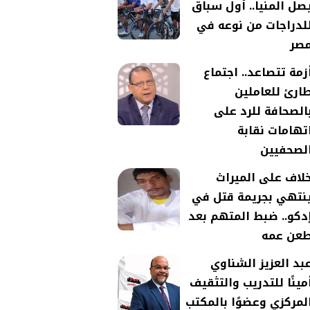
صل المنيا.. أول سباق
لدراجات من نوعه في
صر
زمة تتصاعد.. اجتماع
ارئ للعاملين
الصحافة للرد على
تهامات نقابة
لصحفيين
لاف على الميراث
نتهي بجريمة قتل في
دكو.. ضبط المتهم بعد
عن عمه
بد العزيز الشناوي
مينًا للتدريب والتثقيف
لمركزي وعضوًا بالمكتب