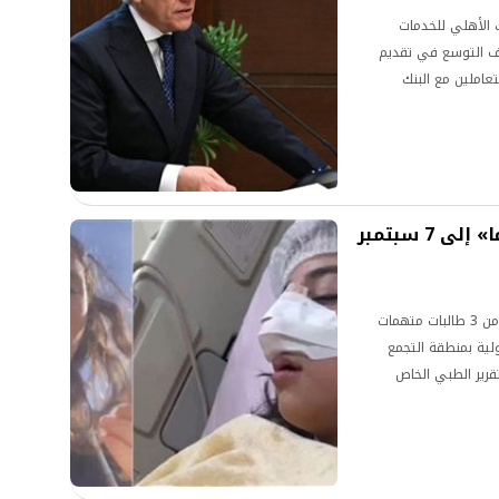
ك الأهلي للخدمات
ف التوسع في تقديم
تعاملين مع البنك
تأجيل استئناف طالبات بقضية «كارما» إلى 7 سبتمبر
قررت المحكمة المختصة تأجيل نظر الاستئناف المقدم من 3 طالبات متهمات
ولية بمنطقة التجمع
ورود التقرير الطبي الخاص