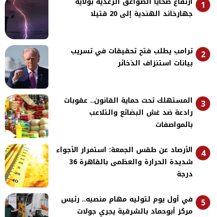
ارتفاع ضحايا الصواعق الرعدية بولاية
1
جهارخاند الهندية إلى 20 قتيلا
ترامب يطلب فتح تحقيقات في تسريب
2
بيانات استنزاف الذخائر
المستهلك تحت حماية القانون.. عقوبات
3
رادعة ضد غش البضائع والتلاعب
بالمواصفات
الأرصاد عن طقس الجمعة: استمرار الأجواء
4
شديدة الحرارة والعظمى بالقاهرة 36
درجة
في أول يوم لتوليه مهام منصبه.. رئيس
5
مركز أبوحماد بالشرقية يجري جولات