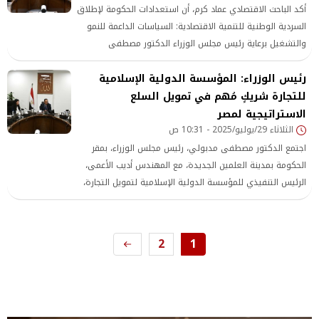
أكد الباحث الاقتصادي عماد كرم، أن استعدادات الحكومة لإطلاق
السردية الوطنية للتنمية الاقتصادية: السياسات الداعمة للنمو
والتشغيل برعاية رئيس مجلس الوزراء الدكتور مصطفى
مدبولي، تمثل خطوة استراتيجية بالغة الأهمية نحو صياغة رؤية
رئيس الوزراء: المؤسسة الدولية الإسلامية
اقتصادية متكاملة توحد الجهود وتنسق بين مختلف السياسات
الحكومية.
للتجارة شريكٍ مُهم في تمويل السلع
الاستراتيجية لمصر
الثلاثاء 29/يوليو/2025 - 10:31 ص
اجتمع الدكتور مصطفى مدبولي، رئيس مجلس الوزراء، بمقر
الحكومة بمدينة العلمين الجديدة، مع المهندس أديب الأعمى،
الرئيس التنفيذي للمؤسسة الدولية الإسلامية لتمويل التجارة،
وذلك بحضور الدكتورة رانيا المشاط، وزيرة التخطيط والتنمية
الاقتصادية والتعاون الدولي، والدكتور شريف فاروق، وزير
التموين والتجارة الداخلية، وعددٍ من مسئولي الجهات المعنية،
2
1
وبمشاركة وأحمد كجوك، وزير المالية، عبر تقنية الفيديو
كونفرانس.