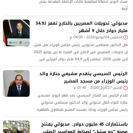
مساء اليوم، اجتماعًا لمناقشة طلبات الإحاطة المقدمة بشأن
أزمة
مدبولي: تحويلات المصريين بالخارج تقفز لـ34.9
مليار دولار خلال 9 أشهر
الخميس 04/يونيو/2026 - 04:00 م
قال الدكتور مصطفى مدبولى، رئيس مجلس الوزراء، قبل قليل،
إن تحويلات المصريين فى الخارج فى الفترة ما بين يوليو 2025
إلى مارس 2026، ارتفعت إلى 34.9 مليار دولار أمريكى فى
خلال فترة زمنية 9 أشهر.
الرئيس السيسي يتقدم مشيعي جنازة والد
رئيس الوزراء من مسجد المشير
الإثنين 27/أبريل/2026 - 01:45 م
تقدم الرئيس عبد الفتاح السيسي، بعد ظهر اليوم، مشيعي
جنازة اللواء كمال مدبولي والد الدكتور مصطفى مدبولي
رئيس مجلس الوزراء، وذلك بمسجد المشير طنطاوي بالقاهرة
الجديدة. وصرح المتحدث الرسمي باسم رئاسة الجمهورية بأن
باستثمارات 45 مليون دولار.. مدبولي يفتتح
الرئيس قدم خالص التعازي والمواساة للدكتور مصطفى
مدبولي وأسرة الفقيد، داعيا الله تعالى أن يتغمده
مصنع "جو ستيل" لصناعة المواسير الصلب