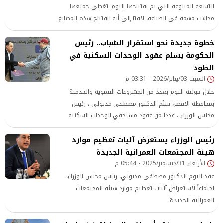
التسعة المتنوعة التي تم افتتاحها اليوم، تغطي جميعها
مجالات مهمة في الصناعة، لافتا إلى أنه بافتتاح هذه المصانع
يكون إجمالي عدد المصانع التي تم تشغيلها في المنطقة
خطوة جديدة نحو استقرار الشباب.. رئيس
الاقتصادية قد وصل حاليا إلى 190 مصنعا، بالإضافة إلى 150
الحكومة يسلم عقود الوحدات السكنية في
مصنعا آخر تحت التنفيذ والإنشاء، منها من 50 – 60 مصنعا من
الممكن الانتهاء منها في العام الجاري 2026، وهو ما وفر
الطود
الآلاف من فرص العم
السبت 03/يناير/2026 - 03:31 م
خلال جولته اليوم بعدد من المشروعات التنموية والخدمية
بمحافظة الأقصر، سلّم الدكتور مصطفى مدبولي ، رئيس
مجلس الوزراء ، عددا من عقود مستحقي الوحدات السكنية
بمشروع استكمال 30 عمارة بالإسكان القومي للشباب بمدينة
رئيس الوزراء يستعرض آليات تعظيم موارد
الطود، المعروف بـ" إسكان الطود"، بعد أن قام ومرافقوه
هيئة المجتمعات العمرانية الجديدة
بتفقد المشروع. واستمع رئيس الوزراء إلى شرحٍ
الأربعاء 31/ديسمبر/2025 - 05:44 م
عقد اليوم الدكتور مصطفى مدبولي، رئيس مجلس الوزراء،
اجتماعاً لاستعراض آليات تعظيم موارد هيئة المجتمعات
العمرانية الجديدة.