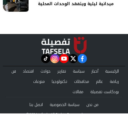
ميدانية ليلية ويتفقد الوحدات المحلية
instagram
tiktok
youtube
twitter
facebook
الرئيسية
أخبار
سياسة
تقارير
حوادث
اقتصاد
فن
رياضة
عالم
محافظات
تكنولوجيا
منوعات
بودكاست تفصيلة
مقالات
من نحن
سياسة الخصوصية
اتصل بنا
©2024 tafsela All Rights Reserved.
Powered by