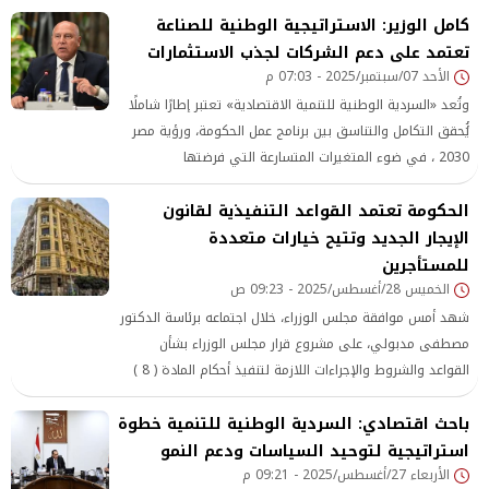
كامل الوزير: الاستراتيجية الوطنية للصناعة
للمنطقة المحيطة به.
تعتمد على دعم الشركات لجذب الاستثمارات
الأحد 07/سبتمبر/2025 - 07:03 م
وتُعد «السردية الوطنية للتنمية الاقتصادية» تعتبر إطارًا شاملًا
يُُحقق التكامل والتناسق بين برنامج عمل الحكومة، ورؤية مصر
2030 ، في ضوء المتغيرات المتسارعة التي فرضتها
المستجدات الإقليمية
الحكومة تعتمد القواعد التنفيذية لقانون
الإيجار الجديد وتتيح خيارات متعددة
للمستأجرين
الخميس 28/أغسطس/2025 - 09:23 ص
شهد أمس موافقة مجلس الوزراء، خلال اجتماعه برئاسة الدكتور
مصطفى مدبولي، على مشروع قرار مجلس الوزراء بشأن
القواعد والشروط والإجراءات اللازمة لتنفيذ أحكام المادة ( 8 )
من القانون رقم 164 لسنة 2025، بشأن بعض الأحكام المتعلقة
باحث اقتصادي: السردية الوطنية للتنمية خطوة
بقوانين إيجار الأماكن وإعادة تنظيم العلاقة بين المؤجر
والمستأجر.
استراتيجية لتوحيد السياسات ودعم النمو
الأربعاء 27/أغسطس/2025 - 09:21 م