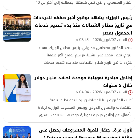
الفتاح السيسي، والتي تصل قيمتها الإجمالية إلى أكثر من 40
مليار جنيه. وتأتي هذه الحزمة ضمن الإجراءات الحكومية الهادفة
رئيس الوزراء يشهد توقيع أكبر صفقة للترددات
لتخفيف الأعباء عن المواطنين، حيث ستسري حتى نهاية العام
المالي الحالي. وخلال
في تاريخ قطاع الاتصالات منذ بدء تقديم خدمات
المحمول بمصر
السبت 07/فبراير/2026 - 08:43 م
شهد الدكتور مصطفى مدبولي، رئيس مجلس الوزراء، مساء
اليوم، بقصر محمد علي بشبرا، مراسم توقيع أكبر صفقة
للترددات في تاريخ قطاع الاتصالات منذ بدء تقديم خدمات
المحمول بمصر، التي أقامتها وزارة الاتصالات وتكنولوجيا
إطلاق مبادرة تمويلية موحدة لحشد مليار دولار
المعلومات، بحضور الدكتورة منال عوض، وزيرة التنمية المحلية،
خلال 5 سنوات
القائم بأعمال وزير البيئة، والمهندس- أيمن عطية، محافظ
السبت 07/فبراير/2026 - 04:04 م
القليوبية، والسيد- أحمد المسلماني، رئيس الهيئة الوطنية
للإعلام، واللواء- هاني مح
أعلنت الدكتورة رانيا المشاط، وزيرة التخطيط والتنمية
الاقتصادية والتعاون الدولي ورئيس المجموعة الوزارية لريادة
الأعمال، عن إطلاق مبادرة تمويلية موحدة، تستهدف تنسيق
الموارد التمويلية المتاحة لدى الجهات الحكومية، وتفعيل آليات
لأول مرة.. جهاز تنمية المشروعات يحصل على
مبتكرة لتعظيم أثرها بمعدل يصل إلى أربعة أضعاف.
وتستهدف المبادرة حشد تمويلات بقيمة
جائزة (International Finance Magazine )