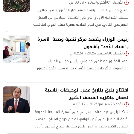
الأربعاء 01/أكتوبر/2025 - 09:58 ص
للكيماويات الدوائية التابعة للشركة القابضة للأدوية، بمحافظة
القلي
يفتتح مجلس النواب، برئاسة المستشار الدكتور حنفي جبالي،
جلسته الإجرائية الأولى في دور الانعقاد السادس من الفصل
التشريعي الثاني، في تمام الحادية عشرة صباح اليوم، لمناقشة
رسالة رئيس الجمهورية بشأن اعتراضاته على عدد من مواد
رئيس الوزراء يتفقد مركز تنمية وصحة الأسرة
مشروع قانون الإجراءات الجنائية، في خطوة تهدف إلى تعزيز
صون الحريات والحقوق.
بـ"سبك الأحد" بأشمون
الثلاثاء 30/سبتمبر/2025 - 02:24 م
تفقد الدكتور مصطفى مدبولي، رئيس مجلس الوزراء،
ومرافقوه، مركز طب وتنمية الأسرة بقرية سبك الأحد بأشمون.
افتتاح يليق بتاريخ مصر.. توجيهات رئاسية
لضمان جاهزية المتحف الكبير
الأحد 28/سبتمبر/2025 - 03:12 م
شدّد الرئيس عبدالفتاح السيسي على أهمية المتابعة الدقيقة
لكافة التفاصيل على أرض الواقع، لضمان خروج افتتاح المتحف
المصري الكبير بالصورة التي تليق بمكانته كصرح ثقافي وأثري
عالمي، إلى جانب مواصلة العمل على تطوير الصورة البصرية