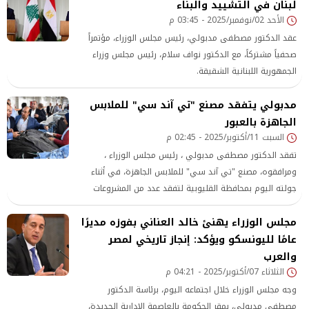
لبنان في التشييد والبناء
الأحد 02/نوفمبر/2025 - 03:45 م
عقد الدكتور مصطفى مدبولي، رئيس مجلس الوزراء، مؤتمراً
صحفياً مشتركاً، مع الدكتور نواف سلام، رئيس مجلس وزراء
الجمهورية اللبنانية الشقيقة.
مدبولي يتفقد مصنع "تي آند سي" للملابس
الجاهزة بالعبور
السبت 11/أكتوبر/2025 - 02:45 م
تفقد الدكتور مصطفى مدبولي ، رئيس مجلس الوزراء ،
ومرافقوه، مصنع "تي آند سي" للملابس الجاهزة، في أثناء
جولته اليوم بمحافظة القليوبية لتفقد عدد من المشروعات
التنموية والخدمية . واستمع رئيس الوزراء إلى عرض تقديمي
مجلس الوزراء يهنئ خالد العناني بفوزه مديرًا
من المهندس مجدي طلبة، رئيس مجلس إدارة شركة "تي آند
سي"، حول الشركة وتطورات أعمالها والتصدير
عامًا لليونسكو ويؤكد: إنجاز تاريخي لمصر
والعرب
الثلاثاء 07/أكتوبر/2025 - 04:21 م
وجه مجلس الوزراء خلال اجتماعه اليوم، برئاسة الدكتور
مصطفى مدبولي، بمقر الحكومة بالعاصمة الإدارية الجديدة،