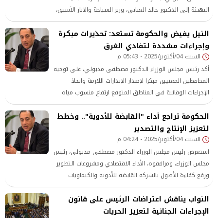
التهنئة إلى الدكتور خالد العناني، وزير السياحة والآثار الأسبق،
بمناسبة فوزه بمنصب المدير العام الجديد لمنظمة الأمم
النيل يفيض والحكومة تستعد: تحذيرات مبكرة
المتحدة للتربية والعلوم والثقافة (اليونسكو).
وإجراءات مشددة لتفادي الغرق
السبت 04/أكتوبر/2025 - 05:43 م
أكد رئيس مجلس الوزراء الدكتور مصطفى مدبولي، على توجيه
المحافظين المعنيين مبكرا لإصدار الإنذارات اللازمة واتخاذ
الإجراءات الوقائية في المناطق المتوقع ارتفاع منسوب مياه
النيل فيها نتيجة لفيضان نهر النيل في إطار منظومة متكاملة
الحكومة تراجع أداء "القابضة للأدوية".. وخطط
لإدارة الموقف على مستوى الدولة.
لتعزيز الإنتاج والتصدير
السبت 04/أكتوبر/2025 - 04:24 م
استعرض رئيس مجلس الوزراء الدكتور مصطفى مدبولي، رئيس
مجلس الوزراء، ومرافقوه، الأداء الاقتصادي ومشروعات التطوير
ورفع كفاءة الأصول بالشركة القابضة للأدوية والكيماويات
والمستلزمات الطبية، إحدى الشركات القابضة التابعة لوزارة
النواب يناقش اعتراضات الرئيس على قانون
قطاع الأعمال العام، ويأتي ذلك في أثناء زيارته التي يقوم بها
الإجراءات الجنائية لتعزيز الحريات
اليوم لافتتاح وتفقد عدد من المصانع المطورة بشركة النصر