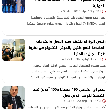
الدولية
الثلاثاء 03/فبراير/2026 - 09:43 ص
حقّق جهاز تنمية المشروعات المتوسطة والصغيرة ومتناهية
الصغر (MSMEDA) إنجازًا دوليًا بارزًا بفوزه بجائزة مرموقة مقدَّمة
رئيس الوزراء يتفقد سير العمل والخدمات
المقدمة للمواطنين بالمركز التكنولوجي بقرية
"تونا الجبل" بالمنيا
السبت 31/يناير/2026 - 12:21 م
عقب تفقده التشغيل التجريبي لمصنع شركة القناة للسكر،
بمركز ملوي، توجّه الدكتور مصطفى مدبولي، رئيس مجلس
الوزراء، ومرافقوه، إلى المركز التكنولوجي بقرية "تونا الجبل"
الواقع داخل مجمع الخدمات الحكومية بالقرية، والذي نفذّه
مدبولي: تشغيل 190 مصنعًا و150 آخرين قيد
الجهاز المركزي للتعمير ضمن مشروعات المبادرة الرئاسية "حياة
كريمة" بمحافظة المنيا. وخلال
التنفيذ لتوفير فرص عمل
الأحد 11/يناير/2026 - 03:37 م
أكد رئيس مجلس الوزراء الدكتور مصطفى مدبولي أن المصانع