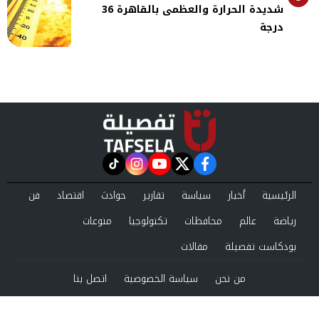
شديدة الحرارة والعظمى بالقاهرة 36
درجة
instagram
tiktok
youtube
twitter
facebook
الرئيسية
أخبار
سياسة
تقارير
حوادث
اقتصاد
فن
رياضة
عالم
محافظات
تكنولوجيا
منوعات
بودكاست تفصيلة
مقالات
من نحن
سياسة الخصوصية
اتصل بنا
©2024 tafsela All Rights Reserved.