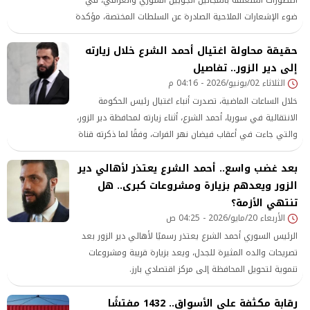
ضوء الإشعارات الملاحية الصادرة عن السلطات المختصة، مؤكدة
أن رحلاتها المجدولة مستمرة كالمعتاد باستثناء الرحلات
حقيقة محاولة اغتيال أحمد الشرع خلال زيارته
المتجهة إلى العراق وسوريا ولبنان. وقالت الشركة في بيان إنه
تم الإعلان عن إغلاق
إلى دير الزور.. تفاصيل
الثلاثاء 02/يونيو/2026 - 04:16 م
خلال الساعات الماضية، تصدرت أنباء اغتيال رئيس الحكومة
الانتقالية في سوريا، أحمد الشرع، أثناء زيارته لمحافظة دير الزور،
والتي جاءت في أعقاب فيضان نهر الفرات، وفقًا لما ذكرته قناة
السومرية.
بعد غضب واسع.. أحمد الشرع يعتذر لأهالي دير
الزور ويعدهم بزيارة ومشروعات كبرى.. هل
تنتهي الأزمة؟
الأربعاء 20/مايو/2026 - 04:25 ص
الرئيس السوري أحمد الشرع يعتذر رسميًا لأهالي دير الزور بعد
تصريحات والده المثيرة للجدل، ويعد بزيارة قريبة ومشروعات
تنموية لتحويل المحافظة إلى مركز اقتصادي بارز.
رقابة مكثفة على الأسواق.. 1432 مفتشًا