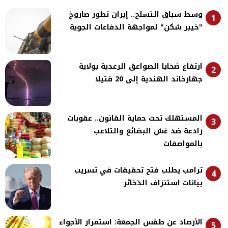
وسط سباق التسلح.. إيران تطور صاروخ
1
"خيبر شكن" لمواجهة الدفاعات الجوية
ارتفاع ضحايا الصواعق الرعدية بولاية
2
جهارخاند الهندية إلى 20 قتيلا
المستهلك تحت حماية القانون.. عقوبات
3
رادعة ضد غش البضائع والتلاعب
بالمواصفات
ترامب يطلب فتح تحقيقات في تسريب
4
بيانات استنزاف الذخائر
الأرصاد عن طقس الجمعة: استمرار الأجواء
5