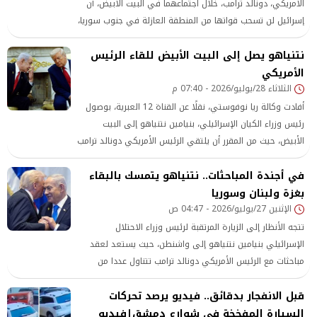
الأمريكي، دونالد ترامب، خلال اجتماعهما في البيت الأبيض، أن
إسرائيل لن تسحب قواتها من المنطقة العازلة في جنوب سوريا،
طالما ظل تهديد الجماعات الجهادية قائمًا في المنطقة، بحسب
نتنياهو يصل إلى البيت الأبيض للقاء الرئيس
مزاعمه، وفقًا لوكالة ريا نوفوستي.
الأمريكي
الثلاثاء 28/يوليو/2026 - 07:40 م
أفادت وكالة ريا نوفوستي، نقلًا عن القناة 12 العبرية، بوصول
رئيس وزراء الكيان الإسرائيلي، بنيامين نتنياهو إلى البيت
الأبيض، حيث من المقرر أن يلتقي الرئيس الأمريكي دونالد ترامب
في أجندة المباحثات.. نتنياهو يتمسك بالبقاء
بغزة ولبنان وسوريا
الإثنين 27/يوليو/2026 - 04:47 ص
تتجه الأنظار إلى الزيارة المرتقبة لرئيس وزراء الاحتلال
الإسرائيلي بنيامين نتنياهو إلى واشنطن، حيث يستعد لعقد
مباحثات مع الرئيس الأمريكي دونالد ترامب تتناول عددا من
الملفات الإقليمية، يتصدرها الملف الإيراني، إلى جانب تطورات
قبل الانفجار بدقائق.. فيديو يرصد تحركات
الأوضاع في غزة ولبنان وسوريا والضفة الغربية.
السيارة المفخخة في شوارع دمشق|فيديو