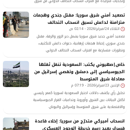
وتحديات متزايدة مع اقتراب انسحاب التحالف الدولي من شرق
سوريا.
تصعيد أمني شرق سوريا: مقتل جندي وهجمات
متزامنة لداعش تسبق انسحاب التحالف
الثلاثاء 24/فبراير/2026 - 02:14 ص
تصعيد أمني جديد شرق سوريا يشمل دير الزور والرقة، مقتل
جندي سوري، إحباط هجمات إرهابية، دعوات داعش للتكثيف،
وتطورات متسارعة مع اقتراب انسحاب التحالف الدولي.
خاص|صهيوني يكتب: السعودية تنقل ثقلها
الجيوسياسي إلى دمشق وتقصي إسرائيل من
معادلة شرق المتوسط
الإثنين 23/فبراير/2026 - 07:19 م
تحليل رأي يكشف دلالات اختيار السعودية لسوريا كممر رئيسي
لكابل البيانات بين الشرق وأوروبا، وتداعيات القرار الجيوسياسية
والاقتصادية على شرق المتوسط وإسرائيل واليونان.
انسحاب أميركي متدرّج من سوريا: إخلاء قاعدة
قسرك يعيد رسم خريطة الوجود العسكري