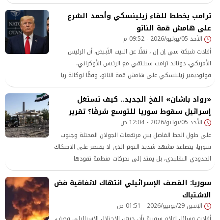
ترامب يخطط للقاء زيلينسكي وأحمد الشرع
على هامش قمة الناتو
الأحد 05/يوليو/2026 - 09:52 م
أفادت شبكة سي إن إن ، نقلًا عن البيت الأبيض، أن الرئيس
الأمريكي، دونالد ترامب سيلتقي مع الرئيس الأوكراني،
فولوديمير زيلينسكي على هامش قمة الناتو، وفقًا لوكالة ريا
نوفوستي.
«رواد باشان» الفخ الجديد.. كيف تستغل
إسرائيل سقوط سوريا للتوسع شرقًا؟ تقرير
الأحد 05/يوليو/2026 - 12:04 ص
على طول الخط الفاصل بين مرتفعات الجولان المحتلة وجنوب
سوريا، يتصاعد مشهد شديد التوتر الذي لا يقتصر على الاحتكاك
الحدودي التقليدي، بل يمتد إلى تحركات منظمة تقودها
مجموعات استيطانية إسرائيلية تسعى علنًا إلى فرض واقع
سوريا: القصف الإسرائيلي انتهاك لاتفاقية فض
جديد يتجاوز خط وقف إطلاق النار لعام 1974.
الاشتباك
الإثنين 29/يونيو/2026 - 01:51 ص
أفادت وسائل إعلام سورية بأن جيش الاحتلال الإسرائيلي قصف،