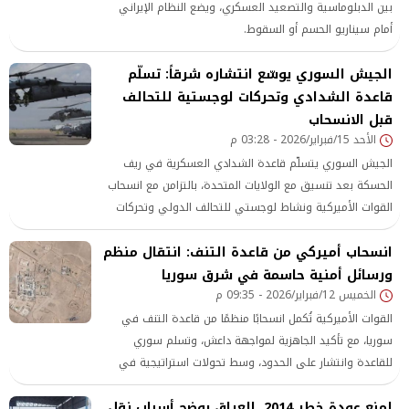
بين الدبلوماسية والتصعيد العسكري، ويضع النظام الإيراني
أمام سيناريو الحسم أو السقوط.
الجيش السوري يوسّع انتشاره شرقاً: تسلّم
قاعدة الشدادي وتحركات لوجستية للتحالف
قبل الانسحاب
الأحد 15/فبراير/2026 - 03:28 م
الجيش السوري يتسلّم قاعدة الشدادي العسكرية في ريف
الحسكة بعد تنسيق مع الولايات المتحدة، بالتزامن مع انسحاب
القوات الأميركية ونشاط لوجستي للتحالف الدولي وتحركات
لتسلّم مطار القامشلي.
انسحاب أميركي من قاعدة التنف: انتقال منظم
ورسائل أمنية حاسمة في شرق سوريا
الخميس 12/فبراير/2026 - 09:35 م
القوات الأميركية تُكمل انسحابًا منظمًا من قاعدة التنف في
سوريا، مع تأكيد الجاهزية لمواجهة داعش، وتسلم سوري
للقاعدة وانتشار على الحدود، وسط تحولات استراتيجية في
الوجود العسكري الأميركي.
لمنع عودة خطر 2014. العراق يوضح أسباب نقل