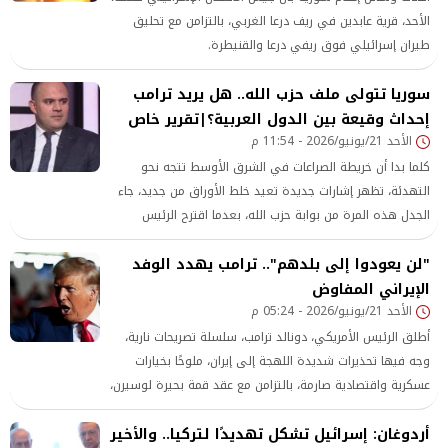
الأحد، قرية عابدين في ريف درعا الغربي، بالتزامن مع تحليق
طيران إسرائيلي فوق ريفي درعا والقنيطرة.
سوريا تتولى ملف حزب الله.. هل يريد ترامب
إحداث وقيعة بين الدول العربية؟|تقرير خاص
الأحد 21/يونيو/2026 - 11:54 م
كلما بدا أن خريطة الصراعات في الشرق الأوسط تتجه نحو
التهدئة، تظهر إشارات جديدة تعيد خلط الأوراق من جديد، جاء
الجدل هذه المرة من بوابة حزب الله، بعدما اقترح الرئيس
الأمريكي، دونالد ترامب، تسليم ملف حزب الله لسوريا للتعامل
"لن يعودوا إلى بلدهم".. ترامب يهدد الوفد
معه، في طرح أعاد إلى الواجهة أسئلة شديدة الحساسية
الإيراني المفاوض
تتعلق بمستقبل لبنان، وحدود الدور السوري، وشكل الترتيبات
الأحد 21/يونيو/2026 - 05:24 م
التي تسعى واشنطن إلى فرضها في الإقليم
أطلق الرئيس الأمريكي، دونالد ترامب، سلسلة تصريحات نارية،
وجه فيها تحذيرات شديدة اللهجة إلى إيران، ملوحًا بخيارات
عسكرية واقتصادية صارمة، بالتزامن مع عقد قمة بحيرة لوسيرن،
لبحث المفاوضات الأمريكية-الإيرانية.
أردوغان: إسرائيل تشكل تهديدًا لتركيا.. والأخير