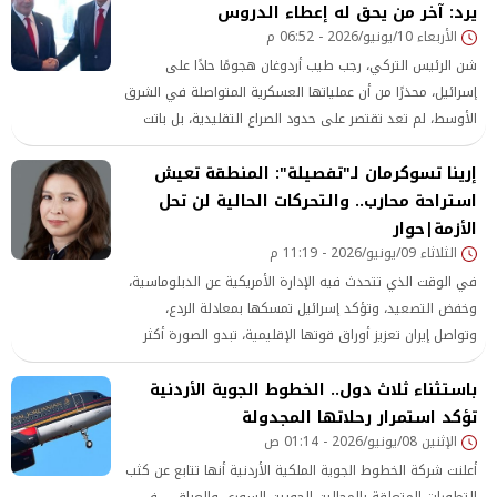
يرد: آخر من يحق له إعطاء الدروس
الأربعاء 10/يونيو/2026 - 06:52 م
شن الرئيس التركي، رجب طيب أردوغان هجومًا حادًا على
إسرائيل، محذرًا من أن عملياتها العسكرية المتواصلة في الشرق
الأوسط، لم تعد تقتصر على حدود الصراع التقليدية، بل باتت
تمثل تهديدًا مباشرًا للأمن القومي التركي والاستقرار الإقليمي،
إرينا تسوكرمان لـ"تفصيلة": المنطقة تعيش
وفقًا لوكالة يورو نيوز.
استراحة محارب.. والتحركات الحالية لن تحل
الأزمة|حوار
الثلاثاء 09/يونيو/2026 - 11:19 م
في الوقت الذي تتحدث فيه الإدارة الأمريكية عن الدبلوماسية،
وخفض التصعيد، وتؤكد إسرائيل تمسكها بمعادلة الردع،
وتواصل إيران تعزيز أوراق قوتها الإقليمية، تبدو الصورة أكثر
تعقيدًا مما توحي به التصريحات الرسمية، فالجولة الأخيرة من
باستثناء ثلاث دول.. الخطوط الجوية الأردنية
المواجهة لم تحسم الصراع
تؤكد استمرار رحلاتها المجدولة
الإثنين 08/يونيو/2026 - 01:14 ص
أعلنت شركة الخطوط الجوية الملكية الأردنية أنها تتابع عن كثب
التطورات المتعلقة بالمجالين الجويين السوري والعراقي، في