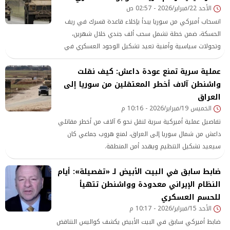
الأحد 22/فبراير/2026 - 02:57 ص
انسحاب أميركي من سوريا يبدأ بإخلاء قاعدة قسرك في ريف
الحسكة، ضمن خطة تشمل سحب ألف جندي خلال شهرين،
وتحولات سياسية وأمنية تعيد تشكيل الوجود العسكري في
البلاد.
عملية سرية تمنع عودة داعش: كيف نقلت
واشنطن آلاف أخطر المعتقلين من سوريا إلى
العراق
الخميس 19/فبراير/2026 - 10:16 م
تفاصيل عملية أميركية سرية لنقل نحو 6 آلاف من أخطر مقاتلي
داعش من شمال سوريا إلى العراق، لمنع هروب جماعي كان
سيعيد تشكيل التنظيم ويهدد أمن المنطقة.
ضابط سابق في البيت الأبيض لـ «تفصيلة»: أيام
النظام الإيراني معدودة وواشنطن تتهيأ
للحسم العسكري
الأحد 15/فبراير/2026 - 10:17 م
ضابط أميركي سابق في البيت الأبيض يكشف كواليس التناقض