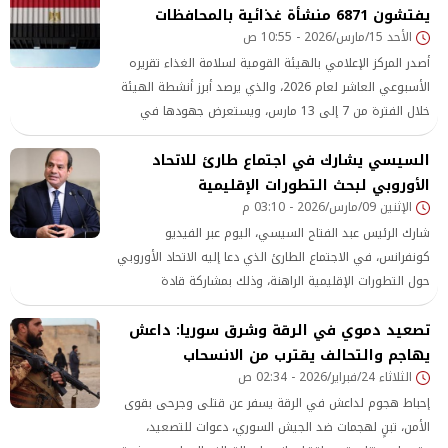
يفتشون 6871 منشأة غذائية بالمحافظات
الأحد 15/مارس/2026 - 10:55 ص
أصدر المركز الإعلامي بالهيئة القومية لسلامة الغذاء تقريره
الأسبوعي العاشر لعام 2026، والذي يرصد أبرز أنشطة الهيئة
خلال الفترة من 7 إلى 13 مارس، ويستعرض جهودها في
الرقابة على الأسواق والمنشآت الغذائية، إلى جانب متابعة
السيسي يشارك في اجتماع طارئ للاتحاد
حركة الصادرات والواردات الغذائية. وأوضح التقرير أن عدد
الرسائل الغذائية المصدرة خلال
الأوروبي لبحث التطورات الإقليمية
الإثنين 09/مارس/2026 - 03:10 م
شارك الرئيس عبد الفتاح السيسي، اليوم عبر الفيديو
كونفرانس، في الاجتماع الطارئ الذي دعا إليه الاتحاد الأوروبي
حول التطورات الإقليمية الراهنة، وذلك بمشاركة قادة
ومسئولي دول مجلس التعاون الخليجي ومصر والأردن ولبنان
تصعيد دموي في الرقة وشرق سوريا: داعش
وسوريا
يهاجم والتحالف يقترب من الانسحاب
الثلاثاء 24/فبراير/2026 - 02:34 ص
إحباط هجوم لداعش في الرقة يسفر عن قتلى وجرحى بقوى
الأمن، تبنٍ لهجمات ضد الجيش السوري، دعوات للتصعيد،