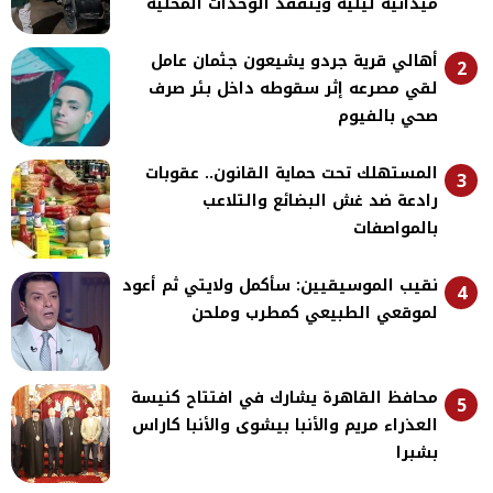
ميدانية ليلية ويتفقد الوحدات المحلية
أهالي قرية جردو يشيعون جثمان عامل
2
لقي مصرعه إثر سقوطه داخل بئر صرف
صحي بالفيوم
المستهلك تحت حماية القانون.. عقوبات
3
رادعة ضد غش البضائع والتلاعب
بالمواصفات
نقيب الموسيقيين: سأكمل ولايتي ثم أعود
4
لموقعي الطبيعي كمطرب وملحن
محافظ القاهرة يشارك في افتتاح كنيسة
5
العذراء مريم والأنبا بيشوى والأنبا كاراس
بشبرا