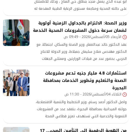
ابو عبده الذي يعمل منجد بنطاق حي المناخ ، وذلك للاطمئنان
على حالته الصحية ومتابعة مستوى الرعاية الطبية المقدمة له
بمستشفى السلام ، بما يعكس حرص المحافظة على الوقوف
وزير الصحة: الالتزام بالجداول الزمنية أولوية
بجانب المواطنين وتقديم الدعم الكامل لهم في مختلف
الظروف
لضمان سرعة دخول المشروعات الصحية الخدمة
الأربعاء 05/أغسطس/2026 - 09:49 ص
عقد الدكتور خالد عبدالغفار، وزير الصحة والسكان، اجتماعًا، مع
الدكتور مهندس صلاح سليمان جمبلاط، وزير الدولة للانتاج
الحربي، بحضور عدد من قيادات الوزارتين، وممثلي الجهات
المعنية، لمتابعة والوقوف على مستجدات عدد من المشروعات
استثمارات 4.8 مليار جنيه تدعم مشروعات
القومية المشتركة.
الصحة والتعليم وتطوير الخدمات بمحافظة
البحيرة
الثلاثاء 04/أغسطس/2026 - 11:30 ص
واصل الدكتور أحمد رستم، وزير التخطيط والتنمية الاقتصادية،
جولته الميدانية بمحافظة البحيرة، بتفقد عدد من المشروعات
التنموية والخدمية التي تستهدف تعزيز قطاعي الصحة
والتعليم
من الهوية الرقمية إلى التأمين الصحي.. 17