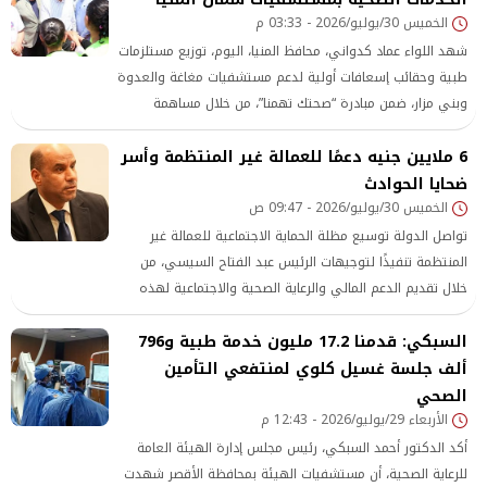
الخميس 30/يوليو/2026 - 03:33 م
شهد اللواء عماد كدواني، محافظ المنيا، اليوم، توزيع مستلزمات
طبية وحقائب إسعافات أولية لدعم مستشفيات مغاغة والعدوة
وبني مزار، ضمن مبادرة “صحتك تهمنا”، من خلال مساهمة
مجتمعية مقدمة من حزب مستقبل وطن، في إطار دعم القطاع
6 ملايين جنيه دعمًا للعمالة غير المنتظمة وأسر
الصحي وتعزيز الشراكة بين الأجهزة التنفيذية ومؤسسات
ضحايا الحوادث
المجتمع المدني، تنفيذًا لتوجيهات القيادة السياسية بالارتقاء
الخميس 30/يوليو/2026 - 09:47 ص
بمنظومة الرعاية الصحية وتحسين جودة الخدمات المقدمة
للمواطنين.
تواصل الدولة توسيع مظلة الحماية الاجتماعية للعمالة غير
المنتظمة تنفيذًا لتوجيهات الرئيس عبد الفتاح السيسي، من
خلال تقديم الدعم المالي والرعاية الصحية والاجتماعية لهذه
الفئة
السبكي: قدمنا 17.2 مليون خدمة طبية و796
ألف جلسة غسيل كلوي لمنتفعي التأمين
الصحي
الأربعاء 29/يوليو/2026 - 12:43 م
أكد الدكتور أحمد السبكي، رئيس مجلس إدارة الهيئة العامة
للرعاية الصحية، أن مستشفيات الهيئة بمحافظة الأقصر شهدت