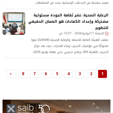
تنفيذ سلسلة من التدخلات الإنسانية بعدد من المحافظات
الرعاية الصحية: نشر ثقافة الجودة مسئولية
مشتركة وإعداد الكفاءات هو الضمان الحقيقي
للتطوير
الجمعة 17/يوليو/2026 - 10:37 ص
حققت الهيئة العامة للاعتماد والرقابة الصحية (GAHAR) نموا
ملحوظًا في مؤشرات التدريب وبناء القدرات، حيث نفذ مركز
التدريب بالهيئة 269 برنامج تدريبي حتى نهاية يونيو 2026،
استفاد منها 34 ألف متدرب من مختلف فئات العاملين بالقطاع
الصحي، إلى جانب تخريج 154 متخصص من برنامج GAHAR
EGYCAP لإعداد كوادر الجودة بالرعاية الصحية.
8
7
6
5
4
3
2
1