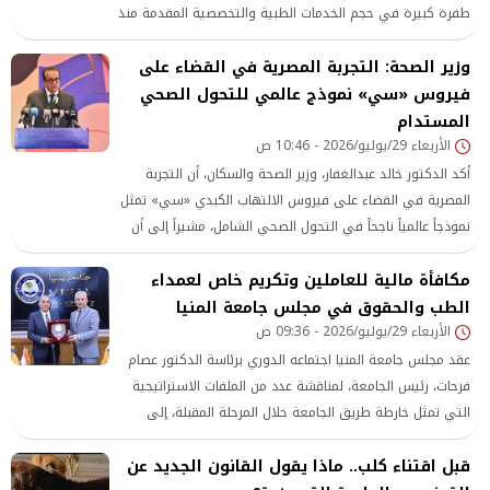
طفرة كبيرة في حجم الخدمات الطبية والتخصصية المقدمة منذ
بدء تطبيق المنظومة، بما يعكس نجاحها في إتاحة خدمات
وزير الصحة: التجربة المصرية في القضاء على
علاجية متقدمة داخل المحافظة
فيروس «سي» نموذج عالمي للتحول الصحي
المستدام
الأربعاء 29/يوليو/2026 - 10:46 ص
أكد الدكتور خالد عبدالغفار، وزير الصحة والسكان، أن التجربة
المصرية في القضاء على فيروس الالتهاب الكبدي «سي» تمثل
نموذجاً عالمياً ناجحاً في التحول الصحي الشامل، مشيراً إلى أن
ما تحقق لم يكن مجرد إنجاز في مكافحة المرض، بل خطوة نحو
مكافأة مالية للعاملين وتكريم خاص لعمداء
بناء منظومة مستدامة لحماية صحة الكبد تعتمد على الاكتشاف
المبكر والرعاية المستمرة،
الطب والحقوق في مجلس جامعة المنيا
الأربعاء 29/يوليو/2026 - 09:36 ص
عقد مجلس جامعة المنيا اجتماعه الدوري برئاسة الدكتور عصام
فرحات، رئيس الجامعة، لمناقشة عدد من الملفات الاستراتيجية
التي تمثل خارطة طريق الجامعة خلال المرحلة المقبلة، إلى
جانب استعراض حصاد عام مالي وتنفيذي استثنائي يُعد الأكبر
قبل اقتناء كلب.. ماذا يقول القانون الجديد عن
في تاريخ الجامعة، بما يعكس حجم الإنجازات التي تحققت في