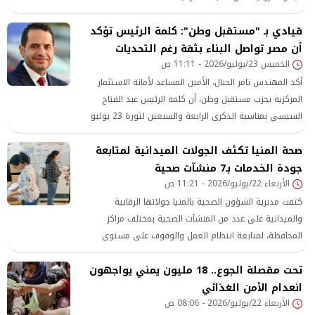
قيادي بـ "مستقبل وطن": كلمة الرئيس تؤكد
أن مصر تواصل البناء بثقة رغم التحديات
الخميس 23/يوليو/2026 - 11:11 ص
أكد المهندس تامر الحبال، الأمين المساعد لأمانة الاستثمار
المركزية بحزب مستقبل وطن، أن كلمة الرئيس عبد الفتاح
السيسي بمناسبة الذكرى الرابعة والسبعين لثورة 23 يوليو
جاءت معبرة عن رؤية وطنية متكاملة، تؤكد أن الدولة
صحة المنيا تكثف الجولات الميدانية لمتابعة
جودة الخدمات بـ7 منشآت صحية
الأربعاء 22/يوليو/2026 - 11:21 ص
كثفت مديرية الشؤون الصحية بالمنيا جولاتها الرقابية
والميدانية على عدد من المنشآت الصحية بمختلف مراكز
المحافظة، لمتابعة انتظام العمل والوقوف على مستوى
الخدمات المقدمة للمواطنين، وذلك في إطار خطة تطوير الأداء
تحت مقصلة الجوع.. 18 مليون يمني يواجهون
وتحسين جودة الرعاية الصحية.
انعدام الأمن الغذائي
الأربعاء 22/يوليو/2026 - 08:06 ص