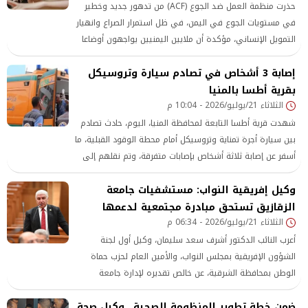
حذرت منظمة العمل ضد الجوع (ACF) من تدهور جديد وخطير
في مستويات الجوع في اليمن، في ظل استمرار الصراع وانهيار
التمويل الإنساني، مؤكدة أن ملايين اليمنيين يواجهون أوضاعا
إنسانية متفاقمة مع استمرار غياب الرقابة في أجزاء واسعة من
إصابة 3 أشخاص في تصادم سيارة وتروسيكل
البلاد.
بقرية أطسا بالمنيا
الثلاثاء 21/يوليو/2026 - 10:04 م
شهدت قرية أطسا التابعة لمحافظة المنيا، اليوم، حادث تصادم
بين سيارة أجرة تمناية وتروسيكل أمام محطة الوقود القبلية، ما
أسفر عن إصابة ثلاثة أشخاص بإصابات متفرقة، وتم نقلهم إلى
مستشفى صدر المنيا لتلقي الرعاية الطبية اللازمة.
وكيل إفريقية النواب: مستشفيات جامعة
الزقازيق تستحق مبادرة مجتمعية لدعمها
الثلاثاء 21/يوليو/2026 - 06:34 م
أعرب النائب الدكتور أشرف سعد سليمان، وكيل أول لجنة
الشؤون الإفريقية بمجلس النواب، والأمين العام لحزب حماة
الوطن بمحافظة الشرقية، عن خالص تقديره لإدارة جامعة
الزقازيق، وإدارة المستشفيات الجامعية، وجميع أعضاء
ضمن خطة تطوير المنظومة الصحية.. وكيل صحة