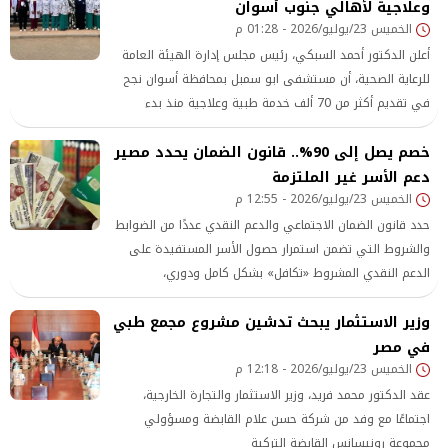
وعلاجية لأهالي جنوب أسوان
الخميس 23/يوليو/2026 - 01:28 م
أعلن الدكتور أحمد السبكي، رئيس مجلس إدارة الهيئة العامة
للرعاية الصحية، أن مستشفى ابو سمبل بمحافظة أسوان نجح
في تقديم أكثر من 70 ألف خدمة طبية وعلاجية منذ بدء
تطبيق منظومة التأمين الصحي الشامل بالمحافظة
خصم يصل إلى 90%.. قانون الضمان يحدد مصير
دعم الأسر غير الملتزمة
الخميس 23/يوليو/2026 - 12:55 م
حدد قانون الضمان الاجتماعي والدعم النقدي عددًا من الضوابط
والشروط التي تضمن استمرار حصول الأسر المستفيدة على
الدعم النقدي المشروط «تكافل» بشكل كامل ودوري،
وزير الاستثمار يبحث تدشين مشروع مجمع طبي
في مصر
الخميس 23/يوليو/2026 - 12:18 م
عقد الدكتور محمد فريد، وزير الاستثمار والتجارة الخارجية،
اجتماعًا مع وفد من شركة حسن علام القابضة ومسؤولي
مجموعة رونيسانس القابضة التركية