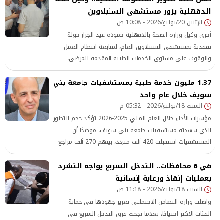
الدقهلية يزور مستشفى السنبلاوين
الإثنين 20/يوليو/2026 - 10:08 ص
أجرى وكيل وزارة الصحة بالدقهلية حموده عيد الجزار جولة
تفقدية بمستشفى السنبلاوين العام، لمتابعة انتظام العمل
والوقوف على مستوى الخدمات الطبية المقدمة للمرضى،
وذلك ضمن خطة مديرية الصحة للمرور الدوري على
1.37 مليون خدمة طبية بمستشفيات جامعة بني
المستشفيات ومتابعة تنفيذ أعمال التطوير الجارية
سويف خلال عام واحد
السبت 18/يوليو/2026 - 05:32 م
مؤشرات الأداء خلال العام المالي 2025-2026 تؤكد حجم التطور
الذي شهدته مستشفيات جامعة بني سويف، موضحًا أن
المستشفيات استقبلت 420 ألف متردد، بينهم 270 ألف مراجع
بالعيادات الخارجية، و150 ألف حالة بأقسام الاستقبال والطوارئ،
في 6 محافظات.. التدخل السريع يواجه التشرد
إلى جانب استقبال 34 ألف مريض بالأقسام الداخلية، و9500
حالة داخل وحدات العناية المركزة.
بعمليات إنقاذ ورعاية إنسانية
السبت 18/يوليو/2026 - 11:18 ص
واصلت وزارة التضامن الاجتماعي تعزيز جهودها في حماية
الفئات الأكثر احتياجًا، بعدما نجحت فرق التدخل السريع في