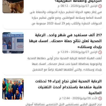
الترخيص والعلامة التعريفية؟
قطاعات التعليم، والبحث العلمي، والرعاية الصحية، والتحول
الإثنين 27/يوليو/2026 - 08:12 م
الرقمي، وخدمة المجتمع.
في إطار جهود الدولة لتنظيم حيازة الحيوانات والحفاظ على
الصحة العامة وسلامة المواطنين، وضع قانون تنظيم حيازة
الحيوانات الخطرة والكلاب رقم 29 لسنة 2023 مجموعة من
الضوابط
217 ألف مستفيد في شهر واحد.. الرعاية
الصحية تعلن نتائج حملة «صحتك.. امسك فيها
بإيدك وسنانك»
الإثنين 27/يوليو/2026 - 12:39 م
أعلنت الهيئة العامة للرعاية الصحية نجاح أولى حملاتها الصحية
والتوعوية بمحافظة المنيا تحت شعار «صحتك.. امسك فيها
بإيدك وسنانك»، والتي أطلقتها الهيئة تزامنًا مع التشغيل
التجريبي لمنظومة التأمين الصحي الشامل بالمحافظة، محققة
الرعاية الصحية تعلن نجاح إجراء 10 تدخلات
نتائج غير مسبوقة بعد شهر كامل من تنفيذ فعالياتها.
قلبية متقدمة باستخدام أحدث التقنيات
العالمية
الأحد 26/يوليو/2026 - 12:44 م
نجج الفريق الطبي بمستشفى النيل التخصصي بمحافظة أسوان