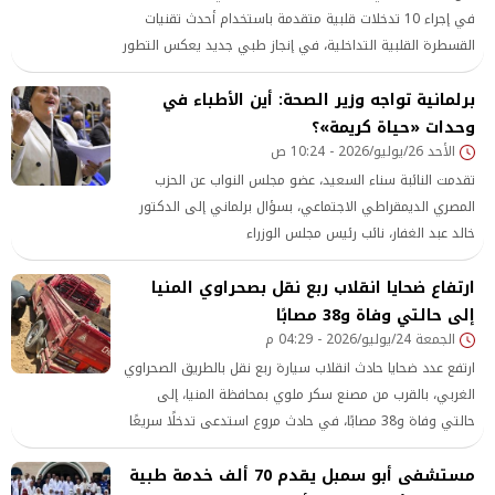
في إجراء 10 تدخلات قلبية متقدمة باستخدام أحدث تقنيات
القسطرة القلبية التداخلية، في إنجاز طبي جديد يعكس التطور
المتسارع الذي تشهده مستشفيات الهيئة، وقدرتها على
برلمانية تواجه وزير الصحة: أين الأطباء في
وحدات «حياة كريمة»؟
الأحد 26/يوليو/2026 - 10:24 ص
تقدمت النائبة سناء السعيد، عضو مجلس النواب عن الحزب
المصري الديمقراطي الاجتماعي، بسؤال برلماني إلى الدكتور
خالد عبد الغفار، نائب رئيس مجلس الوزراء
ارتفاع ضحايا انقلاب ربع نقل بصحراوي المنيا
إلى حالتي وفاة و38 مصابًا
الجمعة 24/يوليو/2026 - 04:29 م
ارتفع عدد ضحايا حادث انقلاب سيارة ربع نقل بالطريق الصحراوي
الغربي، بالقرب من مصنع سكر ملوي بمحافظة المنيا، إلى
حالتي وفاة و38 مصابًا، في حادث مروع استدعى تدخلًا سريعًا
من الأجهزة الأمنية وسيارات الإسعاف لنقل المصابين وتقديم
مستشفى أبو سمبل يقدم 70 ألف خدمة طبية
الرعاية الطبية اللازمة.