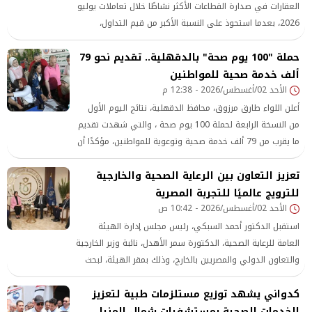
العقارات في صدارة القطاعات الأكثر نشاطًا خلال تعاملات يوليو
2026، بعدما استحوذ على النسبة الأكبر من قيم التداول،
متقدمًا على قطاعات الخدمات المالية غير المصرفية والرعاية
حملة "100 يوم صحة" بالدقهلية.. تقديم نحو 79
الصحية والأدوية، في مؤشر يعكس قوة حركة التداول على
ألف خدمة صحية للمواطنين
أسهم الشركات العاملة بهذه الأنشطة.
الأحد 02/أغسطس/2026 - 12:38 م
أعلن اللواء طارق مرزوق، محافظ الدقهلية، نتائج اليوم الأول
من النسخة الرابعة لحملة 100 يوم صحة ، والتي شهدت تقديم
ما يقرب من 79 ألف خدمة صحية وتوعوية للمواطنين، مؤكدًا أن
الحملة انطلقت بقوة في جميع مراكز ومدن المحافظة
تعزيز التعاون بين الرعاية الصحية والخارجية
للترويج عالميًا للتجربة المصرية
الأحد 02/أغسطس/2026 - 10:42 ص
استقبل الدكتور أحمد السبكي، رئيس مجلس إدارة الهيئة
العامة للرعاية الصحية، الدكتورة سمر الأهدل، نائبة وزير الخارجية
والتعاون الدولي والمصريين بالخارج، وذلك بمقر الهيئة، لبحث
سبل تعزيز التعاون الدولي والترويج العالمي للتجربة المصرية
كدواني يشهد توزيع مستلزمات طبية لتعزيز
الخدمات الصحية بمستشفيات شمال المنيا