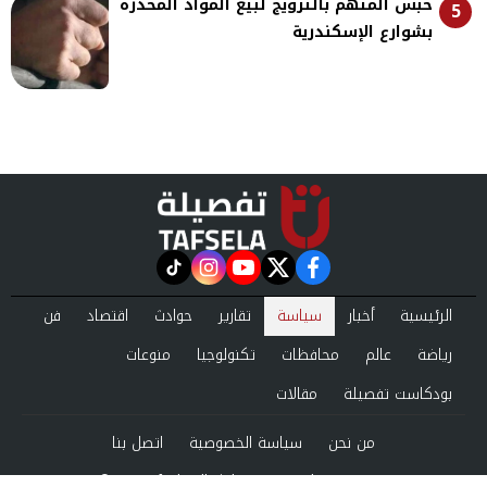
حبس المتهم بالترويج لبيع المواد المخدرة
5
بشوارع الإسكندرية
instagram
tiktok
youtube
twitter
facebook
الرئيسية
أخبار
سياسة
تقارير
حوادث
اقتصاد
فن
رياضة
عالم
محافظات
تكنولوجيا
منوعات
بودكاست تفصيلة
مقالات
من نحن
سياسة الخصوصية
اتصل بنا
©2024 tafsela All Rights Reserved.