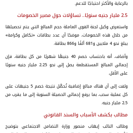
بالرعاية والأكثر احتياجًا للدعم.
2.5 مليار جنيه سنويًا.. تساؤلات حول مصير الخصومات
واستعرض وكيل لجنة القوى العاملة حجم المبالغ التي يتم تحصيلها
من خلال هذه الخصومات، موضحًا أن عدد بطاقات «تكافل وكرامة»
يبلغ نحو 4 ملايين و681 ألفًا و866 بطاقة.
وأضاف، أنه باحتساب خصم 40 جنيهًا شهريًا من كل بطاقة، فإن
إجمالي المبالغ المستقطعة يصل إلى نحو 2.25 مليار جنيه سنويًا
على الأقل.
ولفت إلى أن هناك مبالغ إضافية تُحصَّل نتيجة خصم 5 جنيهات على
كل عملية سحب، بما يرفع إجمالي الحصيلة السنوية إلى ما يقرب من
2.5 مليار جنيه.
مطالب بكشف الأسباب والسند القانوني
وطالب النائب إيهاب منصور وزارة التضامن الاجتماعي بتوضيح