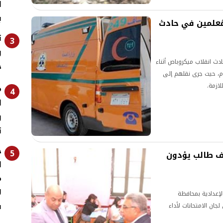
ل
ب
ء توجههم للامتحانات.. إصابة 5 مُعلمين في حادث
ت
3
و
إصابة 5 مدرسين في حادث انقلاب ميكروباص أثناء
خ
ام، حيث جرى نقلهم إلى
ازمة.
م
4
ل
و
ت
خ
5
 الشهادة الإعدادية.. 130 ألف طالب يؤدون
ا
م
ل
لإعدادية بمحافظة
ف
 طالباً وطالبة إلى لجان الامتحانات لأداء