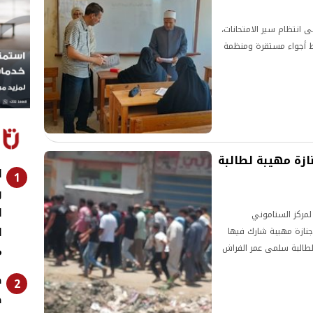
 انتظام سير الامتحانات،
سط أجواء مستقرة ومنظمة
ازة مهيبة لطالبة
ا
1
ر
ا
لمركز الستاموني
ا
نازة مهيبة شارك فيها
الطالبة سلمى عمر الفراش
م
 غيبها الموت إثر مضاعفات
ض
2
ص