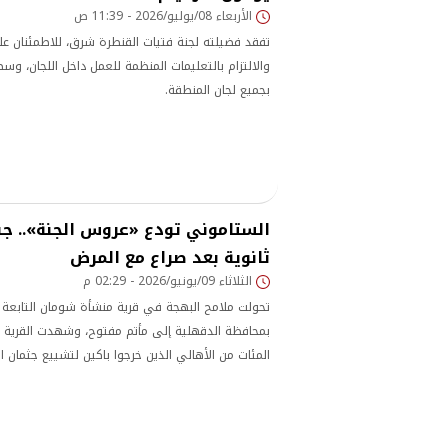
الأربعاء 08/يوليو/2026 - 11:39 ص
تفقد فضيلته لجنة فتيات القنطرة شرق، للاطمئنان على
والالتزام بالتعليمات المنظمة للعمل داخل اللجان، و
بجميع لجان المنطقة.
الستاموني تودع «عروس الجنة».. جن
ثانوية بعد صراع مع المرض
الثلاثاء 09/يونيو/2026 - 02:29 م
تحولت ملامح البهجة في قرية منشأة شومان التابعة 
بمحافظة الدقهلية إلى مأتم مفتوح، وشهدت القرية ج
المئات من الأهالي الذين خرجوا باكين لتشييع جثمان 
، طالبة الصف الأول الثانوي وحافظة كتاب الله، والتي
غيبوبة سكر حادة. ​