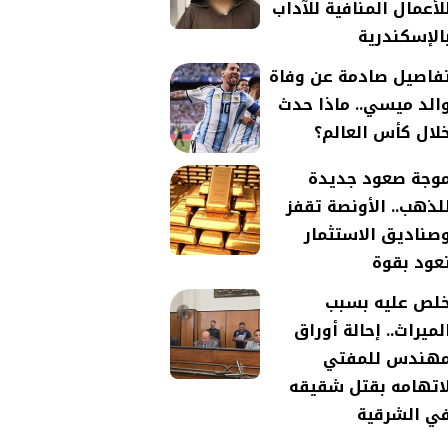
لأعمال المنافية للآداب
الإسكندرية
فاصيل صادمة عن وفاة
الد ميسي.. ماذا حدث
لال كأس العالم؟
وجة صعود جديدة
لذهب.. الأونصة تقفز
صناديق الاستثمار
عود بقوة
لص عليه بسبب
لميراث.. إحالة أوراق
هندس للمفتي
اتهامه بقتل شقيقه
ي الشرقية