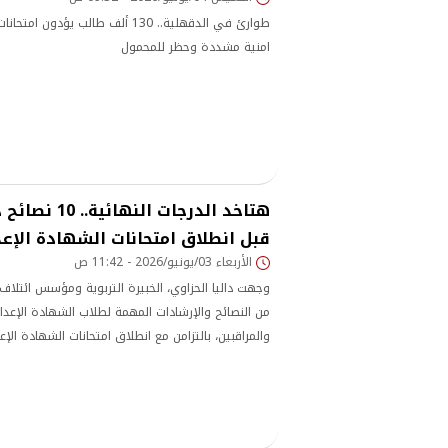
طوارئ في الدقهلية.. 130 ألف طالب يؤد
امنية مشددة وحظر للمحمول
هتاخد الدرجات الن
قبل انطلاق امتحانات الشهادة الإعدادي
الأربعاء 03/يونيو/2026 - 11:42 ص
وجهت داليا الحزاوي، الخبيرة التربوية ومؤسس ائتلاف 
من النصائح والإرشادات المهمة لطلاب الشهادة الإعدادي
والمراقبين، بالتزامن مع انطلاق امتحانات الشهادة الإ
الاستعداد النفسي والتنظيم الجيد لتحقيق أفضل النتا