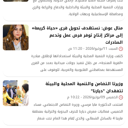
تحت إشراف اللجنة العليا لاسترداد أراضي الدولة، وبالتعاون مع
وزارات التنمية المحلية والبيئة والداخلية والدفاع والزراعة والري
ومحافظة الإسماعيلية وجهات الولاية.
منال عوض: نستهدف تحويل قرى «حياة كريمة»
إلى مراكز إنتاج توفر فرص عمل وتدعم
الصادرات
السبت 11/يوليو/2026 - 11:20 ص
كثفت وزارة التنمية المحلية والبيئة استعداداتها لإطلاق مبادرة
«القرية المنتجة»، من خلال تنفيذ جولات ميدانية بعدد من القرى
المستهدفة بمحافظتي القليوبية والغربية، للوقوف على
جاهزية المواقع المقترحة للمشروعات الإنتاجية، والتأكد من
وزيرتا التضامن والتنمية المحلية والبيئة
ملاءمتها فنيًا تمهيدًا لبدء التنفيذ. مبادرة «حياة كريمة»
ووجهت الدكتورة
تتفقدان "ديارنا"
الخميس 09/يوليو/2026 - 10:22 م
افتتحت الدكتورة مايا مرسي، وزيرة التضامن الاجتماعي، مساء
الخميس، فعاليات معرض ديارنا للحرف اليدوية والتراثية بمنطقة
مارينا 4 بالساحل الشمالي، والذي يُقام هذا العام تحت شعار
مصر بتتكلم حرفي ،