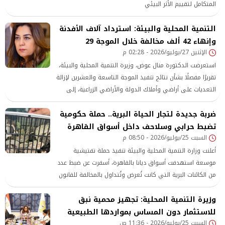
المتكامل لتقييم الأثر البيئي
التنمية المحلية والبيئة: استرداد آلاف الأفدنة
وإنهاء 42 ألف مخالفة خلال الموجة 29
الإثنين 27/يوليو/2026 - 02:28 م
استعرضت الدكتورة منال عوض، وزيرة التنمية المحلية والبيئة،
تقريرًا مفصلًا بشأن نتائج تنفيذ الموجة التاسعة والعشرين لإزالة
التعديات على أراضي وأملاك الدولة والأراضي الزراعية، إلى
جانب مخالفات البناء والمتغيرات
ضربة جديدة لتجار الحياة البرية.. حملة حكومية
تضبط حرابي وسلاحف داخل أسواق القاهرة
السبت 25/يوليو/2026 - 08:50 م
أعلنت وزارة التنمية المحلية والبيئة تنفيذ حملة تفتيشية
موسعة استهدفت أسواق ديانا بالقاهرة، أسفرت عن ضبط عدد
من الكائنات البرية التي كانت تُعرض وتُتداول بالمخالفة للقانون
وزيرة التنمية المحلية: تجهيز محمية نبق
للاستثمار دون المساس بمواردها الطبيعية
السبت 25/يوليو/2026 - 11:36 ص