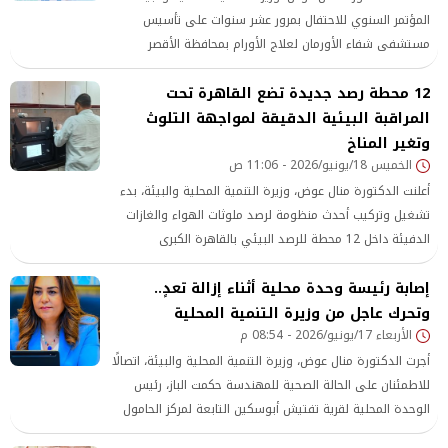
المؤتمر السنوي للاحتفال بمرور عشر سنوات على تأسيس
مستشفى شفاء الأورمان لعلاج الأورام بمحافظة الأقصر
12 محطة رصد جديدة تضع القاهرة تحت
المراقبة البيئية الدقيقة لمواجهة التلوث
وتغير المناخ
الخميس 18/يونيو/2026 - 11:06 ص
أعلنت الدكتورة منال عوض، وزيرة التنمية المحلية والبيئة، بدء
تشغيل وتركيب أحدث منظومة لرصد ملوثات الهواء والغازات
الدفيئة داخل 12 محطة للرصد البيئي بالقاهرة الكبرى
إصابة رئيسة وحدة محلية أثناء إزالة تعدٍ..
وتحرك عاجل من وزيرة التنمية المحلية
الأربعاء 17/يونيو/2026 - 08:54 م
أجرت الدكتورة منال عوض، وزيرة التنمية المحلية والبيئة، اتصالًا
للاطمئنان على الحالة الصحية للمهندسة حكمت الباز، رئيس
الوحدة المحلية لقرية تفتيش أبوسكين التابعة لمركز الحامول
بمحافظة كفر الشيخ،