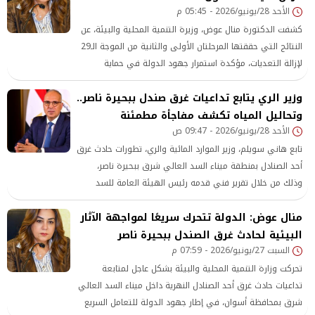
الأحد 28/يونيو/2026 - 05:45 م
كشفت الدكتورة منال عوض، وزيرة التنمية المحلية والبيئة، عن
النتائج التي حققتها المرحلتان الأولى والثانية من الموجة الـ29
لإزالة التعديات، مؤكدة استمرار جهود الدولة في حماية
أراضيها والحفاظ على الرقعة الزراعية،
وزير الري يتابع تداعيات غرق صندل ببحيرة ناصر..
وتحاليل المياه تكشف مفاجأة مطمئنة
الأحد 28/يونيو/2026 - 09:47 ص
تابع هاني سويلم، وزير الموارد المائية والري، تطورات حادث غرق
أحد الصنادل بمنطقة ميناء السد العالي شرق ببحيرة ناصر،
وذلك من خلال تقرير فني قدمه رئيس الهيئة العامة للسد
العالي وخزان أسوان،
منال عوض: الدولة تتحرك سريعًا لمواجهة الآثار
البيئية لحادث غرق الصندل ببحيرة ناصر
السبت 27/يونيو/2026 - 07:59 م
تحركت وزارة التنمية المحلية والبيئة بشكل عاجل لمتابعة
تداعيات حادث غرق أحد الصنادل النهرية داخل ميناء السد العالي
شرق بمحافظة أسوان، في إطار جهود الدولة للتعامل السريع