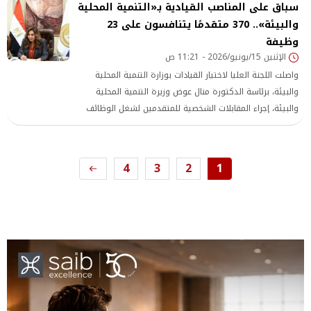
سباق على المناصب القيادية بـ«التنمية المحلية
والبيئة».. 370 متقدمًا يتنافسون على 23
وظيفة
الإثنين 15/يونيو/2026 - 11:21 ص
واصلت اللجنة العليا لاختيار القيادات بوزارة التنمية المحلية
والبيئة، برئاسة الدكتورة منال عوض وزيرة التنمية المحلية
والبيئة، إجراء المقابلات الشخصية للمتقدمين لشغل الوظائف
القيادية الشاغرة بديوان عام الوزارة، والتي تضم 23 وظيفة
بالمستويات الوظيفية «الممتاز والعالي ومدير عام»، وذلك وفقًا
لأحكام قانون
4
3
2
1