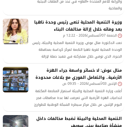
والزراعة للأمم المتحدة «الفاو» في عدد من الملفات البيئية
والمناخية
وزيرة التنمية المحلية تنعى رئيس وحدة ناهيا
بعد وفاته خلال إزالة مخالفات البناء
الجمعة 07/أغسطس/2026 - 12:22 م
نعت الدكتورة منال عوض، وزيرة التنمية المحلية والبيئة، رئيس
الوحدة المحلية لقرية ناهيا التابعة لمركز كرداسة بمحافظة
الجيزة، الذي توفي خلال مشاركته في تنفيذ حملة لإزالة
مخالفات البناء
منال عوض: لا خسائر واسعة جراء الهزة
الأرضية.. والتعامل الفوري مع بلاغات محدودة
الإثنين 03/أغسطس/2026 - 09:35 ص
أعلنت وزارة التنمية المحلية والبيئة استمرار المتابعة المكثفة
لتداعيات الهزة الأرضية التي تعرضت لها عدة محافظات فجر
اليوم الإثنين، من خلال مركز سيطرة الشبكة الوطنية للطوارئ
التنمية المحلية والبيئة تضبط مخالفات داخل
منشأة صناعية ببني سويف