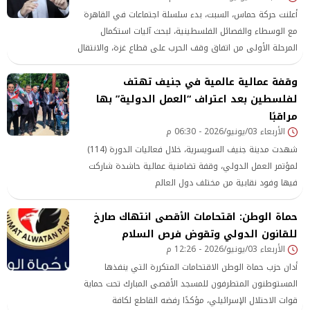
أعلنت حركة حماس، السبت، بدء سلسلة اجتماعات في القاهرة
مع الوسطاء والفصائل الفلسطينية، لبحث آليات استكمال
المرحلة الأولى من اتفاق وقف الحرب على قطاع غزة، والانتقال
إلى مناقشات تتعلق بترتيبات المرحلة الثانية، نقلًا عن وكالة
وقفة عمالية عالمية في جنيف تهتف
الأناضول.
لفلسطين بعد اعتراف “العمل الدولية” بها
مراقبًا
الأربعاء 03/يونيو/2026 - 06:30 م
شهدت مدينة جنيف السويسرية، خلال فعاليات الدورة (114)
لمؤتمر العمل الدولي، وقفة تضامنية عمالية حاشدة شاركت
فيها وفود نقابية من مختلف دول العالم
حماة الوطن: اقتحامات الأقصى انتهاك صارخ
للقانون الدولي وتقوض فرص السلام
الأربعاء 03/يونيو/2026 - 12:26 م
أدان حزب حماة الوطن الاقتحامات المتكررة التي ينفذها
المستوطنون المتطرفون للمسجد الأقصى المبارك تحت حماية
قوات الاحتلال الإسرائيلي، مؤكدًا رفضه القاطع لكافة