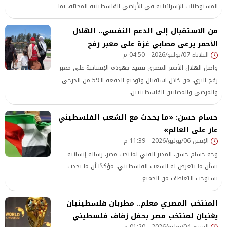
المستوطنات الإسرائيلية في الأراضي الفلسطينية المحتلة، بما
في ذلك القدس الشرقية. وتؤكد مصر أن هذه الخطوة تمثل
من الاستقبال إلى الدعم النفسي.. الهلال
دعما لقيم العدالة وتطبيقاً عملياً ومسؤولاً لمبادئ القانون
الأحمر يرعى مصابي غزة على معبر رفح
الدولي وقرارات الشرعية الدولية، وفي مقدمتها قرار مجلس
الأمن رقم ٢٣٣٤
الثلاثاء 07/يوليو/2026 - 04:50 م
واصل الهلال الأحمر المصري تنفيذ جهوده الإنسانية على معبر
رفح البري، من خلال استقبال وتوديع الدفعة الـ59 من الجرحى
والمرضى والمصابين الفلسطينيين،
حسام حسن: «ما يحدث مع الشعب الفلسطيني
عار على العالم»
الإثنين 06/يوليو/2026 - 11:39 م
وجه حسام حسن، المدير الفني لمنتخب مصر، رسالة إنسانية
بشأن ما يتعرض له الشعب الفلسطيني، مؤكدًا أن ما يحدث
يستوجب التعاطف من الجميع
المنتخب المصري معلم.. مطربان فلسطينيان
يغنيان لمنتخب مصر بحفل زفاف فلسطيني
السبت 04/يوليو/2026 - 01:20 م