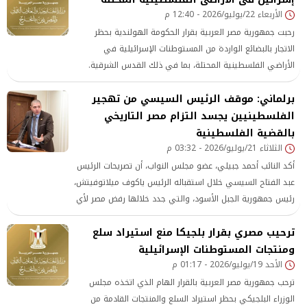
الأربعاء 22/يوليو/2026 - 12:40 م
رحبت جمهورية مصر العربية بقرار الحكومة الهولندية بحظر
الاتجار بالبضائع الواردة من المستوطنات الإسرائيلية في
الأراضي الفلسطينية المحتلة، بما في ذلك القدس الشرقية.
برلماني: موقف الرئيس السيسي من تهجير
الفلسطينيين يجسد التزام مصر التاريخي
بالقضية الفلسطينية
الثلاثاء 21/يوليو/2026 - 03:32 م
أكد النائب أحمد جبيلي، عضو مجلس النواب، أن تصريحات الرئيس
عبد الفتاح السيسي خلال استقباله الرئيس ياكوف ميلاتوفيتش،
رئيس جمهورية الجبل الأسود، والتي جدد خلالها رفض مصر لأي
مساعٍ تهدف إلى تهجير الفلسطينيين من أرضهم، دلالة واضحة
ترحيب مصري بقرار بلجيكا منع استيراد سلع
على الموقف المصري الثابت تجاه القضية الفلسطينية،
ومنتجات المستوطنات الإسرائيلية
الأحد 19/يوليو/2026 - 01:17 م
ترحب جمهورية مصر العربية بالقرار الهام الذي اتخذه مجلس
الوزراء البلجيكي بحظر استيراد السلع والمنتجات القادمة من