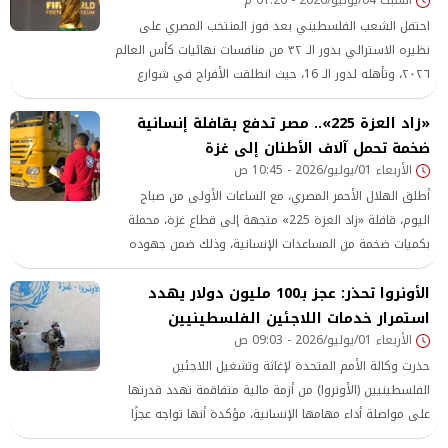
احتفل الشعب الفلسطيني بعد فوز المنتخب المصري على
نظيره الاسترالي بدور الـ ٣٢ من منافسات نهائيات كأس العالم
٢٠٢٦، وتأهله لدور الـ 16، حيث انطلقت الأفراح في شوارع
فلسطين.
«زاد العزة 225».. مصر تدفع بقافلة إنسانية
ضخمة تحمل آلاف الأطنان إلى غزة
الأربعاء 01/يوليو/2026 - 10:45 ص
أطلق الهلال الأحمر المصري، مع الساعات الأولى من صباح
اليوم، قافلة «زاد العزة 225» متجهة إلى قطاع غزة، محملة
بكميات ضخمة من المساعدات الإنسانية، وذلك ضمن جهوده
المستمرة لتنسيق وإيصال الإغاثة
الأونروا تحذر: عجز بـ100 مليون دولار يهدد
استمرار خدمات اللاجئين الفلسطينيين
الأربعاء 01/يوليو/2026 - 09:03 ص
حذرت وكالة الأمم المتحدة لإغاثة وتشغيل اللاجئين
الفلسطينيين (الأونروا) من أزمة مالية متفاقمة تهدد قدرتها
على مواصلة أداء مهامها الإنسانية، مؤكدة أنها تواجه عجزًا
ماليًا يقدر بنحو 100 مليون دولار، وهو ما يضع استمرار خدماتها