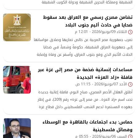
الشقيقة ومملكة البحرين الشقيقة ودولة الكويت الشقيقة
تضامن مصري رسمي مع العراق بعد سقوط
ضحايا في حادث أليم جنوب البلاد
الثلاثاء 09/يونيو/2026 - 12:01 م
تعرب جمهورية مصر العربية عن خالص تعازيها وصادق مواساتها
إلى جمهورية العراق الشقيقة، حكومةً وشعباً، في ضحايا
الحادث الأليم الذي وقع جنوب العراق، وأسفر عن وفاة وإصابة
عدد من الأشخاص
مساعدات إنسانية ضخمة من مصر إلى غزة عبر
قافلة «زاد العزة» الجديدة
الأحد 07/يونيو/2026 - 11:15 ص
أطلق الهلال الأحمر المصري، صباح اليوم، قافلة إغاثية جديدة
تحت اسم «زاد العزة.. من مصر إلى غزة» رقم (209)، في إطار
جهوده المستمرة لدعم الشعب الفلسطيني داخل قطاع غزة
حماس: بدء اجتماعات بالقاهرة مع الوسطاء
وفصائل فلسطينية
السبت 06/يونيو/2026 - 05:55 م