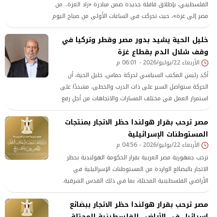
الفلسطيني، بإطلاق قافلة جديدة ضمن مبادرة «زاد العزة.. من
مصر إلى غزة»، حيث تحركت في الساعات الأولى من صباح اليوم
القافلة رقم 245 باتجاه قطاع غزة، في إطار الدور الذي يقوم به
خليل الحية يشيد بدور مصر وقطر وتركيا في
الهلال الأحمر المصري باعتباره الآلية الوطنية لتنسيق وإدخال
المساعدات الإنسانية
وقف شلال الدم بقطاع غزة
الأربعاء 22/يوليو/2026 - 06:01 م
أكد رئيس المكتب السياسي لحركة حماس، خليل الحية، أن
الحركة ستواصل السير على ذات الدرب والخطى، مشددًا على
استمرار العمل في مختلف المسارات والاتجاهات من أجل رفع
الضر والألم عن أهل غزة
مصر ترحب بقرار هولندا حظر الاتجار بمنتجات
المستوطنات الإسرائيلية
الأربعاء 22/يوليو/2026 - 04:56 م
ترحب جمهورية مصر العربية بقرار الحكومة الهولندية بحظر
الاتجار بالبضائع الواردة من المستوطنات الإسرائيلية في
الأراضي الفلسطينية المحتلة، بما في ذلك القدس الشرقية.
مصر ترحب بقرار هولندا حظر الاتجار ببضائع
إسرائيل فى الأراضى الفلسطينية المحتلة