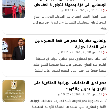
الإنساني إلى غزة بحمولة تتجاوز 3 آلاف طن
الأحد 21/يونيو/2026 - 09:23 ص
أطلق الهلال الأحمر المصري، في الساعات الأولى من صباح
اليوم، قافلة المساعدات الإنسانية «زاد العزة.. من مصر إلى
غزة»
برلماني: مشاركة مصر في قمة السبع دليل
على الثقة الدولية
الخميس 18/يونيو/2026 - 03:11 م
أكد النائب ياسر الحفناوي، عضو مجلس النواب، أن مشاركة
الرئيس عبد الفتاح السيسي في قمة مجموعة السبع مثلت
محطة مهمة في مسار تعزيز الحضور المصري على الساحة
الدولية، وعكست حجم الثقة التي باتت تحظى بها الدولة
مصر تدين الاعتداءات الإيرانية المتكررة على
المصرية باعتبارها طرفًا رئيسيًا في مناقشة
الأردن والبحرين والكويت
الخميس 11/يونيو/2026 - 10:02 ص
أدانت جمهورية مصر العربية بأشد العبارات الاعتداءات الإيرانية
الآثمة والمتكررة التي استهدفت المملكة الأردنية الهاشمية