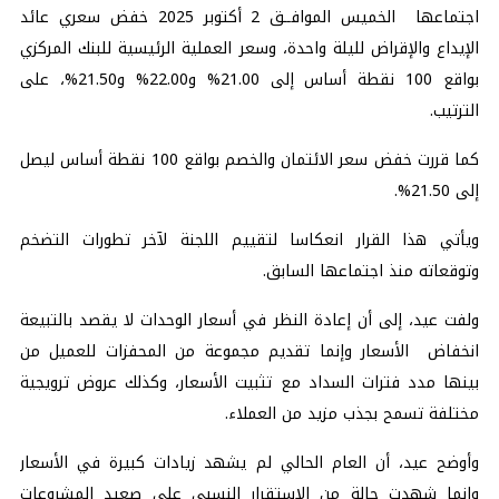
اجتماعها الخميس الموافــق 2 أكتوبر 2025 خفض سعري عائد
الإيداع والإقراض لليلة واحدة، وسعر العملية الرئيسية للبنك المركزي
بواقع 100 نقطة أساس إلى 21.00% و22.00% و21.50%، على
الترتيب.
كما قررت خفض سعر الائتمان والخصم بواقع 100 نقطة أساس ليصل
إلى 21.50%.
ويأتي هذا القرار انعكاسا لتقييم اللجنة لآخر تطورات التضخم
وتوقعاته منذ اجتماعها السابق.
ولفت عيد، إلى أن إعادة النظر في أسعار الوحدات لا يقصد بالتبيعة
انخفاض الأسعار وإنما تقديم مجموعة من المحفزات للعميل من
بينها مدد فترات السداد مع تثبيت الأسعار، وكذلك عروض ترويجية
مختلفة تسمح بجذب مزيد من العملاء.
وأوضح عيد، أن العام الحالي لم يشهد زيادات كبيرة في الأسعار
وإنما شهدت حالة من الاستقرار النسبي على صعيد المشروعات