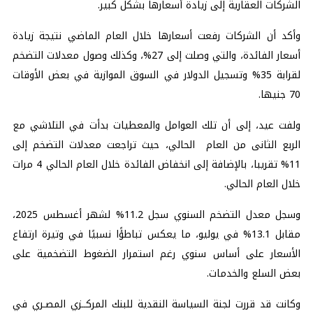
الشركات العقارية إلى زيادة أسعارها بشكل كبير.
وأكد أن الشركات رفعت أسعارها خلال العام الماضي نتيجة زيادة
أسعار الفائدة، والتي وصلت إلى 27%، وكذلك وصول معدلات التضخم
لقرابة 35% وتسجيل الدولار في السوق الموازية في بعض الأوقات
70 جنيها.
ولفت عيد، إلى أن تلك العوامل والمعطيات بدأت في التلاشي مع
الربع الثانى من العام الحالي، حيث تراجعت معدلات التضخم إلى
11% تقريبا، بالإضافة إلى انخفاض الفائدة خلال العام الحالي 4 مرات
خلال العام الحالي.
وسجل معدل التضخم السنوي سجل 11.2% لشهر أغسطس 2025،
مقابل 13.1% في يوليو، ما يعكس تباطؤًا نسبيًا في وتيرة ارتفاع
الأسعار على أساس سنوي رغم استمرار الضغوط التضخمية على
بعض السلع والخدمات.
وكانت قد قررت لجنة السياسة النقدية للبنك المركــزي المصـري في