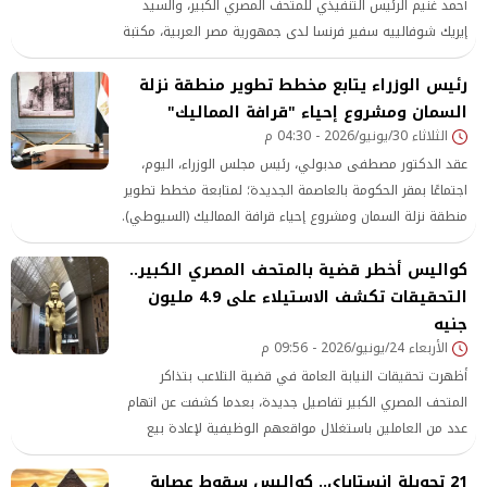
أحمد غنيم الرئيس التنفيذي للمتحف المصري الكبير، والسيد
إيريك شوفالييه سفير فرنسا لدى جمهورية مصر العربية، مكتبة
المتحف المصري الكبير، والتي تم إنشاؤها وتجهيزها وفقًا
رئيس الوزراء يتابع مخطط تطوير منطقة نزلة
لأحدث المعايير والتقنيات الحديثة، لتكون مركزًا متطورًا للمعرفة
والبحث العلمي وتبادل الخبرات على المستوى الدولي
السمان ومشروع إحياء "قرافة المماليك"
الثلاثاء 30/يونيو/2026 - 04:30 م
عقد الدكتور مصطفى مدبولي، رئيس مجلس الوزراء، اليوم،
اجتماعًا بمقر الحكومة بالعاصمة الجديدة؛ لمتابعة مخطط تطوير
منطقة نزلة السمان ومشروع إحياء قرافة المماليك (السيوطي).
كواليس أخطر قضية بالمتحف المصري الكبير..
التحقيقات تكشف الاستيلاء على 4.9 مليون
جنيه
الأربعاء 24/يونيو/2026 - 09:56 م
أظهرت تحقيقات النيابة العامة في قضية التلاعب بتذاكر
المتحف المصري الكبير تفاصيل جديدة، بعدما كشفت عن اتهام
عدد من العاملين باستغلال مواقعهم الوظيفية لإعادة بيع
تذاكر دخول الزائرين الأجانب والاستيلاء على قيمتها، بإجمالي
21 تحويلة إنستاباي.. كواليس سقوط عصابة
بلغ نحو 4.9 مليون جنيه