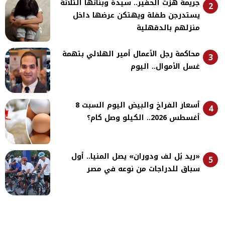
جريمة هزت الحفير.. سيدة وبناتها الثلاثة
2
يستدرجن طفلة ويهتكن عرضها داخل
منزلهم بالدقهلية
محاكمة رجل الأعمال أمير الهلالي بتهمة
3
غسل الأموال.. اليوم
أسعار الفراخ والبيض اليوم السبت 8
4
أغسطس 2026.. الكيلو وصل كام؟
«ريد بُل لف ودوران» يصل المنيا.. أول
5
سباق للدراجات من نوعه في مصر