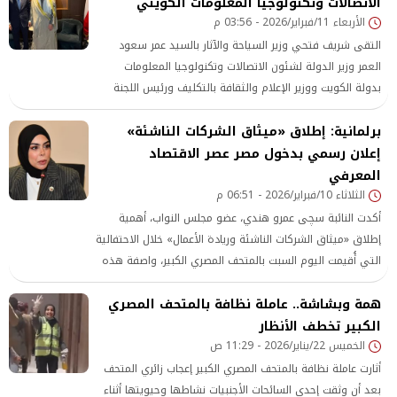
الاتصالات وتكنولوجيا المعلومات الكويتي
الأربعاء 11/فبراير/2026 - 03:56 م
التقى شريف فتحي وزير السياحة والآثار بالسيد عمر سعود
العمر وزير الدولة لشئون الاتصالات وتكنولوجيا المعلومات
بدولة الكويت ووزير الإعلام والثقافة بالتكليف ورئيس اللجنة
الإقليمية للشرق الأوسط.
برلمانية: إطلاق «ميثاق الشركات الناشئة»
إعلان رسمي بدخول مصر عصر الاقتصاد
المعرفي
الثلاثاء 10/فبراير/2026 - 06:51 م
أكدت النائبة سچى عمرو هندي، عضو مجلس النواب، أهمية
إطلاق «ميثاق الشركات الناشئة وريادة الأعمال» خلال الاحتفالية
التي أُقيمت اليوم السبت بالمتحف المصري الكبير، واصفة هذه
الخطوة بأنها بمثابة «دستور اقتصادي جديد» يهدف إلى تمكين
همة وبشاشة.. عاملة نظافة بالمتحف المصري
الشباب المبتكر، وتحويل أفكارهم إلى كيانات اقتصادية قادرة
الكبير تخطف الأنظار
على المنافسة إقليميًا وعالميًا، فضلًا عن كونه إعلانًا رسميًا
الخميس 22/يناير/2026 - 11:29 ص
لدخول مصر عصر «الاقتصاد المعرفي».
أثارت عاملة نظافة بالمتحف المصري الكبير إعجاب زائري المتحف
بعد أن وثقت إحدى السائحات الأجنبيات نشاطها وحيويتها أثناء