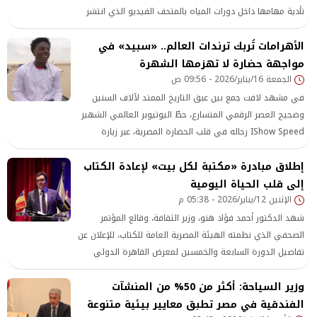
تأدية مهامها داخل دورات المياه بالمتحف الفيديو الذي انتشر
بسرعة على مواقع التواصل الاجتماعي أظهر العاملة بابتسامتها
الأهرامات تُربك ترندات العالم.. «سبيد» في
الدائمة وروحها الإيجابية، ما جعلها محط أنظار المتابعين
وموضوع حديث بين السائحين.
مواجهة حضارة لا تهزمها الشهرة
الجمعة 16/يناير/2026 - 09:56 ص
في مشهد لافت جمع بين عبق التاريخ الممتد لآلاف السنين
وضجيج العصر الرقمي المتسارع، حطّ اليوتيوبر العالمي الشهير
IShow Speed رحاله في قلب الحضارة المصرية، عبر زيارة
استثنائية لمنطقة أهرامات الجيزة والمتحف المصري الكبير، في
إطلاق مبادرة «مكتبة لكل بيت» لإعادة الكتاب
تجربة تحولت من جولة سياحية تقليدية إلى حدث إعلامي
إلى قلب الحياة اليومية
عالمي، تابع تفاصيله ملايين المتابعين حول العالم لحظة بلحظة.
الإثنين 12/يناير/2026 - 05:38 م
الزيارة لم تكن مجرد حضور عابر لمؤثر
شهد الدكتور أحمد فؤاد هنو، وزير الثقافة، وقائع المؤتمر
الصحفي الذي نظمته الهيئة المصرية العامة للكتاب، للإعلان عن
تفاصيل الدورة السابعة والخمسين لمعرض القاهرة الدولي
للكتاب، والمقرر إقامتها خلال الفترة من 21 يناير حتى 3 فبراير،
وزير السياحة: أكثر من 50% من المنشآت
بمركز مصر للمعارض الدولية بالتجمع الخامس
الفندقية في مصر تطبق معايير بيئية متنوعة