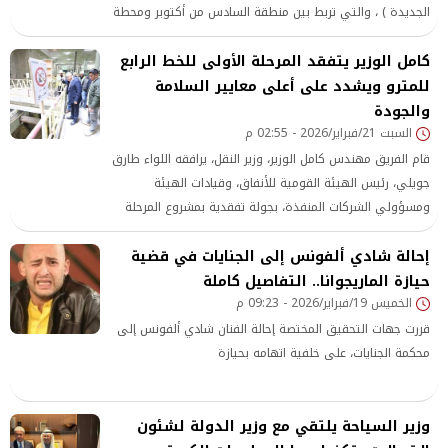
الجديدة ) ، والتي تربط بين منطقة السادس من أكتوبر ومحطة
الفسطاط بمصر القديمة
كامل الوزير يتفقد المرحلة الأولى للخط الرابع
للمترو ويشدد على أعلى معايير السلامة
والجودة
السبت 21/فبراير/2026 - 02:55 م
قام الفريق مهندس كامل الوزير، وزير النقل، يرافقه اللواء طارق
جويلي، رئيس الهيئة القومية للأنفاق، وقيادات الهيئة
ومسؤولي الشركات المنفذة، بجولة تفقدية بمشروع المرحلة
الأولى من الخط الرابع للمترو (أكتوبر – القاهرة الجديدة)، والذي
إحالة شادي ألفونس إلى الجنايات في قضية
يربط بين منطقة السادس من أكتوبر ومحطة الفسطاط بمصر
القديمة، ويتم تنفيذه
حيازة الماريجوانا.. التفاصيل كاملة
الخميس 19/فبراير/2026 - 09:23 م
قررت جهات التحقيق المختصة إحالة الفنان شادي ألفونس إلى
محكمة الجنايات، على خلفية اتهامه بحيازة
وزير السياحة يلتقي مع وزير الدولة لشئون