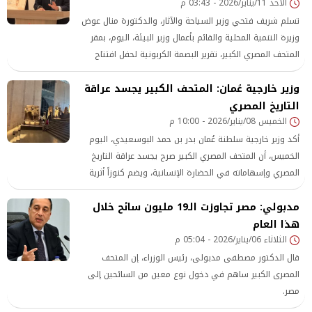
الأحد 11/يناير/2026 - 03:43 م
تسلم شريف فتحي وزير السياحة والآثار، والدكتورة منال عوض
وزيرة التنمية المحلية والقائم بأعمال وزير البيئة، اليوم، بمقر
المتحف المصري الكبير، تقرير البصمة الكربونية لحفل افتتاح
المتحف تمهيداً لإعلانه منشأة محايدة كربونياً
وزير خارجية عُمان: المتحف الكبير يجسد عراقة
التاريخ المصري
الخميس 08/يناير/2026 - 10:00 م
أكد وزير خارجية سلطنة عُمان بدر بن حمد البوسعيدي، اليوم
الخميس، أن المتحف المصري الكبير صرح يجسد عراقة التاريخ
المصري وإسهاماته في الحضارة الإنسانية، ويضم كنوزاً أثرية
فريدة، ومقتنيات تعود للفراعنة وملوك عظام، مع تطور متقدم
مدبولي: مصر تجاوزت الـ19 مليون سائح خلال
في أساليب العرض، لصيانة الإرث الثقافي للأجيال القادمة.
هذا العام
الثلاثاء 06/يناير/2026 - 05:04 م
قال الدكتور مصطفى مدبولى، رئيس الوزراء، إن المتحف
المصرى الكبير ساهم في دخول نوع معين من السائحين إلى
مصر.