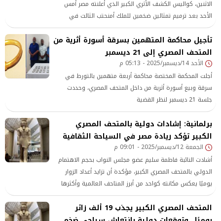
الاثنين، كواليس الكشف الأثري الكبير الذي أعلنته مصر أمس
الأحد بعد ترميم تمثالين ضخمين للملك أمنحتب الثالث في
مدينة الأقصر، وذلك في أحدث الفعاليات الأثرية الرامية إلى
تأجيل محاكمة المتهمين بسرقة أسورة أثرية من
جذب المزيد من السياح إلى البلاد.
المتحف المصري إلى 21 ديسمبر
الأحد 14/ديسمبر/2025 - 05:13 م
أجلت المحكمة المختصة محاكمة أربعة متهمين بالتورط في
سرقة وبيع أسورة أثرية من داخل المتحف المصري، وحددت
جلسة 21 ديسمبر لنظر القضية
برلمانية: إشادات دولية بالمتحف المصري
الكبير تؤكد ريادة مصر في السياحة الثقافية
الجمعة 12/ديسمبر/2025 - 09:01 م
أشادت النائبة فاطمة سليم عضو مجلس النواب بحجم الاهتمام
الدولي بالمتحف المصري الكبير، مؤكدة أن تزايد أعداد الزوار
يوميًا يعكس مكانته كواحد من أبرز المتاحف العالمية وأكثرها
جذبًا، ودوره في تعزيز حضور مصر الثقافي والسياحي على
المتحف المصري الكبير يجذب 19 ألف زائر
الساحة الدولية.
يوميًا.. وتوقعات دولية بانتعاش سياحي ضخم