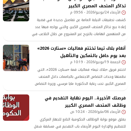
تذاكر المتحف المصري الكبير
الأربعاء 24/يونيو/2026 - 09:56 م
كشفت تحقيقات النيابة العامة عن تفاصيل جديدة في قضية
إعادة بيع تذاكر المتحف المصري الكبير، والتي يواجه فيها عدد
من المتهمين اتهامات بالتربح غير المشروع من خلال التلاعب في
منظومة دخول الزائرين، والاستيلاء على مبالغ مالية تجاوزت 4
أنغام بلاك تيما تختتم فعاليات «ستارت 2026»
ملايين و900 ألف جنيه.
بعد يوم حافل بالتمكين والتأهيل
الجمعة 19/يونيو/2026 - 10:19 م
اختتم فريق «بلاك تيما» فعاليات قمة «ستارت 2026»، التي
نظمتها وحدات التضامن الاجتماعي بالجامعات داخل المتحف
المصري الكبير، تحت رعاية الدكتورة مايا مرسي، وزيرة التضامن
الاجتماعي، وذلك وسط تفاعل كبير من آلاف الشباب والطلاب
فرصتك الأخيرة.. اليوم نهاية التقديم في
المشاركين في الحدث. وشهد الحفل الختامي حالة من الحماس
والتفاعل مع الأغاني المميزة
وظائف المتحف المصري الكبير
الأربعاء 06/مايو/2026 - 10:24 ص
يغلق موقع بوابة الوظائف الحكومية التابع للجهاز المركزي
للتنظيم والإدارة اليوم الأربعاء باب التقديم في مسابقة شغل