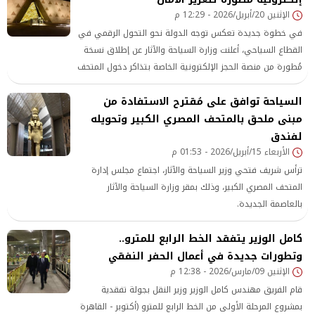
الإثنين 20/أبريل/2026 - 12:29 م
في خطوة جديدة تعكس توجه الدولة نحو التحول الرقمي في
القطاع السياحي، أعلنت وزارة السياحة والآثار عن إطلاق نسخة
مُطورة من منصة الحجز الإلكترونية الخاصة بتذاكر دخول المتحف
المصري الكبير، بهدف تحسين تجربة الزائرين وتيسير إجراءات
السياحة توافق على مُقترح الاستفادة من
الدخول عبر الإنترنت بشكل أكثر سلاسة وكفاءة.
مبنى ملحق بالمتحف المصري الكبير وتحويله
لفندق
الأربعاء 15/أبريل/2026 - 01:53 م
ترأس شريف فتحي وزير السياحة والآثار، اجتماع مجلس إدارة
المتحف المصري الكبير، وذلك بمقر وزارة السياحة والآثار
بالعاصمة الجديدة.
كامل الوزير يتفقد الخط الرابع للمترو..
وتطورات جديدة في أعمال الحفر النفقي
الإثنين 09/مارس/2026 - 12:38 م
قام الفريق مهندس كامل الوزير وزير النقل بجولة تفقدية
بمشروع المرحلة الأولى من الخط الرابع للمترو (أكتوبر - القاهرة