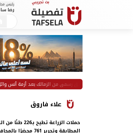
رئيس مجلس
رضا سال
أول تعليق رسمي من الزمالك بعد أزمة أنس وائل
سقو
علاء فاروق
حملات الزراعة تطيح بـ226
المطابقة وتحرير 761 محضرًا بالمحافظات