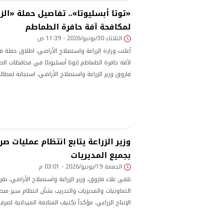
«توتا أبسليوتا».. تفاصيل حملة «الز
لمكافحة آفة حافرة الطماطم
الثلاثاء 30/يونيو/2026 - 11:39 ص
أعلنت وزارة الزراعة واستصلاح الأراضي، اطلاق حملة ق
لآفة حافرة الطماطم (توتا أبسليوتا) في محافظات الصع
فاروق وزير الزراعة واستصلاح الأراضي، استجابة لمط
هذه المحافظات.
وزير الزراعة يتابع انتظام عمليات ص
بجميع المديريات
الجمعة 19/يونيو/2026 - 03:01 م
تلقى علاء فاروق، وزير الزراعة واستصلاح الأراضي، تقر
التعاونيات والمديريات والتدريب بشأن انتظام سير من
الإنتاج الزراعي، مؤكداً تكثيف المتابعة الميدانية لصر
المدعومة بجميع المحافظات