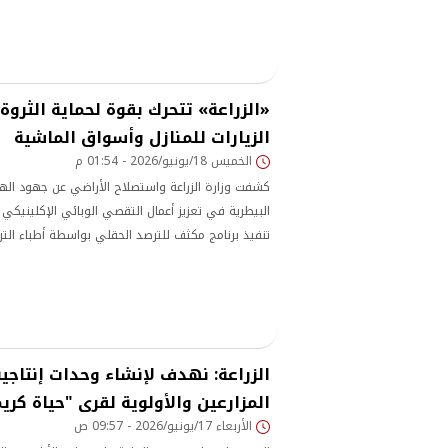
«الزراعة» تتحرك بقوة لحماية الثروة 
الزيارات للمنازل وأسواق الماشية
الخميس 18/يونيو/2026 - 01:54 م
كشفت وزارة الزراعة واستصلاح الأراضي عن جهود الهي
البيطرية في تعزيز أعمال التقصي الوبائي الإكلينيكي
تنفيذ برنامج مكثف للترصد الحقلي بواسطة أطباء التر
شهر مايو الماضي بجميع محافظات الجمهورية.
الزراعة: نهدف لإنشاء وحدات إنتاجي
المزارعين والأولوية لقرى "حياة كري
الأربعاء 17/يونيو/2026 - 09:57 ص