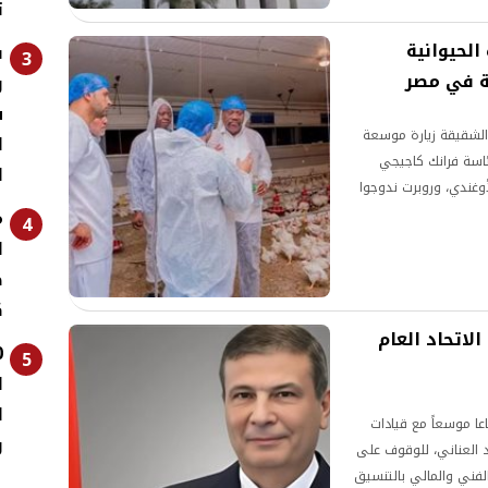
ت
 الحيوانية
ف
3
ة في مصر
و
س
الشقيقة زيارة موسعة
ا
ئاسة فرانك كاجيجي
ا
لأوغندي، وروبرت ندوجوا
م
 والسمكية، وبحضور الوفد
4
ا
ص
ك
الاتحاد العام
5
ا
ا
اعا موسعاً مع قيادات
و
د العناني، للوقوف على
فني والمالي بالتنسيق