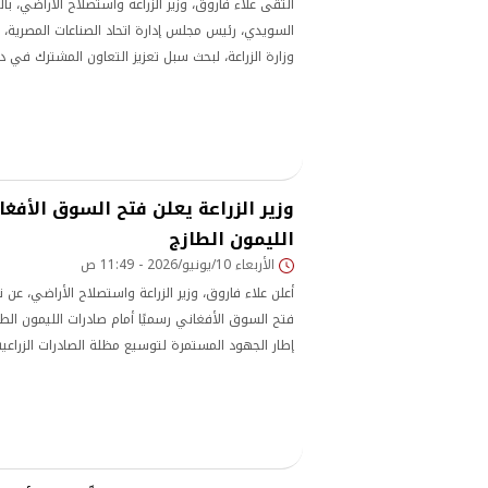
التقى علاء فاروق، وزير الزراعة واستصلاح الأراضي، 
السويدي، رئيس مجلس إدارة اتحاد الصناعات المصرية، و
وزارة الزراعة، لبحث سبل تعزيز التعاون المشترك في دعم
القيمة المضافة للمنتجات الزراعية، واستغلال أصول ال
خلال مبادرة القرية المنتجة.
وزير الزراعة يعلن فتح السوق الأفغا
الليمون الطازج
الأربعاء 10/يونيو/2026 - 11:49 ص
أعلن علاء فاروق، وزير الزراعة واستصلاح الأراضي، عن 
فتح السوق الأفغاني رسميًا أمام صادرات الليمون ال
إطار الجهود المستمرة لتوسيع مظلة الصادرات الزراعية
القومي