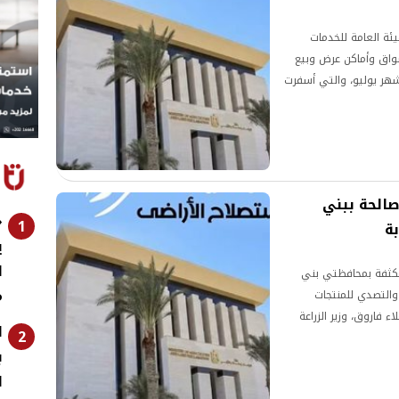
ئة العامة للخدمات
واق وأماكن عرض وبيع
شهر يوليو، والتي أسفرت
وم ومنتجاتها المخالفة للاشتراطات
ت غير صالحة ببني
«
1
ة
ي
ل
 مكثفة بمحافظتي بني
م
والتصدي للمنتجات
 فاروق، وزير الزراعة
ا
2
ي وضمان وصول منتجات آمنة
ب
ا