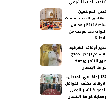
نتدب الطب الشرعي
صل الموظفين
معلمي الحصة.. ملفات
اخنة تنتظر مجلس
لنواب بعد عودته من
لإجازة
دير أوقاف الشرقية:
لإسلام يرفض جميع
ور التنمر ويحفظ
رامة الإنسان
130 إمامًا في الميدان..
لأوقاف تكثف القوافل
لدعوية لنشر الوعي
حماية كرامة الإنسان