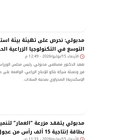
مع جهات التمويل، وذلك في إطار اللقاءات الدورية ال
المنتجين وممثلي القطاعات الإنتاجية.
مدبولي: نحرص على تهيئة بيئة استثم
التوسع في التكنولوجيا الزراعية الح
الأربعاء 15/يوليو/2026 - 12:49 م
تفقد الدكتور مصطفى مدبولي، رئيس مجلس الوزراء، 
فرز وتعبئة شركة بلكو للإنتاج الزراعي، الواقعة على ط
الإسكندرية) الصحراوي بمدينة السادات.
مدبولي يتفقد مزرعة "العمار" لتنمية 
بطاقة إنتاجية 15 ألف رأس من عجول التسمين
الأربعاء 15/يوليو/2026 - 11:33 ص