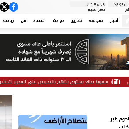
 الإدارة
رئيس التحرير
ter
cebook
م
نصر نعيم
أخبار
سياسة
تقارير
حوادث
اقتصاد
فن
رياضة
ط صانع محتوى متهم بالتحريض على الفجور لتحقيق المشاهدات وا
 طنًا من اللحوم غير