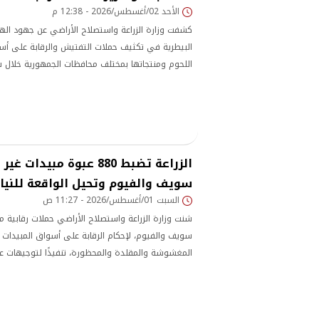
الأحد 02/أغسطس/2026 - 12:38 م
كشفت وزارة الزراعة واستصلاح الأراضي عن جهود الهي
البيطرية في تكثيف حملات التفتيش والرقابة على أس
اللحوم ومنتجاتها بمختلف محافظات الجمهورية خلال 
عن ضبط نحو 226 طنًا و421 كجم من اللح
الصحية
الزراعة تضبط 880 عبوة مبيدا
سويف والفيوم وتحيل الواقعة للنياب
السبت 01/أغسطس/2026 - 11:27 ص
شنت وزارة الزراعة واستصلاح الأراضي حملات رقابية
سويف والفيوم، لإحكام الرقابة على أسواق المبيدات 
المغشوشة والمقلدة والمحظورة، تنفيذًا لتوجيهات علاء
واستصلاح الأراضي، لحماية المزارعين والإنتاج الزراع
وفعالة