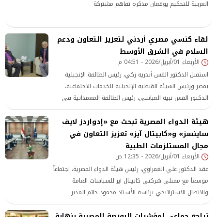
العربية للتحكيم يوقعان مذكرة تفاهم مشتركة
لقاء كنسي مصري أردني لتعزيز التعاون ودعم
السلام في الشرق الأوسط
الأربعاء 01/أبريل/2026 - 04:51 م
استقبل الدكتور القس أندريه زكي، رئيس الطائفة الإنجيلية
بمصر ورئيس الهيئة القبطية الإنجيلية للخدمات الاجتماعية،
الدكتور القس نبيه العباسي، رئيس الطائفة المعمدانية في
الأردن، وذلك في إطار زيارته لمصر لتعزيز التعاون الكنسي
هيئة الدواء المصرية تبحث مع «إدواردز لايف
والعلاقات الأخوية بين الكنائس في المنطقة.
ساينسز» و«كابيتال آيز» تعزيز التعاون في
مجال المستلزمات الطبية
الأربعاء 01/أبريل/2026 - 12:35 ص
عقد الدكتور علي الغمراوي، رئيس هيئة الدواء المصرية، اجتماعاً
موسعاً مع ممثلي شركتي كابيتال آيز للسياسات العامة
والاتصال الاستراتيجي برئاسة الأستاذ محمود حاتم المدير
التنفيذي، وشركة إدواردز لايف ساينسز لمنطقة شرق أوروبا
تراجع جماعي لمؤشرات البورصة المصرية بنهاية
والشرق الأوسط وإفريقيا برئاسة الأستاذ فابيان مانيان نائب