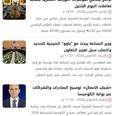
تعاملات اليوم الإثنين
الرئيس، وذلك لبحث سبل تعزيز التعاون المشترك في مجال
الإثنين 30/مارس/2026 - 04:03 م
المستلزمات الطبية.
تراجعت مؤشرات البورصة المصرية بشكل جماعي في ختام
تعاملات جلسة الإثنين، بضغط مبيعات، ليفقد المؤشر الرئيسي
EGX30 نحو 2.62% ويغلق عند مستوى 45189 نقطة.
وزير الصناعة يبحث مع "باوو" الصينية للحديد
والصلب سبل تعزيز التعاون
الأربعاء 25/مارس/2026 - 11:27 ص
عقد المهندس خالد هاشم، وزير الصناعة لقاءً موسعاً مع وفد
مجموعة باوو الصينية للحديد والصلب برئاسة هو وانجمينج،
رئيس مجلس الإدارة، حيث بحث الجانبان سبل تعزيز التعاون
الصناعي والاستثماري
«شباب الأعمال»: توسيع الصادرات والشراكات
عبر بوابة الكوميسا
الثلاثاء 24/مارس/2026 - 11:20 ص
أعلنت الجمعية المصرية لشباب الأعمال عن مشاركة وفد برئاسة
محمد أبو باشا في فعاليات منتدى الكوميسا للاستثمار 2026،