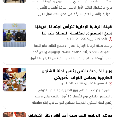
استقبل المهندس كريم بدوي، وزير البترول والثروة المعدنية،
جريج ماكدانيال النائب الأول لرئيس شركة أباتشي للأصول
الدولية والمدير العام للشركة في مصر، لبحث سبل تعزيز
التعاون المشترك ومتابعة سير العمل بمواقع الشركة الإنتاجية،
هيئة الرقابة الإدارية تترأس اجتماعًا إفريقيًا
مع التركيز على رفع الكفاءة التشغيلية وتطوير آليات العمل
بمناطق الامتياز. وخلال
رفيع المستوى لمكافحة الفساد بتنزانيا
الأحد 19/أبريل/2026 - 12:12 م
ترأست هيئة الرقابة الإدارية أعمال الاجتماع الثالث عشر للجنة
التنفيذية لاتحاد هيئات مكافحة الفساد الإفريقية، والذي عُقد
بمدينة أروشا بجمهورية تنزانيا خلال الفترة من 13 إلى 14 أبريل
2026، بمشاركة واسعة من رؤساء وممثلي هيئات مكافحة
وزير الخارجية يلتقي رئيس لجنة الشئون
الفساد من مختلف دول القارة الإفريقية
الخارجية بمجلس النواب الأمريكي
الخميس 16/أبريل/2026 - 10:41 ص
التقى د. بدر عبد العاطي وزير الخارجية والتعاون الدولي
والمصريين بالخارج يوم الأربعاء ١٥ أبريل بالنائب براين ماست
رئيس لجنة الشئون الخارجية بمجلس النواب، في إطار سلسلة
اللقاءات التي يجريها مع قيادات وأعضاء الكونجرس الامريكى
جوهر: الرياضة المدرسية أحد أهم ركائز اكتشاف
خلال زيارته لواشنطن.