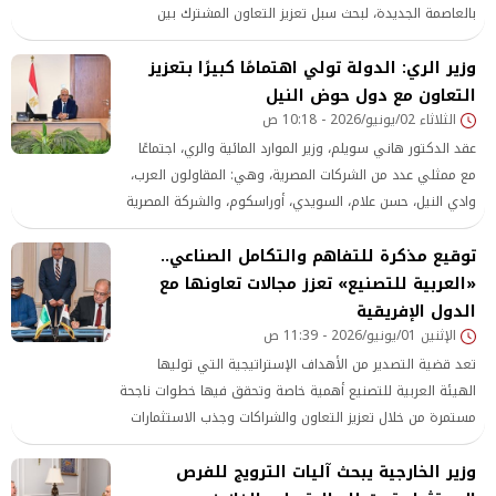
بالعاصمة الجديدة، لبحث سبل تعزيز التعاون المشترك بين
الوزارة والهيئة.
وزير الري: الدولة تولي اهتمامًا كبيرًا بتعزيز
التعاون مع دول حوض النيل
الثلاثاء 02/يونيو/2026 - 10:18 ص
عقد الدكتور هاني سويلم، وزير الموارد المائية والري، اجتماعًا
مع ممثلي عدد من الشركات المصرية، وهي: المقاولون العرب،
وادي النيل، حسن علام، السويدي، أوراسكوم، والشركة المصرية
الأفريقية للمشروعات التنموية، وبحضور ممثلي وزارة الخارجية،
توقيع مذكرة للتفاهم والتكامل الصناعي..
وذلك لبحث استعدادات هذه الشركات للمشاركة في تنفيذ عدد
«العربية للتصنيع» تعزز مجالات تعاونها مع
من المشروعات التنموية بدول حوض النيل الجنوبي، في إطار
آلية التمويل التي أطلقتها مصر بقيمة 100 مليون دولار.
الدول الإفريقية
الإثنين 01/يونيو/2026 - 11:39 ص
تعد قضية التصدير من الأهداف الإستراتيجية التي توليها
الهيئة العربية للتصنيع أهمية خاصة وتحقق فيها خطوات ناجحة
مستمرة من خلال تعزيز التعاون والشراكات وجذب الاستثمارات
وذلك في اطار رؤية مصر للتنمية المستدامة 2030.
وزير الخارجية يبحث آليات الترويج للفرص