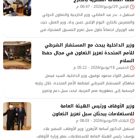
الإثنين 29/يونيو/2026 - 06:47 م
البرامج والمشروعات التنموية بمنطقة البحر المتوسط وأفريقيا.
استقبل د. بدر عبد العاطي، وزير الخارجية والتعاون الدولي
والمصريين بالخارج، اليوم الإثنين حسن رداد، وزير العمل، حيث
عقد الوزيران اجتماعاً تناول سبل تعزيز التنسيق المشترك في
ملف العمالة المصرية بالخارج، وآليات الارتقاء بكفاءة العمالة
وزير الداخلية يبحث مع المستشار الشرطي
المصرية في الخارج، بما يحقق مصالحهم ويحافظ على حقوقهم.
للأمم المتحدة تعزيز التعاون في مجال حفظ
السلام
الخميس 18/يونيو/2026 - 05:22 م
استقبل اللواء محمود توفيق، وزير الداخلية، السيد فيصل
شاهكار، المستشار الشرطي لمنظمة الأمم المتحدة، خلال زيارته
الرسمية إلى جمهورية مصر العربية، لبحث سبل دعم وتعزيز
التعاون المشترك بين وزارة الداخلية والمنظمة الدولية في
وزير الأوقاف ورئيس الهيئة العامة
مجالات حفظ السلام والتدريب الشرطي
للاستعلامات يبحثان سبل تعزيز التعاون
الثلاثاء 09/يونيو/2026 - 08:03 م
استقبل الدكتور أسامة الأزهري؛ وزير الأوقاف، السفير علاء
يوسف؛ رئيس الهيئة العامة للاستعلامات، بمقر وزارة الأوقاف