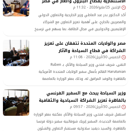
الاستثمارية بقطاع البترول والغاز في مصر
الإثنين 25/مايو/2026 - 11:32 م
أكد الدكتور بدر عبد العاطي وزير الخارجية والتعاون الدولي
والمصريين بالخارج، على أهمية تعزيز التعاون مع الشركاء
الإقليميين والدوليين في مجال الطاقة، بما يسهم في ترسيخ
مكانة مصر كمركز إقليمي لتداول وتجارة الطاقة والاستفادة من
مصر والولايات المتحدة تتفقان على تعزيز
بنيتها التحتية.
الشراكة في قطاع السياحة والآثار
الخميس 30/أبريل/2026 - 11:08 م
التقى، شريف فتحي وزير السياحة والآثار، بـ Ruben
Harutunian القائم بأعمال سفير الولايات المتحدة الأمريكية
بالقاهرة والوفد المرافق له، وذلك بمقر الوزارة بالعاصمة
الجديدة، في لقاء بمناسبة توليه مهام منصبه الجديد، حيث تم
وزير السياحة يبحث مع السفير الفرنسي
بحث سبل تعزيز التعاون المشترك بين البلدين في مجالي
السياحة والآثار.
بالقاهرة تعزيز الشراكة السياحية والثقافية
الخميس 30/أبريل/2026 - 09:57 م
استقبل شريف فتحي، وزير السياحة والآثار، بمكتبه بمقر الوزارة
بالعاصمة الجديدة، السفير إيريك شوفالييه سفير دولة فرنسا
بالقاهرة، والسيد ديفيد سادوليه مستشار التعاون والشئون