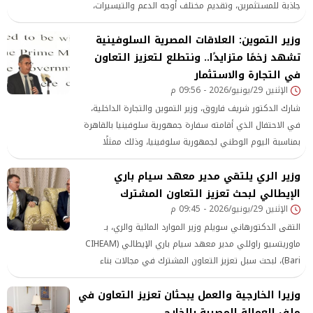
جاذبة للمستثمرين، وتقديم مختلف أوجه الدعم والتيسيرات،
تنفيذًا لتوجيهات القيادة السياسية بتعزيز دور القطاع الخاص
وزير التموين: العلاقات المصرية السلوفينية
باعتباره شريكًا رئيسيًا في تحقيق التنمية الشاملة وزيادة
معدلات النمو الاقتصادي.
تشهد زخمًا متزايدًا.. ونتطلع لتعزيز التعاون
في التجارة والاستثمار
الإثنين 29/يونيو/2026 - 09:56 م
شارك الدكتور شريف فاروق، وزير التموين والتجارة الداخلية،
في الاحتفال الذي أقامته سفارة جمهورية سلوفينيا بالقاهرة
بمناسبة اليوم الوطني لجمهورية سلوفينيا، وذلك ممثلًا
للحكومة المصرية وبالإنابة عن دولة رئيس مجلس الوزراء الدكتور
وزير الري يلتقي مدير معهد سيام باري
مصطفى مدبولي.
الإيطالي لبحث تعزيز التعاون المشترك
الإثنين 29/يونيو/2026 - 09:45 م
التقى الدكتورهاني سويلم وزير الموارد المائية والري، بـ
ماوريتسيو راوللي مدير معهد سيام باري الإيطالي (CIHEAM
Bari)، لبحث سبل تعزيز التعاون المشترك في مجالات بناء
القدرات والابتكار وإدارة الموارد المائية، حيث يُعد معهد سيام
وزيرا الخارجية والعمل يبحثان تعزيز التعاون في
باري الإيطالي أحد المراكز الدولية الرائدة في مجالات إدارة
ملف العمالة المصرية بالخارج
المياه والزراعة المستدامة وبناء القدرات، وينفذ العديد من