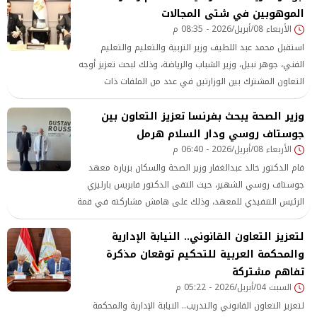
الموهوبين في شتى المجالات
الأربعاء 08/أبريل/2026 - 08:35 م
استقبل محمد عبد اللطيف وزير التربية والتعليم والتعليم
الفني، جوهر نبيل، وزير الشباب والرياضة، وذلك لبحث تعزيز أوجه
التعاون المشترك بين الوزارتين في عدد من الملفات ذات
الاهتمام المشترك، وفي مقدمتها تطوير منظومة الرياضة
وزير الصحة يبحث بفرنسا تعزيز التعاون بين
المدرسية واكتشاف ورعاية المواهب الرياضية.
جوستاف روسي ودار السلام هرمل
الأربعاء 08/أبريل/2026 - 06:40 م
قام الدكتور خالد عبدالغفار وزير الصحة والسكان بزيارة معهد
جوستاف روسي الشهير، حيث التقى الدكتور فابريس بارليزي
الرئيس التنفيذي للمعهد، وذلك على هامش مشاركته في قمة
«الصحة الواحدة 2026» بمدينة ليون الفرنسية.
لتعزيز التعاون القانوني.. النيابة الإدارية
والمحكمة العربية للتحكيم توقعان مذكرة
تفاهم مشتركة
السبت 04/أبريل/2026 - 05:22 م
لتعزيز التعاون القانوني والتدريب.. النيابة الإدارية والمحكمة