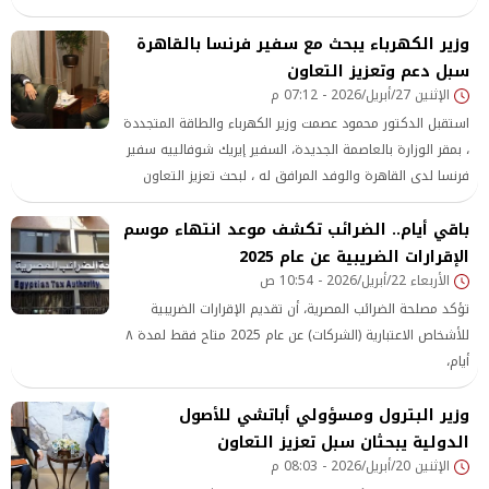
الثقافية بالسفارة الفرنسية، والوفد المرافق لهما؛ وذلك لبحث
وزير الكهرباء يبحث مع سفير فرنسا بالقاهرة
سبل تعزيز التعاون المشترك بين البلدين في مجالي السياحة
والآثار.
سبل دعم وتعزيز التعاون
الإثنين 27/أبريل/2026 - 07:12 م
استقبل الدكتور محمود عصمت وزير الكهرباء والطاقة المتجددة
، بمقر الوزارة بالعاصمة الجديدة، السفير إيريك شوفالييه سفير
فرنسا لدى القاهرة والوفد المرافق له ، لبحث تعزيز التعاون
وسبل دعم الشراكة فى مختلف مجالات الكهرباء ، وخاصة في
باقي أيام.. الضرائب تكشف موعد انتهاء موسم
مشروعات الطاقة الجديدة والمتجددة وكفاءة الطاقة وتطوير
الإقرارات الضريبية عن عام 2025
مراكز التحكم وتقديم المساعدة الفنية والاستفادة من
الأربعاء 22/أبريل/2026 - 10:54 ص
التكنولوجيا الحديثة فى اطار خطة تطوير وتحديث الشبكة
القومية للكهرباء.
تؤكد مصلحة الضرائب المصرية، أن تقديم الإقرارات الضريبية
للأشخاص الاعتبارية (الشركات) عن عام 2025 متاح فقط لمدة ٨
أيام،
وزير البترول ومسؤولي أباتشي للأصول
الدولية يبحثان سبل تعزيز التعاون
الإثنين 20/أبريل/2026 - 08:03 م