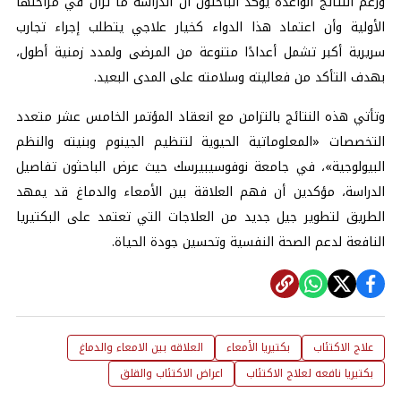
ورغم النتائج الواعدة يؤكد الباحثون أن الدراسة ما تزال في مراحلها
الأولية وأن اعتماد هذا الدواء كخيار علاجي يتطلب إجراء تجارب
سريرية أكبر تشمل أعدادًا متنوعة من المرضى ولمدد زمنية أطول،
بهدف التأكد من فعاليته وسلامته على المدى البعيد.
وتأتي هذه النتائج بالتزامن مع انعقاد المؤتمر الخامس عشر متعدد
التخصصات «المعلوماتية الحيوية لتنظيم الجينوم وبنيته والنظم
البيولوجية»، في جامعة نوفوسيبيرسك حيث عرض الباحثون تفاصيل
الدراسة، مؤكدين أن فهم العلاقة بين الأمعاء والدماغ قد يمهد
الطريق لتطوير جيل جديد من العلاجات التي تعتمد على البكتيريا
النافعة لدعم الصحة النفسية وتحسين جودة الحياة.
علاج الاكتئاب
بكتيريا الأمعاء
العلاقه بين الامعاء والدماغ
بكتيريا نافعه لعلاج الاكتئاب
اعراض الاكتئاب والقلق