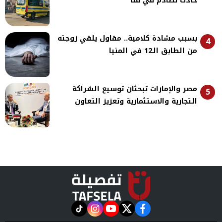
حادث تصادم في قنا
بسبب مشادة كلامية.. مقاول يلقي زوجته
4
من الطابق الـ12 في المنيا
مصر والإمارات تبحثان توسيع الشراكة
5
التجارية والاستثمارية وتعزيز التعاون
instagram
tiktok
youtube
twitter
facebook