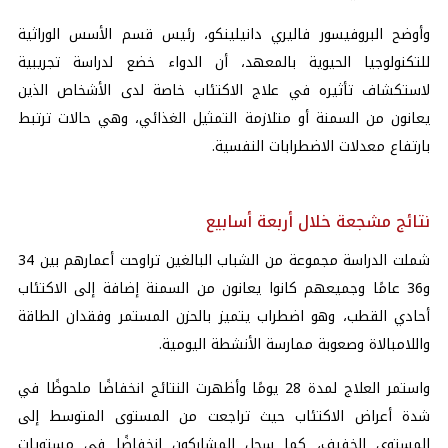
وأوضح البروفيسور فاليري دانيلينكو، رئيس قسم الأسس الوراثية
للتكنولوجيا الحيوية بالمعهد، أن الدواء خضع لدراسة تجريبية
لاستكشاف تأثيره في علاج الاكتئاب خاصة لدى الأشخاص الذين
يعانون من السمنة أو متلازمة التمثيل الغذائي، وهي حالات ترتبط
بارتفاع معدلات الاضطرابات النفسية.
نتائج مشجعة خلال أربعة أسابيع
شملت الدراسة مجموعة من الشباب البالغين تراوحت أعمارهم بين 34
و36 عامًا وجميعهم كانوا يعانون من السمنة إضافة إلى الاكتئاب
أحادي القطب، وهو اضطراب يتميز بالحزن المستمر وفقدان الطاقة
واللامبالاة وصعوبة ممارسة الأنشطة اليومية.
واستمر العلاج لمدة 28 يومًا وأظهرت النتائج انخفاضًا ملحوظًا في
شدة أعراض الاكتئاب حيث تراجعت من المستوى المتوسط إلى
المستوى الخفيف، كما سجل المشاركون انخفاضًا في مستويات