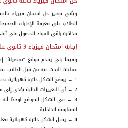
حل امتحان فيزياء تالته ثانوي عام 
الطلاب على معرفة الإجابات الصحيحة
مذاكرة باقي المواد للحصول على أعلى
إجابة امتحان فيزياء 3 ثانوي علمي
عمليات البحث عنه من قبل الطلاب عقب
1 ← يوضح الشكل دائرة كهربائية تحتوي على بطاريتين | أ | \(V_A > V_C > V_B\)
2 ← أي التغييرات التالية يؤدي إلى نقص المقاومة | ب | نقص درجة حرارة الموصل
المقاومة الداخلية
4 ← يمثل الشكل دائرة كهربائية مغلقة | د | \(10\ \Omega\)