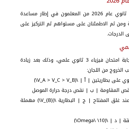
2026
ويأتي توفير حل امتحان فيزياء تالته ثانوي عام 2026 من المعلمون في إطار مساعدة
 ومن ثم الاطمئنان على مستواهم ثم التركيز على
 الدرجات.
وفيما يلي يقدم موقع "تفصيلة" إجابة امتحان فيزياء 3 ثانوي علمي، وذلك بعد زيادة
 الخروج من اللجان:
3 ← في الشكل الموضح لوحظ أنه عند غلق المفتاح | ج | البطارية \(V_{B}\) مهملة