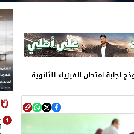
ذج إجابة امتحان الفيزياء للثانوية
ح
1
أ