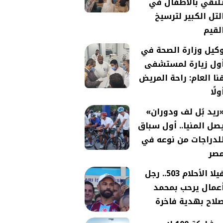
لتقي بالأطفال في
لتل الكبير لترسيخ
لقيم
كيل وزارة الصحة في
ول زيارة لمستشفى
نا العام: راحة المريض
ولًا
ريد بُل لف ودوران»
صل المنيا.. أول سباق
لدراجات من نوعه في
صر
فيلا الأحلام 503.. رجل
عمال يرحب بمحمد
لاح بهدية فاخرة