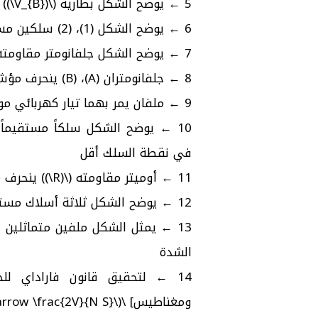
5 ← يوضح الشكل بطارية (\(V_{B}\)) | ب | تزداد
6 ← يوضح الشكل (1)، (2) سلكين مستقيمين | ب | \(F_1 = \frac{3 F_2}{2}\)
7 ← يوضح الشكل جلفانومتر مقاومته | د | \(R_m = 4 R_g\)
8 ← جلفانومتران (A)، (B) ينحرف مؤشر | ب | ضعف
9 ← ملفان يمر بهما تيار كهربائي موضوعان في مجال | أ | \(\frac{3}{2}\)
10 ← يوضح الشكل سلكاً مستقيما
في نقطة السلك أقل
11 ← أوميتر مقاومته (\(R\)) ينحرف مؤشره | د | \(4R\)
12 ← يوضح الشكل ثلاثة أسلاك مستقيمة متوازية | د | تقل
الشدة
14 ← لتحقيق قانون فاراداي ل
ومغناطيس] \(\frac{2N}{G} \leftarrow \frac{2V}{N S}\)