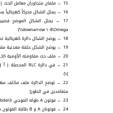
15 ← ملفان متجاوران معامل الحث | أ | \(6M\)
16 ← يمثل الشكل محركاً كهربائياً بسيطاً | د | I, II, III
\downarrow \ 4\Omega\)
18 ← يوضح الشكل دائرة كهربائية تحتوي على بطارية | د | \(150\ A/s\)
19 ← يوضح الشكل حلقة معدنية مقاومتها \(5\Omega\) | ج | \(5V\)
20 ← ملف حث مقاومته الأومية \(R_{L}\) | د | توصيل ملف حث آخر على التوالي
}\)
22 ← توضح الدائرة ملف مكثف مهم
متعامدين في الطور]
23 ← فوتون A طوله الموجي \(\lambda \) | ج | ضعف
24 ← فوتونان A و B طاقة الفوتون A | أ | \(\frac{4}{3} E\)