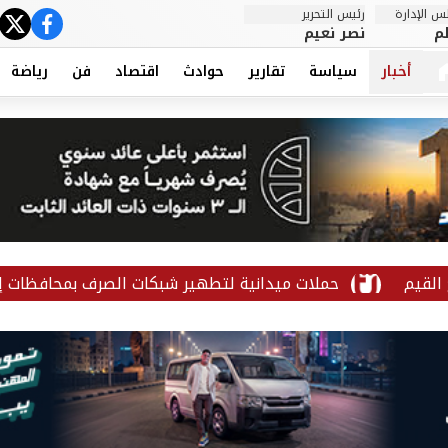
 الإدارة
رئيس التحرير
ter
cebook
م
نصر نعيم
أخبار
سياسة
تقارير
حوادث
اقتصاد
فن
رياضة
حملات ميدانية لتطهير شبكات الصرف بمحافظات إقليم القناة (صو