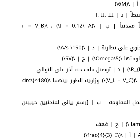
17 ← يمثل الشكل الموضح قضيباً معدنياً | ب | \(I = 0.12\ A\) ، \(r = V_B
21 ← في دائرة RLC المحصلة | أ | \((V_L = V_C)\) وزاوية الطور بينهما \(180^{\circ
ل المقاومة | ب | [رسم بياني لمنحنيين جيبيين