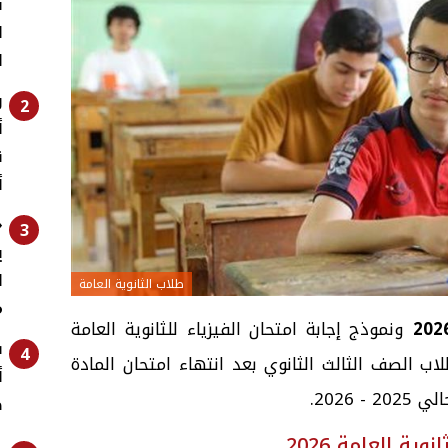
ت
ا
ا
و
2
أ
ق
أ
«
3
ي
ل
طلاب الثانوية العامة
م
ونموذج إجابة امتحان الفيزياء للثانوية العامة
4
لاب الصف الثالث الثانوي بعد انتهاء امتحان المادة
أ
 2026.
ص
ية العامة 2026