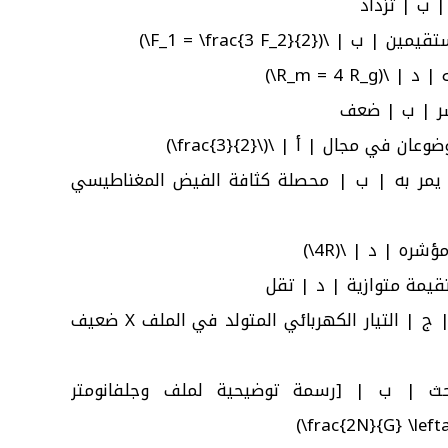
ً يمر به | ب | محصلة كثافة الفيض المغناطيسي
13 ← يمثل الشكل ملفين متماثلين | ج | التيار الكهربائي المتولد في الملف X ضعيف
لحث | ب | [رسمة توضيحية لملف وجلفانومتر