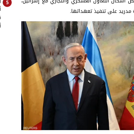
عض أشكال التعاون العسكري والتجاري مع إسرائيل،
و
5
أ
 مدريد على تنفيذ تعهداتها.
ق
أ