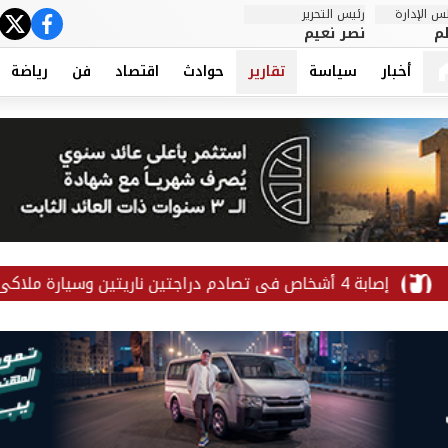
 الإدارة
رئيس التحرير
ter
cebook
م
نصر نعيم
أخبار
سياسة
تقارير
حوادث
اقتصاد
فن
رياضة