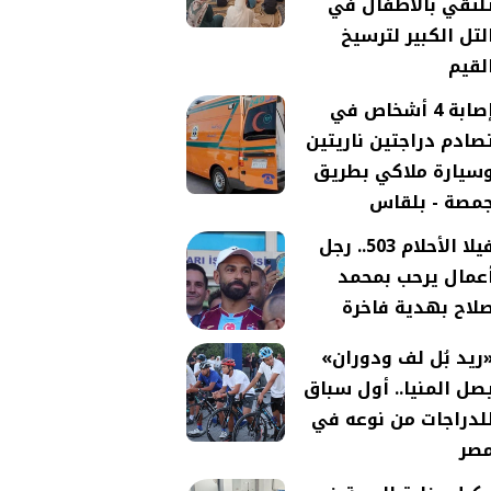
لتقي بالأطفال في
لتل الكبير لترسيخ
لقيم
إصابة 4 أشخاص في
صادم دراجتين ناريتين
سيارة ملاكي بطريق
مصة - بلقاس
فيلا الأحلام 503.. رجل
عمال يرحب بمحمد
لاح بهدية فاخرة
ريد بُل لف ودوران»
صل المنيا.. أول سباق
لدراجات من نوعه في
صر