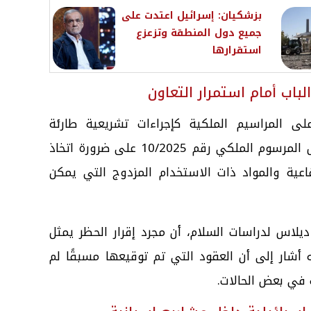
بزشكيان: إسرائيل اعتدت على
جميع دول المنطقة وتزعزع
استقرارها
باب أمام استمرار التعاون
على المراسيم الملكية كإجراءات تشريعية طارئة
لمعالجة الحالات الاستثنائية، وقد نص المرسوم الملكي رقم 10/2025 على ضرورة اتخاذ
فاعية والمواد ذات الاستخدام المزدوج التي يمكن
 ديلاس لدراسات السلام، أن مجرد إقرار الحظر يمثل
شار إلى أن العقود التي تم توقيعها مسبقًا لم
ت في بعض الحالات.