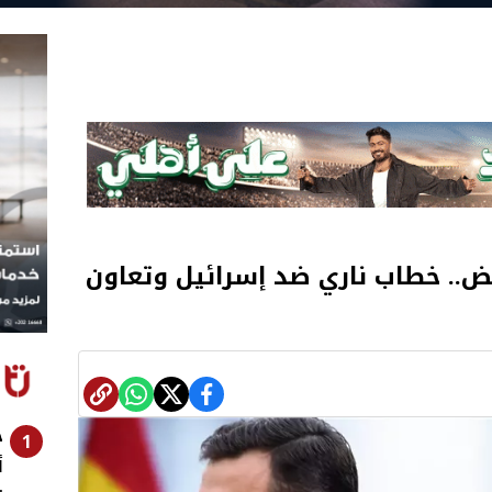
ض.. خطاب ناري ضد إسرائيل وتعاون
ح
1
أ