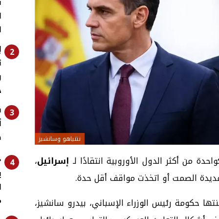
ت
ا
ا
2
ت
و
ج
3
أ
ص
نتنياهو وسانشيز
«
احدة من أكثر الدول الأوروبية انتقادًا لـ
إسرائيل
،
4
ي
ديدة الصمت أو اتخذت مواقف أقل حدة.
ل
م
نتها حكومة رئيس الوزراء الإسباني، بيدرو سانشيز،