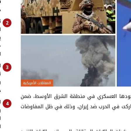
س
خ
ت
2
ا
ي
«
ل
ا
3
ت
المقاتلات الأمريكية
خ
دها العسكري في منطقة الشرق الأوسط، ضمن
ا
4
ركت في الحرب ضد إيران، وذلك في ظل المفاوضات
ر
ا
ا