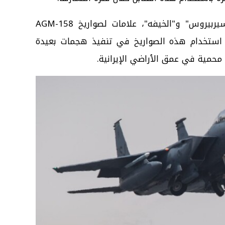
كما حملت طائرتان، تعرفان باسم "سيربيروس" و"الخيفه"، علامات لصواريخ AGM-158
إلى استخدام هذه الصواريخ في تنفيذ هجمات بعيدة
حمية في عمق الأراضي الإيرانية.