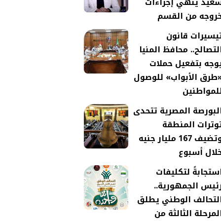
عيد ينهي إجراءات
روجه من القسم
يسيرات قانون
لتصالح.. محافظ المنيا
وجه بتفعيل حملات
طرق الأبواب» للوصول
لمواطنين
لبورصة المصرية تتحدى
وترات المنطقة
وتضيف 167 مليار جنيه
لال أسبوع
ستجابةً لتكليفات
ئيس الجمهورية..
لتحالف الوطني يطلق
لمرحلة الثالثة من