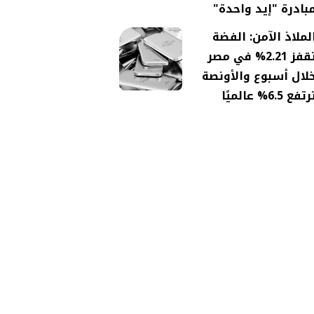
بادرة "إيد واحدة"
لملاذ الآمن: الفضة
تقفز 2.21% في مصر
لال أسبوع والأونصة
تفع 6.5% عالميًا