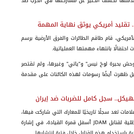
متها تكشف الكثير عن مشاركتها في الحرب ضد
 تقليد أمريكي يوثق نهاية المهمة
مريكي، قام طاقم الطائرات والفرق الأرضية برسم
حتفالًا بانتهاء مهمتها العملياتية.
حش بحيرة لوخ نيس" و"ياتي" وغيرها، ولم تقتصر
ل ظهرت أيضًا رسومات لهذه الكائنات على مقدمة
هيكل.. سجل كامل للضربات ضد إيران
امات تعد سجلًا تاريخيًا للمعارك التي شاركت فيها،
حيث ظهرت صفوف طويلة من صور ظلية لقنابل JDAM أسفل قمرة القيادة، في إشارة
ة باستخدام هذه القنابل خلال فترة انتشارها.