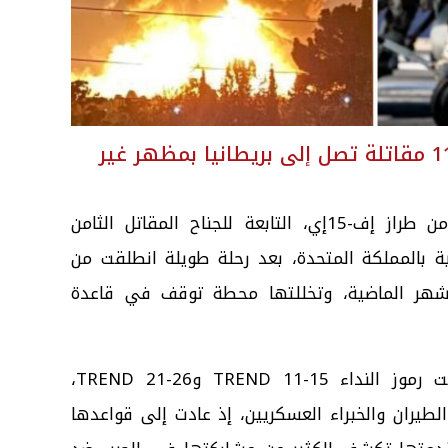
رحلة العودة تبدأ من الأردن.. و11 مقاتلة تصل إلى بريطانيا بمظهر غير
هبطت إحدى عشرة طائرة مقاتلة من طراز إف-15إي، التابعة للجناح المقاتل الثامن
ة بالمملكة المتحدة، بعد رحلة طويلة انطلقت من
أشهر الماضية، وتخللتها محطة توقف في قاعدة
وشهدت عودة الطائرات، التي حملت رموز النداء TREND 11-15 وTREND 21-26،
لطيران والخبراء العسكريين، إذ عادت إلى قواعدها