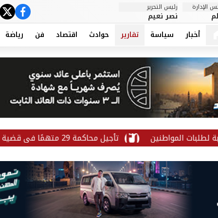
 الإدارة
رئيس التحرير
ter
cebook
م
نصر نعيم
أخبار
سياسة
تقارير
حوادث
اقتصاد
فن
رياضة
طنين
تأجيل محاكمة 29 متهمًا في قضية «الهيكل الإداري» لـ24 أكتوبر