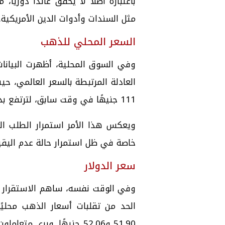
باعتباره أصلًا لا يحقق عائدًا دوريًا،
مثل السندات وأدوات الدين الأمريكية.
السعر المحلي للذهب
وفي السوق المحلية، أظهرت البيانات
111 جنيهًا في وقت سابق، لترتفع بذلك العلاوة السعرية إلى ما يقرب من 1.85%.
ويعكس هذا الأمر استمرار الطلب ا
خاصة في ظل استمرار حالة عدم اليقين 
سعر الدولار
وفي الوقت نفسه، ساهم الاستقرار ا
الحد من تقلبات أسعار الذهب محليً
51.90 و52.06 جنيهًا. وير