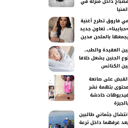
صباح داخل منزله في
لمنيا
ي فاروق تطرح أغنية
حبايبنا».. تعاون جديد
جمعها بالملحن مدين
ين العقيدة والطب..
وع الجنين يشعل خلافا
ين الكنائس
لقبض على صانعة
حتوى بتهمة نشر
يديوهات خادشة
الجيزة
نتشال جثماني طالبين
عد غرقهما داخل ترعة