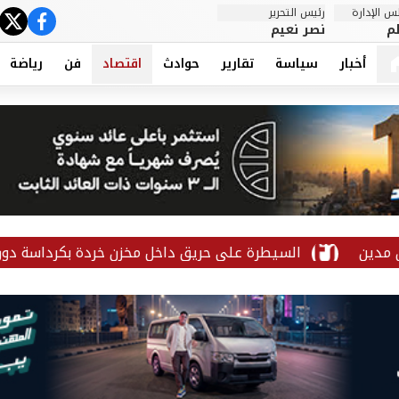
 الإدارة
رئيس التحرير
ter
cebook
م
نصر نعيم
أخبار
سياسة
تقارير
حوادث
اقتصاد
فن
رياضة
السيطرة على حريق داخل مخزن خردة بكرداسة دون إصابات