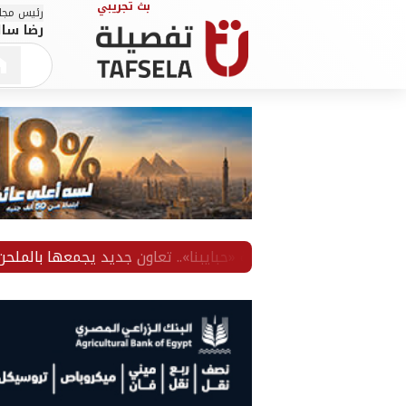
رئيس مجلس
رضا سال
وق تطرح أغنية «حبايبنا».. تعاون جديد يجمعها بالملحن مدين