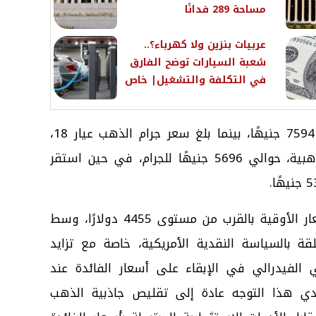
مساحة 289 فدانًا
عربيات بنزين ولا كهرباء؟..
شعبة السيارات توضح الفارق
في التكلفة والتشغيل| خاص
كما سجل جرام الذهب عيار 24 نحو 7594 جنيهًا، بينما بلغ سعر جرام الذهب عيار 18،
الأكثر استخدامًا في المشغولات الذهبية، حوالي 5696 جنيهًا للجرام، في حين استقر
وعلى الصعيد العالمي، استقرت أسعار الأوقية بالقرب من مستوى 4455 دولارًا، وسط
قة بالسياسة النقدية الأمريكية، خاصة مع تزايد
 الفيدرالي في الإبقاء على أسعار الفائدة عند
دي هذا التوجه عادة إلى تقليص جاذبية الذهب