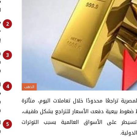
م
ا
م
2
«
ي
ب
3
ن
ب
ا
4
الذهب
م
ة تراجعًا محدودًا خلال تعاملات اليوم، متأثرة
ف
ب
ط ضغوط بيعية دفعت الأسعار للتراجع بشكل طفيف،
تسيطر على الأسواق العالمية بسبب التوترات
ا
5
ب
دولية.