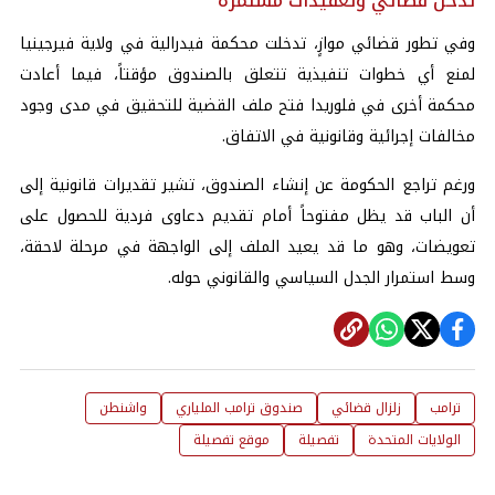
تدخل قضائي وتعقيدات مستمرة
وفي تطور قضائي موازٍ، تدخلت محكمة فيدرالية في ولاية فيرجينيا
لمنع أي خطوات تنفيذية تتعلق بالصندوق مؤقتاً، فيما أعادت
محكمة أخرى في فلوريدا فتح ملف القضية للتحقيق في مدى وجود
مخالفات إجرائية وقانونية في الاتفاق.
ورغم تراجع الحكومة عن
إنشاء الصندوق
، تشير تقديرات قانونية إلى
أن الباب قد يظل مفتوحاً أمام تقديم دعاوى فردية للحصول على
تعويضات، وهو ما قد يعيد الملف إلى الواجهة في مرحلة لاحقة،
وسط استمرار الجدل السياسي والقانوني حوله.
ترامب
زلزال قضائي
صندوق ترامب الملياري
واشنطن
الولايات المتحدة
تفصيلة
موقع تفصيلة