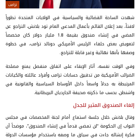
ترامب
شهدت الساحة القضائية والسياسية في الولايات المتحدة تطوراً
لافتاً، بعد إعلان القائم بأعمال المدعي العام تود بلانش، التراجع عن
المضي في إنشاء صندوق بقيمة 1.8 مليار دولار كان مخصصاً
لتعويض بعض حلفاء الرئيس الأمريكي دونالد
ترامب
، في خطوة
وصفها بأنها نهائية وغير قابلة للتراجع.
وفي الوقت نفسه، أثار الإبقاء على اتفاق منفصل يمنع مصلحة
الضرائب الأمريكية من تدقيق حسابات ترامب وأفراد عائلته والكيانات
المرتبطة به جدلاً واسعاً داخل الأوساط السياسية والقانونية في
واشنطن. بحسب ما ذكرته صحيفة الجارديان البريطانية.
إلغاء الصندوق المثير للجدل
وقال بلانش خلال جلسة استماع أمام لجنة المخصصات في مجلس
النواب إن الحكومة “لن تمضي قدماً في إنشاء الصندوق”، موضحاً أن
فكرة إنشائه جاءت في سياق ما وصفه باستخدام مؤسسات الدولة