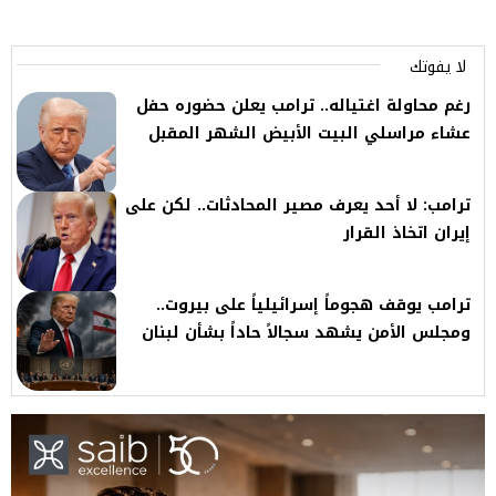
لا يفوتك
رغم محاولة اغتياله.. ترامب يعلن حضوره حفل
عشاء مراسلي البيت الأبيض الشهر المقبل
ترامب: لا أحد يعرف مصير المحادثات.. لكن على
إيران اتخاذ القرار
ترامب يوقف هجوماً إسرائيلياً على بيروت..
ومجلس الأمن يشهد سجالاً حاداً بشأن لبنان