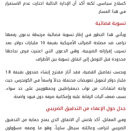
كسلاح سياسي، لكنه أكد أن الإدارة الحالية اختارت عدم الاستمرار
في هذا المسار.
تسوية قضائية
ويأتي هذا التطور في إطار تسوية قضائية مرتبطة بدعوى رفعها
ترامب ضد مصلحة الضرائب الأمريكية بقيمة 10 مليارات دولار، بعد
تسريب إقراراته الضريبية، وهي الدعوى التي اعتبرت فرص نجاحها
محدودة قبل التوصل إلى اتفاق تسوية بين الأطراف.
وبحسب تفاصيل القضية، فقد أثار مقترح إنشاء صندوق بقيمة 1.8
مليار دولار لتمويل تعويضات محتملة جدلاً واسعاً في
الكونجرس
، حيث
واجه انتقادات من نواب ديمقراطيين وجمهوريين على حد سواء،
بسبب ضعف آليات الرقابة عليه وإمكانية صرفه دون قيود واضحة.
جدل حول الإعفاء من التدقيق الضريبي
وفي المقابل، أكد بلانش أن الاتفاق الذي يمنح حماية من التدقيق
الضريبي لترامب وعائلته سيظل سارياً، وهو ما وصفه مسؤولون