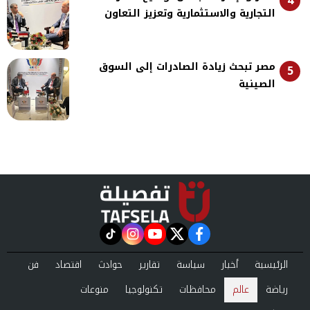
4
التجارية والاستثمارية وتعزيز التعاون
مصر تبحث زيادة الصادرات إلى السوق
5
الصينية
instagram
tiktok
youtube
twitter
facebook
الرئيسية
أخبار
سياسة
تقارير
حوادث
اقتصاد
فن
رياضة
عالم
محافظات
تكنولوجيا
منوعات