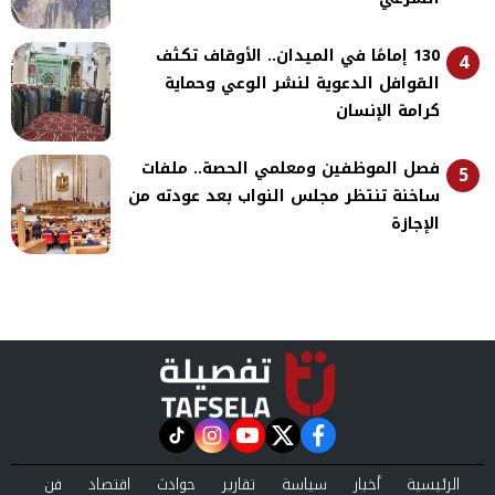
130 إمامًا في الميدان.. الأوقاف تكثف
4
القوافل الدعوية لنشر الوعي وحماية
كرامة الإنسان
فصل الموظفين ومعلمي الحصة.. ملفات
5
ساخنة تنتظر مجلس النواب بعد عودته من
الإجازة
instagram
tiktok
youtube
twitter
facebook
الرئيسية
أخبار
سياسة
تقارير
حوادث
اقتصاد
فن