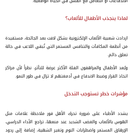
الاندفاعات أو التعامل مع الفشل في الحياة الواقعية.
لماذا ينجذب الأطفال للألعاب؟
ازدادت شعبية الألعاب الإلكترونية بشكل لافت بعد الجائحة، مستفيدة
من أنظمة المكافآت والتنافس المستمر التي تُبقي اللاعب في حالة
تعلق دائم.
ويُعد الأطفال والمراهقون الفئة الأكثر عرضة للتأثر، نظراً لأن مراكز
اتخاذ القرار وضبط الاندفاع في أدمغتهم لا تزال في طور النمو.
مؤشرات خطر تستوجب التدخل
يشدد الأطباء على ضرورة تحرك الأهل فور ملاحظة علامات مثل
الهوس بالألعاب والغضب الشديد عند منعها، تراجع الأداء الدراسي،
الإرهاق المستمر واضطرابات النوم وتغير الشهية، إضافة إلى ردود