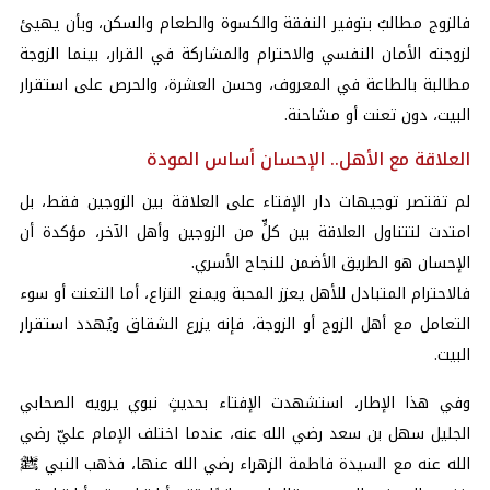
فالزوج مطالبٌ بتوفير النفقة والكسوة والطعام والسكن، وبأن يهيئ
لزوجته الأمان النفسي والاحترام والمشاركة في القرار، بينما الزوجة
مطالبة بالطاعة في المعروف، وحسن العشرة، والحرص على استقرار
البيت، دون تعنت أو مشاحنة.
العلاقة مع الأهل.. الإحسان أساس المودة
لم تقتصر توجيهات دار الإفتاء على العلاقة بين الزوجين فقط، بل
امتدت لتتناول العلاقة بين كلٍّ من الزوجين وأهل الآخر، مؤكدة أن
الإحسان هو الطريق الأضمن للنجاح الأسري.
فالاحترام المتبادل للأهل يعزز المحبة ويمنع النزاع، أما التعنت أو سوء
التعامل مع أهل الزوج أو الزوجة، فإنه يزرع الشقاق ويُهدد استقرار
البيت.
وفي هذا الإطار، استشهدت الإفتاء بحديثٍ نبوي يرويه الصحابي
الجليل سهل بن سعد رضي الله عنه، عندما اختلف الإمام عليّ رضي
الله عنه مع السيدة فاطمة الزهراء رضي الله عنها، فذهب النبي ﷺ