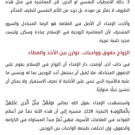
3. حالة الاضطراب النفسي أو الحزن: لأن المعاشرة في مثل هذه
الظروف لا تعبّر عن مودة، بل تزيد من الألم النفسي للطرف المتأثر.
وأكدت الإفتاء أن الأصل في العلاقة هو الرضا المتبادل والسرور
المشترك، لأن المعاشرة الزوجية في الإسلام عبادة وسكن، وليست
مجرد تلبية غريزة.
الزواج حقوق وواجبات.. توازن بين الأخذ والعطاء
في جانب آخر، أوضحت دار الإفتاء أن الزواج في الإسلام يقوم على
الحقوق المتبادلة، فلا يُقبل أن ينشغل أحد الزوجين بما له وينسى ما
عليه فالأسرة التي تبنى على الأنانية لا تعرف الاستقرار، ولا يمكن أن
تنشئ جيلًا متوازنًا.
واستشهدت الإفتاء بقول الله تعالى ﴿وَلَهُنَّ مِثْلُ الَّذِي عَلَيْهِنَّ
بِالْمَعْرُوفِ﴾ (البقرة: 228)، مشيرة إلى أن هذه الآية تعدّ من أعظم
القواعد في العلاقات الأسرية، فهي تُقرّ مبدأ المساواة في الكرامة
والحقوق، وإن اختلفت طبيعة الواجبات بين الزوجين.