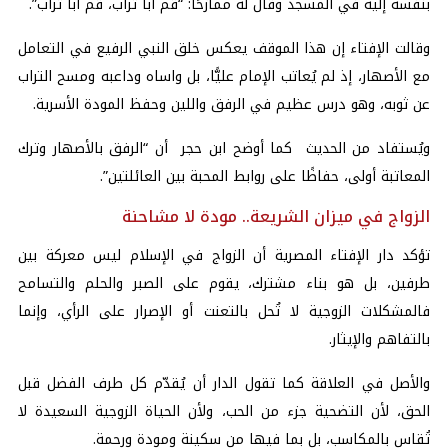
بنفسه إليه في المسجد وقال له ممازحًا: “قم أبا تراب، قم أبا تراب”.
وقالت الإفتاء إن هذا الموقف يعكس خلق النبي الرفيع في التعامل
مع الأصهار، إذ لم يُعاتب الإمام عليًّا، بل واساه وداعبه ومسح التراب
عن ثوبه، وهو درس عظيم في الرفق واللين وحفظ المودة الأسرية.
ويُستفاد من الحديث كما أوضح ابن حجر أن “الرفق بالأصهار وترك
المعاتبة أولى، حفاظًا على روابط المحبة بين العائلتين”.
الزواج في ميزان الشريعة.. مودة لا مشاحنة
تؤكد دار الإفتاء المصرية أن الزواج في الإسلام ليس معركة بين
طرفين، بل هو بناء مشترك، يقوم على الصبر والحلم والتسامح
فالمشكلات الزوجية لا تُحل بالتعنت أو الإصرار على الرأي، وإنما
بالتفاهم والإيثار.
والأصل في العلاقة كما تقول الدار أن يُقدّم كل طرف الفضل قبل
الحق، لأن التضحية جزء من الحب، ولأن الحياة الزوجية السعيدة لا
تُقاس بالمكاسب، بل بما فيها من سكينة ومودة ورحمة.