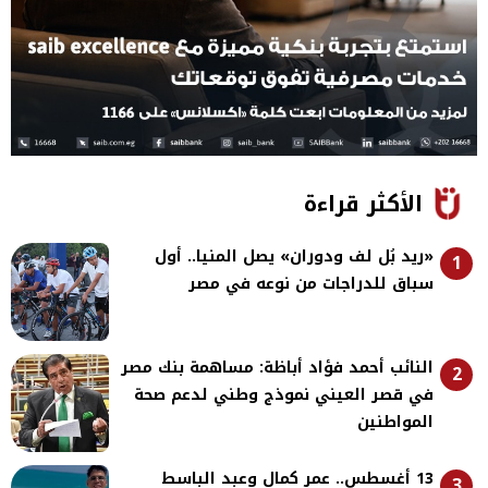
الأكثر قراءة
«ريد بُل لف ودوران» يصل المنيا.. أول
1
سباق للدراجات من نوعه في مصر
النائب أحمد فؤاد أباظة: مساهمة بنك مصر
2
في قصر العيني نموذج وطني لدعم صحة
المواطنين
13 أغسطس.. عمر كمال وعبد الباسط
3