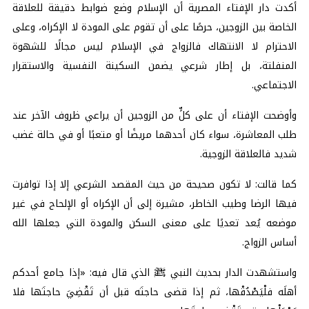
أكدت دار الإفتاء المصرية أن الإسلام وضع ضوابط دقيقة للعلاقة
الخاصة بين الزوجين، حرصًا على أن تقوم على المودة لا الإكراه، وعلى
الاحترام لا الانتهاك فالزواج في الإسلام ليس مجالًا للشهوة
المنفلتة، بل إطار شرعي يضمن السكينة النفسية والاستقرار
الاجتماعي.
وأوضحت الإفتاء أن على كلٍّ من الزوجين أن يراعي ظروف الآخر عند
طلب المعاشرة، سواء كان أحدهما مريضًا أو متعبًا أو في حالة غضب
شديد فالعلاقة الزوجية.
كما قالت: لا تكون صحيحة من حيث المقصد الشرعي إلا إذا توافرت
فيها الرضا وطيب الخاطر، مشيرة إلى أن الإكراه أو الإلحاح في غير
موضعه يُعد تعديًا على معنى السكن والمودة التي جعلها الله
أساس الزواج.
واستشهدت الدار بحديث النبي ﷺ الذي قال فيه: «إذا جامع أحدكم
أهلَه فلْيَصْدُقْها، ثم إذا قضى حاجتَه قبل أن تَقْضِيَ حاجتَها فلا