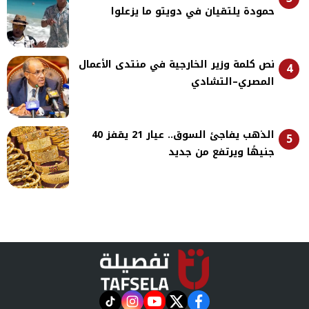
حمودة يلتقيان في دويتو ما يزعلوا
نص كلمة وزير الخارجية في منتدى الأعمال
4
المصري–التشادي
الذهب يفاجئ السوق.. عيار 21 يقفز 40
5
جنيهًا ويرتفع من جديد
instagram
tiktok
youtube
twitter
facebook