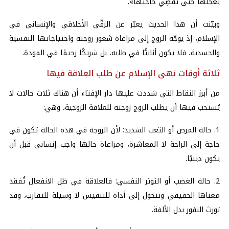
يَعْجَلْها حتى تَقْضِي حاجتَها».
وبيّنت أن هذا الحديث يعبّر عن الرقّي الأخلاقي والإنساني في
الإسلام، إذ يوجّه الزوج إلى مراعاة شعور زوجته واحتياجاتها النفسية
والجسدية، فلا يكون أنانيًّا في طلبه، بل شريكًا رحيمًا في المودة.
ثلاثة أوقات نهى الإسلام عن طلب العلاقة فيها
من أبرز النقاط التي شددت عليها دار الإفتاء أن هناك ثلاث حالات لا
يُستحب فيها أن يطلب الزوج زوجته للعلاقة الزوجية، وهي:
1. حالة المرض أو التعب الشديد: لأن الزوجة في هذه الحالة تكون في
حاجة إلى الراحة لا المعاشرة، ومراعاة حالها واجب إنساني قبل أن
يكون دينيًا.
2. حالة الغضب أو التوتر النفسي: فالعلاقة في ظل الانفعال تُفقد
معناها الحقيقي وتتحول إلى أداة للتنفيس لا وسيلة للتقارب، وقد
تورث النفور بدل الألفة.